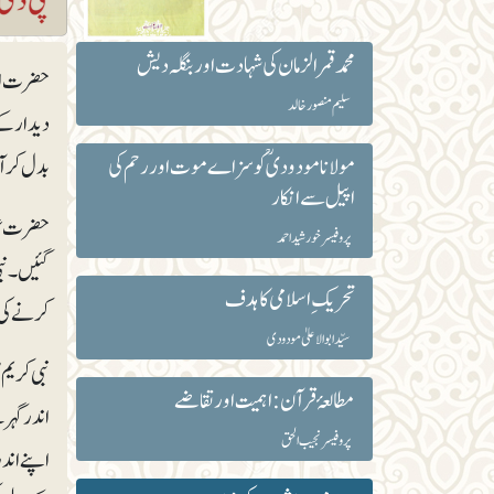
محمد قمر الزمان کی شہادت اور بنگلہ دیش
حضرت ابو
سلیم منصور خالد
دیدار کے 
مولانا مودودیؒ کو سزاے موت اور رحم کی
بدل کر آ
اپیل سے انکار
حضرت عبدا
پروفیسر خورشید احمد
گئیں۔ نبی
تحریک ِ اسلامی کا ہدف
کرنے کی 
سیّد ابوالاعلیٰ مودودی
نبی کریم 
مطالعۂ قرآن : اہمیت اور تقاضے
اندر گہر
پروفیسر نجیب الحق
اپنے اندر