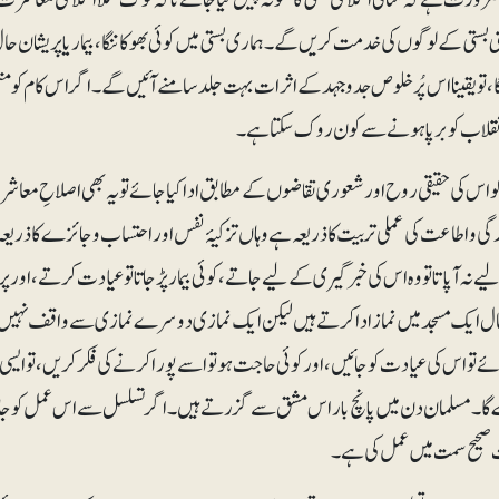
ی بستی کے لوگوں کی خدمت کریں گے۔ ہماری بستی میں کوئی بھوکا ننگا ، بیمار یا پریشان
ا، تو یقینا اس پُرخلوص جدوجہد کے اثرات بہت جلد سامنے آئیں گے۔ اگر اس کام کو منظ
نقلاب کو برپا ہونے سے کون روک سکتا ہے۔
کو اس کی حقیقی روح اور شعوری تقاضوں کے مطابق ادا کیا جائے تو یہ بھی اصلاحِ معاشرہ
ندگی و اطاعت کی عملی تربیت کا ذریعہ ہے وہاں تزکیۂ نفس اور احتساب و جائزے کا ذریعہ
یے نہ آپاتا تو وہ اس کی خبرگیری کے لیے جاتے، کوئی بیمار پڑجاتا تو عیادت کرتے، اور 
ال ایک مسجد میں نماز ادا کرتے ہیں لیکن ایک نمازی دوسرے نمازی سے واقف نہیں ہوتا
ائے تو اس کی عیادت کو جائیں، اور کوئی حاجت ہو تو اسے پورا کرنے کی فکر کریں، تو ایسی
ا۔ مسلمان دن میں پانچ بار اس مشق سے گزرتے ہیں۔ اگر تسلسل سے اس عمل کو جاری ر
حیح سمت میں عمل کی ہے۔