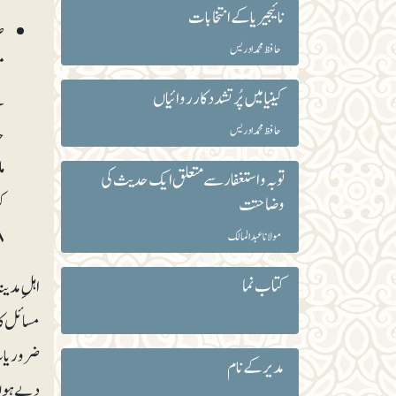
نائیجیریاکے انتخابات
ص
حافظ محمد ادریس
م
کینیا میں پُرتشدد کارروائیاں
ب
ج
حافظ محمد ادریس
م
توبہ و استغفار سے متعلق ایک حدیث کی
وضاحتت
۹)
مولانا عبد المالک
کتاب نما
اہلِ مدین
مسائل کا 
ضروریات 
مدیر کے نام
دیے ہوں 