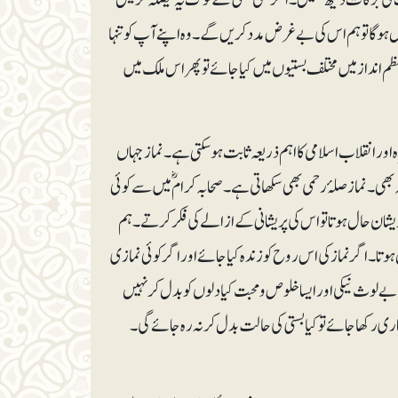
 حال ہوگا تو ہم اس کی بے غرض مدد کریں گے۔ وہ اپنے آپ کوتنہا
م انداز میں مختلف بستیوں میں کیا جائے تو پھر اس ملک میں
 اور انقلاب اسلامی کا اہم ذریعہ ثابت ہوسکتی ہے۔ نماز جہاں
 بھی۔ نماز صلۂ رحمی بھی سکھاتی ہے۔ صحابہ کرامؓ میں سے کوئی
پریشان حال ہوتا تو اس کی پریشانی کے ازالے کی فکر کرتے۔ ہم
۔ اگر نماز کی اس روح کو زندہ کیا جائے اور اگر کوئی نمازی
 بے لوث نیکی اور ایسا خلوص و محبت کیا دلوں کو بدل کر نہیں
کھا جائے تو کیا بستی کی حالت بدل کر نہ رہ جائے گی۔