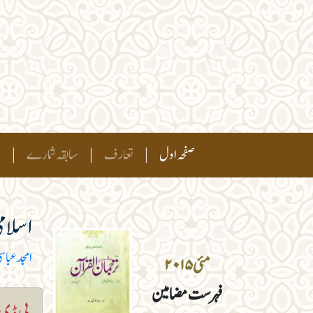
(current)
صفحہ اول
|
تعارف
|
سابقہ شمارے
|
ہ
اسلام
امجد عباس
مئی ۲۰۱۵
فہرست مضامین