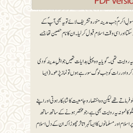
ولِ اکرمؐ جب مدینہ منورہ تشریف لائے تو یہ بھی آپؐ کے
وسکتا اور اسی وقت اسلام قبول کرلیا۔ ان کا نام حصین تھا جسے
روایت تھی۔ گویا یہ وہ پہلی ہدایات تھیں جو اہلِ مدینہ کو دی
حمی کرو اور رات کو جب لوگ سو رہے ہوں تو نماز پڑھو۔ (ایسا
تگو فرماتے تھے لیکن وہ اختصار و جامعیت کا شاہکار ہوتی اور اپنے
گو کا نمونہ یہ روایت بھی ہے، جو مختصر ہونے کے ساتھ ساتھ
سلام اور مسلمانوں کا ایسا گہرا تاثر چھوڑا کہ ان کے دل اسلام