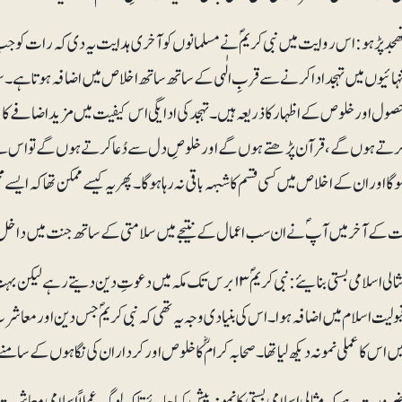
ھجد پڑہو: اس روایت میں نبی کریمؐ نے مسلمانوں کو آخری ہدایت یہ دی کہ رات کو جب لو
نہائیوں میں تہجد اداکرنے سے قربِ الٰہی کے ساتھ ساتھ اخلاص میں اضافہ ہوتا ہے۔ سلام 
صول اور خلوص کے اظہار کا ذریعہ ہیں۔ تہجد کی ادایگی اس کیفیت میں مزید اضافے کا ب
رتے ہوں گے، قرآن پڑھتے ہوں گے اور خلوصِ دل سے دُعا کرتے ہوں گے تو اس سے اہلِ
وگا اور ان کے اخلاص میں کسی قسم کا شبہہ باقی نہ رہا ہوگا۔ پھر یہ کیسے ممکن تھا کہ ایس
ت کے آخر میں آپؐ نے ان سب اعمال کے نتیجے میں سلامتی کے ساتھ جنت میں داخ
مثالی اسلامی بستی بنایئے:نبی کریمؐ ۱۳ برس تک مکہ میں دعوتِ دین
بولیت اسلام میں اضافہ ہوا۔ اس کی بنیادی وجہ یہ تھی کہ نبی کریمؐ جس دین اور مع
یں اس کا عملی نمونہ دیکھ لیا تھا۔ صحابہ کرامؓ کا خلوص اور کردار ان کی نگاہوں کے سامنے
رورت ہے کہ مثالی اسلامی بستی کا نمونہ پیش کیا جائے تاکہ لوگ عملاً اسلامی معاشرت