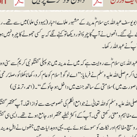
یوسف عبداللہ بن سلامؓ مدینہ کے مشہور علماے احبار (یہودی علما) میں سے تھے۔ رس
لیے گئے۔ انھوں نے آپؐ کا چہرۂ انور دیکھا تو کہنے لگے کہ یہ کسی جھوٹے کا چہرہ نہیں ہ
پؐ نے عبداللہ رکھا۔
للہ بن سلامؓ سے روایت ہے کہ میں نے مدینہ میں جو پہلی گفتگو نبی کریمؐ سے سنی وہ یہ 
 اکرم صلی اللہ علیہ وسلم نے فرمایا: ’’اے لوگو! سلام کو عام کرو، کھانا کھلائو، صلۂ ر
صورت میں) سلامتی کے ساتھ جنت میں داخل ہوجائو گے‘‘۔ (احمد، ترمذی)
صلی اللہ علیہ وسلم کو اللہ تعالیٰ نے جوامع الکلم کی خصوصیت سے نوازا تھا۔ آپؐ مختصر گف
ے مفاہیم و معنی رکھتی تھی۔ آپؐ کے اکثر خطبے مختصر اور جامع ہوتے تھے۔ ایسی ہی گفت
 وسیع مفاہیم اور نکات کو سموئے ہوئے ہے۔ یہی وہ ہدایات ہیں جنھوں نے اہلِ مدینہ پر ا