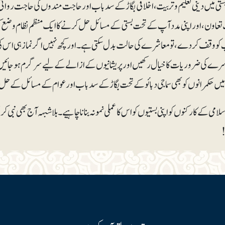
بستی میں دینی تعلیم و تربیت، اخلاقی بگاڑ کے سدباب اور حاجت مندوں کی حاجت رو
عاون، اور اپنی مدد آپ کے تحت بستی کے مسائل حل کرنے کا ایک منظم نظام وضع ک
کو وقف کردے، تو معاشرے کی حالت بدل سکتی ہے۔ اور کچھ نہیں اگر نماز ہی اس کی 
ے کی ضروریات کا خیال رکھیں اور پریشانیوں کے ازالے کے لیے سرگرم ہوجائیں، تو 
 میں حکمرانوں کو بھی سماجی دبائو کے تحت بگاڑ کے سدباب اور عوام کے مسائل کے حل 
لامی کے کارکنوں کو اپنی بستیوں کو اس کا عملی نمونہ بنانا چاہیے۔بلاشبہہ آج بھی نبی کر
!