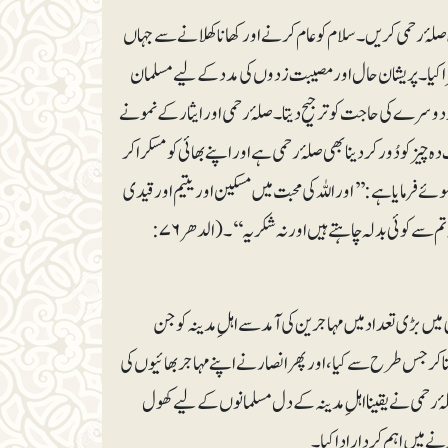
وہ صلۂ رحمی کریں۔سلام کو عام کرنے اور کھانا کھلانے سے جہاں
گہرا کیا۔ پریشان حال اور مصیبت زدوں کی مدد کے لیے مسلمان
دوسرے کی حاجت کو ترجیح دیتا۔ صلۂ رحمی اور ایثار کے نمونے
یز کو دُور کردینا بھی صلۂ رحمی ہے اور اپنے بھائی کو مسکرا کر
ے فرمایا ہے: ’’اور اللہ کی محبت میں مسکین اور یتیم اور قیدی
کو کھانا کھلاتے ہیں (اور کہتے ہیں کہ) ہم تمھیں صرف اللہ کی خاطر کھلا رہے ہیں۔ ہم نہ تم سے کوئی بدلہ چاہتے ہیں اور نہ شکریہ ‘‘۔(الدھر ۷۶:
 میں بڑی تعداد میں مہاجرین کی آمد سے اہلِ مدینہ کو جن
ناکر جس طرح سے کیا، اور پھر انصار نے اپنے مہاجر بھائیوں کی
 رحمی نے یقینا اہلِ مدینہ کے دل مسلمانوں کے لیے کھول
 میں اہم کردار ادا کیا۔