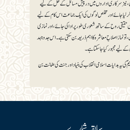
ائی، نیز سرکاری اداروں میں درپیش مسائل کے حل کے لیے
رلیا جائے اور مخلص لوگوں کی ایک جماعت اس کام کے لیے
حقیقی روح کے ساتھ شعوری طور پر ادا کی جائے، اور نمازی
نماز اصلاحِ معاشرہ کا اہم ذریعہ بن سکتی ہے۔ اس جدوجہد
کے لیے مجبور کیا جاسکتا ہے۔
یمؐ کی یہ ہدایات اسلامی انقلاب کی بنیاد اور جنت کی ضمانت بن
سابقہ شمارے