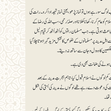
گ سو رہے ہوں تو نماز پڑھو، یعنی نمازِ تہجد ادا کرو۔ رات کی
کو عام کرنا، کھانا کھلانا اور صلۂ رحمی، سب اللہ کی رضا کے
اعث ہوتی ہے۔ جب مسلمان راتوں کو اُٹھ اُٹھ کر قیامِ لیل
 مدینہ پر مسلمانوں کے خلوص کا نقش مزید گہرا ہوتا چلاگیا
ے مخلصین کا وہ دل و جان سے ساتھ نہ دیتے۔
ل ہونے کی ضمانت بھی دی ہے۔
 دیتے رہے لیکن بہت کم لوگوں نے اسلام قبول کیا، تاہم ہجرتِ مدینہ کے بعد
اشرت کی دعوت دے رہے تھے لوگوں نے مدینہ کی بستی کی شکل
 تھا۔
 کی برکات دیکھ سکیں۔ اگر کسی بستی کے لوگ یہ فیصلہ کرلیں