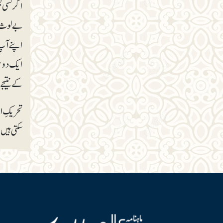
اگر کسی 
بے لوث ت
اپنے آپ 
ایک دوسر
کے نتیجے
تحریکِ اس
سکتی ہیں