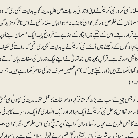
لۂ رحمی کرو:نبی کریمؐ نے اپنی ابتدائی ہدایات میں اہلِ مدینہ کو یہ ہدایت بھی دی کہ 
سلمانوں کے خلوص اور خیرخواہی کا جذبہ عام ہوا وہاں صلۂ رحمی نے اس تاثر کو مزید 
ے قرار رہتے۔ اس کے نتیجے میں ایثار کے جذبے نے فروغ پایا۔ ایک مسلمان اپنے اُوپر 
ابجا لوگوں کے دیکھنے میں آئے۔ نبی کریمؐ نے یہ ہدایت بھی دی تھی کہ راستے کی تکلیف دہ چ
لنا بھی صدقہ ہے۔ قرآنِ مجید میں اللہ تعالیٰ نے اپنے نیک بندوں کی صفات بیان کرتے ہوئ
۸-
ہ کو جس چیز نے سب سے بڑھ کر متاثر کیا وہ مواخات کا عمل تھا۔ مدینہ کی چھوٹی سی بستی
سامنا تھا اس کا حل نبی کریمؐ نے ایک مہاجر اور ایک انصاری کو ایک دوسرے کا بھائی ب
کا جس طرح سے خیال رکھا اور ان کو اپنے اُوپر ترجیح دی، اس خلوص، خیرخواہی، صلۂ
گے۔ اسلامی معاشرت کی اس جیتی جاگتی تصویر نے قبولِ اسلام کے لیے راہ ہموار کرنے