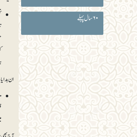
ت
۶۰ سال پہلے
ت
ح
ک
ہ
ان ہدایا
ق
م
آج بھی ض