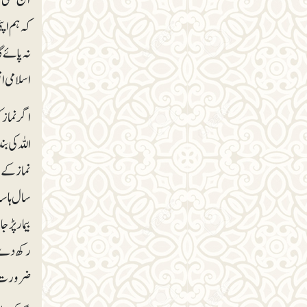
کہ ہم اپن
نہ پائے گ
اسلامی ا
اگر نماز 
اللہ کی ب
نماز کے ل
سال ہا س
بیمار پڑج
رکھ دے گ
ضرورت ص