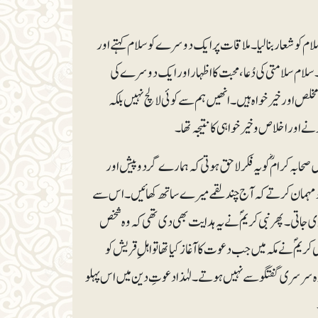
لام کو شعار بنالیا۔ ملاقات پر ایک دوسرے کو سلام کہتے اور
ے۔ سلام سلامتی کی دُعا، محبت کا اظہار اور ایک دوسرے کی
خلص اور خیرخواہ ہیں۔ انھیں ہم سے کوئی لالچ نہیں بلکہ
ے اور اخلاص و خیرخواہی کا نتیجہ تھا۔
صحابہ کرامؓ کو یہ فکر لاحق ہوتی کہ ہمارے گردوپیش اور
کو مہمان کرتے کہ آج چند لقمے میرے ساتھ کھائیں۔ اس سے
تی۔ پھر نبی کریمؐ نے یہ ہدایت بھی دی تھی کہ وہ شخص
ریمؐ نے مکہ میں جب دعوت کا آغاز کیا تھا تو اہلِ قریش کو
ہ سرسری گفتگو سے نہیں ہوتے۔ لہٰذا دعوتِ دین میں اس پہلو