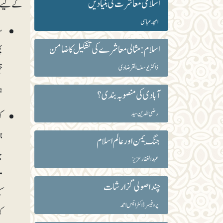
اسلامی معاشرت کی بنیادیں
کے لیے کھ
امجد عباسی
س
اسلام: مثالی معاشرے کی تشکیل کا ضامن
پ
ڈاکٹر یوسف القرضاوی
خ
ہ
آبادی کی منصوبہ بندی؟
رضی الدین سید
ک
ہ
جنگِ یمن اور عالم اسلام
ج
عبد الغفار عزیز
م
چند اصولی گزارشات
ک
پروفیسر ڈاکٹر انیس احمد
ک