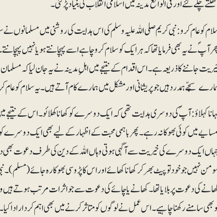
لتے چلے گئے اور فی الواقع مدینہ میں اسلامی انقلاب کی بنیاد پڑگئی۔
لام کوعام کرو: نبی کریم صلی اللہ علیہ وسلم کی اس ہدایت کی روشنی میں مسلمانوں نے س
ھر آپؐ نے یہ بھی فرمایا تھا کہ ہرایک کو سلام کرو چاہے اسے پہچانتے ہو یا نہیں پہچانت
یریت جاننے کا ذریعہ ہے۔اس اقدام کے نتیجے میں اہلِ مدینہ نے یہ جان لیا کہ مسلمان م
مارے سچّے ہمدرد ہیں جو پریشانی اور مشکل میں ہمارے کام آتے ہیں۔ یہ سلام کو عام کرن
ہانا کہلاؤ:آپؐ کی دوسری ہدایت تھی کہ ایک دوسرے کو کھانا کھلائو۔ اس کے نتیجے میں 
مسایے میں کوئی بھوکا نہ رہے۔ پھر باہمی محبت کے اظہار کے لیے بھی ایک دوسرے 
ہاں ایک دوسرے کی خیریت سے آگہی ہوتی وہاں اللہ کے دین کی طرف دعوت بھی دی جا
ومن نہیں جو خود تو پیٹ بھر کر کھانا کھائے اور اس کا پڑوسی بھوکا رہ جائے(مسلم)۔نبی ک
ھانے کی دعوت پر بلایا تھا۔ کھانے یا چائے کی دعوت سے جو اثرات مرتب ہوتے ہیں و
و بھی سامنے رکھنا چاہیے۔ اس عمل نے لوگوں کو متاثر کرنے میں بھی اہم کردار ادا کیا۔