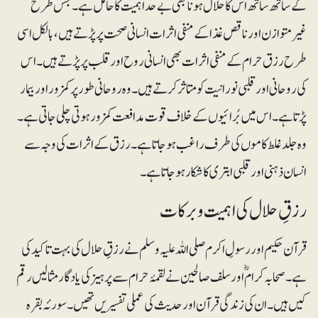
کے ساتھ ساتھ اس کا حلال ہونا بھی بے حد اہمیت کا حامل ہے۔ جس طرح
غیرمتوازن اور ناقص غذا کے منفی اثرات انسانی صحت پر پڑتے ہیں، بالکل اسی
طرح رزق حرام کے منفی اثرات بھی انسانی روح اور قلب پر پڑتے ہیں۔ اس
کی روحانی اور قلبی نورانیت کو متاثر کرتے ہیں۔ وہ روحانی طور پر کمزور اور بیمار
پڑتا ہے۔ اس میں بُرائیوں کے خلاف قوت مدافعت کمزور ہوتی چلی جاتی ہے۔
وہ جلد غلط کاموں کی طرف راغب ہوجاتا ہے۔ رزق کے اثرات کی وجہ سے
انسان ذہنی اور قلبی ابتری کا شکار ہوجاتا ہے۔
رزقِ حلال کی اہمیت و برکات
قرآن حکیم اور رسولِ اکرم صلی اللہ علیہ وسلم نے رزقِ حلال کی بہت تاکید کی
ہے۔ صحابہ کرامؓ اور سلف صالحین نے لقمۂ حرام سے پرہیز کی یادگار مثالیں رقم
کیں ہیں۔ ان کی زندگی قرآن اور حدیث کی عملی تفسیریں تھیں۔ سورئہ بقرہ