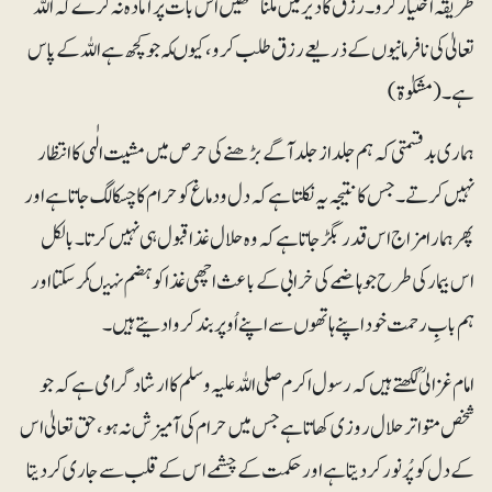
طریقہ اختیار کرو۔ رزق کا دیر میں ملنا تمھیں اس بات پر آمادہ نہ کرے کہ اللہ
تعالیٰ کی نافرمانیوں کے ذریعے رزق طلب کرو، کیوںکہ جو کچھ ہے اللہ کے پاس
ہے۔ (مشکوٰۃ)
ہماری بدقسمتی کہ ہم جلد از جلد آگے بڑھنے کی حرص میں مشیت الٰہی کا انتظار
نہیں کرتے۔ جس کا نتیجہ یہ نکلتا ہے کہ دل و دماغ کو حرام کا چسکا لگ جاتا ہے اور
پھر ہمارا مزاج اس قدر بگڑجاتا ہے کہ وہ حلال غذا قبول ہی نہیں کرتا۔ بالکل
اس بیمار کی طرح جو ہاضمے کی خرابی کے باعث اچھی غذا کو ہضم نہیںکرسکتا اور
ہم بابِ رحمت خود اپنے ہاتھوں سے اپنے اُوپر بند کرواد یتے ہیں۔
امام غزالیؒ لکھتے ہیں کہ رسول اکرم صلی اللہ علیہ وسلم کا ارشاد گرامی ہے کہ جو
شخص متواتر حلال روزی کھاتا ہے جس میں حرام کی آمیزش نہ ہو، حق تعالیٰ اس
کے دل کو پُرنور کردیتا ہے اور حکمت کے چشمے اس کے قلب سے جاری کردیتا