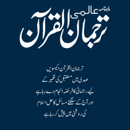
ترجمان القرآن اکیسویں
صدی میں مستقبل کی تعمیر کے
لیے رہنمائی کا فریضہ انجام دے رہا ہے
اور آج کے سلگتے مسائل کا حل اسلام
کی روشنی میں پیش کر رہا ہے