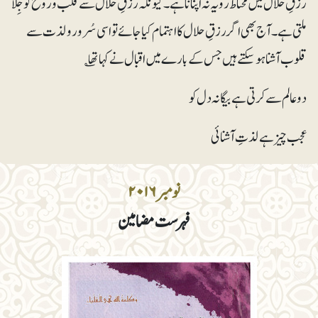
رزقِ حلال میں محتاط رویہ نہ اپنانا ہے۔ کیونکہ رزقِ حلال سے قلب و روح کو جِلا
ملتی ہے۔ آج بھی اگر رزقِ حلال کا اہتمام کیا جائے تو اسی سُرور ولذت سے
قلوب آشنا ہوسکتے ہیں جس کے بارے میں اقبال نے کہا تھا ؎
دو عالم سے کرتی ہے بیگانہ دل کو
عجب چیز ہے لذتِ آشنائی
نومبر ۲۰۱۶
فہرست مضامین