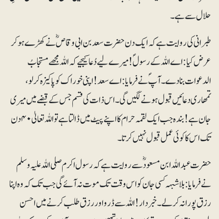
حلال سے ہے۔
طبرانی کی روایت ہے کہ ایک دن حضرت سعد بن ابی وقاصؓ نے کھڑے ہوکر
عرض کیا: اے اللہ کے رسولؐ! میرے لیے دُعا کیجیے کہ اللہ مجھے مستجابُ
الدعوات بنا دے۔ آپؐ نے فرمایا: اے سعد! اپنی خوراک کو پاکیزہ کرلو،
تمھاری دعائیں قبول ہونے لگیں گی۔ اس ذات کی قسم جس کے قبضے میں میری
جان ہے! بندہ جب ایک لقمہ حرام کا اپنے پیٹ میں ڈالتا ہے تو اللہ تعالیٰ ۴۰ دن
تک اس کا کوئی عمل قبول نہیں کرتا۔
حضرت عبداللہ ابن مسعودؓ سے روایت ہے کہ رسول اکرم صلی اللہ علیہ وسلم
نے فرمایا: بلاشبہہ کسی جان کو اس وقت تک موت نہ آئے گی جب تک کہ وہ اپنا
رزق پورا نہ کرلے۔ خبردار! اللہ سے ڈرو اوررزق طلب کرنے میں احسن