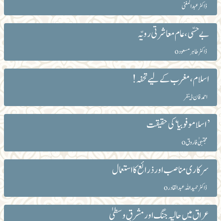
ڈاکٹر عبدالمغنی
بے حسّی، عام معاشرتی رویّہ
ڈاکٹر طاہر مسعودo
اسلام، مغرب کے لیے تحفہ!
احمد فان ڈینفر
’اسلامو فوبیا‘ کی حقیقت
مجتبیٰ فاروقo
سرکاری مناصب اور ذرائع کا استعمال
ڈاکٹر حمید اللہ عبدا لقادرo
عراق میں حالیہ جنگ اور مشرقِ وسطیٰ