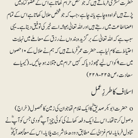
حضرت تُستریؒ فرماتے ہیں کہ جو شخص حرام کھاتا ہے اس کے عضو گناہ میں
پڑتے ہیں خواہ وہ چاہے یا نہ چاہے، جب کہ جو شخص حلال کھاتا ہے اس کے تمام
اعضا اطاعت میں رہتے ہیں اور اللہ تعالیٰ ہمیشہ اسے خیر کی توفیق دیتا ہے۔ یہی
سبب ہے کہ اللہ تعالیٰ کے برگزیدہ بندوں نے رزق کے معاملے میں نہایت
احتیاط سے کام لیا ہے۔ حضرت عمرؓ فرماتے ہیں کہ ہم نے حلال کے ۱۰حصوں
میں سے ۹ کو اس لیے چھوڑ دیا کہ کہیں حرام میں مبتلا نہ ہوجائیں۔ (کیمیاے
سعادت، ص۲۲۵-۲۲۸)
اسلاف کا طرزِعمل
o حضرت ابوبکر صدیقؓ کا ایک غلام تھا جو ان کی زمین کا محصول (خراج)
وصول کرتا تھا۔ اس نے ایک دفعہ کھانے کی کوئی چیز آپؓ کو دی جس کو آپؓ نے
تناول فرمایا۔امام غزالی کے مطابق دودھ ملا شربت پلایا۔ اس کے معاً بعد آپؓکو