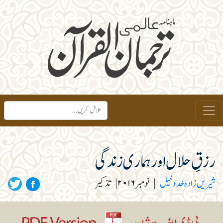
رزقِ حلال اور ہماری زندگی
شیریں زادہ خدوخیل
|
نومبر ۲۰۱۶
|
تذکیر