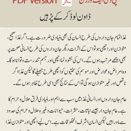
غذا تمام جان داروں کی طرح انسان کی بھی بنیادی ضرورت ہے۔ اگر غذا صحیح،
متوازن اور اچھی ہو تو اس کے اثرات دیگر جان داروں کی طرح انسانی صحت پر
بھی اچھے مرتب ہوں گے۔ اس کی نشوونما اچھی اور جسم تندرست و توانا ہوگا۔
وہ امراض و عوارض اور موسم کی سختیوں کو اچھی طرح جھیلے گا لیکن غذا اگر
ناقص اور غیرمتوازن ہوگی تو اس کے نتائج بھی اسی طرح ظاہر ہوں گے۔
عام جان داروں اور انسانی غذا میں سب سے اہم اور بنیادی فرق حلال و حرام کا
ہے۔ عام جان دار جیسے نباتات، حشرات، حیوانات وغیرہ حلال و حرام کی حدود
سے ماورا ہیں لیکن انسان اشرف المخلوقات ہے۔ اس لیے اچھی اور متوازن غذا