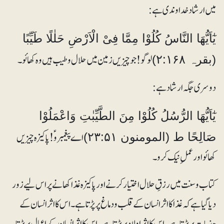
میں ارشاد خداوندی ہے:
یٰٓاَیُّھَا النَّاسُ کُلُوْا مِمَّا فِیْ الْاَرْضِ حَلٰلًا طَیِّبًا
لوگو! جو چیزیں زمین میں حلال و طیب ہیں وہ کھائو۔
(بقرہ ۲:۱۶۸)
دوسری جگہ ارشاد ہے:
یٰٓاَیُّھَا الرُّسُلُ کُلُوْا مِنَ الطَّیِّبٰتِ وَاعْمَلُوْا
اے پیغمبرو ؑ! پاکیزہ چیزیں
صَالِحًا ط (المومنون ۲۳:۵۱)
کھائو اور عملِ نیک کرو۔
کتاب و سنت میں رزقِ حلال اختیار کرنے اور پاکیزہ غذا کھانے پر اس لیے زور
دیا گیا ہے کہ غذا کا اثر انسان کے قلب و دماغ پر پڑتا ہے۔ اس کا اثر انسان کے
جذبات پر پڑتا ہے۔ اس کا اثر اولاد پرپڑتا ہے۔ اس کا اثر انسان کے اعمال پر پڑتا