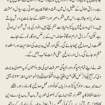
ہے۔ رزقِ حلال کے طفیل دل میں رقت و لطافت پیدا ہوتی ہے، یا دل وحشت
سے لبریز ہوجاتا ہے۔ اس میں شکروصبر اور استغفار کے جذبات پرورش پاتے
ہیں۔ ذہن و دماغ میں پاکیزہ خیالات جنم لیتے ہیں، انوار کی بارش محسوس ہوتی
ہے لیکن اگر رزق حرام ہوگا تو معاملہ اس کے برعکس ہوگا۔ نور کے بجاے
ظلمت دل و دماغ پر چھا جائے گی۔ نیکی اور قبولِ ہدایت کی صلاحیت اور استعداد
ختم ہوجائے گی۔ دل اور دماغ پر منفی اثرات غالب آئیں گے۔
اللہ نے اپنے تمام انبیا ؑ کو، اور انبیا ؑکی معرفت ان کی پیرو اُمتوں کو یہ اصولی ہدایت
دی کہ: ٰٓیٰٓاَیُّھَا الرُّسُلُ کُلُوْا مِنَ الطَّیِّبٰتِ وَاعْمَلُوْا صَالِحًا ط (المومنون ۲۳:۵۱) ،یعنی
اے میرے رسولو ؑ! پاکیزہ روزیاں کھائو اور عملِ صالح پر کاربند رہو۔ چھے
سات الفاظ کا یہ مختصر ارشاد ایسا ہے کہ اُصولی طور پر قریب قریب پورے دین
کا منشا اس میں آگیا ہے۔ اگر کوئی شخص رزقِ حلال و طیب کی پابندی کے ساتھ