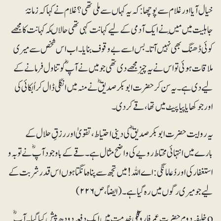
خیال آیا اور غلام سے پوچھا:کہ یہ کہاں سے ملی تھی؟ غلام نے کہا کہ زمانۂ
جاہلیت میں مَیں نے ایک آدمی کے لیے کہانت کہی تھی حالاںکہ کہانت کا مجھے
کوئی ڈھنگ بھی نہیں آتا۔ بس اسے بے وقوف بنایا۔اب اس شخص سے میری
ملاقات ہوئی تو اس نے یہ چیز مجھے دی تھی جو میں نے آپؓ کو تناول فرمانے کے
لیے دی ہے۔ یہ سن کر حضرت ابوبکرصدیقؓ نے منہ میں انگلی ڈال کر اُبکائی کی
اور جو کھایا پیا پیٹ میں تھا، قے کردی۔
یہ روایت حضرت ابوبکر صدیقؓ کی دینی احتیاط، تقویٰ اور رزقِ حلال کے
بارے میں انتہائی محتاط رویے کی واضح مثال ہے۔ قے کے باوجود آپؓ نے توبہ و
استغفار کی اور دُعا مانگی: اے اللہ! میں تجھ سے پناہ مانگتا ہوں اس قدر شربت کے
لیے جو میری رگوں میں رہ گیا ہے۔(ایضاً، ص۲۲۶)
oخلیفہ دوم حضرت عمر فاروقؓکی خدمت میں ایک دفعہ دودھ پیش کیا گیا۔ آپؓ