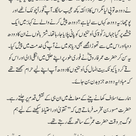
نے دودھ تو پی لیا مگر اس کا ذائقہ کچھ عجیب سا لگا۔ آپؓ فوراً چونک اُٹھے اور
پوچھا: یہ دودھ کہاں سے لیا ہے؟دودھ پیش کرنے والے نے کہا: میں ایک
چشمے پر گیا جہاں زکوٰۃ کی اُونٹنیوں کو پانی پلایا جارہا تھا۔ شتربانوں نے ان کا دودھ
دوہا اور اس میں سے تھوڑا مجھے بھی دیا جو میں نے آپؓ کی خدمت میں پیش کیا۔
یہ سن کر حضرت عمرفاروقؓ نے فوری طور پر اپنے حلق میں انگلی ڈالی اور اس کو
قے کر دیا کیونکہ بیت المال کی اُونٹنیوں کا دودھ آپ اپنے لیے حرام سمجھتے تھے
کہ مبادا یہ دودھ جزوِ بدن بن جائے۔
ہمارے اسلاف کھانے پینے کے معاملے میں ان ہی کے نقش قدم پر چلتے رہے۔
حضرت مسور بن مخرمہ فرماتے ہیں کہ ’’تقویٰ اور احتیاط سیکھنے کے لیے ہم
لوگ ہروقت حضرت عمرؓ کے ساتھ لگے رہتے تھے۔