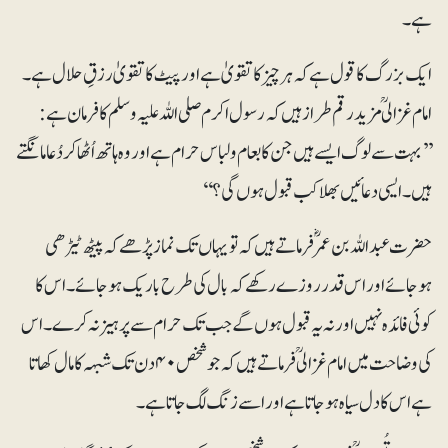
ہے۔
ایک بزرگ کا قول ہے کہ ہرچیز کا تقویٰ ہے اور پیٹ کا تقویٰ رزقِ حلال ہے۔
امام غزالیؒ مزید رقم طراز ہیں کہ رسول اکرم صلی اللہ علیہ وسلم کا فرمان ہے:
’’بہت سے لوگ ایسے ہیں جن کا طعام و لباس حرام ہے اور وہ ہاتھ اُٹھا کر دُعا مانگتے
ہیں۔ ایسی دعائیں بھلا کب قبول ہوں گی؟‘‘
حضرت عبداللہ بن عمرؓ فرماتے ہیں کہ تو یہاں تک نماز پڑھے کہ پیٹھ ٹیڑھی
ہوجائے اور اس قدر روزے رکھے کہ بال کی طرح باریک ہوجائے۔اس کا
کوئی فائدہ نہیں اور نہ یہ قبول ہوں گے جب تک حرام سے پرہیز نہ کرے۔اس
کی وضاحت میں امام غزالیؒ فرماتے ہیں کہ جو شخص ۴۰دن تک شبہہ کا مال کھاتا
ہے اس کا دل سیاہ ہوجاتا ہے اور اسے زنگ لگ جاتا ہے۔