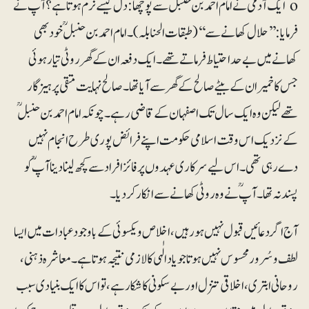
o ایک آدمی نے امام احمد بن حنبلؒ سے پوچھا: دل کیسے نرم ہوتا ہے؟ آپؒ نے
فرمایا: ’’حلال کھانے سے ‘‘(طبقات الحنابلہ)۔ امام احمد بن حنبلؒ خود بھی
کھانے میں بے حد احتیاط فرماتے تھے۔ ایک دفعہ ان کے گھر روٹی تیار ہوئی
جس کا خمیر ان کے بیٹے صالح کے گھر سے آیا تھا۔ صالح نہایت متقی پرہیزگار
تھے لیکن وہ ایک سال تک اصفہان کے قاضی رہے۔ چونکہ امام احمد بن حنبلؒ
کے نزدیک اس وقت اسلامی حکومت اپنے فرائض پوری طرح انجام نہیں
دے رہی تھی۔ اس لیے سرکاری عہدوں پر فائز افراد سے کچھ لینا دینا آپؒ کو
پسند نہ تھا۔ آپؒ نے وہ روٹی کھانے سے انکار کر دیا۔
آج اگر دعائیں قبول نہیں ہورہیں، اخلاص و یکسوئی کے باوجود عبادات میں ایسا
لطف و سُرور محسوس نہیں ہوتا جو یاد الٰہی کا لازمی نتیجہ ہوتا ہے۔ معاشرہ ذہنی،
روحانی ابتری، اخلاقی تنزل اور بے سکونی کا شکار ہے، تو اس کا ایک بنیادی سبب