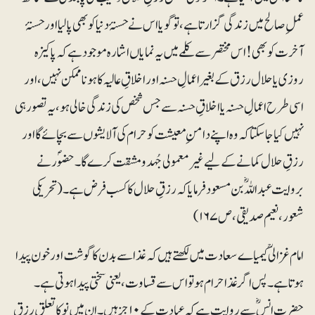
عملِ صالح میں زندگی گزارتا ہے، تو گویا اس نے حسنۂ دنیا کو بھی پالیا اور حسنۂ
آخرت کو بھی!اس مختصر سے کلمے میں یہ نمایاں اشارہ موجود ہے کہ پاکیزہ
روزی یا حلال رزق کے بغیر اعمالِ حسنہ اور اخلاقِ عالیہ کا ہونا ممکن نہیں، اور
اسی طرح اعمالِ حسنہ یا اخلاقِ حسنہ سے جس شخص کی زندگی خالی ہو، یہ تصور ہی
نہیں کیا جاسکتا کہ وہ اپنے دامنِ معیشت کو حرام کی آلایشوں سے بچائے گا اور
رزقِ حلال کمانے کے لیے غیرمعمولی جُہدومشقت کرے گا۔ حضوؐر نے
بروایت عبداللہؓ بن مسعود فرمایا کہ رزقِ حلال کا کسب فرض ہے۔(تحریکی
شعور، نعیم صدیقی، ص ۱۶۷)
امام غزالیؒ کیمیاے سعادت میں لکھتے ہیں کہ غذا سے بدن کا گوشت اور خون پیدا
ہوتا ہے۔ پس اگر غذا حرام ہو تو اس سے قساوت، یعنی سختی پیدا ہوتی ہے۔
حضرت انسؓ سے روایت ہے کہ عبادت کے ۱۰ جز ہیں۔ ان میں نو کا تعلق رزقِ