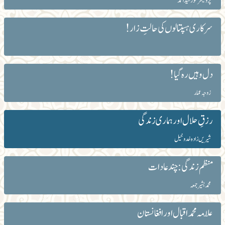
پروفیسر خورشید احمد
سرکاری ہسپتالوں کی حالتِ زار!
دل وہیں رہ گیا!
زوجہ عمّار
رزقِ حلال اور ہماری زندگی
شیریں زادہ خدوخیل
منظم زندگی: چند عادات
محمد بشیر جمعہ
علّامہ محمد اقبال اور افغانستان