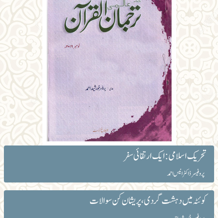
تحریک اسلامی: ایک ارتقائی سفر
پروفیسر ڈاکٹر انیس احمد
کوئٹہ میں دہشت گردی، پریشان کن سوالات