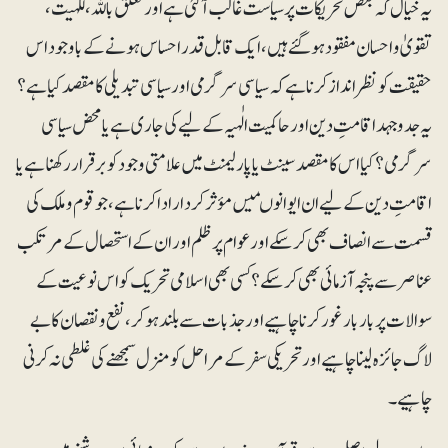
یہ خیال کہ بعض تحریکات پر سیاست غالب آگئی ہے اور تعلق باللہ ، للہیت ،
تقویٰ و احسان مفقود ہو گئے ہیں، ایک قابل قدر احساس ہونے کے باوجوداس
حقیقت کو نظر انداز کرنا ہے کہ سیاسی سرگرمی اور سیاسی تبدیلی کا مقصد کیا ہے؟
یہ جدوجہد اقامتِ دین اور حاکمیت الٰہیہ کے لیے کی جاری ہے یا محض سیاسی
سرگرمی؟ کیااس کا مقصد سینٹ یا پارلیمنٹ میں علامتی وجود کو برقرار رکھنا ہے یا
اقامتِ دین کے لیے ان ایوانوںمیں مؤثر کردار ادا کرنا ہے، جو قوم و ملک کی
قسمت سے انصاف بھی کرسکے اور عوام پر ظلم اور ان کے استحصال کے مرتکب
عناصر سے پنجہ آزمائی بھی کرسکے؟ کسی بھی اسلامی تحریک کو اس نوعیت کے
سوالات پر باربارغور کرنا چاہیے اور جذبات سے بلند ہو کر، نفع ونقصان کا بے
لاگ جائزہ لینا چاہیے اور تحریکی سفر کے مراحل کو منزل سمجھنے کی غلطی نہ کرنی
چاہیے۔