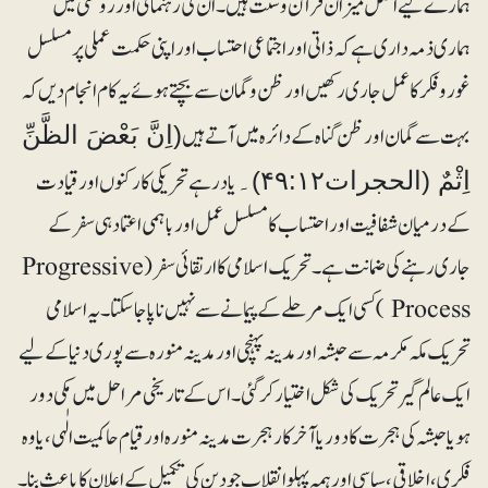
ہمارے لیے اصل میزان قرآن وسنت ہیں۔ ان کی رہنمائی اور روشنی میں
ہماری ذمہ داری ہے کہ ذاتی اور اجتماعی احتساب اور اپنی حکمت عملی پر مسلسل
غور وفکر کا عمل جاری رکھیں اور ظن و گمان سے بچتے ہوئے یہ کام انجام دیں کہ
بہت سے گمان اور ظن گناہ کے دائرہ میں آتے ہیں
(اِنَّ بَعْضَ الظَّنِّ
یاد رہے تحریکی کارکنوں اور قیادت
اِثْمٌ (الحجرات۴۹:۱۲)۔
کے درمیان شفافیت اور احتساب کا مسلسل عمل اور باہمی اعتماد ہی سفر کے
جاری رہنے کی ضمانت ہے۔تحریک اسلامی کا ارتقائی سفر (Progressive
Process ) کسی ایک مرحلے کے پیمانے سے نہیں ناپا جاسکتا۔ یہ اسلامی
تحریک مکہ مکرمہ سے حبشہ اور مدینہ پہنچی اور مدینہ منورہ سے پوری دنیا کے لیے
ایک عالم گیرتحریک کی شکل اختیار کر گئی ۔ اس کے تاریخی مراحل میں مکی دور
ہو یا حبشہ کی ہجرت کا دور یا آخر کار ہجرت مدینہ منورہ اور قیام حاکمیت الٰہی، یا وہ
فکری، اخلاقی، سیاسی اور ہمہ پہلو انقلاب جو دین کی تکمیل کے اعلان کا باعث بنا۔