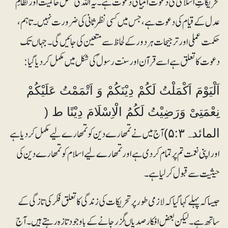
تحریکاتِ اسلامی کی دعوت انبیا ؑ کی دعوت ہے ۔ یہ اللہ کی مکمل حاکمیت اور نظامِ
عدل کے قیام کی دعوت ہے، جس میں کسی نظر ثانی کی ضرورت نہیں۔ تاہم،
حکمت عملی اور ترجیحات ہر دور کے لحاظ سے متعین کی جائیں گی۔جہاں تک
دعوت کا تعلق ہے اسے قرآن اور سنت رسولؐ کی شکل میں مکمل کر دیا گیا:
اَلْیَوْمَ اَکْمَلْتُ لَکُمْ دِیْنَکُمْ وَ اَتْمَمْتُ عَلَیْکُمْ
نِعْمَتِیْ وَرَضِیْتُ لَکُمُ الْاِسْلَامَ دِیْنًا ط (
آج میں نے تمھارے دین کو تمھارے لیے مکمل کردیا ہے
المائدہ۵:۳)
اور اپنی نعمت تم پر تمام کر دی ہے اور تمھارے لیے اسلام کو تمھارے دین کی
حیثیت سے قبول کر لیا ہے ۔
جیساکہ پہلے کہا گیا کہ لازمی طور پر تحریکات کی زندگی کا تعلق فکر کی تازگی کے
ساتھ ہے۔ لیکن بعض افکار صدیا ںگزر جانے کے باوجود تازہ رہتے ہیں۔آج