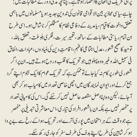
پر ہی تحریک کی اٹھان کا انحصار ہوتا ہے ۔چنانچہ مدنی دور کے مطالبات میں:
چاہے سیاسی محاذ پر بین الاقوامی قانون کی تدوینِ جدید ہو یا مسلمانوں میں باہمی
تعلق و اخوت کا قیام ، یا مدینہ کے دفاعی نظام کا مستحکم کرنا شامل ہو۔ اسی طرح
ان تمام ریاستی مطالبات کے ساتھ ، تعمیر سیرت ، فکری بلوغت ، تعلق باللہ،
توحید کا صحیح شعور ، عدلِ اجتماعی کا فہم ، اقامتِ دین کی بنیادوں ، عبادات، انفاق
فی سبیل اللہ وغیرہ وہ پہلو ہیں جو تحریک کا قلب و روح ہوتے ہیں۔ ان پر اگر
شعوری طور پر کام نہ کیا جائے تو ممکن ہے کہ تحریک عوام کا ایک ہجوم اپنے گرد
جمع کر لے اور ایوانِ نمایندگان میں اچھی خاصی تعداد میں کامیاب ہو کر بھی
آجائے ، لیکن وہ اپنا اصل مقصد حاصل نہیں کر سکے گی ۔ اس کی کامیابی تعداد
پرمنحصر نہیں ہے بلکہ ان باشعور افراد کی تیاری ، اس معاشرتی تبدیلی پر منحصر
ہے جو وقت کے ہر امتحان میں پوری اُترے اور تحریک ہوا کے رخ سے بے پروا
ہو کر شاہین کی طرح اپنے ہدف کی طرف سفر کو جاری رکھ سکے۔