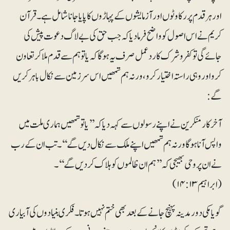
اور ہر قدم پر رکاوٹوں اور آزمایشوں کے پہاڑوں کا پایا جانا شامل ہے ۔ قرآن
کریم نے اس اصول کو واضح فرما دیا کہ جب حق کی بے لاگ دعوت پیش کی
جائے گی تو کفر و شرک کا رد عمل صرف یہ ہو گا کہ یا تو ہم سے قدم ملاکر تعاون
کرو اور وہی راستہ اختیار کرو، ورنہ ہم تمھیں اس سرزمین سے نکال باہر کریں
گے:
آخر کار منکرین نے اپنے رسولوں سے کہہ دیا کہ ’’یاتو تمھیں ہماری ملت میں
واپس آنا ہو گا ورنہ ہم تمھیں اپنے ملک سے نکال دیں گے‘‘۔ تب ان کے رب
نے ان پر وحی بھیجی کہ’’ہم ان ظالموں کو ہلاک کر دیں گے‘‘۔
(ابراہیم ۱۴:۱۳)
گویا مکی دور مدینہ پہنچ جانے کے بعد بھی ختم نہیں ہوتا ۔ فکری بنیادوں کی آبیاری