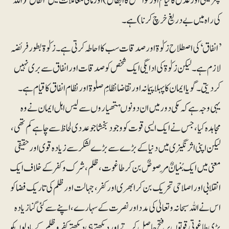
پھر نیکی اور عدل کا قیام اور فواحش کا ابطال) اور مالی معاملات میں ’انفاق‘ (اللہ
کی راہ میں بے دریغ خرچ کرنا )ہے۔
’انفاق‘ کی اصطلاح زکوٰۃ اور صدقات سب کا احاطہ کرتی ہے ۔زکوٰۃ بطور فریضہ
لازم ہے۔ لیکن زکوٰۃ کی ادایگی ایک شخص کو صدقات اور انفاق سے بری نہیں
کر دیتی ۔ گویا ایمان کا پہلا پیمانہ اور تقاضا نظامِ صلوٰۃ اور نظام انفاق کا قیام ہے۔
یہی وجہ ہے کہ مکی دور میں ان دونوںہتھیاروں سے لیس اہل ایمان نے وہ
مجاہدہ کیا ، جس نے ایک ایسی قوت کو وجود بخشا جو عددی لحاظ سے چاہے کم تھی،
لیکن اپنی اثر نگیزی میں دنیا کے بڑے سے بڑے لشکر سے زیادہ قوی اور حقیقی
معنی میں ایک بُنیانٌ مَرصوصٌ بن کر طاغوت ،ظلم ، شرک و کفر کے خلاف ایک
انقلابی اور اصلاحی تحریک بن کر ابھری اور کفر، جہالت اورظلم کی تاریک فضا کو
اس نے اللہ سبحانہ وتعالیٰ کی مدد اور نصرت کے سہارے، اپنے سے کئی گنا زیادہ
بڑی طاغوتی قوتوں پر فتح حاصل کرتے اور دیکھتے ہی دیکھتے کفر و ظلم کے بادلوںکو