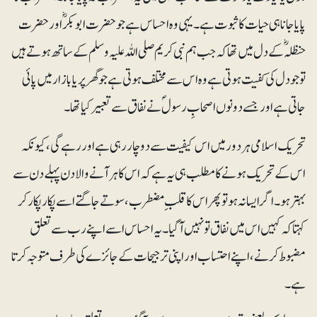
پایا جانا ہی حیات کا ثبوت ہے۔ یہی وہ احساس ہے جو حضرت ابوبکرؓ اور حضرت
حنظلہ ؓ کے دل میں تھا کہ جب ہم نبی کریم صلی اللہ علیہ وسلم کے ساتھ ہوتے ہیں
تو جو دل کی کفیت ہوتی ہے وہ اس سے مختلف ہوتی ہے جو گھر پر یا بازار میں پائی
جاتی ہے اور جسے دونوں اصحابِ رسولؐ نے نفاق سے تعبیر کیا تھا ۔
تحریک اسلامی ہر دور میں اس کیفیت سے دوچار رہی ہے اور رہے گی، کیونکہ
اس کے تحریک ہونے کا مطلب ہی یہ ہے کہ اس کا ہر آنے والا دن پہلے دن سے
بہتر ہو۔ اگر ایسا نہ ہو تو پھر اس کا قلبِ مضطرب ، سوتے جاگتے اسے پکار پکار کر
کہتا کہ کہیں اس میں نفاق تو نہیں آگیا ۔ یہ احساس اسے اپنے رب سے تعلق
مضبوط کرنے ، اپنے احتساب اور اپنی ترجیحات کے جائزے کی طرف متوجہ کرتا
ہے ۔