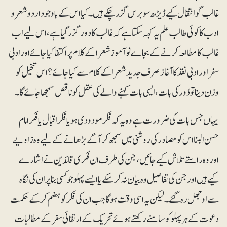
غالب گو انتقال کیے ڈیڑھ سوبرس گزر چکے ہیں۔ کیا اس کے باوجود اردو شعر و
ادب کا کوئی طالب علم یہ کہہ سکتا ہے کہ غالب کا دور گزر گیا ہے، اس لیے اب
غالب کا مطالعہ کرنے کے بجاے نو آموز شعرا کے کلام پر اکتفا کیا جائے اور ادبی
سفر اور ادبی نقد کا آغازصرف جدید شعرا کے کلام سے کیا جائے ؟اس تخیل کو
وزن دینا تو دُور کی بات، ایسی بات کہنے والے کی عقل کو ناقص سمجھا جائے گا۔
یہاں جس بات کی ضرورت ہے وہ یہ کہ فکر مودودی ہو یا فکر اقبال یا فکر امام
حسن البنا اس کو مصادر کی روشنی میں سمجھ کر آگے بڑھانے کے لیے وہ زاویے
اور وہ راستے تلاش کیے جائیں، جن کی طرف ان فکری قائدین نے اشارے
کیے ہیں اور جن کی تفاصیل وہ بیان نہ کر سکے یا ایسے پہلو جو کسی بنا پر ان کی نگاہ
سے اوجھل رہ گئے۔ لیکن یہ اسی وقت ہو گا جب ان کی فکر کو ہضم کر کے حکمت
دعوت کے ہر پہلو کو سامنے رکھتے ہوئے تحریک کے ارتقائی سفر کے مطالبات