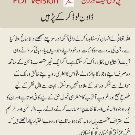
اللہ تعالیٰ نے انسان کو مشاہدہ کرنے والی آنکھ اور سوچنے سمجھنے والا دماغ عطا کیا
ہے، جن کی مدد سے وہ کائنات اور خود اپنے وجود میںیاد دہانی کروانے والی
آیات (نشانیوں) کا اِدراک کرسکتا ہے۔ اگر ایک غیر متعصب ذہن کے ساتھ
وہ صرف اپنے وجود کا جائزہ لے، تو اس کا فطری رویہ اپنے خالق و مالک کے
حوالے سے شکر اور حمد کے علاوہ نہیں ہو سکتا۔بہت سے اہل نظر کے لیے
طلوعِ صبح اورغروبِ آفتاب کا منظر ہی قبول حق کے لیے کافی ہوتا ہے اور ان کا
پورا وجود انسانوں اور کائنات پر احسانات کرنے والے رب ، الرحمٰن اورالرحیم
کے اعتراف عظمت میںروبہ سجود ہو جاتا ہے اور وہ بے اختیار پکار اُٹھتے ہیں کہ
ھَلْ جَزَآئُ الْاِحْسَانِ اِلَّا الْاِحْسَانُ۔