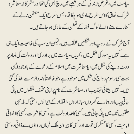
سیاست میں، غرض زندگی کے ہر شعبے میں رچ بس گیا تھا اور مشرکانہ معاشرہ
شرک و نفاق کا اس طرح عادی ہو چکا تھا،جس طرح ایک متعفن نالے کے
کنارے بسنے والے لوگ فضا کے تعفن کے عادی ہوجاتے ہیں۔
آج شرک کے روپ اور شکلیں مختلف ہیں، لیکن ان سب کی خاصیت ایک ہی
ہے۔ کہیں یہ سود کی شکل میں ، کہیںسیاست میں برادری اور دولت کی بنیاد پر
ووٹ دینے کی شکل میں، یامعاشرت میں اسلام کے دعوے کے باوجود ایسی
بہت سی رسوم رواج کی شکل میں موجود ہے، جو خالصتاً ہندو ازم سے اخذ کی گئی
ہیں۔ کہیں ایشائی تہذیب اور معاشرت کے نام پرا پنی مختلف شکلوں میں پائی
جاتی ہیںاور ہمارے گھر وں ، بازاروں ،اقتدار کے ایوانوں، حتیٰ کہ مذہبی
حلقوں تک میں پائی جاتی ہیں۔ کسی کا خدا دولت ہے، کسی کا شہرت ، کسی کا اخلاقی
اباحیت ، کسی کا عسکری قوت اور کسی کا بیرون ملک فرماں رواؤں سے ذاتی دوستی