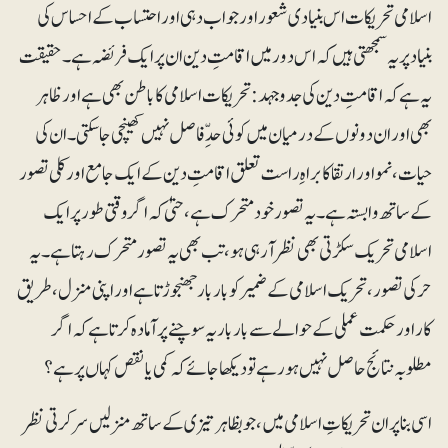
اسلامی تحریکات اس بنیادی شعور اور جواب دہی اور احتساب کے احساس کی
بنیاد پر یہ سمجھتی ہیں کہ اس دور میں اقامتِ دین ان پر ایک فریضہ ہے ۔ حقیقت
یہ ہے کہ اقامتِ دین کی جدوجہد: تحریکات اسلامی کا باطن بھی ہے اور ظاہر
بھی اور ان دونوں کے درمیان میں کوئی حدِّ فاصل نہیں کھینچی جاسکتی ۔ ان کی
حیات، نمو اور ارتقا کا براہِ راست تعلق اقامتِ دین کے ایک جامع اور کلی تصور
کے ساتھ وابستہ ہے ۔ یہ تصورخودمتحرک ہے، حتیٰ کہ اگر وقتی طور پر ایک
اسلامی تحریک سکڑتی بھی نظر آرہی ہو، تب بھی یہ تصور متحرک رہتا ہے ۔ یہ
حرکی تصور، تحریک اسلامی کے ضمیر کو بار بار جھنجوڑتا ہے اور اپنی منزل، طریق
کار اور حکمت عملی کے حوالے سے بار بار یہ سوچنے پر آمادہ کرتا ہے کہ اگر
مطلوبہ نتائج حاصل نہیں ہو رہے تو دیکھا جائے کہ کمی یا نقص کہاں پر ہے ؟
اسی بنا پر ان تحریکاتِ اسلامی میں، جو بظاہر تیزی کے ساتھ منزلیں سر کرتی نظر