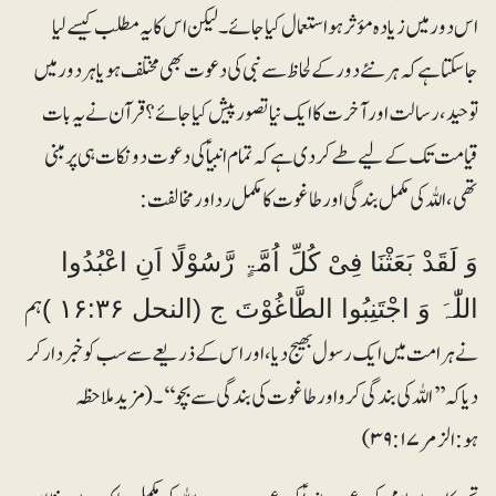
اس دور میں زیادہ مؤثر ہو استعمال کیا جائے۔ لیکن اس کا یہ مطلب کیسے لیا
جاسکتا ہے کہ ہر نئے دور کے لحاظ سے نبی کی دعوت بھی مختلف ہویاہر دور میں
توحید ، رسالت اور آخرت کا ایک نیا تصور پیش کیا جائے ؟ قرآن نے یہ بات
قیامت تک کے لیے طے کر دی ہے کہ تمام انبیا ؑکی دعوت دو نکات ہی پر مبنی
تھی، اللہ کی مکمل بندگی اور طاغوت کا مکمل رداور مخالفت:
وَ لَقَدْ بَعَثْنَا فِیْ کُلِّ اُمَّۃٍ رَّسُوْلًا اَنِ اعْبُدُوا
ہم
اللّٰہَ وَ اجْتَنِبُوا الطَّاغُوْتَ ج (النحل ۱۶:۳۶ )
نے ہرامت میں ایک رسول بھیج دیا، اور اس کے ذریعے سے سب کو خبردار کر
دیا کہ ’’اللہ کی بندگی کرو اور طاغوت کی بندگی سے بچو‘‘۔(مزیدملاحظہ
ہو:الزمر ۳۹:۱۷)