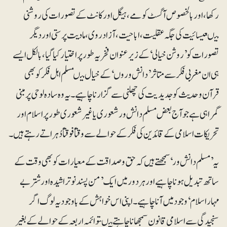
رکھا، اور بالخصوص آگسٹ کومے، ہیگل اور کانٹ کے تصورات کی روشنی
میںعیسائیت کی جگہ عقلیت ، اباحیت، آزاد روی، مادیت پرستی اور دیگر
تصورات کو ’روشن خیالی‘ کے زیرعنوان فخریہ طور پر اختیار کیا گیا، بالکل ایسے
ہی ان مغربی فکر سے متاثر ’دانش وروں‘ کے خیال میںمسلم اہل فکر کو بھی
قرآن و حدیث کو جدیدیت کی چھلنی سے گزارناچاہیے ۔ یہ وہ سادہ لوحی پر مبنی
گمراہی ہے جو آج بعض مسلم دانش ور شعوری یا غیر شعوری طور پر اسلام اور
تحریکات اسلامی کے قائدین کی فکرکے حوالے سے وقتاً فوقتاً دُہراتے رہتے ہیں۔
یہ ’مسلم دانش ور‘ سمجھتے ہیں کہ حق و صداقت کے معیارات کو بھی وقت کے
ساتھ تبدیل ہونا چاہیے اور ہر دور میں ایک ’من پسند نو تراشیدہ اور شتر بے
مہار اسلام‘ وجود میں آنا چاہیے ۔اپنی اس خواہش کے باوجود یہ لوگ اگر
سنجیدگی سے اسلامی قانون سمجھانا چاہتے ہیںتوائمہ اربعہ کے حوالے کے بغیر