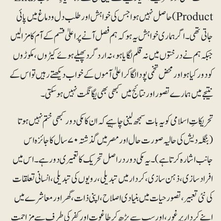
Product) حاصل نہیں ہواجس کی خواہش اور طلب دل و دماغ میں پائی
جاتی تھی ۔ اگرہماری خواہش یہ ہو کہ ہم فصل آنے پر اعلیٰ قسم کے آم کا مزا لیں
جبکہ ہم نے درختوں میں نہ قلم لگایا ہو، نہ ارد گرد پھیلے ہوئے کیڑوں ، مکوڑوں
کو دور کیا ہو اور محض تخمی پودا لگا کر اعلیٰ آموں کے خواب دیکھتے رہیں تو اس کے
نتیجے میں ہمارے تصور اور نتائج میں کبھی بھی یگانگت نہیں ہو سکتی۔
تحریکاتِ اسلامی کو یہ بات سمجھ لینی چاہیے کہ ان کا مکی دور کبھی ختم نہیں ہوتا
(بنگلہ دیش کی حالیہ صورت حال اور مصر میں گذشتہ ۷۰سال کا جائزہ اس
جانب اشارہ کرتا ہے)۔ یہ مکی دور دراصل تحریک کا تعمیری دور ہے ۔ اس میں
افراد سازی ، ذہن سازی ، کردار میں تبدیلی ، رویوں کی تبدیلی، انسانی تعلقات
کی نئی تعبیر ، تصور حیات میں بنیادی اصلاح ، اپنی ذات، گھر اور معاشرے میں
اپنے کردار پر غور، اور سب سے بڑھ کر طاغوت اور کفر کی طرف سے مزاحمت