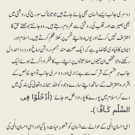
دوسری جانب ایسے انسان بھی پائے جاتے ہیں جو تابناک سورج کی روشنی میں
بھی بصیرت اور قلب کی روشنی سے محروم رہتے ہیں۔ وہ جانتے بوجھتے حق کا
اعتراف نہیں کرتے اور یوںوہ اپنے نفس پر کھلا ظلم کرتے ہیں۔ اسلام اور
ایمان کا بنیادی تقاضا یہ ہے کہ ایک صحت مند جسم ، روشن دماغ اور دردمند دل
رکھنے والا شخص ان تینوں صلاحیتوں پر اپنے رب کا شکر ادا کرتے ہوئے ایک
جانب ہرقسم کے شرک سے بے زاری اور دوسری جانب توحید خالص کے
اقرار و اعتراف کے ساتھ اپنے سارے وجود کو اللہ سبحانہ و تعالیٰ کی بندگی میں
دے کر اسلام میں پورے کا پورا داخل ہوجائے
(اُدْخُلُوْا فِی
۔
السِّلْمِ کَـآفَّۃً)
اسی احسانِ الٰہی کے حوالے سے انسان کو شعورِ حیات دیا گیا اور اسی احسانِ الٰہی کی