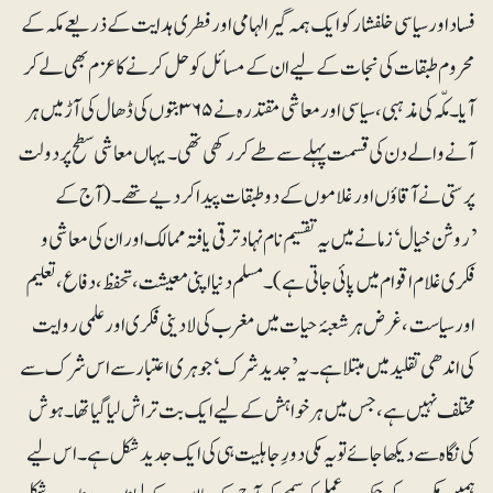
فساد اور سیاسی خلفشار کو ایک ہمہ گیر الہامی اور فطری ہدایت کے ذریعے مکہ کے
محروم طبقات کی نجات کے لیے ان کے مسائل کو حل کرنے کا عزم بھی لے کر
آیا۔ مکّہ کی مذہبی، سیاسی اور معاشی مقتدرہ نے ۳۶۵بتوں کی ڈھال کی آڑ میں ہر
آنے والے دن کی قسمت پہلے سے طے کررکھی تھی۔ یہاں معاشی سطح پر دولت
پرستی نے آقاؤں اور غلاموں کے دو طبقات پیدا کر دیے تھے۔ (آج کے
’روشن خیال‘ زمانے میں یہ تقسیم نام نہاد ترقی یافتہ ممالک اور ان کی معاشی و
فکری غلام اقوام میں پائی جاتی ہے)۔ مسلم دنیا اپنی معیشت، تحفظ، دفاع،تعلیم
اور سیاست، غرض ہرشعبۂ حیات میں مغرب کی لادینی فکری اور علمی روایت
کی اندھی تقلید میں مبتلا ہے۔ یہ ’جدید شرک‘ جوہری اعتبار سے اس شرک سے
مختلف نہیں ہے،جس میں ہر خواہش کے لیے ایک بت تراش لیا گیا تھا۔ ہوش
کی نگاہ سے دیکھا جائے تو یہ مکی دورِجاہلیت ہی کی ایک جدید شکل ہے ۔ اس لیے