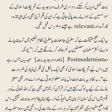
بات مکمل نہیںکر سکتے۔ دوسری طرف دورِ جدید کے تحریکات اسلامی کے
مؤسسین کے حوالے سے پائی جاتی ہے کہ ان کی فکر آج بھی ویسی ہی تازہ،
کارآمد اور relevant ہے جیسے ۸۰برس قبل تھی۔
یہ ایک تلخ حقیقت ہے کہ مغربی جامعات یا مغربی نظام تعلیم میں تربیت پانے
والے اکثر مسلمان مصنفین یہ نعرہ بلند کرنے لگے ہیں کہ:’’ چونکہ
وہ Postmodernism [مابعد دورِ جدیدیت] عہد میںبس رہے
ہیں، اس لیے تحریکات اسلامی کو بھی ایک بالکل نئی فکری بنیاد کی ضرورت
ہے‘‘۔ بہ ظاہریہ بات بہت دل پسند معلوم ہوتی ہے اور اسے اور بھی معتبر
بنانے کے لیے یہ لوگ کہتے ہیں کہ قرآن کریم میں بھی ہے کہ اللہ تعالیٰ نے ہر
قوم میں اس کی لسان /زبان میں انبیاؑ کے ذریعے اپنا پیغام اور ہدایت بھیجی۔ اس
کا واضح مفہوم یہی نظرآتا ہے کہ ہر دور کے حالات کی رو شنی میں، وہ اسلوب جو