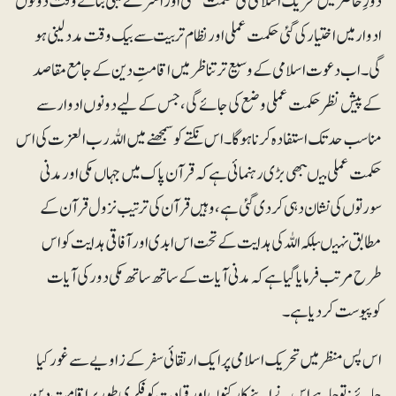
دورِ حاضر میں تحریک اسلامی کی حکمت عملی اور اسٹرے ٹیجی بناتے وقت دونوں
ادوار میں اختیار کی گئی حکمت عملی اور نظام تربیت سے بیک وقت مدد لینی ہو
گی۔ اب دعوت اسلامی کے وسیع تر تناظر میں اقامتِ دین کے جامع مقاصد
کے پیش نظر حکمت عملی وضع کی جائے گی، جس کے لیے دونوں ادوار سے
مناسب حد تک استفادہ کرنا ہو گا۔اس نکتے کو سمجھنے میں اللہ رب العزت کی اس
حکمت عملی میںبھی بڑی رہنمائی ہے کہ قرآن پاک میں جہاں مکی اور مدنی
سورتوں کی نشان دہی کردی گئی ہے، وہیں قرآن کی ترتیب نزول قرآن کے
مطابق نہیںبلکہ اللہ کی ہدایت کے تحت اس ابدی اور آفاقی ہدایت کو اس
طرح مرتب فرمایا گیا ہے کہ مدنی آیات کے ساتھ ساتھ مکی دور کی آیات
کوپیوست کر دیا ہے۔
اس پس منظر میں تحریک اسلامی پر ایک ارتقائی سفرکے زاویے سے غور کیا
جائے: تو چاہے اس نے اپنے کارکنوں اور قیادت کوفکری طور پر اقامتِ دین