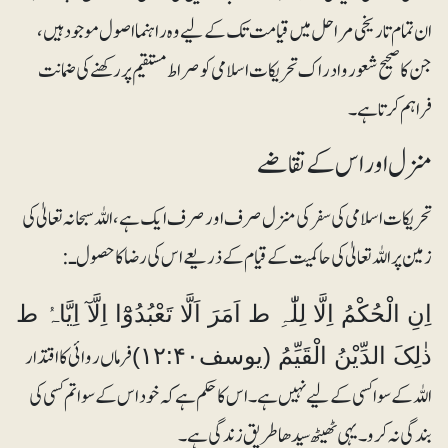
ان تمام تاریخی مراحل میں قیامت تک کے لیے وہ راہنما اصول موجود ہیں ،
جن کا صحیح شعور و ادراک تحریکات اسلامی کو صراط مستقیم پر رکھنے کی ضمانت
فراہم کرتا ہے ۔
منزل اور اس کے تقاضے
تحریکات اسلامی کی سفر کی منزل صرف اور صرف ایک ہے ، اللہ سبحانہ تعالیٰ کی
زمین پر اللہ تعالیٰ کی حاکمیت کے قیام کے ذریعے اس کی رضا کا حصول ـ :
اِنِ الْحُکْمُ اِلَّا لِلّٰہِ ط اَمَرَ اَلَّا تَعْبُدُوْٓا اِلَّآ اِیَّاہُ ط
فرماں روائی کا اقتدار
ذٰلِکَ الدِّیْنُ الْقَیِّمُ (یوسف۱۲:۴۰)
اللہ کے سوا کسی کے لیے نہیں ہے ۔ اس کا حکم ہے کہ خود اس کے سوا تم کسی کی
بندگی نہ کرو۔ یہی ٹھیٹھ سیدھا طریق زندگی ہے ۔