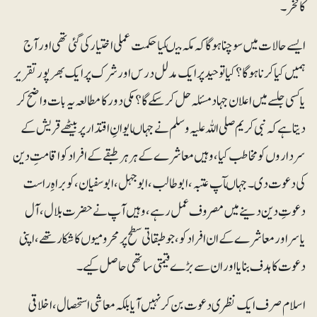
کا فخر۔
ایسے حالات میں سوچنا ہو گا کہ مکہ میںکیاحکمت عملی اختیار کی گئی تھی اورآج
ہمیں کیا کرنا ہوگا؟ کیا توحید پر ایک مدلل درس اور شرک پر ایک بھرپور تقریر
یا کسی جلسے میں اعلان جہاد مسئلہ حل کرسکے گا ؟ مکی دور کا مطالعہ یہ بات واضح کر
دیتا ہے کہ نبی کریم صلی اللہ علیہ وسلم نے جہاںایوانِ اقتدار پر بیٹھے قریش کے
سر داروں کومخاطب کیا، وہیں معاشرے کے ہر ہر طبقے کے افراد کو اقامتِ دین
کی دعوت دی ۔ جہاںآپ عتبہ ، ابو طالب ، ابوجہل ، ابو سفیان ، کو براہِ راست
دعوتِ دین دینے میں مصروف عمل رہے ، وہیں آپ نے حضرت بلال ، آل
یاسر اورمعاشرے کے ان افراد کو، جو طبقاتی سطح پر محرومیوں کا شکار تھے، اپنی
دعوت کا ہدف بنایا اور ان سے بڑے قیمتی ساتھی حاصل کیے۔
اسلام صرف ایک نظری دعوت بن کر نہیں آیا بلکہ معاشی استحصال، اخلاقی