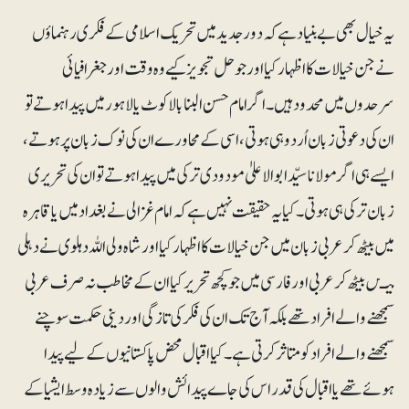
یہ خیال بھی بے بنیاد ہے کہ دور جدید میں تحریک اسلامی کے فکری رہنماؤں
نے جن خیالات کا اظہار کیااور جو حل تجویز کیے وہ وقت اور جغرافیائی
سرحدوں میں محدودہیں۔ اگر امام حسن البنا بالاکوٹ یا لاہور میں پیدا ہوتے تو
ان کی دعوتی زبان اُردو ہی ہوتی ، اسی کے محاورے ان کی نوک زبان پر ہوتے ،
ایسے ہی اگر مولانا سیّد ابوالاعلیٰ مودودی ترکی میں پیدا ہوتے تو ان کی تحریری
زبان ترکی ہی ہوتی۔ کیا یہ حقیقت نہیں ہے کہ امام غزالی نے بغداد میں یا قاہرہ
میں بیٹھ کر عربی زبان میں جن خیالات کا اظہار کیا اورشاہ ولی اللہ دہلوی نے دہلی
میـں بیٹھ کر عربی اور فارسی میں جو کچھ تحریر کیا ان کے مخاطب نہ صرف عربی
سمجھنے والے افراد تھے بلکہ آج تک ان کی فکر کی تازگی اور دینی حکمت سوچنے
سمجھنے والے افراد کو متاثرکرتی ہے ۔ کیا اقبال محض پاکستانیوں کے لیے پیدا
ہوئے تھے یا اقبال کی قدر اس کی جاے پیدائش والوں سے زیادہ وسط ایشیا کے