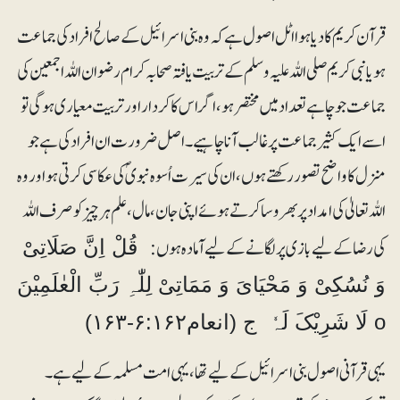
قرآن کریم کا دیا ہوااٹل اصول ہے کہ وہ بنی اسرائیل کے صالح افراد کی جماعت
ہو یا نبی کریم صلی اللہ علیہ وسلم کے تربیت یافتہ صحابہ کرام رضوان اللہ اجمعین کی
جماعت جو چاہے تعداد میں مختصر ہو ،اگر اس کا کردار اور تربیت معیاری ہو گی تو
اسے ایک کثیر جماعت پر غالب آنا چاہیے ۔ اصل ضرورت ان افراد کی ہے جو
منزل کا واضح تصور رکھتے ہوں، ان کی سیرت اُسوہ نبویؐ کی عکاسی کرتی ہو اور وہ
اللہ تعالیٰ کی امداد پر بھروسا کرتے ہوئے اپنی جان ، مال، علم ہر چیز کو صرف اللہ
کی رضا کے لیے بازی پر لگانے کے لیے آمادہ ہوں:
قُلْ اِنَّ صَلَاتِیْ
وَ نُسُکِیْ وَ مَحْیَایَ وَ مَمَاتِیْ لِلّٰہِ رَبِّ الْعٰلَمِیْنَ
o لَا شَرِیْکَ لَہٗ ج (انعام۶:۱۶۲-۱۶۳)
یہی قرآنی اصول بنی اسرائیل کے لیے تھا ، یہی امت مسلمہ کے لیے ہے ۔