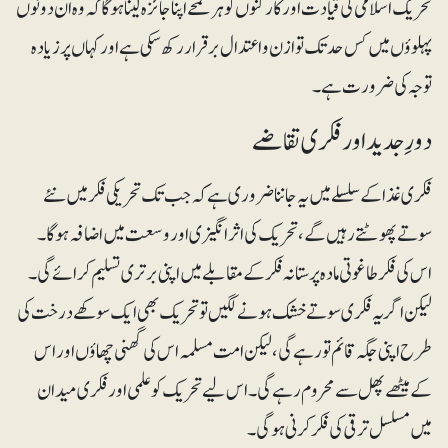
تحریک اسلامی کی قیادت اور کارکنوں کو ہر لمحے اپنا جائزہ لینا ہو گا کہ وہ ان دونوں
پہلوؤں میں کس حد تک توازن و اعتدال برقرار رکھ سکی ہے اور کہاں پر زیادہ
توجہ کی ضرورت ہے۔
دورِ جدید اور فکری تقاضے
فکری غذاکے سلسلے میں یہ جاننا ضروری ہے کہ جب تک تحریکی فکر میں نئے
سوتے پھوٹتے رہیں گے ، تحریک کی اثر انگیزی اور وسعت میں اضافہ ہو گا ۔
اس کی فکر طاغوتی مادہ پرستانہ فکر کے مقابلے میں اپنی برتری تسلیم کرائے گی ۔
لیکن اگر یہ فکری سوتے خشک ہونے لگیں تو تحریک بھی ایک سوکھے درخت کی
طرح اپنی جگہ قائم تو رہے گی، لیکن امت مسلمہ اس کی گھنی چھاؤں اور اس
کے میٹھے پھل سے محروم رہے گی۔اس لیے تحریک کو علمی اور فکری میدان
میں مسلسل ترقی کی فکر کرنی ہو گی۔