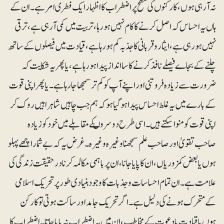
نہ آرہی ہوں، کارکنوں کی سطح پر اضطراب کا اظہار ایک فطری امر ہے۔ ان کے
ہاں یہ احساس کہ اصل کرنے کا کام نہیں ہو رہا ، تربیت میں کمی آرہی ہے ،ترقی
نہیں ہو رہی ہے، ایثار و قربانی کا جذبہ کم ہو رہا ہے ، قیادت میں فیصلوں کے ساتھ
چلنے کے بجاے فیصلے نافذ کرنے کا سا انداز پیدا ہو رہا ہے، یا پھر یہ شکایت کہ
ضرورت سے زیادہ فروتنی اور اپنے آپ کو کم تر سمجھا جارہا ہے۔ یا پھر اپنی قوت
کے بارے میں یہ غلط احساس پیدا ہو گیا ہو کہ ہم جب چاہیں شاہراہیں روک کر
اپنی قوت کو منوا سکتے ہیں ۔ اسی طرح دوسروںکے مقابلے میں خود کو زیادہ
صاحب تقویٰ اور صاحب علم سمجھنا وغیرہ وغیرہ۔ غرض یہ کہ بے شمار اچھے پہلو
ہوں یا بعض کمزوریاں ، ان کا پایا جانا، ان پر باہمی مکالمہ کرنا درحقیقت زندگی کی
علامت ہے۔ان تمام احساسات و جذ بات کا وجود بنیادی طور پر تحریک اسلامی
کے متحرک ہونے کی دلیل ہے۔ اگر تحریک جامد اور ساکت ہوتی تو کارکن
ہوں یا قیادت یا دعوت کے مخاطب ، ان میں یہ اضطراب نہ پایا جاتا۔ اضطراب کا