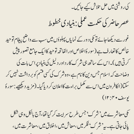
کی روشنی میں حل تلاش کیے جائیں۔
عصرحاضر کی حکمت عملی: بنیادی خطوط
غور سے دیکھا جائے تو مکی دور کے نمایاں پہلوؤں میں سب سے واضح پیغام توحید
خالص کا تعارف ہے (سورۂ ا خلاص اور الفاتحہ توحید کا ایک جامع تصور پیش
کرتی ہیں)۔ اس کے ساتھ ہی شرک کا رد اور دلیل کی بنیاد پر اس بات کی
وضاحت کہ اسلام جس دین کا نام ہے، وہ شرک کی کسی قسم کو برداشت نہیں کر
سکتا (الکافرون میں اس سے مکمل براء ت کا اعلان کر دیاگیا۔(مزید دیکھیے: سورۂ
یوسف۱۲:۴۰)
مکی معاشرے میں ’شرک‘ جس طرح سرایت کرگیا تھا، آج بالکل وہی شکل
پائی جاتی ہے ۔ یہ ’شرک‘ فکر میں ، معاش میں، اخلاق میں ، معاشرت میں ،