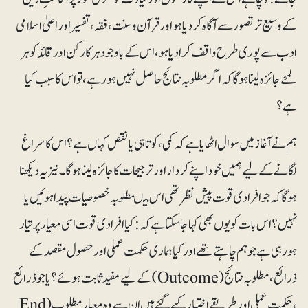
کے وسیع تر تصور سے آگاہ کر دیا ہو اور قرآن و سنت ، فقہ ، تفسیر اور اعلیٰ اسلامی
ادب سے پوری طرح واقف کرا دیا ہو، اس کے باوجود ہرکارکن اور قائد کو ہر
لمحے جائزہ لینا ہو گا کہ اگر مطلوبہ نتائج حاصل نہیں ہو رہے، تو اس کا سبب کیا
ہے ؟
ہم نے آغا ز میں سوال اٹھایا ہے کہ کمی، کوتاہی یا نقص کہاں ہے ؟ اس کا سراغ
لگانے کے لیے ہمیں خود اپنے کردار اور ترجیحات کاجائزہ لینا ہوگا۔ نیز یہ دیکھنا
ہو گاکہ جو افرادی قوت پیش نظر تھی اس میںمطلوبہ خصوصیات پیدا ہوئیں یا
نہیں؟ اس بات کو یوں بھی کہا جاسکتا ہے کہ: کیا افرادی قوت اسی معیار پر تیار
ہورہی ہے جو ہم چاہتے تھے اور کیا ہماری حکمت عملی اور حصول مقصد کے
ذرائع، مطلوبہ نتائج ( Outcome) کے لیے مفید ثابت ہوئے؟ یا جو ذرائع
، حکمت عملی اور طریقے اختیار کیے گئے ہیں ان سے وہ معیارِ مطلوب (End