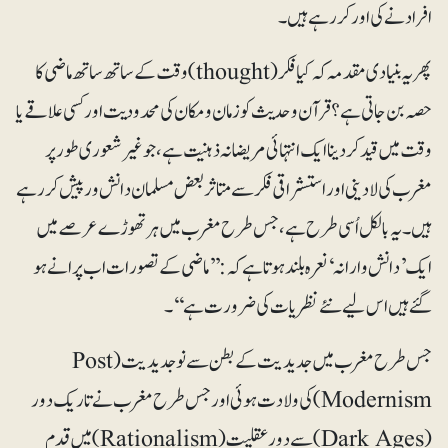
افراد نے کی اور کر رہے ہیں ۔
پھر یہ بنیادی مقدمہ کہ کیا فکر (thought) وقت کے ساتھ ساتھ ماضی کا
حصہ بن جاتی ہے ؟ قرآن وحدیث کو زمان و مکان کی محدودیت اور کسی علاقے یا
وقت میں قید کر دینا ایک انتہائی مریضانہ ذہنیت ہے، جو غیر شعوری طور پر
مغرب کی لادینی اور استشراقی فکرسے متاثر بعض مسلمان دانش ور پیش کررہے
ہیں۔یہ بالکل اُسی طرح ہے، جس طرح مغرب میں ہر تھوڑے عرصے میں
ایک ’دانش وارانہ ‘نعرہ بلند ہوتا ہے کہ: ’’ماضی کے تصورات اب پرانے ہو
گئے ہیں اس لیے نئے نظریات کی ضرورت ہے‘‘۔
جس طرح مغرب میں جدیدیت کے بطن سے نو جدیدیت (Post
Modernism) کی ولادت ہوئی اور جس طرح مغرب نے تاریک دور
(Dark Ages) سے دور عقلیت (Rationalism) میں قدم