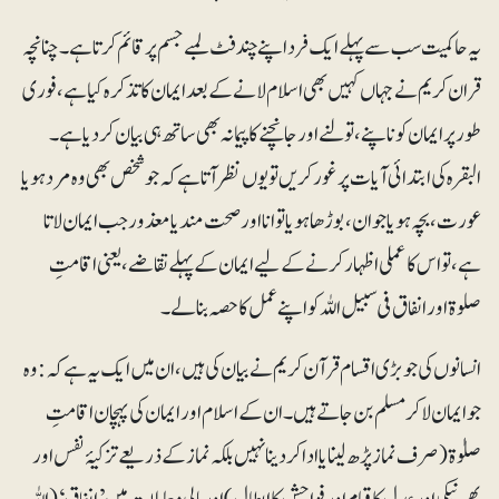
یہ حاکمیت سب سے پہلے ایک فرد اپنے چندفٹ لمبے جسم پر قائم کرتا ہے۔ چنانچہ
قران کریم نے جہاں کہیں بھی اسلام لانے کے بعد ایمان کا تذکرہ کیا ہے، فوری
طور پر ایمان کو ناپنے، تولنے اورجانچنے کا پیمانہ بھی ساتھ ہی بیان کر دیاہے۔
البقرہ کی ابتدائی آیات پر غور کریں تو یوں نظر آتا ہے کہ جو شخص بھی وہ مرد ہو یا
عورت ، بچہ ہویا جوان ، بوڑھا ہو یا توانا اور صحت مند یا معذور جب ایمان لاتا
ہے، تو اس کاعملی اظہار کرنے کے لیے ایمان کے پہلے تقاضے، یعنی اقامتِ
صلوۃ اور انفاق فی سبیل اللہ کو اپنے عمل کا حصہ بنالے۔
انسانوں کی جو بڑی اقسام قرآن کریم نے بیان کی ہیں، ان میں ایک یہ ہے کہ : وہ
جو ایمان لاکر مسلم بن جاتے ہیں۔ ان کے اسلام اور ایمان کی پہچان اقامتِ
صلوٰۃ (صرف نماز پڑھ لینا یا ادا کردینا نہیں بلکہ نماز کے ذریعے تزکیۂ نفس اور