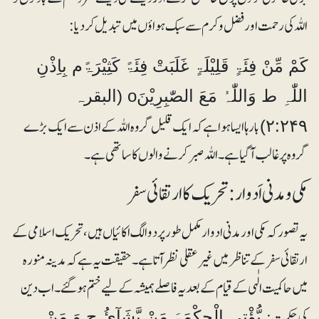
اللہ کی رحمت اور فضل و کرم سے سبک ہواؤں میں تبدیل کر دیا :
کَمْ مِّنْ فِئَۃٍ قَلِیْلَۃٍ غَلَبَتْ فِئَۃً کَثِیْرَۃًم بِاِذْنِ
اللّٰہِ ط وَاللّٰہُ مَعَ الصّٰبِرِیْنَo (البقرہ
بارہا ایسا ہوا ہے کہ ایک قلیل گروہ اللہ کے اذن سے ایک بڑے
۲:۲۴۹)
گروہ پر غالب آگیا ہے ۔ اللہ صبر کرنے والوں کا ساتھی ہے۔
مکی و مدنی اَدوار: تحریک کا ارتقائی سفر
یہ تصور کہ مکی اور مدنی ادوار مکمل طو ر پردو الگ اکائیاں ہیں ، تحریک اسلامی کے
ارتقائی سفر کے تناظر میں غیر عقلی نظر آتا ہے ۔ حقیقت یہ ہے کہ مدینہ منورہ
میں حاکمیت الٰہی کے قیام کے بعد یہ فاصلے ہمیشہ کے لیے ختم ہوگئے۔اب دین
کی حکمت:
یُّؤْتِی الْحِکْمَۃَ مَنْ یَّشَآئُ ج وَ مَنْ