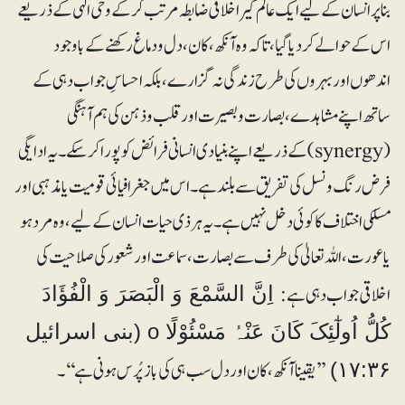
بنا پر انسان کے لیے ایک عالم گیر اخلاقی ضابطہ مرتب کر کے وحی الٰہی کے ذریعے
اس کے حوالے کر دیا گیا، تاکہ وہ آنکھ ، کان ، دل و دماغ رکھنے کے باوجود
اندھوں اور بہروں کی طرح زندگی نہ گزارے، بلکہ احساسِ جواب دہی کے
ساتھ اپنے مشاہدے ، بصارت و بصیر ت اور قلب و ذہن کی ہم آہنگی
(synergy) کے ذریعے اپنے بنیادی انسانی فرائض کو پورا کر سکے ۔یہ ادایگی
فرض رنگ و نسل کی تفریق سے بلند ہے۔ اس میں جغرافیائی قومیت یا مذہبی اور
مسلکی اختلاف کا کوئی دخل نہیں ہے ۔یہ ہر ذی حیات انسان کے لیے، وہ مرد ہو
یا عورت، اللہ تعالیٰ کی طرف سے بصارت، سماعت اور شعور کی صلاحیت کی
اخلاقی جواب دہی ہے:
اِنَّ السَّمْعَ وَ الْبَصَرَ وَ الْفُؤَادَ
کُلُّ اُولٰٓئِکَ کَانَ عَنْہُ مَسْئُوْلًا o (بنی اسرائیل
’’یقینا آنکھ، کان اور دل سب ہی کی بازپُرس ہونی ہے‘‘۔
۱۷:۳۶)