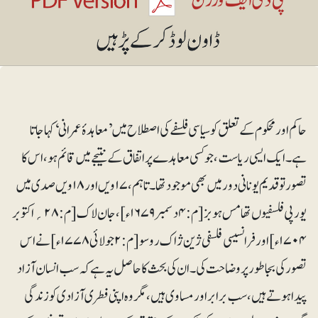
حاکم اور محکوم کے تعلق کو سیاسی فلسفے کی اصطلاح میں ’معاہدۂ عمرانی‘ کہا جاتا
ہے۔ ایک ایسی ریاست، جو کسی معاہدے پر اتفاق کے نتیجے میں قائم ہو ، اس کا
تصور تو قدیم یونانی دور میں بھی موجود تھا۔ تاہم، ۱۷ویں اور ۱۸ویں صدی میں
یورپی فلسفیوں تھامس ہوبز [م:۴دسمبر ۱۶۷۹ء] ، جان لاک[م:۲۸؍اکتوبر
۱۷۰۴ء] اور فرانسیسی فلسفی ژین ژاک روسو [م:۲جولائی ۱۷۷۸ء] نے اس
تصور کی بجاطور پر وضاحت کی۔ان کی بحث کا حاصل یہ ہے کہ سب انسان آزاد
پیدا ہوتے ہیں، سب برابر اور مساوی ہیں، مگر وہ اپنی فطری آزادی کو زندگی