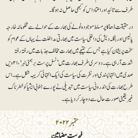
طرف سے تائید اور اعتماد اس کو کبھی حاصل نہ ہوگا۔
درحقیقت ڈھاکا پر مسلط موجودہ ٹولے کی بھارت کے حوالے سے محکومانہ خارجہ
پالیسی اور بنگلہ دیش کی داخلی سیاست میں بھارتی مداخلت نے یہاں کے عوام کو
سخت پریشان کیا ہے جس کے نتیجے میں بھارت مخالف جذبات میں رفتہ رفتہ
شدت آرہی ہے۔ دوسری طرف بھارت میں ’نسل پرست برہمنی لہر‘ ، ۲۱ویں
صدی میں انتہا پسندی اور نفرت کی سیاست کی ایک انتہائی کریہہ شکل ہے۔ اس
طرح بھارت کی اندرونی سیاست میں تبدیلی نےپورے جنوبی ایشیا کو خطرناک
غیریقینی صورت حال سے دوچار کر دیا ہے۔
ستمبر ۲۰۲۲
فہرست مضامین