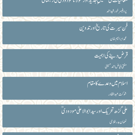
معاشیات کی تشکیلِ جدید اور مولانا مودودی کی رہنمائی
پروفیسر خورشید احمد
فن سیرت کی تاریخ اور تدوین
محمد ابراہیم خان
قرض دینے کی اہمیت
مفتی فیاض احمد حسینی
اسلام میں وعدے کا مقام
شوکت عبدالقادر
علی گڑھ تحریک اور سید ابوالاعلیٰ مودودی ؒ
نعمان بدر فلاحی