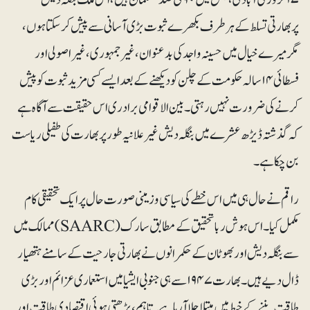
پربھارتی تسلط کے ہر طرف بکھرے ثبوت بڑی آسانی سے پیش کر سکتا ہوں،
مگر میرے خیال میں حسینہ واجد کی بدعنوان، غیرجمہوری، غیراصولی اور
فسطائی ۱۴ سالہ حکومت کے چلن کو دیکھنے کے بعد ایسے کسی مزید ثبوت کو پیش
کرنے کی ضرورت نہیں رہتی۔ بین الاقوامی برادری اس حقیقت سے آگاہ ہے
کہ گذشتہ ڈیڑھ عشرے میں بنگلہ دیش غیرعلانیہ طور پر بھارت کی طفیلی ریاست
بن چکا ہے۔
راقم نے حال ہی میں اس خطے کی سیاسی و زمینی صورت حال پر ایک تحقیقی کام
مکمل کیا۔ اس ہوش ربا تحقیق کے مطابق سارک ( SAARC) ممالک میں
سے بنگلہ دیش اور بھوٹان کے حکمرانوں نے بھارتی جارحیت کے سامنے ہتھیار
ڈال دیے ہیں۔ بھارت ۱۹۴۷ سے ہی جنوبی ایشیا میں استعماری عزائم اور بڑی
طاقت بننے کے خبط میں مبتلا چلا آرہا ہے۔ تاہم، بڑھتی ہوئی اقتصادی طاقت اور