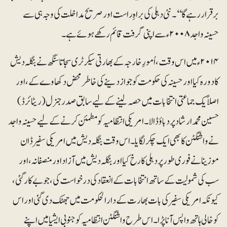
برقرار رہے گا‘‘۔ نئی دہلی کی براہِ راست اور صریح مداخلت کی وجہ ہی سے
حسینہ واجد ۲۰۰۸ء سے اپنی گرفت قائم رکھے ہوئے ہے۔
۲۰۱۴ء میں اس وقت، اُمورِ خارجہ کے بھارتی سیکرٹری سجاتا سنگھ نے بنگلہ دیش
کا دورہ کیا اور حسینہ کی حکومت کو جواز دینے کی خاطر محض دکھاوے کے، اور
اصلاً یک جماعتی انتخابات میں حصہ لینے کے لیے سابق صدر جنرل (ریٹائرڈ)
حسین محمد ارشاد پر دباؤ ڈالا۔ امریکی انتظامیہ کو مطمئن کرنے کے لیے حسینہ واجد
نے واشنگٹن کا بھی ایک چکر لگایا۔ اس وقت بنگلہ دیش میں امریکی سفیر ڈان
موزینا نے فوری طور پر دہلی کا رخ کیا اور بنگلہ دیش میں آزاد اور منصفانہ ، اور
سب کی شمولیت کے ساتھ انتخابات کے انعقاد کی درخواست کی، جو بے کار گئی،
کیونکہ امریکی سفیر کی بات بھارت کے دارالحکومت میں جھٹک دی گئی اور اس
کو خالی ہاتھ واپس آنا پڑا۔ اس طرح واشنگٹن انتظامیہ کو جنوبی ایشیا میں اپنے