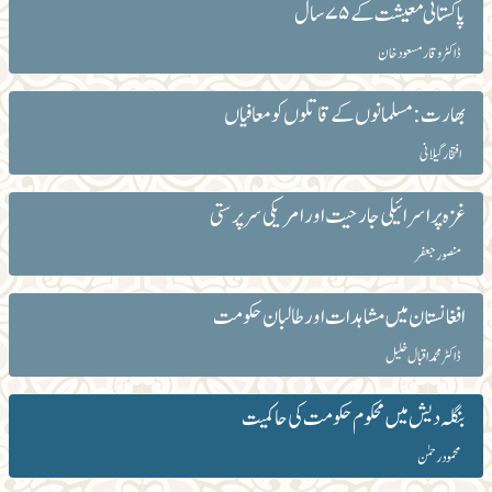
پاکستانی معیشت کے ۷۵سال
ڈاکٹر وقار مسعود خان
بھارت: مسلمانوں کے قاتلوں کو معافیاں
افتخار گیلانی
غزہ پر اسرائیلی جارحیت اور امریکی سرپرستی
منصور جعفر‎
افغانستان میں مشاہدات اور طالبان حکومت
ڈاکٹر محمد اقبال خلیل
بنگلہ دیش میں محکوم حکومت کی حاکمیت
محمود رحمٰن