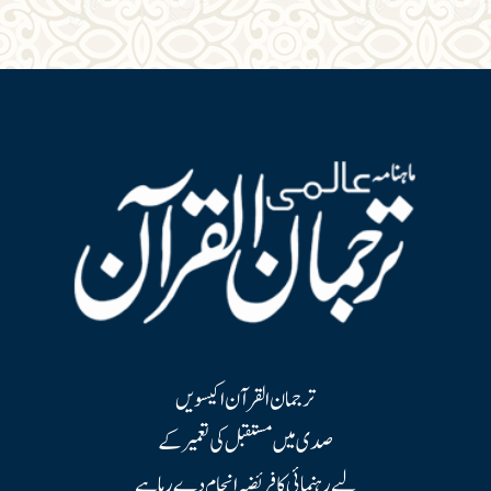
ترجمان القرآن اکیسویں
صدی میں مستقبل کی تعمیر کے
لیے رہنمائی کا فریضہ انجام دے رہا ہے