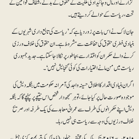
گزارنے اور مال و جائیداد کی ملکیت کے حقوق کے بدلے، شفاف قوانین کے
تحت، ریاست کے حوالے کر دیتے ہیں۔
جان لاک نے اس بات پر زور دیاہے کہ ’ریاست کی تابع داری شہریوں کے
بنیادی فطری حقوق کی حفاظت سے مشروط ہے۔ ان حقوق کی خلاف ورزی
کرنے والے حکمران کو اقتدار سے بجاطور پر نکالا جا سکتا ہے۔ جدید جمہوری
ریاست میں من مانے اختیارات کی کوئی گنجایش نہیں‘۔
اگر ان بنیادی اقدار کا اطلاق حسینہ واجد کی آمرانہ حکومت میں بنگلہ دیش کی
موجودہ صورت حال پر کیا جائے، تو ہر سمجھ دار شخص اس نتیجے پر پہنچے گا کہ بنگلہ
دیش اپنے حکمرانوں کی طرف سے عمرانی معاہدے کی یک طرفہ اور صریح
خلاف ورزیوں کی وجہ سے ریاست ہی نہیں رہا۔
۲۰۱۰ء سے ۲۰۱۶ء تک ملک کی مختلف جیلوں (ڈھاکہ کی قدیم مرکزی جیل،