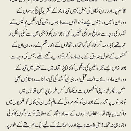
قاسم پور اور راج شاہی کی جیل) میں قید و بند کے تقریباً پانچ برسوں کے
دوران، مَیں درجنوں ایسے نوجوانوں سے ملا ہوں، جن کی ٹانگیں پولیس کے
تشدد کی وجہ سے ضائع ہو چکی تھیں۔ کئی نوجوانوںکو (جن میں سے کئی بالکل نو
عمر تھے) بلاوجہ گرفتار کیا گیا تھا اور تھانوں کے اندر ظلم کے دوران ان کے
گھٹنوں کے خول بندوق کے بٹ مارمار کر توڑ دیے گئے تھے، جس کی وجہ سے
بعدازاں ایسے مجروحین کی ٹانگوں کو کاٹنا پڑا تھا۔ میں نے جیل میں قید کے
دوران، ماورائے عدالت قتل اور جبری گمشدگی کی ہولناک داستانیں بھی
سنیں۔ پھر خود اپنی آنکھوں سے دیکھا کہ کس طرح پولیس تھانوں میں
نوجوانوں پر تشدد کے بعد ان کو نیم مردنی کے عالم میں ان کی کال کوٹھڑیوں میں
واپس لایا جاتا تھا۔ متعلقہ اداروں کے اعداد و شمار کے مطابق تو ان لوگوں کاکوئی
وجود ہی نہ تھا ۔ ذہنی اذیت دینے اور دھمکانے کے لیے ایک طریقے کے طور پر