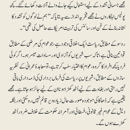
مجھے جسمانی تشدد کے لیے استعمال کیے جانے والے آلات دکھائے گئے۔کچھ
پولیس اہلکاروں نے مجھے فخریہ انداز سے یہ بتایا کہ ’’ہم نے لوگوں کو تشدد کا
نشانہ بنانے کے فن اور سائنس کی تربیت امریکا سے حاصل کی تھی‘‘۔
روسوکے مطابق ریاست ایک اخلاقی وجود ہے، جو عوام کی مرضی کے مطابق
قوانین بناتی ہے، تاکہ سب شہریوں کو آزادی اور مساوات میسر ہو۔ اگر کوئی
فرد یا کچھ افراد کا گروہ، عوام کا اختیار سلب کرتا ہے، تو معاہدۂ عمرانی کے نظریہ
سازوں کے مطابق، شہریوں پر ریاست کی فرماں برداری کی ذمہ داری باقی
نہیں رہتی اور بغاوت کے لیے اُٹھ کھڑا ہونا ان کےلیے جائز ہو جاتا ہے۔ مجھے
یقین ہے کہ ڈھاکا کی موجودہ صورت حال زیادہ دیر قائم نہیں رہ سکتی اور بنگلہ
دیش کے عوام غیرقانونی، فسطائی اور آمرانہ حکومت کے خلاف ضرور اُٹھ
کھڑے ہوں گے۔