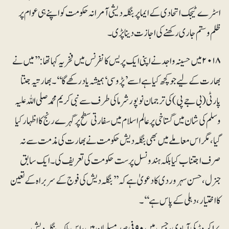
اسٹرے ٹیجک اتحادی کے ایما پربنگلہ دیشی آمرانہ حکومت کو اپنے ہی عوام پر
ظلم و ستم جاری رکھنے کی اجازت دینا پڑی۔
۲۰۱۸ میں حسینہ واجد نےاپنی ایک پریس کانفرنس میں فخریہ کہا تھا: ’’میں نے
بھارت کے لیے جو کچھ کیا ہے اسے ’پڑوسی‘ ہمیشہ یاد رکھے گا‘‘۔بھارتیہ جنتا
پارٹی(بی جے پی) کی ترجمان نوپورشرما کی طرف سے نبی کریم محمد صلی اللہ علیہ
وسلم کی شان میں گستاخی پرعالم اسلام میں سفارتی سطح پر گہرے رنج کا اظہار کیا
گیا، مگر اس معاملے میں بھی بنگلہ دیش حکومت نے بھارت کی مذمت سے نہ
صرف اجتناب کیا بلکہ ہندو نسل پرست حکومت کی تعریف کی۔ ایک سابق
جنرل، حسن سہروردی کا دعویٰ ہے کہ ’’بنگلہ دیش کی فوج کے سربراہ کے تعین
کا اختیار، دہلی کےپاس ہے‘‘۔
۱۷ کروڑ کی آبادی، جس میں ۹۰ فی صد مسلمان ہیں، اس ملک بنگلہ دیش