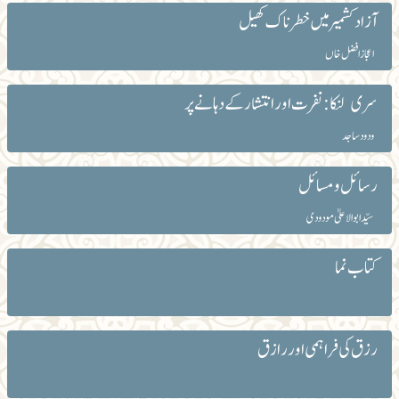
آزاد کشمیر میں خطرناک کھیل
اعجاز افضل خاں
سری لنکا: نفرت اور انتشار کے دہانے پر
ودود ساجد
رسائل و مسائل
سیّد ابوالاعلیٰ مودودی
کتاب نما
رزق کی فراہمی اور رازق