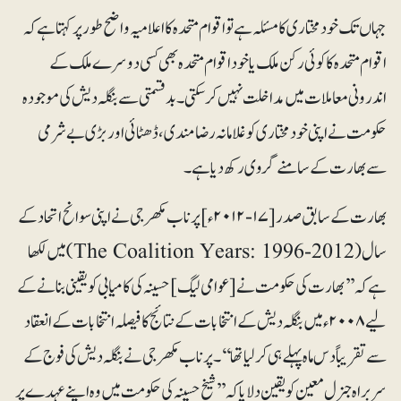
جہاں تک خود مختاری کا مسئلہ ہے تو اقوام متحدہ کا اعلامیہ واضح طور پر کہتا ہے کہ
اقوام متحدہ کا کوئی رکن ملک یا خود اقوام متحدہ بھی کسی دوسرے ملک کے
اندرونی معاملات میں مداخلت نہیں کرسکتی۔ بد قسمتی سے بنگلہ دیش کی موجودہ
حکومت نے اپنی خود مختاری کو غلامانہ رضامندی، ڈھٹائی اور بڑی بے شرمی
سےبھارت کے سامنے گروی رکھ دیا ہے۔
بھارت کے سابق صدر [۱۷-۲۰۱۲ء] پرناب مکھر جی نے اپنی سوانح اتحاد کے
سال ( The Coalition Years: 1996-2012) میں لکھا
ہے کہ ’’بھارت کی حکومت نے [عوامی لیگ] حسینہ کی کامیابی کو یقینی بنانے کے
لیے ۲۰۰۸ء میں بنگلہ دیش کےانتخابات کے نتائج کا فیصلہ انتخابات کے انعقاد
سے تقریباً دس ماہ پہلے ہی کر لیا تھا‘‘۔ پرناب مکھر جی نے بنگلہ دیش کی فوج کے
سربراہ جنرل معین کو یقین دلایا کہ ’’شیخ حسینہ کی حکومت میں وہ اپنے عہدے پر