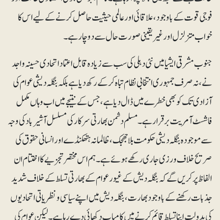
فوجی قوت کے باوجود،علاقائی او ر عالمی حیثیت حاصل کرنے کے لیے اس کا
خواب متزلزل اور غیر یقینی صورت حال سے دوچار ہے۔
جنوب مشرقی ایشیا میں نئی دہلی کی سب سے زیادہ قابل اعتماد اتحادی حسینہ واجد
نے، نہ صرف جمہوری انتخابی نظام تباہ کر کے رکھ دیا ہے بلکہ بنگلہ دیشی عوام کی
آزادی تک کو بھی خطرے میں ڈال دیا ہے، جس کے نتیجے میں اب وہاں مکمل
فاشسٹ آمریت برقرارہے۔ مسلم دشمن بھارتی سرکار کی مسلسل آشیرباد کی وجہ
سے موجودہ بنگلہ دیشی حکومت بلاجھجک، ظالمانہ ہتھکنڈے اور انسانی حقوق کی
صریح خلاف ورزی جاری رکھے ہوئے ہے۔ ہم اس مختصر تجزیے کا اختتام ان
الفاظ پر کریں گے کہ بنگلہ دیش کے غیور عوام کے بھارتی تسلط کے خلاف شدید
جذبات رکھنے کے باوجود بھارت، بنگلہ دیش میں اپنے سیاسی و نظریاتی اتحادیوں
کی بدولت اپنا تسلط قائم کرنے میں کامیاب دکھائی دے رہا ہے۔ لیکن عوام کی