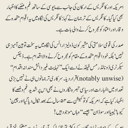
امریکہ اور کانگریس کے ارکان کی جانب سے مایوسی کے ساتھ غم و غصّے کااظہار
بھی کیا گیا۔ کانگریس کے ترجمان نے کہا: کانگریس کی نگاہ میں یہ اقوام متحدہ کے
وقار اور اعتماد کو مجروح کرنے والی بات ہے۔
صدر کی قومی سلامتی کی مشیر کون ڈولیزا رائس کی نگاہ میں یہ سخت توہین آمیزہی
نہیں ‘بلکہ خود اقوام متحدہ کے مقام کو مجروح کرنے والا اقدام ہے۔ ڈیفنس
سیکرٹری ڈونالڈ رمس فیلڈ نے اسے ایک ’’نہایت غیر دانش مندانہ اقدام‘‘
(notably unwise)قرار دیا۔سرکاری ترجمانوں ہی نے نہیں بڑی
تعداد میں اخبارات اور سیاسی تبصرہ نگاروں نے بھی اس پر شدید غم و غصے کا
اظہار کیا ہے کہ امریکہ کو تو کمیشن سے ۵۴ سال کے بعد نکال دیا گیا اور چین‘
کیوبا‘ لیبیا اور سوڈان ’’جیسے‘‘وہاں موجود ہیں!
امریکہ کے ایوان نمایندگان کے اکثریتی قائد ڈک آرمی نے اسے مضحکہ خیز قرار