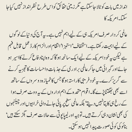
انداز میں بات کو ٹالا جا سکتا ہے مگر زمینی حقائق کو اس طرح نظرانداز نہیں کیا جا
سکتا۔ امریکہ کا
عالمی کردار صرف امریکہ ہی کے لیے اہم نہیں ہے۔ یہ آج کی دنیا کے لوگوں
کے لیے اہمیت رکھتا ہے۔ استخفاف‘ استہزا‘ انتقام اور الزام کا ردّعمل قابل فہم
ہے لیکن یہ خود امریکہ کے لیے ایک سانحہ ہوگا کہ وہ اپنا دفاع کرنے کا اسیر ہو
جائے اور گہرائی میں جا کر عالمی برادری کے جذبات و احساسات کا تجزیہ کرنے
سے گریز کرے۔ یہ خود فریبی کا راستہ ہوگا جس کا خمیازہ دوسروں کے ساتھ
اسے بھی بھگتنا پڑے گا۔ اقوام متحدہ کے اہم اداروں کے یہ ووٹ صرف ہوا
کے رخ ہی کا پتا نہیں دیتے ‘بلکہ عالمی سطح پر پائی جانے والی خرابیوں اور چیلنجوں
کی بھی نشان دہی کرتے ہیں۔ توجیہ اور لیپاپوتی سے حالات صرف بگڑ سکتے ہیں‘
بنائو کی کوئی صورت پیدا نہیں ہو سکتی۔