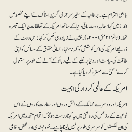
باہمی احترام ہے۔برطانیہ کے سفیر سر جرمی گرین اسٹاک نے اپنے مخصوص
انداز میں کہا: حالیہ ووٹ باقی دنیا کے ساتھ امریکہ کے تعلقات پر ایک تبصرہ
تھا۔ (ٹائم‘ ۲۱ مئی ۲۰۰۱ء) ۔ چین نے زیادہ ہی کھل کر کہا : اس ووٹ کے
ذریعے امریکہ کی اس کوشش کو کہ نام نہاد انسانی حقوق کے مسائل کو اپنی
طاقت کی سیاست اور دنیا پر غلبے کے لیے دبائو کے آلے کے طور پر استعمال
کرے‘ سختی سے مسترد کر دیا گیا ہے۔
امریکہ کے عالمی کردار کی اہمیت
امریکہ اوردوسرے ممالک کے دانش وروں اور سفارت کاروں کے اس
نوعیت کے ردّعمل کی روشنی میں یہ کہنا درست ہوگا کہ اقوام متحدہ میں امریکہ
کی ان شکستوں کو سرسری طور پر نہیں لینا چاہیے۔ خود پسندی اور محض دفاعی