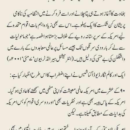
بغاوت کا آغاز ہوتے ہی پتا چلانے اور اسے فرو کرنے میں انتظامیہ کی ناکامی
پریشان کن شکست کا ایک پہلو ہے۔ اس سے بھی زیادہ اہم بات اقوام متحدہ کے
لیے امریکہ کے سرپرستانہ رویے کے خلاف بڑھتا ہوا غصہ ہے‘ جوماحولیات
سے لے کر بارودی سرنگوں تک جیسے مسائل پر عالمی معاہدوں کے بارے میں
واشنگٹن کی بے حسّی کی دلیل ہیں۔ ( انٹرنیشنل ہیرالڈ ٹربیون‘ ۷مئی‘ ۲۰۰۱ء)
ایک اور کالم نگار ڈیوڈ اگناشیس نے اپنے اضطراب کا اس طرح اظہار کیاہے:
۹۰ کے عشرے میں امریکہ عالمی معیشت کو اپنی مٹھی میں سمجھنے کا عادی ہو گیا۔
امریکہ کے پا س پیسہ بھی ہے اور نظریات بھی‘ اور دوسری اقوام کوبس امریکہ
کی ہدایات کے مطابق کھیلنا ہے۔ لیکن
امریکی بالادستی کے یہ آسان دن اب ختم ہو رہے ہیں۔ خارجہ پالیسی میں بھی یہ