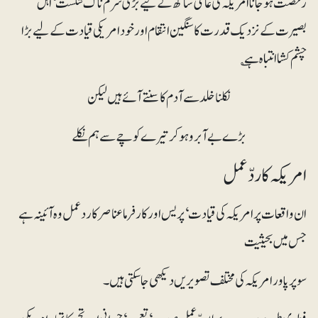
رخصت ہو جانا امریکہ کی عالمی ساکھ کے لیے بڑی شرم ناک شکست‘ اہل
بصیرت کے نزدیک قدرت کا سنگین انتقام اور خود امریکی قیادت کے لیے بڑا
چشم کشا انتباہ ہے ؎
نکلنا خلد سے آدم کا سنتے آئے ہیں لیکن
بڑے بے آبرو ہو کر تیرے کوچے سے ہم نکلے
امریکہ کا ردّعمل
ان واقعات پر امریکہ کی قیادت‘ پریس اور کارفرما عناصر کا ردعمل وہ آئینہ ہے
جس میں بحیثیت
سوپر پاور امریکہ کی مختلف تصویریں دیکھی جا سکتی ہیں۔