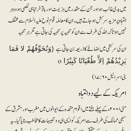
میں بدی غالب ہو اور جن کے مقدر میں ہزیمت اور بالآخر تباہی لکھی ہو وہ ہر
انتباہ پرمزیدسرکش ہو جاتے ہیں۔ان کا معاملہ قوم نوح علیہ السلام سے مختلف
نہیں ہوتا کہ اللہ کی طرف سے ان کو تنبیہ پر تنبیہ کی جاتی ہے مگر ہر تنبیہ
ان کی سرکشی میں اضافے کا ذریعہ بن جاتی ہے
(وَنُخَوِّفُھُمْ لا فَمَا
o
یَزِیْدُھُمْ اِلاَّ طُغْیَانًا کَبِیْرًا
بنی اسرائیل ۱۷:۶۰)
امریکہ کے لیے دو انتباہ
مئی ۲۰۰۱ء کے پہلے ہفتے میں اقوام متحدہ کے ایوانوں میں مغرب اور مشرق کے
سبھی ممالک کی طرف سے امریکہ کو ایسی ہی دو تنبیہات کا مخاطب بنایا گیا۔ یہ