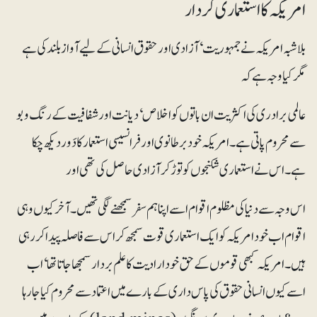
امریکہ کا استعماری کردار
بلاشبہ امریکہ نے جمہوریت‘ آزاد ی اور حقوق انسانی کے لیے آواز بلند کی ہے
مگر کیا وجہ ہے کہ
عالمی برادری کی اکثریت ان باتوں کو اخلاص‘ دیانت اور شفافیت کے رنگ و بو
سے محروم پاتی ہے۔ امریکہ خود برطانوی اور فرانسیسی استعمار کا دَور دیکھ چکا
ہے۔اس نے استعماری شکنجوں کو توڑ کر آزادی حاصل کی تھی اور
اس وجہ سے دنیا کی مظلوم اقوام اسے اپنا ہم سفر سمجھنے لگی تھیں۔ آخر کیوں وہی
اقوام اب خود امریکہ کو ایک استعماری قوت سمجھ کر اس سے فاصلہ پیدا کر رہی
ہیں۔ امریکہ کبھی قوموں کے حق خود ارادیت کا علم بردار سمجھا جاتا تھا‘ اب
اسے کیوں انسانی حقوق کی پاس داری کے بارے میں اعتماد سے محروم کیا جا رہا