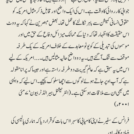
جوابی کارروائی کا وقت ہے۔ اس کی ایک واضح اور قابل ذکر مثال امریکہ کو
حقوق انسانی کمیشن سے باہر نکالنے کا عمل تھا۔ بعض مبصرین نے کہا کہ یہ ووٹ
اس حقیقت کا اظہار تھا کہ دنیا کے ممالک میزائل دفاع کے حق میں اور
موسموں کی تبدیلی کے کویوٹو معاہدے کے خلاف امریکہ کے یک طرفہ
موقف سے تنگ آگئے ہیں۔ یہ دو واضح حالیہ مثالیں ہیں۔ ... امریکہ کے لیے
اس میں یہ سبق ہے کہ عالم گیریت دو طرفہ راستہ ہے اور جیسا کہ پرانا مقولہ
ہے کہ آپ اوپر جاتے ہوئے لوگوں سے اچھا سلوک کیجیے۔ اس لیے کہ واپسی
میں بھی ان سے ملاقات ہو سکتی ہے۔ (انٹرنیشنل ہیرالڈ ٹربیون‘ ۷مئی
۲۰۰۱ء)
فرانس کے سفیر نے اپنی کامیابی کا سہرا اس بات کو قرار دیا کہ ہماری پالیسی کی
بنیاد مکالمہ اور