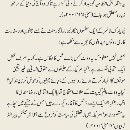
یہ واقعہ بش انتظامیہ کو بیدار کرنے والی آواز ہے تاکہ وہ آج کی دنیا کے ساتھ
زیادہ متعلق ہو جائے (مئی ۵‘ ۶‘ ۲۰۰۱ء)۔
نیویارک ٹائمز کے ایک مضمون نگار لیونارڈ گارمنٹ نے جسے قانون اور سفارت
کاری دونوں میدانوں کا تجربہ ہے‘ لکھاہے:
ہمیں نہیں معلوم کہ یہ ووٹ کس بڑے عمل کا عکاس ہے۔ کیا یہ صرف محض
ایک انتخابی شکست ہے؟ کیا امریکہ کے حلیفوں نے حقوق انسانی پر غیر یقینی
موقف کا اظہار کرتے ہوئے روسیوں کے بجائے چینیوں کو خوش کرنا پسند کیا؟
کیا یہ ووٹ عالم گیریت کے خلاف احتجاج تھا یا ایک اجتماعی نارضامندی کا
اظہار؟ کیا ہم ایک ایسے ردّعمل کا آغاز دیکھ رہے ہیں‘ جس کے نتیجے میں‘ چاہے
یہ مقصود نہ ہو‘ امریکہ میں لاتعلقی کی سیاست کو فروغ ملے؟ ( انٹرنیشنل ہیرالڈ
ٹربیون‘۱۶ مئی‘ ۲۰۰۱ء)