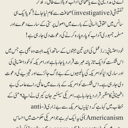
اے کی مدد لینی پڑے یا صحافتی آداب کو بالاے طاق رکھ کر
تفتیشی(investigative) صحافت سے کام لیا جائے! گویا ایک ہی
سانس میں حقوق انسانی کے بارے میں اصول پرستی کے سارے دعوے اور
مسلمہ جمہوری آداب کو پارہ پارہ کرنے کی دعوت دی جا رہی ہے!
خود احتسابی: ردّعمل کی ان تین جہتوں کے ساتھ ایک جہت وہ بھی ہے جس میں
اس شکست کو ایک تازیانہ عبرت قرار دیا جا رہا ہے اور امریکہ کو خود احتسابی کی
اور ساری دنیا کو امریکہ کی پالیسیوں کے بے لاگ جائزے اور تجزیے کی دعوت
دی جا رہی ہے۔ اس شکست کو امریکہ کے بارے میں عالمی راے عامہ کی بے
اطمینانی کا مظہر قرار دیا جا رہا ہے۔ امریکی سینٹیر جان کیری نے اپنے ۶ مئی کے
خطاب میں کہا ہے کہ دنیا میںامریکہ سے بے زاری (anti-
Americanism)کی یہ ایک لہر ہے جو امریکی حکومت میں احساسِ