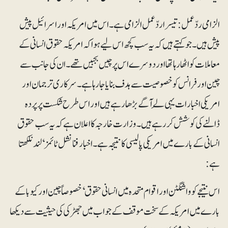
الزامی ردّعمل : تیسرا ردّعمل الزامی ہے۔ اس میں امریکہ اور اسرائیل پیش
پیش ہیں۔ جو کہتے ہیں کہ یہ سب کچھ اس لیے ہوا کہ امریکہ حقوق انسانی کے
معاملات کو اٹھا رہا تھا اور دوسرے اس پر چیں بجبیں تھے۔ ان کی جانب سے
چین اور فرانس کو خصوصیت سے ہدف بنایا جا رہا ہے۔ سرکاری ترجمان اور
امریکی اخبارات یہی لَے آگے بڑھا رہے ہیں اور اس طرح شکست پر پردہ
ڈالنے کی کوشش کر رہے ہیں۔ وزارت خارجہ کا اعلان ہے کہ یہ سب حقوق
انسانی کے بارے میں امریکی پالیسی کا نتیجہ ہے۔ اخبار فنانشل ٹائمز ‘ لندنلکھتا
ہے:
اس نتیجے کو واشنگٹن اور اقوام متحدہ میں انسانی حقوق‘ خصوصاً چین اور کیوبا کے
بارے میں امریکہ کے سخت موقف کے جواب میں جھڑکی کی حیثیت سے دیکھا