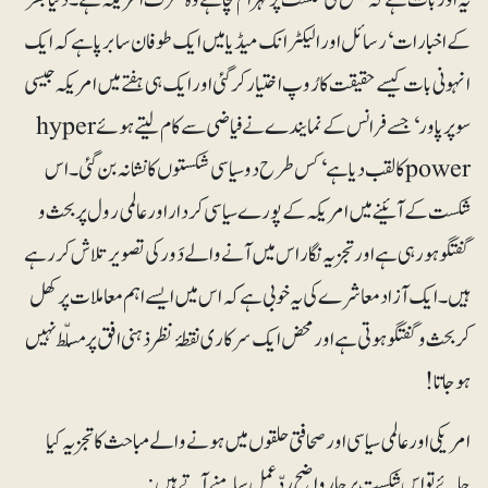
کے اخبارات‘ رسائل اور الیکٹرانک میڈیا میں ایک طوفان سا برپا ہے کہ ایک
انہونی بات کیسے حقیقت کا رُوپ اختیار کر گئی اور ایک ہی ہفتے میں امریکہ جیسی
سوپر پاور‘ جسے فرانس کے نمایندے نے فیاضی سے کام لیتے ہوئے hyper
powerکا لقب دیا ہے‘ کس طرح دو سیاسی شکستوں کا نشانہ بن گئی۔ اس
شکست کے آئینے میں امریکہ کے پورے سیاسی کردار اور عالمی رول پربحث و
گفتگوہو رہی ہے اورتجزیہ نگار اس میں آنے والے دَور کی تصویر تلاش کر رہے
ہیں۔ ایک آزاد معاشرے کی یہ خوبی ہے کہ اس میں ایسے اہم معاملات پر کھل
کر بحث و گفتگو ہوتی ہے اور محض ایک سرکاری نقطۂ نظر ذہنی افق پر مسلّط نہیں
ہو جاتا!
امریکی اور عالمی سیاسی اور صحافتی حلقوں میں ہونے والے مباحث کا تجزیہ کیا
جائے تو اس شکست پر چار واضح ردّعمل سامنے آتے ہیں: