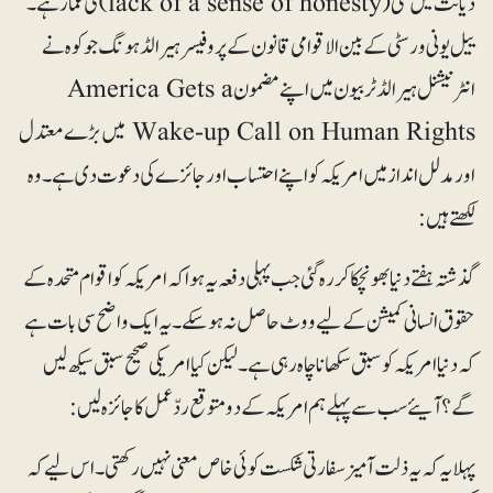
دیانت میں کمی (lack of a sense of honesty) کی غماز ہے۔
ییل یونی ورسٹی کے بین الاقوامی قانون کے پروفیسر ہیرالڈہونگ جوکوہ نے
انٹرنیشنل ہیرالڈ ٹربیون میں اپنے مضمون America Gets a
Wake-up Call on Human Rights میں بڑے معتدل
اور مدلل انداز میں امریکہ کو اپنے احتساب اور جائزے کی دعوت دی ہے۔ وہ
لکھتے ہیں:
گذشتہ ہفتے دنیا بھونچکا کر رہ گئی جب پہلی دفعہ یہ ہوا کہ امریکہ کو اقوام متحدہ کے
حقوق انسانی کمیشن کے لیے ووٹ حاصل نہ ہو سکے۔ یہ ایک واضح سی بات ہے
کہ دنیا امریکہ کو سبق سکھانا چاہ رہی ہے۔ لیکن کیا امریکی صحیح سبق سیکھ لیں
گے؟ آیئے سب سے پہلے ہم امریکہ کے دو متوقع ردّعمل کا جائزہ لیں:
پہلا یہ کہ یہ ذلت آمیز سفارتی شکست کوئی خاص معنی نہیں رکھتی۔ اس لیے کہ