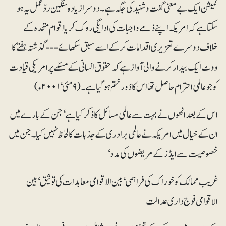
کمیشن ایک بے معنی گفت و شنید کی جگہ ہے۔ دوسرا زیادہ سنگین ردّعمل یہ ہو
سکتا ہے کہ امریکہ اپنے ذمے واجبات کی ادایگی روک کر یا اقوام متحدہ کے
خلاف دوسرے تعزیری اقدامات کر کے اسے سبق سکھائے--- گذشتہ ہفتے کا
ووٹ ایک بیدارکرنے والی آواز ہے کہ حقوق انسانی کے مسئلے پر امریکی قیادت
کو جو عالمی احترام حاصل تھا اس کا دَور ختم ہو گیا ہے۔ (۹ مئی‘ ۲۰۰۱ء)
اس کے بعد انھوں نے بہت سے عالمی مسائل کا ذکر کیا ہے‘ جن کے بارے میں
ان کے خیال میں امریکہ نے عالمی برادری کے جذبات کا لحاظ نہیں کیا۔ جن میں
خصوصیت سے ایڈز کے مریضوں کی مدد‘
غریب ممالک کو خوراک کی فراہمی‘ بین الاقوامی معاہدات کی توثیق‘ بین
الاقوامی فوج داری عدالت