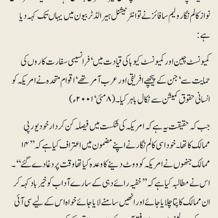
نواز کالم نگارولیم سافائز نے تو انٹرنیشنل ہیرالڈ ٹربیون میں یہاں تک کہہ دیا
ہے:
کمیونسٹ چین اور کمیونسٹ کیوبا کی قیادت میں‘ فرانسیسی سفارت کاروں کی
حمایت سے‘ جن کے پیچھے افریقی اور عرب آمر تھے‘ اقوام متحدہ نے امریکہ کو
انسانی حقوق کمیشن سے نکال باہر کیا۔ (۸ مئی‘ ۲۰۰۱ء)
جب کہ حقیقت یہ ہے کہ امریکہ کی شکست میں فیصلہ کن کردار خود یورپی
ممالک کا تھا ۔ خود اسی کالم نگار نے اپنے مضمون میں اعتراف کیا ہے کہ ’’۱۴
ممالک جنھوں نے امریکہ کو ووٹ دینے کا وعدہ کیا تھا وقت پر دغا دے گئے‘‘۔
اس نے مطالبہ کیا ہے کہ ’’خفیہ رائے دہی کے سارے آداب کو خیرباد کہہ کر
ان ممالک کا پتا چلایا جائے اور انھیں سامنے لایا جائے خواہ اس کے لیے سی آئی