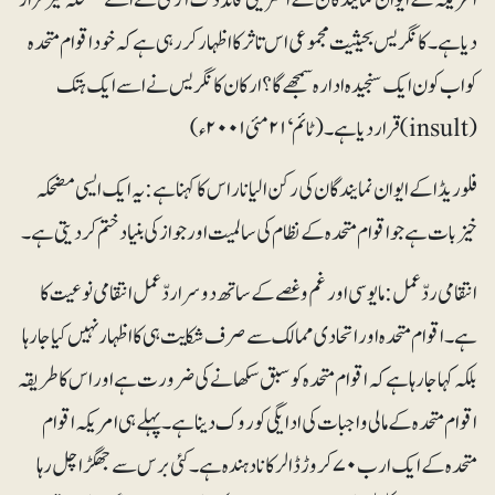
دیا ہے ۔ کانگریس بحیثیت مجموعی اس تاثر کا اظہار کر رہی ہے کہ خود اقوام متحدہ
کو اب کون ایک سنجیدہ ادارہ سمجھے گا؟ ارکان کانگریس نے اسے ایک ہتک
(insult)قرار دیا ہے۔ (ٹائم ‘ ۲۱ مئی ۲۰۰۱ء)
فلوریڈا کے ایوان نمایندگان کی رکن الیانا راس کا کہنا ہے: یہ ایک ایسی مضحکہ
خیز بات ہے جواقوام متحدہ کے نظام کی سالمیت اور جواز کی بنیاد ختم کر دیتی ہے۔
انتقامی ردّعمل: مایوسی اور غم و غصے کے ساتھ دوسرا ردّعمل انتقامی نوعیت کا
ہے۔ اقوام متحدہ اور اتحادی ممالک سے صرف شکایت ہی کا اظہار نہیں کیا جا رہا
بلکہ کہا جا رہا ہے کہ اقوام متحدہ کو سبق سکھانے کی ضرورت ہے اور اس کا طریقہ
اقوام متحدہ کے مالی واجبات کی ادایگی کو روک دینا ہے۔ پہلے ہی امریکہ اقوام
متحدہ کے ایک ارب ۷۰ کروڑ ڈالر کا نادہندہ ہے۔ کئی برس سے جھگڑا چل رہا