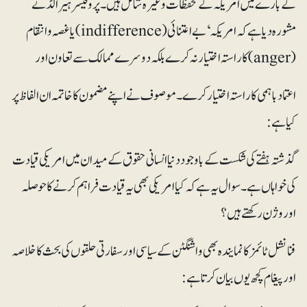
کے بارے میں امریکہ کے تحفظات وغیرہ شامل ہیں۔ پروفیسر ہیرالڈ نے
مشورہ دیا ہے کہ امریکہ ‘ بے اعتنائی (indifference) یا غصہ و انتقام
(anger)کا راستہ اختیار نہ کرے بلکہ دوسرے ممالک سے تعاون اور
اعتماد باہمی کا راستہ اختیار کرے۔ موصوف نے اپنے مضمون کا خاتمہ ان الفاظ پر
کیا ہے:
گذشتہ ہفتے کی شکست کے باوجود دنیا انسانی حقوق کے میدان میں امریکی قیادت
کی خواہاں ہے۔ سوال یہ ہے کہ کیا امریکی بھی یہ قیادت فراہم کرنے کا حوصلہ
اور وژن رکھتے ہیں؟
فنانشل ٹائمز کا نمایندہ بھی واشنگٹن کے سیاسی اور سفارتی حلقوں کی بحث کا خلاصہ
اور پیغام کچھ یوں بیان کرتا ہے: