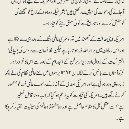
عالمی راے عامہ کے حقیقی رجحان کی مظہر ہیں اور امریکہ کے لیے ہوش میں
آجانے کی دعوت کی حیثیت رکھتی ہیں‘ بشرطیکہ وہ ہوا کے رُخ کو سمجھنے کی
کوشش کرے اور تاریخ سے کوئی سبق لینے کو تیار ہو۔
امریکہ اپنی طاقت کے گھمنڈ میں تو دوسری عالمی جنگ کے بعد ہی سے مبتلا ہے
اور اس رجحان میں برابر اضافہ ہوتا رہا ہے لیکن افغانستان سے روس کی پسپائی‘
اشتراکیت کے زوال اور دیوار برلن کے انہدام کے بعد سے اس کا غرور اور
غرّہ آسمان سے باتیں کرنے لگا۔ ان ۱۲‘ ۱۳ برسوں میں نئے عالمی نظام کی لَے کچھ
زیادہ ہی بلند ہوئی ہے اور امریکی صدی کے آغاز کے دعوے عالمی فضا کو معمور
کرنے لگے ہیں۔ امریکہ کی قیادت کو یہ زعم ہو گیا کہ اب وہ ناقابل تسخیر
ہے‘اسے عقلِ کل کا مقام حاصل ہے اور وہ ’شہنشاہ عالم‘ کی حیثیت اختیار کر چکا
ہے۔