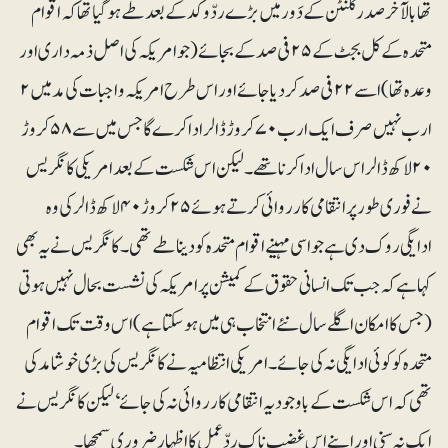
تھابالآخر صدرکلنٹن کے دَور میں بڑے ردّ و کد کے بعد طے ہو گیا تھا کہ اقوام
متحدہ کے کل بجٹ کے ۲۵ فی صد کے بجائے (جو امریکہ کی اصل ذمہ داری اور
وعدہ تھا) اسے ۲۲فی صد کر دیا جائے اور اس طرح امریکہ واجبات کی مد میں ۲
ارب نہیں صرف ایک ارب ۷۰ کروڑ ڈالر ادا کرے گا جس میں سے ۵۸ کروڑ
۲۰ لاکھ ڈالر اس سال ادا کرنا تھے ۔لیکن اس شکست کے بعد امریکی کانگریس
نے فوری طور پر انتقامی کارروائی کرتے ہوئے ۲۵ کروڑ ۴۰لاکھ ڈالرکی وہ
ادایگی روک دی ہے جو اسی مہینے اقوام متحدہ کو دینا طے تھی۔کانگریس نے یہ بھی
کہا ہے کہ جب تک انسانی حقوق کے کمیشن پر امریکہ کی نشست بحال نہیں ہوتی
(جس کا امکان اگلے سال نئے انتخاب ہی میں ہو سکتا ہے) اس وقت تک اقوام
متحدہ کو کوئی ادایگی نہ کی جائے۔ امریکی انتظامیہ نے کانگریس کی بڑی خوشامد کی
تھی کہ اس شکست کے باوجود یہ انتقامی کارروائی نہ کی جائے ‘لیکن کانگریس نے
ایک نہ سنی اور اپنے اس غضب ناک ردّعمل کا اظہار ضروری سمجھا۔