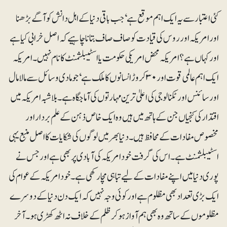
کئی اعتبار سے یہ ایک اہم موقع ہے‘ جب باقی دنیا کے اہل دانش کو آگے بڑھنا
اور امریکہ اور روس کی قیادت کو صاف صاف بتانا چاہیے کہ اصل خرابی کیا ہے
اور کہاں ہے؟ امریکہ محض امریکی حکومت یا اسٹیبلشمنٹ کا نام نہیں۔ امریکہ
ایک اہم عالمی قوت اور ۳۰ کروڑ انسانوں کا ملک ہے‘ جو مادی وسائل سے مالا مال
اور سائنس اور ٹکنالوجی کی اعلیٰ ترین مہارتوں کی آماجگاہ ہے۔ بلاشبہ امریکہ میں
اقتدار کی کنجیاں جن کے ہاتھ میں ہیں وہ ایک خاص ذہن کے علم بردار اور
مخصوص مفادات کے محافظ ہیں۔ دنیا بھر میں لوگوں کی شکایات کا اصل منبع یہی
اسٹیبلشمنٹ ہے ۔اس کی گرفت خود امریکہ کی آبادی پر بھی ہے اور جس نے
پوری دنیا میں اپنے مفادات کے لیے تباہی مچا رکھی ہے۔ خود امریکہ کے عوام کی
ایک بڑی تعداد بھی مظلوم ہے اور کوئی وجہ نہیں کہ ایک دن دنیا کے دوسرے
مظلوموں کے ساتھ وہ بھی ہم آواز ہو کر ظلم کے خلاف نہ اٹھ کھڑی ہو۔ آخر