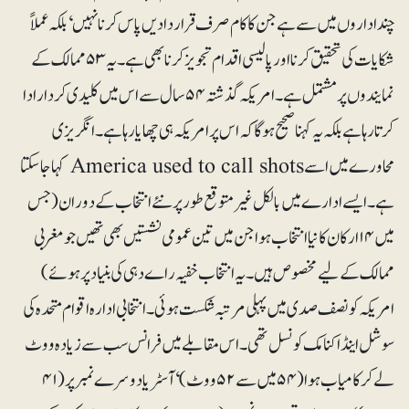
چند اداروں میں سے ہے جن کا کام صرف قراردادیں پاس کرنا نہیں‘بلکہ عملاً
شکایات کی تحقیق کرنا اور پالیسی اقدام تجویز کرنا بھی ہے۔ یہ ۵۳ ممالک کے
نمایندوں پر مشتمل ہے۔ امریکہ گذشتہ ۵۴ سال سے اس میں کلیدی کردار ادا
کرتا رہا ہے بلکہ یہ کہنا صحیح ہوگا کہ اس پر امریکہ ہی چھایا رہا ہے۔ انگریزی
محاورے میں اسے America used to call shots کہا جا سکتا
ہے۔ ایسے ادارے میں بالکل غیر متوقع طور پر نئے انتخاب کے دوران (جس
میں ۱۴ ارکان کا نیا انتخاب ہوا جن میں تین عمومی نشستیں بھی تھیں جو مغربی
ممالک کے لیے مخصوص ہیں ۔یہ انتخاب خفیہ راے دہی کی بنیاد پر ہوئے)
امریکہ کو نصف صدی میں پہلی مرتبہ شکست ہوئی۔ انتخابی ادارہ اقوام متحدہ کی
سوشل اینڈ اکنامک کونسل تھی ۔ اس مقابلے میں فرانس سب سے زیادہ ووٹ
لے کر کامیاب ہوا (۵۴ میں سے ۵۲ووٹ)‘ آسٹریا دوسرے نمبر پر (۴۱