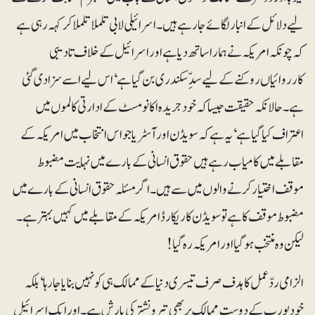
لیے دلائل کے انبار لگائے جا رہے ہیں۔ اسرائیلی لابی تلملا تلملا کر کہہ رہی ہے
کہ چونکہ امریکہ نے ہمارا ساتھ دیا ہے اور اسرائیل کے خلاف تادیبی
کارروائیاں روکنے کے لیے سدِّسکندری بن گیا ہے ‘اس لیے اسے سزا دی گئی
ہے۔ حالانکہ حقیقت جیسا کہ خود جریدہ اکانومسٹ کے ادارتی کالموں میں
اعتراف کیا گیا ہے ‘یہ ہے کہ سویڈن اور آسٹریا جو اس انتخاب میں امریکہ کے
مقابلے میں کامیاب رہے ہیں حقوق انسانی کے بارے میں نہایت مضبوط
موقف اختیار کرنے والوں میں سے ہیں۔ اگر مسئلہ حقوق انسانی کے بارے میں
مضبوط موقف کا ہے تو سویڈن کا ریکارڈ امریکہ کے مقابلے میں کہیں بہتر ہے ۔
لیکن وہ منتخب ہو گیا اور امریکہ رہ گیا!
الزامی ردّعمل کا ہدف صرف تیسری دنیا کے ممالک ہی کو نہیں بنایا جا رہا‘ بلکہ
خود یورپ کے دوست ممالک پر بھی تیرونشترکی بارش ہے۔ اور ایک اسرائیل