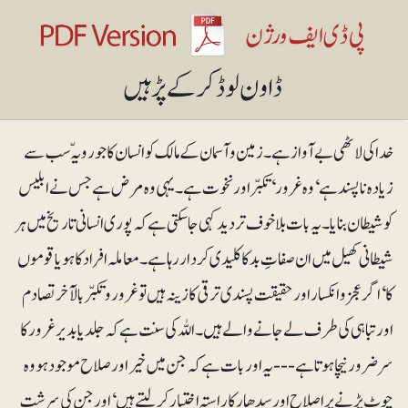
خدا کی لاٹھی بے آواز ہے۔زمین و آسمان کے مالک کو انسان کا جو رویہّ سب سے
زیادہ ناپسند ہے‘ وہ غرور‘ تکبّراور نخوت ہے۔ یہی وہ مرض ہے جس نے ابلیس
کو شیطان بنایا۔ یہ بات بلاخوف تردید کہی جا سکتی ہے کہ پوری انسانی تاریخ میں ہر
شیطانی کھیل میں ان صفاتِ بد کا کلیدی کردار رہا ہے۔ معاملہ افراد کا ہویا قوموں
کا‘ اگر عجز و انکسار اور حقیقت پسندی ترقی کا زینہ ہیں تو غرور و تکبّر بالآخر تصادم
اور تباہی کی طرف لے جانے والے ہیں۔ اللہ کی سنت ہے کہ جلد یا بدیر غرور کا
سر ضرور نیچا ہوتا ہے--- یہ اور بات ہے کہ جن میں خیراور صلاح موجود ہو وہ
چوٹ پڑنے پر اصلاح اور سدھار کا راستہ اختیار کر لیتے ہیں‘ اور جن کی سرشت