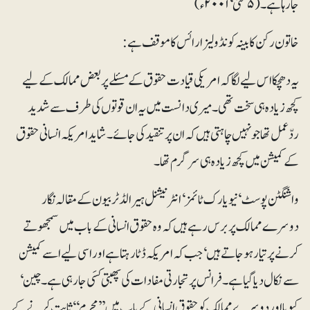
جا رہا ہے۔ (۵ مئی ‘ ۲۰۰۱ء)
خاتون رکن کابینہ کونڈولیزا رائس کا موقف ہے:
یہ دھچکا اس لیے لگا کہ امریکی قیادت حقوق کے مسئلے پر بعض ممالک کے لیے
کچھ زیادہ ہی سخت تھی۔ میری دانست میں یہ ان قوتوں کی طرف سے شدید
ردّعمل تھا جو نہیں چاہتی ہیں کہ ان پر تنقید کی جائے۔ شاید امریکہ انسانی حقوق
کے کمیشن میں کچھ زیادہ ہی سرگرم تھا۔
واشنگٹن پوسٹ‘ نیویارک ٹائمز‘ انٹرنیشنل ہیرالڈ ٹربیون کے مقالہ نگار
دوسرے ممالک پر برس رہے ہیں کہ وہ حقوق انسانی کے باب میں سمجھوتے
کرنے پر تیار ہو جاتے ہیں‘ جب کہ امریکہ ڈٹا رہتا ہے اور اسی لیے اسے کمیشن
سے نکال دیا گیا ہے۔ فرانس پر تجارتی مفادات کی پھبتی کسَی جا رہی ہے۔ چین‘
کیوبا اور دوسرے ممالک کو حقوق انسانی کے باب میں ’’مجرم‘‘ ثابت کرنے کے