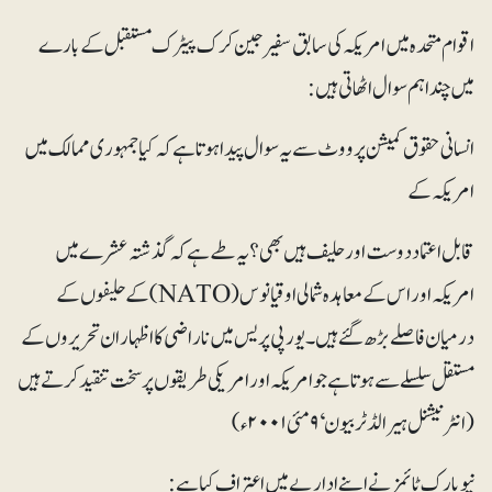
اقوام متحدہ میں امریکہ کی سابق سفیر جین کرک پیٹرک مستقبل کے بارے
میں چند اہم سوال اٹھاتی ہیں:
انسانی حقوق کمیشن پر ووٹ سے یہ سوال پیدا ہوتا ہے کہ کیا جمہوری ممالک میں
امریکہ کے
قابل اعتماد دوست اور حلیف ہیں بھی؟ یہ طے ہے کہ گذشتہ عشرے میں
امریکہ اور اس کے معاہدہ شمالی اوقیانوس (NATO)کے حلیفوں کے
درمیان فاصلے بڑھ گئے ہیں۔ یورپی پریس میں ناراضی کا اظہار ان تحریروں کے
مستقل سلسلے سے ہوتا ہے جو امریکہ اور امریکی طریقوں پر سخت تنقید کرتے ہیں
(انٹرنیشنل ہیرالڈ ٹربیون‘ ۹ مئی ۲۰۰۱ء)
نیویارک ٹائمز نے اپنے اداریے میں اعتراف کیاہے: