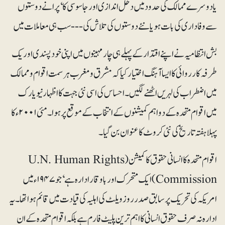
یا دوسرے ممالک کی حدود میں دخل اندازی اور جاسوسی کا‘ پرانے دوستوں
سے وفاداری کی بات ہو یا نئے دوستوں کی تلاش کی--- سب ہی معاملات میں
بش انتظامیہ نے اپنے اقتدار کے پہلے ہی چار مہینوں میں اپنی خود پسندی اور یک
طرفہ کارروائی کا ایسا آہنگ اختیار کیا کہ مشرق و مغرب ہر سمت اقوام و ممالک
میں اضطراب کی لہریں اٹھنے لگیں۔ احساس کی اسی نئی جہت کا اظہار نیویارک
میں اقوام متحدہ کے دو اہم کمیشنوں کے انتخاب کے موقع پر ہوا۔ مئی ۲۰۰۱ء کا
پہلا ہفتہ تاریخ کی نئی کروٹ کا عنوان بن گیا۔
اقوام متحدہ کا انسانی حقوق کا کمیشن (U.N. Human Rights
Commission)ایک متحرک اور باوقارادارہ ہے‘ جو ۱۹۴۷ء میں
امریکہ کی تحریک پر سابق صدر روز ویلٹ کی اہلیہ کی قیادت میں قائم ہوا تھا۔ یہ
ادارہ نہ صرف حقوق انسانی کا اہم ترین پلیٹ فارم ہے بلکہ اقوام متحدہ کے ان