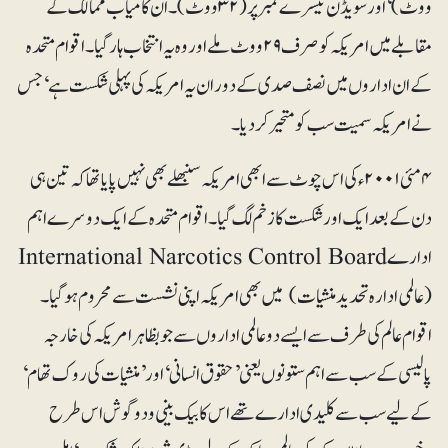
ووٹ)‘ اور سویڈن تیسرے نمبر پر (۳۲ ووٹ)۔ ان کامیاب ممالک کے
مقابلے میں امریکہ کو صرف ۲۹ ووٹ ملے اور وہ یہ انتخاب ہار گیا۔ اقوام متحدہ
کے ان اداروں میں نصف صدی کے دوران یہ امریکہ کی پہلی شکست ہے ‘جس
نے امریکہ سمیت سب کو متحیر کر دیا۔
۴ مئی ۲۰۰۱ء کی اس چوٹ سے ابھی امریکہ سنبھلے بھی نہیں پایا تھا کہ تین ہی
دن کے بعد ایک اور شکست کا زخم لگ گیا۔ اقوام متحدہ کے ایک دوسرے اہم
ادارے International Narcotics Control Board
(عالمی ادارہ تحدید منشیات) میں بھی امریکہ اپنی نشست سے محروم ہو گیا۔
اقوام عالم کی طرف سے ایسے دو عالمی اداروں سے جو بظاہر امریکہ کی خارجہ
پالیسی کے سب سے اہم ستونوں یعنی ’حقوق انسانی‘ اور ’منشیات کی روک تھام‘
کے لیے سب سے کلیدی ادارے تھے اس کا بیک بینی و دوگوش اس طرح