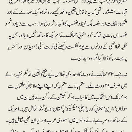
فطری طور پر سب سے پہلا ردّعمل صدمہ‘ تعجب‘ حیرانی اور تحیر کا تھا۔ امریکی
قیادت ششدر تھی کہ یہ ناقابل یقین واقعہ کیسے رونما ہو گیا۔ صدمے کے بعد
شکوہ و شکایت اور غصہ بلکہ غیظ و غضب کا اظہار شروع ہوا۔سب سے زیادہ غم و
غصہ اس بات پر تھا کہ خود مغربی ممالک نے امریکہ کا ساتھ نہیں دیا اور جن پہ
تکیہ تھا انھی کے ووٹوں سے یومِ شکست دیکھنے کی نوبت آئی! سویڈن اور آسٹریا
پر بہت دبائو ڈالا گیا مگر وہ میدان سے
نہ ہٹے۔ ۴۳ ممالک نے ووٹ کا وعدہ کیا تھا اس لیے فتح کا یقین تھا مگر خفیہ رائے
میں صرف ۲۹ ووٹ ملے۔ ستم بالاے ستم یہ کہ اپنے اپنے علاقائی حلقوں سے
جو ممالک اس انتخاب میں کامیاب ہو کر کمیشن کے رکن بنے ہیں ان میں
سوڈان‘ بحرین‘ جنوبی کوریا‘ چلی‘ میکسیکو‘ پاکستان اور یوگنڈا شامل ہیں۔ امریکہ
کے ساتھ دوسرے ہارنے والوں میں سعودی عرب اور ایران بھی شامل ہیں۔
یہ اور بات ہے کہ جس کی شکست پر کہرام مچا ہے وہ صرف امریکہ ہے۔ دنیا بھر