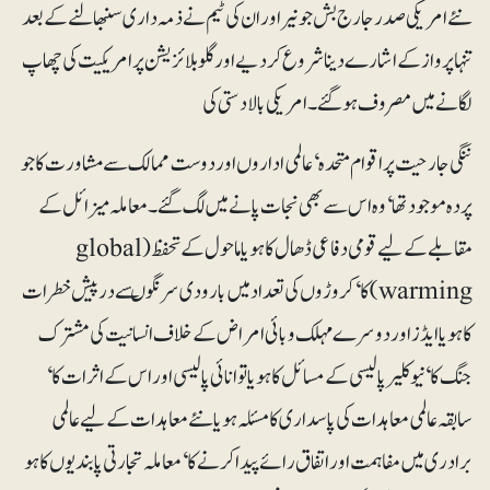
نئے امریکی صدر جارج بش جونیر اور ان کی ٹیم نے ذمہ داری سنبھالنے کے بعد
تنہا پرواز کے اشارے دینا شروع کر دیے اور گلوبلائزیشن پر امریکیت کی چھاپ
لگانے میں مصروف ہوگئے۔ امریکی بالادستی کی
ننگی جارحیت پر اقوام متحدہ‘ عالمی اداروں اور دوست ممالک سے مشاورت کا جو
پردہ موجود تھا ‘ وہ اس سے بھی نجات پانے میں لگ گئے۔معاملہ میزائل کے
مقابلے کے لیے قومی دفاعی ڈھال کا ہو یا ماحول کے تحفظ (global
warming)کا‘ کروڑوں کی تعداد میں بارودی سرنگوںسے درپیش خطرات
کا ہو یا ایڈز اور دوسرے مہلک وبائی امراض کے خلاف انسانیت کی مشترک
جنگ کا‘ نیوکلیرپالیسی کے مسائل کا ہو یا توانائی پالیسی اور اس کے اثرات کا‘
سابقہ عالمی معاہدات کی پاسداری کا مسئلہ ہو یا نئے معاہدات کے لیے عالمی
برادری میں مفاہمت اور اتفاق رائے پیدا کرنے کا‘ معاملہ تجارتی پابندیوں کا ہو