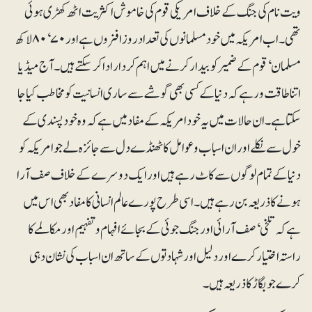
ویت نام کی جنگ کے خلاف امریکی قوم کی خاموش اکثریت اٹھ کھڑی ہوئی
تھی۔اب امریکہ میں خود مسلمانوں کی تعداد روز افزوں ہے اور ۷۰‘۰ ۸لاکھ
مسلمان‘ قوم کے ضمیر کو بیدار کرنے میں اہم کردار ادا کر سکتے ہیں۔ آج میڈیا
اتنا طاقت ور ہے کہ دنیا کے کسی بھی گوشے سے ساری انسانیت کو مخاطب کیا جا
سکتا ہے۔ ان حالات میں یہ خود امریکہ کے مفاد میں ہے کہ وہ خود پسندی کے
خول سے نکلے اور ان اسباب و عوامل کا ٹھنڈے دل سے جائزہ لے جو امریکہ کو
دنیا کے تمام لوگوں سے کاٹ رہے ہیں اور ایک دوسرے کے خلاف صف آرا
ہونے کا ذریعہ بن رہے ہیں۔ اسی طرح پورے عالم انسانی کا مفاد بھی اس میں
ہے کہ تلخی‘ صف آرائی اور جنگ جوئی کے بجائے افہام و تفہیم اور مکالمے کا
راستہ اختیار کرے اور دلیل اور شہادتوں کے ساتھ ان اسباب کی نشان دہی
کرے جو بگاڑ کا ذریعہ ہیں۔