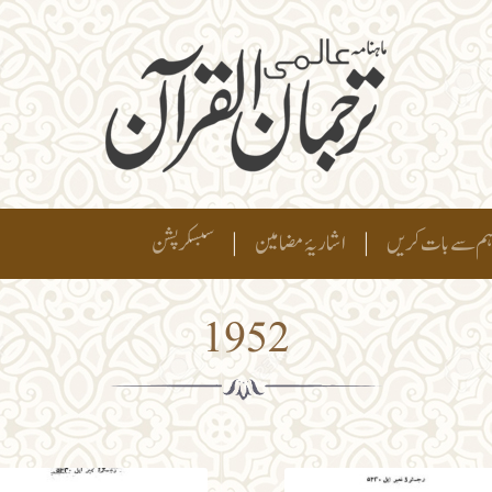
م سے بات کریں
|
اشاریۂ مضامین
|
سبسکرپشن
1952