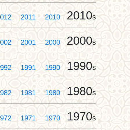
2010
s
012
2011
2010
2000
s
002
2001
2000
1990
s
992
1991
1990
1980
s
982
1981
1980
1970
s
972
1971
1970