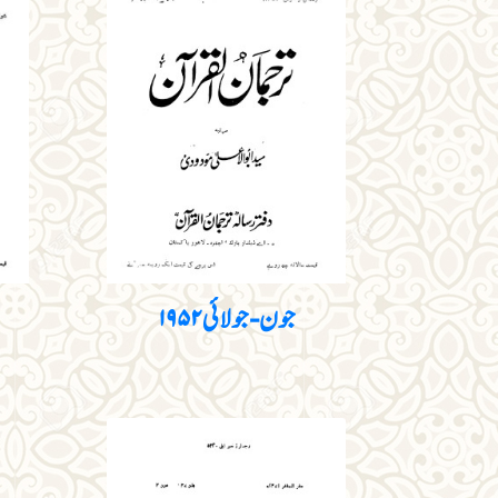
جون - جولا‏ئی ۱۹۵۲