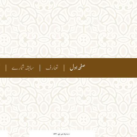
(current)
صفحہ اول
|
تعارف
|
سابقہ شمارے
|
ہ