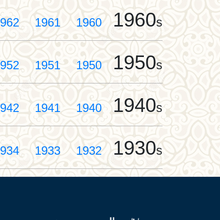
1960
s
962
1961
1960
1950
s
952
1951
1950
1940
s
942
1941
1940
1930
s
934
1933
1932