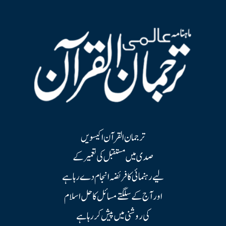
ترجمان القرآن اکیسویں
صدی میں مستقبل کی تعمیر کے
لیے رہنمائی کا فریضہ انجام دے رہا ہے
اور آج کے سلگتے مسائل کا حل اسلام
کی روشنی میں پیش کر رہا ہے