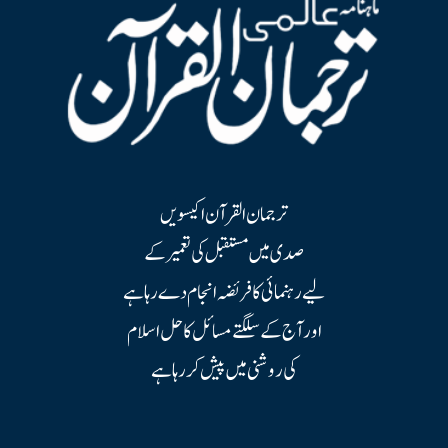
ترجمان القرآن اکیسویں
صدی میں مستقبل کی تعمیر کے
لیے رہنمائی کا فریضہ انجام دے رہا ہے
اور آج کے سلگتے مسائل کا حل اسلام
کی روشنی میں پیش کر رہا ہے