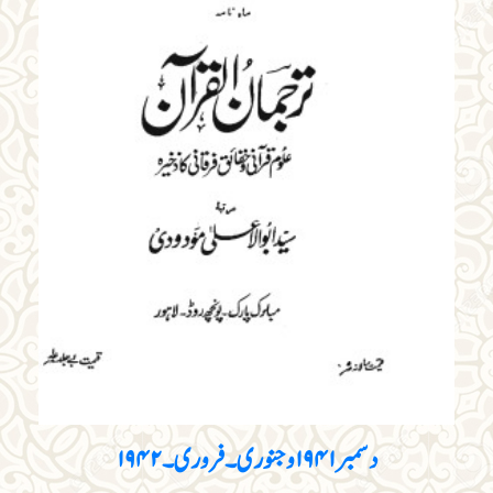
دسمبر۱۹۴۱و جنوری۔فروری۔۱۹۴۲