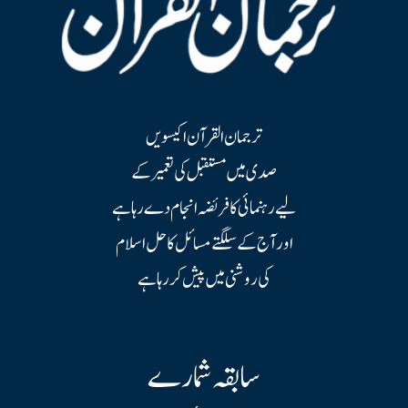
ترجمان القرآن اکیسویں
صدی میں مستقبل کی تعمیر کے
لیے رہنمائی کا فریضہ انجام دے رہا ہے
اور آج کے سلگتے مسائل کا حل اسلام
کی روشنی میں پیش کر رہا ہے
سابقہ شمارے