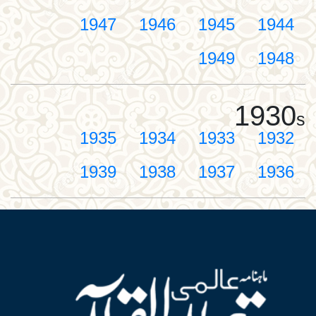
1947
1946
1945
1944
1949
1948
1930
s
1935
1934
1933
1932
1939
1938
1937
1936