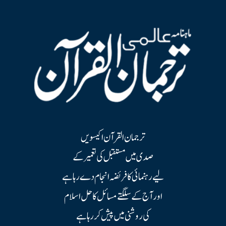
ترجمان القرآن اکیسویں
صدی میں مستقبل کی تعمیر کے
لیے رہنمائی کا فریضہ انجام دے رہا ہے
اور آج کے سلگتے مسائل کا حل اسلام
کی روشنی میں پیش کر رہا ہے