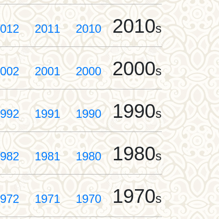
2010
s
012
2011
2010
2000
s
002
2001
2000
1990
s
992
1991
1990
1980
s
982
1981
1980
1970
s
972
1971
1970