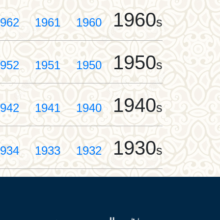
1960
s
962
1961
1960
1950
s
952
1951
1950
1940
s
942
1941
1940
1930
s
934
1933
1932