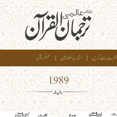
م سے بات کریں
|
اشاریۂ مضامین
|
سبسکرپشن
1989