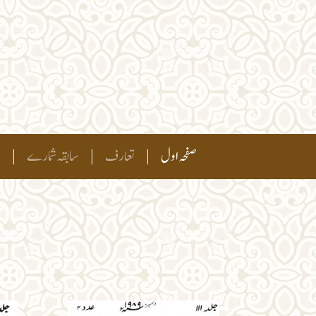
(current)
صفحہ اول
|
تعارف
|
سابقہ شمارے
|
ہ