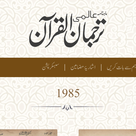
م سے بات کریں
|
اشاریۂ مضامین
|
سبسکرپشن
1985