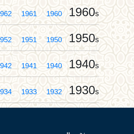
1960
s
962
1961
1960
1950
s
952
1951
1950
1940
s
942
1941
1940
1930
s
934
1933
1932