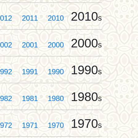
2010
s
012
2011
2010
2000
s
002
2001
2000
1990
s
992
1991
1990
1980
s
982
1981
1980
1970
s
972
1971
1970