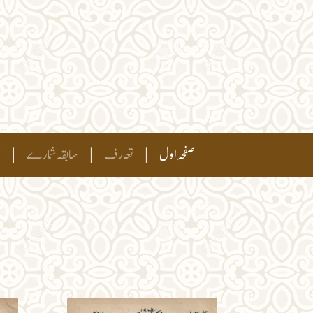
(current)
صفحہ اول
|
تعارف
|
سابقہ شمارے
|
ہ