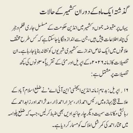
گذشتہ ایک ماہ کے دوران کشمیر کے حالات
یہاں پر مقبوضہ جموں و کشمیر میں انڈین حکومت کے مسلسل جاری ظلم و جبر
کی چند اطلاعات پیش ہیں، جن سے اندازہ لگایا جاسکتا ہے کہ کس طرح مختلف
علاقوں میں ایک خاص انداز سے کشمیری شہریوں کو نشانہ بنایا جارہا ہے۔ ان
تفصیلات کا زمانہ ۲۰۲۶ء کے اپریل اور مئی کے تقریباً ۳۰دنوں کی کچھ
تفصیلات پر مشتمل ہے:
۱۶؍ اپریل:بدنام زمانہ انڈین ایجنسی’این آئی اے ‘نےضلع اسلام آباد کے
علاقے بیج بہاڑہ میں رئیس احمد ڈار، سبزار احمد ڈار، مدثر احمد اور زاہد احمد کے
رہائشی مکانات سمیت دیگر چار جائیدادیں بھی ضبط کر لیں، جب کہ ضلع پلوامہ
میں مختار احمد کی کمرشل املاک کومسمار کر دیاہے۔