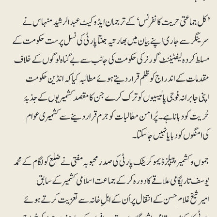
’کل جماعتی حریت کانفرنس‘ کے ترجمان ایڈوکیٹ عبدالرشید منہاس نے
سرینگر سے جاری اپنے بیان میں بھارتیہ جنتا پارٹی کی نسل پرست حکومت کے
مسلط کردہ لیفٹیننٹ گورنر کی حکومت کی جانب سے بے گناہ لوگوں کے خلاف
مقدمات کے اندراج کو ظلم قرار دیتے ہوئے مطالبہ کیا کہ انڈین حکومت
اپنی جابرانہ فوجی پالیسیوں کو ترک کرے جن کا مقصد کشمیریوں کے جذبۂ
حُریت کو دبانا ہے۔ پُرامن مطالبات کو جرم قراردینے سے کشمیری عوام
کی امنگوں کو دبایا نہیں جاسکتا۔
جموں و کشمیر پیپلز ڈیموکریٹک پارٹی کی صدر محبوبہ مفتی نے ضلع کولگام کے محمد
یوسف تاریگامی علاقے کا دورہ کر کے جماعت اسلامی کشمیر کے سابق
امیر شیخ غلام حسن کے انتقال پر اُن کے اہلِ خانہ سے تعزیت کرتے ہوئے