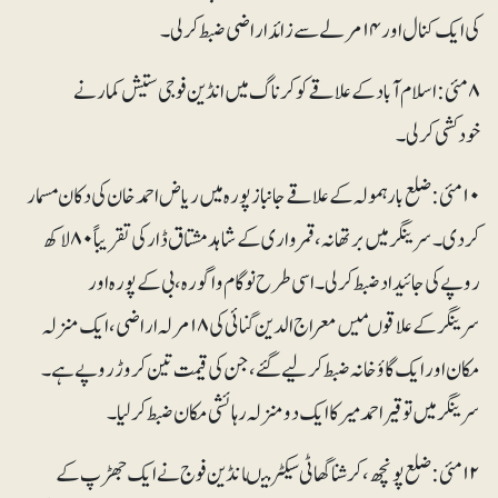
کی ایک کنال اور ۱۴مرلے سے زائد اراضی ضبط کر لی۔
۸ مئی : اسلام آباد کے علاقے کوکرناگ میں انڈین فوجی ستیش کمار نے
خودکشی کرلی۔
۱۰مئی : ضلع بارہمولہ کے علاقے جانبازپورہ میں ریاض احمد خان کی دکان مسمار
کردی۔ سرینگر میں برتھانہ، قمرواری کے شاہد مشتاق ڈار کی تقریباً ۸۰ لاکھ
روپے کی جائیداد ضبط کرلی۔ اسی طرح نوگام واگورہ، بی کے پورہ اور
سرینگر کےعلاقوںمیں معراج الدین گنائی کی ۱۸مرلہ اراضی، ایک منزلہ
مکان اور ایک گاؤ خانہ ضبط کرلیے گئے، جن کی قیمت تین کروڑ روپے ہے۔
سرینگر میں توقیراحمدمیر کا ایک دو منزلہ رہائشی مکان ضبط کرلیا۔
۱۲مئی : ضلع پونچھ، کرشنا گھاٹی سیکٹر میںانڈین فوج نے ایک جھڑپ کے