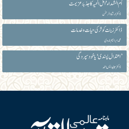
اُم الشہداء 'امل الحیہ کا جذبۂ عزیمت
ڈاکٹر ارشاد الرحمٰن
ڈاکٹر زینت کوثر کی حیات و خدمات
محمد ابراہیم ندوی
’اعتدال پسندی‘ یا خود سپردگی
ڈاکٹر جنید ایس احمد