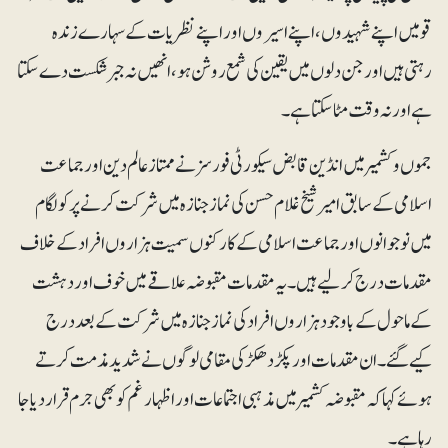
قومیں اپنے شہیدوں، اپنے اسیروں اور اپنے نظریات کے سہارے زندہ
رہتی ہیں اور جن دلوں میں یقین کی شمع روشن ہو، انھیں نہ جبر شکست دے سکتا
ہے اور نہ وقت مٹا سکتا ہے۔
جموں وکشمیر میں انڈین قابض سیکورٹی فورسز نے ممتاز عالم دین اور جماعت
اسلامی کے سابق امیر شیخ غلام حسن کی نماز جنازہ میں شرکت کرنے پر کولگام
میں نوجوانوں اور جماعت اسلامی کے کارکنوں سمیت ہزاروں افراد کے خلاف
مقدمات درج کر لیے ہیں۔یہ مقدمات مقبوضہ علاقے میں خوف اور دہشت
کے ماحول کے باوجود ہزاروں افراد کی نماز جنازہ میں شرکت کے بعد درج
کیے گئے۔ ان مقدمات اور پکڑ دھکڑ کی مقامی لوگوں نے شدید مذمت کرتے
ہوئے کہا کہ مقبوضہ کشمیر میں مذہبی اجتماعات اوراظہار غم کو بھی جرم قرار دیا جا
رہا ہے۔