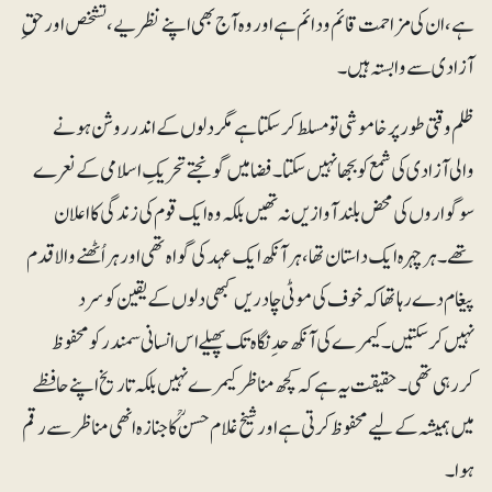
ہے، ان کی مزاحمت قائم و دائم ہے اور وہ آج بھی اپنے نظریے، تشخص اور حقِ
آزادی سے وابستہ ہیں۔
ظلم وقتی طور پر خاموشی تو مسلط کرسکتا ہے مگر دلوں کے اندر روشن ہونے
والی آزادی کی شمع کو بجھا نہیں سکتا۔ فضا میں گونجتے تحریکِ اسلامی کے نعرے
سوگواروں کی محض بلند آوازیں نہ تھیں بلکہ وہ ایک قوم کی زندگی کا اعلان
تھے۔ ہر چہرہ ایک داستان تھا، ہر آنکھ ایک عہد کی گواہ تھی اور ہراُٹھنے والا قدم
پیغام دے رہا تھا کہ خوف کی موٹی چادریں کبھی دلوں کے یقین کو سرد
نہیں کرسکتیں۔ کیمرے کی آنکھ حدِ نگاہ تک پھیلے اس انسانی سمندر کو محفوظ
کررہی تھی۔ حقیقت یہ ہے کہ کچھ مناظر کیمرے نہیں بلکہ تاریخ اپنے حافظے
میں ہمیشہ کے لیے محفوظ کرتی ہے اور شیخ غلام حسنؒ کا جنازہ انھی مناظر سے رقم
ہوا۔