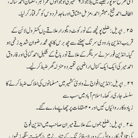
اسی طرح سوپور قصبے میں بلاجواز ۶کشمیری نوجوانوں عمر اکبر، سلمان احمد شالہ،
الطاف احمد شیخ، مبشر احمد، مزمل مشتاق اور ماجد فردوس کوگرفتار کرلیا۔
۲۵؍ اپریل: ضلع پونچھ کے نورکوٹ دیگورار علاقے میںکنٹرول لائن کے
قریب انڈین بارودی سرنگ پھٹنے سے چھ برس کا بچہ محمد رضوان شدید زخمی ہو
گیا۔ انڈین فورسز نے سرینگر کے علاقے نور باغ کے شکیل احمد گنائی اور فاروق
احمد میر کی ایک ایک کنال اراضی پر تعمیر دومنزلہ گھر ضبط کر لیے ۔
۲۶؍ اپریل: انڈین افواج نے وادیٔ کشمیر میں مسلمانوں کی املاک ضبط کرنے کا
سلسلہ جاری رکھا۔ اسلام آباد میں سب سے
زیادہ کارروائیاں کیں اور ۲۰ مقامات پر چھاپے مارے گئے۔
۲۷؍ اپریل: ضلع جموں کے علاقے میران صاحب میں انڈین فوج
کی تلاشی کارروائی کے دوران فائرنگ کے تبادلے میں ابھینیت سنگھ زخموں