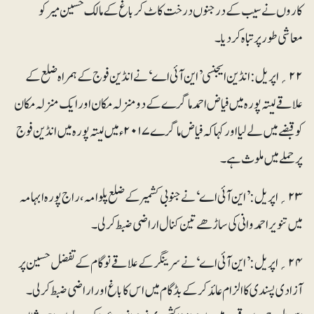
کاروں نے سیب کے درجنوں درخت کاٹ کر باغ کے مالک حسین میر کو
معاشی طور پر تباہ کردیا۔
۲۲؍ اپریل: انڈین ایجنسی’ این آئی اے‘ نے انڈین فوج کے ہمراہ ضلع کے
علاقے لیتہ پورہ میں فیاض احمد ماگرے کے دو منزلہ مکان اور ایک منزلہ مکان
کو قبضے میں لے لیا اور کہا کہ فیاض ماگرے ۲۰۱۷ء میں لیتہ پورہ میں انڈین فوج
پر حملے میں ملوث ہے۔
۲۳؍ اپریل: ’این آئی اے‘ نے جنوبی کشمیر کے ضلع پلوامہ، راج پورہ ابہامہ
میں تنویر احمد وانی کی ساڑھے تین کنال اراضی ضبط کر لی۔
۲۴؍ اپریل: ’این آئی اے‘ نے سرینگر کے علاقے نوگام کے تفضل حسین پر
آزادی پسندی کا الزام عائد کرکے بڈگام میں اس کا باغ اور اراضی ضبط کرلی۔