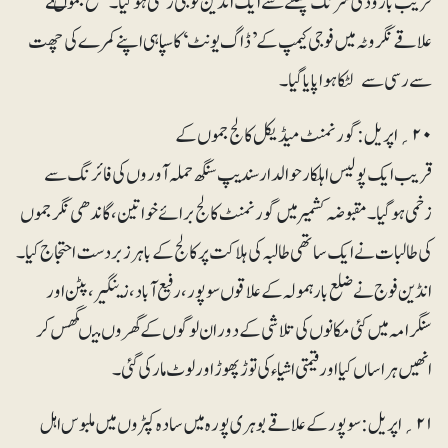
قریب بارودی سرنگ پھٹنے سے ایک انڈین فوجی زخمی ہو گیا۔ ضلع جموںکے
علاقے نگروٹہ میں فوجی کیمپ کے ’ڈاگ یونٹ‘ کا سپاہی اپنے کمرے کی چھت
سے رسی سے لٹکا ہوا پایا گیا۔
۲۰؍ اپریل: گورنمنٹ میڈیکل کالج جموں کے
قریب ایک پولیس اہلکارحوالدار سندیپ سنگھ حملہ آوروں کی فائرنگ سے
زخمی ہوگیا ۔مقبوضہ کشمیر میں گورنمنٹ کالج برائے خواتین، گاندھی نگر جموں
کی طالبات نے ایک ساتھی طالبہ کی ہلاکت پر کالج کے باہر زبردست احتجاج کیا۔
انڈین فوج نے ضلع بارہمولہ کے علاقوں سوپور، رفیع آباد، زینگیر، پٹن اور
سنگرامہ میں کئی مکانوں کی تلاشی کے دوران لوگوں کے گھروں میںگھس کر
انھیں ہراساں کیااور قیمتی اشیاء کی توڑ پھوڑ اور لوٹ مار کی گئی۔
۲۱؍ اپریل: سوپور کے علاقے بوہری پورہ میں سادہ کپڑوں میں ملبوس اہل