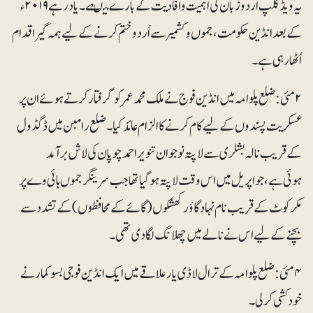
یہ ویڈکلپ اردو زبان کی اہمیت و افادیت کے بارے میںہے۔یاد رہے ۲۰۱۹ء
کے بعد انڈین حکومت، جموں و کشمیر سے اُردو ختم کرنے کے لیے ہمہ گیر اقدام
اُٹھا رہی ہے۔
۲ مئی : ضلع پلوامہ میں انڈین فوج نے ملک محمد عمر کو گرفتارکرتے ہوئے ان پر
عسکریت پسندوں کے لیے کام کرنے کا الزام عائد کیا۔ضلع رامبن میں ڈگڈول
کے قریب نالہ بشلری سےلاپتہ نوجوان تنویر احمد چوپان کی لاش برآمد
ہوئی ہے، جو اپریل میں اس وقت لاپتہ ہو گیا تھا جب سرینگر جموں ہائی وے پر
مکرکوٹ کے قریب نام نہاد گاؤ رکھشکوں (گائے کے محافظوں) کے تشددسے
بچنے کے لیے اس نے نالے میں چھلانگ لگادی تھی۔
۴ مئی : ضلع پلوامہ کے ترال لاڈی یارعلاقے میں ایک انڈین فوجی بسو کمار نے
خودکشی کرلی ۔