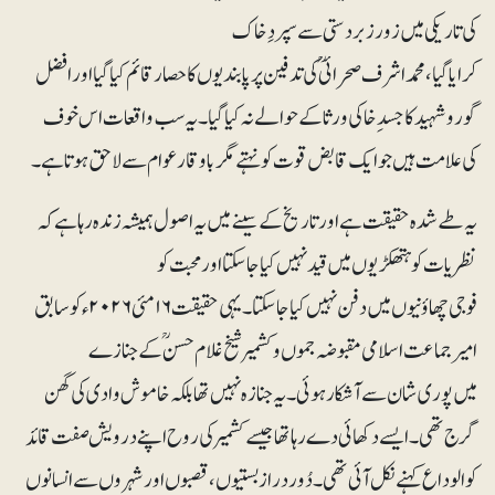
کی تاریکی میں زور زبردستی سے سپردِ خاک
کرایا گیا، محمداشرف صحرائیؒ کی تدفین پر پابندیوں کا حصار قائم کیا گیا اور افضل
گورو شہید کا جسدِ خاکی ورثا کے حوالے نہ کیا گیا۔ یہ سب واقعات اس خوف
کی علامت ہیں جو ایک قابض قوت کو نہتے مگر باوقار عوام سے لاحق ہوتا ہے۔
یہ طے شدہ حقیقت ہے اور تاریخ کے سینے میں یہ اصول ہمیشہ زندہ رہا ہے کہ
نظریات کو ہتھکڑیوں میں قید نہیں کیا جاسکتا اور محبت کو
فوجی چھاؤنیوں میں دفن نہیں کیا جاسکتا۔ یہی حقیقت ۱۶مئی ۲۰۲۶ء کو سابق
امیر جماعت اسلامی مقبوضہ جموں وکشمیر شیخ غلام حسنؒ کے جنازے
میں پوری شان سے آشکار ہوئی۔ یہ جنازہ نہیں تھا بلکہ خاموش وادی کی گھن
گرج تھی۔ ایسے دکھائی دے رہا تھا جیسے کشمیر کی روح اپنے درویش صفت قائد
کو الوداع کہنے نکل آئی تھی۔ دُور دراز بستیوں، قصبوں اور شہروں سے انسانوں