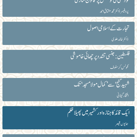
خود کشی کی کوشش پر قانون سازی
پروفیسر ڈاکٹر محمد مشتاق احمد
تجارت کے اسلامی اصول
ڈاکٹر خالد علوی
فلسطین : جنسی تشدد پر چھائی خاموشی
نکولس کرسٹوف
شہید گنج‘ سے ’کمال مولا مسجد‘ تک
افتخار گیلانی
ایک قائد کا جنازہ اور کشمیر میں پھیلا ظلم
ہمایوں قیصر