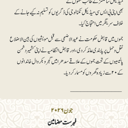
میڈیکل سائنسز کے طالب علموں نے
بھی اپنی بی ایس سی میڈیکل ٹکنالوجی کی ڈگریوں کو تسلیم نہ کیے جانے کے
خلاف سرینگر میں احتجاج کیا۔
جموں میں قابض حکومت نے عیدالاضحی سے قبل مویشیوں کی بین الاضلاع
نقل و حمل پر پابندی عائد کر دی، اور قابض انتظامیہ نے اپنی کشمیر دشمن
پالیسیوں کے تحت جموں کے علاقے سدھرا میں گجروبکروال خاندانوں
کے ۲۰ سے زیادہ گھروں کو مسمار کر دیا۔
_______________
جون ۲۰۲۶
فہرست مضامین