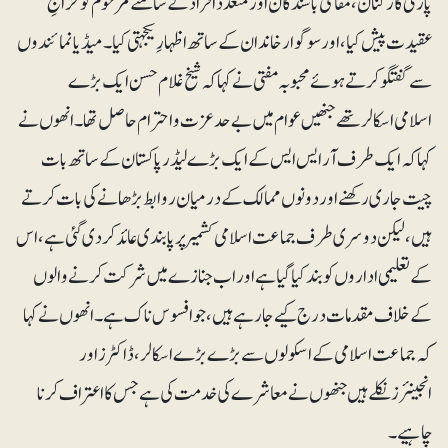
پارٹی کارکنان، مقامی باشندگان اور متعدد افراد کے سامنے مرحوم کو خراجِ
عقیدت پیش کیا، اور سوگوار خاندان کے ساتھ اظہارِ یکجہتی کیا۔ میڈیا نمائندوں
سے گفتگو کرتے ہوئے محبوبہ مفتی نے کہا کہ شیخ غلام حسن ایک بڑے
اسلامی اسکالر تھے جنھیں عوام میں بے حد عزت و احترام حاصل تھا۔ انھوں نے
کہا کہ ایک طرف آر ایس ایس کے ایک بڑے لیڈر پاکستان کے ساتھ بات
چیت جاری رکھنے اور دونوں ممالک کے درمیان روابط بڑھانے کی بات کرتے
ہیں، لیکن دوسری طرف جماعت اسلامی کشمیر پر پابندی عائد کر دی گئی ہے، اس
کے تعلیمی اداروں کو بند کیا گیا ہے اور اب جنازے میں شرکت کرنے والوں
کے خلاف مقدمات درج کیے جارہے ہیں، جو افسوس ناک ہے۔ انھوں نے کہا
کہ جماعت اسلامی کے اسکولوں سے بڑے بڑے اسکالر، ڈاکٹرز اور
انجینئرز نکلے ہیں جنھوں نے معاشرے کی خدمت کی ہے جس کا اعتراف کرنا
چاہیے۔