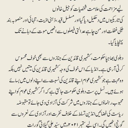
لیے مزاحمت کی علامت شخصیات کو جیل خانوں
کی تاریکیوں میں دھکیل دیا گیا اور مسلسل قید، ذہنی اذیت، تنہائی اور منصوبہ بند
طبی غفلت اور من چاہے عدالتی فیصلوں سے انھیں موت کے دہانے تک
پہنچایا گیا۔
دہلوی بھاجپا حکومت، کشمیری قائدین کے جنازوں سے بھی خوف محسوس
کرتی آرہی ہے۔ انڈیا کے اس خوف کی وجہ کشمیری قائدین کی میتیں نہیں بلکہ
وہ محبت ہے جو کشمیری عوام اپنے قائدین کی نسبت سے اپنے دلوں میں بسائے
ہوئے ہیں۔ نسل پرست دہلوی حکومت جانتی ہے کہ اگر کشمیری عوام کو اپنے
محبوب رہنماؤں کے جنازوں میں شرکت کی آزادی دی جائے تو مقبوضہ
ریاست کی فضائیں انڈین تسلط کے خلاف نفرت اور آزادی کے نعروں سے
گونج اٹھیں گی۔ اسی لیے ستمبر۲۰۲۱ء میں سیّد علی گیلانیؒ کو رات