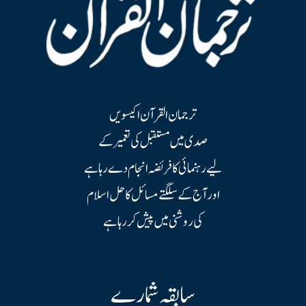
ترجمان القرآن اکیسویں
صدی میں مستقبل کی تعمیر کے
لیے رہنمائی کا فریضہ انجام دے رہا ہے
اور آج کے سلگتے مسائل کا حل اسلام
کی روشنی میں پیش کر رہا ہے
سابقہ شمارے