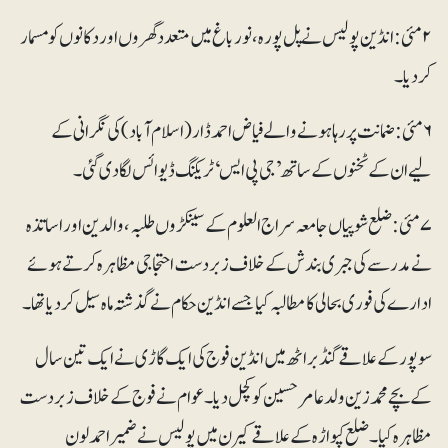
۲ مئی : انڈین پولیس نے پل پورہ، نورباغ میں متعدد گھروں اور دکانوں کو مسمار
کردیا۔
۶ مئی : ضمانت پر رہاہونے والے فیاض احمد ڈار(اسلام آباد)کی نگرانی کے
لیے ان کے ٹخنوں کے ساتھ’ جی پی ایس‘ ٹریکنگ ڈیوائس لگادی گئی۔
۷ مئی : ضلع شوپیاں جامعہ سراج العلوم کے سینکڑوں طلبہ، والدین اوراساتذہ
نے مدرسے کی جبری بندش کے خلاف زبردست احتجاجی مظاہرہ کرتے ہوئے
ادارے کی فوری بحالی کا مطالبہ کیا جسے انڈین حکام نے گذشتہ ماہ سیل کر دیا تھا۔
سوپور کےعلاقےگنڈ براٹھ میں انڈین فوج کی ایک گاڑی نے ایک تین سال
کے بچے محمدزین ولد عامر حسین کو کچل دیا۔ عوام نے فوج کے خلاف زبردست
مظاہرہ کیا۔ ضلع کپواڑہ کے علاقے کیرن میں پولیس نے ضمیر احمد لون