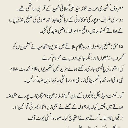
معروف کشمیری حریت قائد سیّد علی گیلانی شہید کے قریبی ساتھی تھے۔
دوسری طرف سوپور کی نیو کالونی کے رہائشی ماجد احمد صوفی کی ضلع بانڈی پورہ
کے علاقے کہنوسا میں واقع ۱۰ مرلہ اراضی ضبط کی گئی۔
۱۵ مئی : ضلع بارہمولہ اور بڈگام علاقے میں انڈین انتظامیہ نے کشمیریوں کو
گھروں، زمینوں اور دیگر جائیدادوں سے محروم کرنے
کی استعماری پالیسی جاری رکھتے ہوئے مزید تین کشمیریوں غلام محمد بٹ ، غلام
نبی وانی اور محمد ہاشم رینا کی زرعی اور رہائشی جائیدادیں ضبط کر لیں۔
گورنمنٹ میڈیکل کالجوں کے نان گزیٹڈ ملازمین کا احتجاج اب پورے مقبوضہ
علاقے میں پھیل گیا۔ بارہمولہ کے عملے نے بھی زیر التواء بھرتی قوانین اور
ترقیوں کا مطالبہ کرتے ہوئے احتجاج کیا۔ صورہ انسٹی ٹیوٹ آف