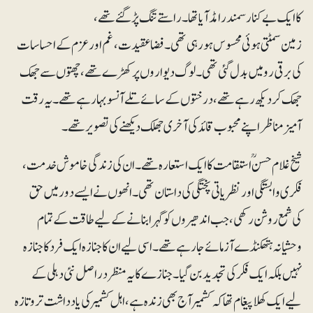
کا ایک بے کنار سمندر امڈ آیا تھا۔ راستے تنگ پڑ گئے تھے،
زمین سمٹتی ہوئی محسوس ہورہی تھی۔ فضا عقیدت، غم اور عزم کے احساسات
کی برقی رو میں بدل گئی تھی۔ لوگ دیواروں پر کھڑے تھے، چھتوں سے جھک
جھک کر دیکھ رہے تھے، درختوں کے سائے تلے آنسو بہارہے تھے۔ یہ رقت
آمیز مناظر اپنے محبوب قائد کی آخری جھلک دیکھنے کی تصویر تھے۔
شیخ غلام حسنؒ استقامت کا ایک استعارہ تھے۔ ان کی زندگی خاموش خدمت،
فکری وابستگی اور نظریاتی پختگی کی داستان تھی۔ انھوں نے ایسے دور میں حق
کی شمع روشن رکھی، جب اندھیروں کو گہرا بنانے کے لیے طاقت کے تمام
وحشیانہ ہتھکنڈے آزمائے جارہے تھے۔ اسی لیے ان کا جنازہ ایک فرد کا جنازہ
نہیں بلکہ ایک فکر کی تجدید بن گیا۔ جنازے کا یہ منظر دراصل نئی دہلی کے
لیے ایک کھلا پیغام تھا کہ کشمیر آج بھی زندہ ہے، اہل کشمیر کی یادداشت تر و تازہ