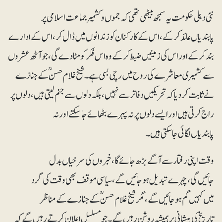
نئی دہلی حکومت یہ سمجھ بیٹھی تھی کہ جموں و کشمیر جماعت اسلامی پر
پابندیاں عائد کرکے، اس کے کارکنان کو زندانوں میں ڈال کر، اس کے ادارے
بند کرکے اور اس کی زمینیں ضبط کرکے وہ اس فکر کو مٹا دے گی، جو آٹھ عشروں
سے کشمیری معاشرے کی روح میں رچی بسی ہے۔ شیخ غلام حسنؒ کے جنازے
نے ثابت کردیا کہ تحریکیں دفاتر سے نہیں، بلکہ دلوں سے جنم لیتی ہیں، دلوں پر
راج کرتی ہیں اور ایسے دلوں پر نہ پہرے بٹھائے جاسکتے اور نہ
پابندیاں لگائی جاسکتی ہیں۔
وقت اپنی رفتار سے آگے بڑھ جائے گا، خبروں کی سرخیاں بدل
جائیں گی، چہرے تبدیل ہوجائیں گے، سیاسی موقف بھی وقت کی گرد
میں کہیں گم ہوجائیں گے، مگر شیخ غلام حسنؒ کے جنازے کے مناظر
تاریخ کی پیشانی پر ہمیشہ روشن رہیں گے۔ جو مسلسل اعلان کرتے رہیں گے کہ