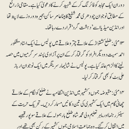
دوران ایک مجاہد کو فائرنگ کرکے شہید کرنے کا دعویٰ کیاہے ۔مقامی ذرائع
کے مطابق نوجوان چودھری محمد شفیع کا بیٹا عامرساکن ہجیرہ دو روز سے لاپتہ تھا
اورانڈین میڈیا اسے ’دہشت گرد‘قرار دے رہا تھا۔
۱۳ مئی : ضلع کشتواڑ کے علاقے چترو علاقے میں پولیس نے ایک استادمشکور
احمد سمیت دو دیگر افراد کو گرفتار کرکے ان پر آزادی پسند سرگرمیوں میں حصہ
لینے کا الزام عائد کیا ہے ۔ پولیس نے شالیمار سرینگر میں ایک نوجوان ارباز
علی بٹ کو بھی گرفتارکرلیا۔
۱۴ مئی : مقبوضہ جموں وکشمیر میں انڈین انتظامیہ نے ضلع کولگام کے علاقے
چھانی گام میں ایک کشمیری کی تین دکانیں مسمار کردیں۔ تحریک حریت کے
سینئررہنما اور ماہر تعلیم ولی محمد شاہ ضلع بارہمولہ کے علاقے سوپور قصبے
میں انتقال کر گئے۔ وہ جماعت اسلامی جموں کشمیر کے رکن بھی تھے اور