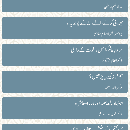
حافظ نعیم الرحمٰن
بھلائی کرنے والے، اللہ کے پسندیدہ
پروفیسر ظفرالاسلام اصلاحی
سرورِ عالمؐ، امن و اخوت کے داعی
ڈاکٹر انعام الحق کوثر
ہم نماز کیوں پڑھیں؟
ڈاکٹر طاہرمسعود
اجتہاد بالمقاصد اور ہمارا معاشرہ
ڈاکٹر محمد یوسف فاروقی