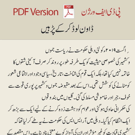
؍اگست ۲۰۱۹ء کو نئی دہلی حکومت نے ریاست جموں
وکشمیر کی خصوصی حیثیت کو یک طرفہ طور پر روند کر صرف آئینی شقوں کا
خاتمہ نہیں کیا تھا، بلکہ ایک قوم کی شناخت، تاریخ، سیاسی وجود اور اجتماعی شعور
کو مٹانے کی کوشش تھی۔ اس کے بعد مقبوضہ جموں وکشمیر پر پوری قوت سے
خوف، جبر اور خاموشی مسلط کی گئی۔گلیوں میں بندوقوں
کی حکمرانی حاوی ہوگئی اور عوام کو دہشت زدہ کرنے کے لیے ایک سے بڑھ کر
ایک انتظام کیا گیا۔ دہلی میں آر ایس ایس کی حکومت نے یہ طے کرلیا تھا کہ
کشمیری قیادت کو غیرمؤثر اور ان کی آواز کو بے معنی بنا دینا ہے۔ اس مقصد کے