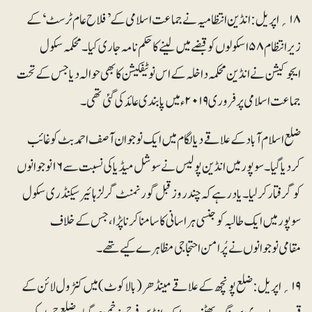
۱۸؍ اپریل: انڈین انتظامیہ نے جماعت اسلامی کے ’فلاح عام ٹرسٹ‘ کے
زیر انتظام ۵۸ اسکولوں کو قبضے میں لینے کا حکم نامہ جاری کیا۔ محکمہ سکول
ایجوکیشن نے انڈین محکمہ داخلہ کے اس نوٹیفکیشن کا بھی حوالہ دیا جس کے تحت
جماعت اسلامی پر فروری ۲۰۱۹ءمیں پابندی عائد کی گئی تھی۔
ضلع اسلام آباد کے علاقے دیالگام میں ایک نوجوان آصف احمد بٹ کو غائب
کردیا گیا۔ سوپور میں انڈین پولیس نے سوشل میڈیا کی نسبت سے ۱۶نوجوانوں
کو گرفتار کرلیا۔یاد رہے کہ چند روز قبل گورنمنٹ گرلز ہائیر سیکنڈری سکول
سوپور میں ایک طالبہ کو جنسی ہراسانی کا سامنا کرنا پڑا، جس کے خلاف
مقامی نوجوانوں نے پُرامن احتجاجی مظاہرے کیے تھے۔
۱۹؍ اپریل: ضلع پونچھ کے علاقے مینڈھر (بالاکوٹ) میں کنٹرول لائن کے