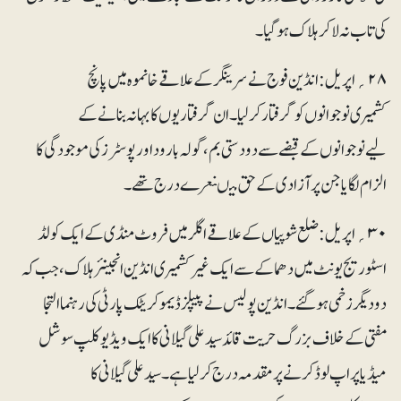
کی تاب نہ لاکر ہلاک ہوگیا۔
۲۸؍ اپریل: انڈین فوج نے سرینگر کے علاقے خانموہ میں پانچ
کشمیری نوجوانوں کو گرفتار کرلیا۔ ان گرفتاریوں کا بہانہ بنانے کے
لیے نوجوانوں کے قبضے سے دو دستی بم، گولہ بارود اور پوسٹرز کی موجودگی کا
الزام لگایا جن پر آزادی کے حق میںنعرے درج تھے ۔
۳۰؍ اپریل: ضلع شوپیاں کے علاقے اگلر میں فروٹ منڈی کے ایک کولڈ
اسٹوریج یونٹ میں دھماکے سے ایک غیر کشمیری انڈین انجینئر ہلاک، جب کہ
دو دیگر زخمی ہوگئے۔انڈین پولیس نے پیپلز ڈیموکریٹک پارٹی کی رہنما التجا
مفتی کے خلاف بزرگ حریت قائد سید علی گیلانی کا ایک ویڈیو کلپ سوشل
میڈیا پر اپ لوڈ کرنے پر مقدمہ درج کر لیا ہے۔سید علی گیلانی کا