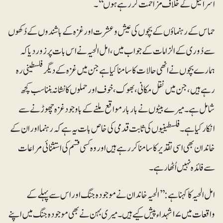
اسرائیل کے خلاف مزاحمت کر رہے ہوں‘‘۔
حماس کے رہنماؤں کے بچوں کی عیش و عشرت اور غزہ کے باشندوں کے دُکھوں
سے دُوری کے الزامات کے جواب میں، امل الحیہ نے اس بات پر زور دیا کہ
ہمارے بچوں نے انھی حالات کا سامنا کیا ہے جن میں غزہ کے دیگر فلسطینی رہ
رہے ہیں، جن میں نقل مکانی، بھوک، خوف اور حملوں کا نشانہ بننا سب کچھ
شامل ہے۔ میرے بیٹوں نے باربار مواقع ملنے کے باوجود غزہ چھوڑنے سے
انکار کیا ہے۔ فلسطینیوں کی ثابت قدمی کی خاص بات یہ ہے کہ رہنما اور ان کے
خاندان بھی اسی تقدیر کا سامنا کر رہے ہیں اور وہ کسی قسم کی استثنائی مراعات
سے فائدہ نہیں اُٹھا رہے۔
امل الحیہ کا کہنا ہے: ’’الحیہ خاندان نے موجودہ جنگ اور اس سے پہلے کے
واقعات میں ۱۷شہداء پیش کیے ہیں۔ میری بہن نے بھی موجودہ جنگ میں اپنے