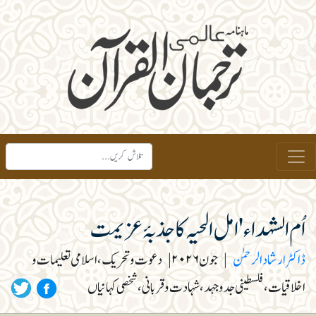
اُم الشہداء 'امل الحیہ کا جذبۂ عزیمت
ڈاکٹر ارشاد الرحمٰن
|
جون ۲۰۲۶
|
دعوت وتحریک، اسلامی تعلیمات و
اخلاقیات، فلسطینی جدوجہد، شہادت و قربانی، شخصی کہانیاں