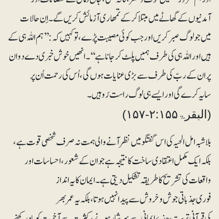
آمدنیوں کے گھاٹے میں مبتلا کر کے تمھاری آزمائش کریں گے۔ اِن حالات
میں جو لوگ صبر کریں اور جب کوئی مصیبت پڑے، تو کہیں کہ: ’’ہم اللہ ہی کے
ہیں اور اللہ ہی کی طرف ہمیں پلٹ کر جانا ہے‘‘۔ انھیں خوش خبری دے دو ان
پر ان کے ربّ کی طرف سے بڑی عنایات ہوں گی، اُس کی رحمت اُن پر
سایہ کرے گی اور ایسے ہی لوگ راست رَو ہیں۔
(البقرۃ۲:۱۵۵-۱۵۷)
بلاشبہ امل الحیہ کی اس گفتگو میں نظر آنے والی ہمت نہ صرف شخصی قوت ہے،
بلکہ ایک مکمل اعتقادی ساخت کا نتیجہ ہے جو ان کے شعور، احساسات اور
واقعات کی تشریح کا طریقہ تشکیل دیتی ہے۔ ایمان کا یہ انداز
فوری جذباتی جوش و خروش سے پیدا نہیں ہوتا، بلکہ یہ عمر بھر
کی قرآنی تربیت، جذبۂ ایمانی سے سرشار ہونے، کثرت سے آخرت کو یاد رکھنے