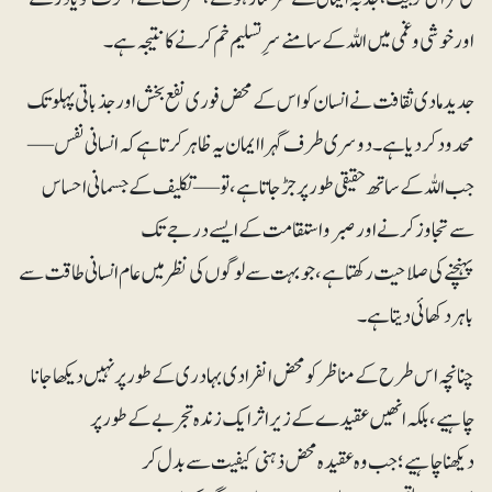
اور خوشی و غمی میں اللہ کے سامنے سرِتسلیم خم کرنے کا نتیجہ ہے۔
جدید مادی ثقافت نے انسان کو اس کے محض فوری نفع بخش اور جذباتی پہلو تک
محدود کر دیا ہے۔ دوسری طرف گہرا ایمان یہ ظاہر کرتا ہے کہ انسانی نفس —
جب اللہ کے ساتھ حقیقی طور پر جڑ جاتا ہے، تو —تکلیف کے جسمانی احساس
سے تجاوز کرنے اور صبر و استقامت کے ایسے درجے تک
پہنچنے کی صلاحیت رکھتا ہے، جو بہت سے لوگوں کی نظر میں عام انسانی طاقت سے
باہر دکھائی دیتا ہے۔
چنانچہ اس طرح کے مناظر کو محض انفرادی بہادری کے طور پر نہیں دیکھا جانا
چاہیے، بلکہ انھیں عقیدے کے زیراثر ایک زندہ تجربے کے طور پر
دیکھنا چاہیے؛ جب وہ عقیدہ محض ذہنی کیفیت سے بدل کر