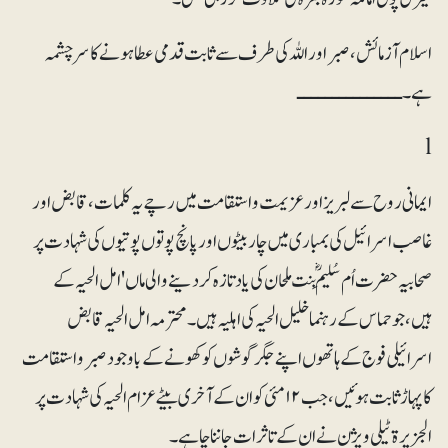
اسلام آزمائش، صبر اور اللہ کی طرف سے ثابت قدمی عطا ہونے کا سرچشمہ
ہے۔ ـــــــــــــــ
l
ایمانی روح سے لبریز اور عزیمت و استقامت میں رچے یہ کلمات، قابض اور
غاصب اسرائیل کی بمباری میں چار بیٹوں اور پانچ پوتوں پوتیوں کی شہادت پر
صحابیہ حضرت اُم سُلَیمؓ بنت ملحان کی یاد تازہ کر دینے والی ماں 'امل الحیہ کے
ہیں، جو حماس کے رہنما خلیل الحیہ کی اہلیہ ہیں۔ محترمہ امل الحیہ قابض
اسرائیلی فوج کے ہاتھوں اپنے جگر گوشوں کو کھونے کے باوجود صبر و استقامت
کا پہاڑ ثابت ہوئیں، جب ۱۲ مئی کو ان کے آخری بیٹے عزام الحیہ کی شہادت پر
الجزیرۃ ٹیلی ویژن نے ان کے تاثرات جاننا چاہے۔