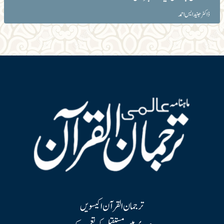
ڈاکٹر جنید ایس احمد
ترجمان القرآن اکیسویں