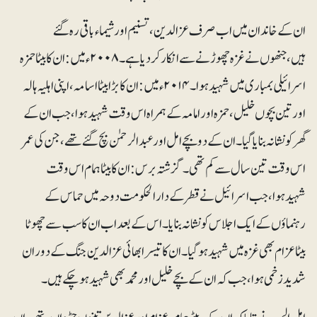
ان کے خاندان میں اب صرف عز الدین، تسنیم اور شیماء باقی رہ گئے
ہیں، جنھوں نے غزہ چھوڑنے سے انکار کر دیا ہے۔۲۰۰۸ء میں: ان کا بیٹا حمزہ
اسرائیلی بمباری میں شہید ہوا۔ ۲۰۱۴ء میں: ان کا بڑا بیٹا اسامہ، اپنی اہلیہ ہالہ
اور تین بچوں خلیل، حمزہ اور امامہ کے ہمراہ اس وقت شہید ہوا، جب ان کے
گھر کو نشانہ بنایا گیا۔ ان کے دو بچے امل اور عبد الرحمٰن بچ گئے تھے، جن کی عمر
اس وقت تین سال سے کم تھی۔ گزشتہ برس: ان کا بیٹا ہمام اس وقت
شہید ہوا، جب اسرائیل نے قطر کے دارالحکومت دوحہ میں حماس کے
رہنماؤں کے ایک اجلاس کو نشانہ بنایا۔ اس کے بعد اب ان کا سب سے چھوٹا
بیٹا عزام بھی غزہ میں شہید ہو گیا۔ ان کا تیسرا بھائی عز الدین جنگ کے دوران
شدید زخمی ہوا، جب کہ ان کے بچےخلیل اور محمد بھی شہید ہو چکے ہیں۔