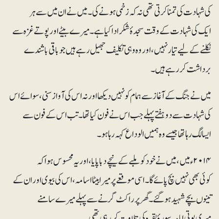
کی شہادت کی تمنا کرتی تھی نہ کہ زخمی ہونے کی۔ میں نے ان میں سے ہر
ایک کی شہادت کے وقت سجدۂ شکر ادا کیا ہے۔میرے بیٹے اور پوتے غزہ سے
نکلنے کے لیے تیار نہیں، اور وہ وہی تکلیف جھیل رہے ہیں جو باقی باشندے
برداشت کر رہے ہیں۔
میں نے جنگ کے آغاز سے ہمام کو نہیں دیکھا اور نہ اس کی آواز سنی، سوائے اس
کی شہادت سے دو ہفتے پہلے جب اس نے فون کیا تھا۔تب اس کے فون سے
ایسا لگ رہا تھا جیسے وہ ہمیں الوداع کہہ رہا ہو۔
۲۰۱۴ء میں، میں نے خود کو ملبے کے نیچے دبا پایا، اور یہ محسوس ہوا کہ
کوئی بھی نہیں بچ پائے گا۔ اسی موقعے پر میرا بیٹا اسامہ، اس کی بیوی اور ان کے
تینوں بچے شہید ہوگئے۔ گھر پر راکٹ گرنے سے پہلے میرے سامنے
میری پوتی امامہ سورۂ بقرہ کی تلاوت کر رہی تھی۔