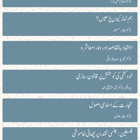
ڈاکٹر انعام الحق کوثر
ہم نماز کیوں پڑھیں؟
ڈاکٹر طاہرمسعود
اجتہاد بالمقاصد اور ہمارا معاشرہ
ڈاکٹر محمد یوسف فاروقی
خود کشی کی کوشش پر قانون سازی
پروفیسر ڈاکٹر محمد مشتاق احمد
تجارت کے اسلامی اصول
ڈاکٹر خالد علوی
فلسطین : جنسی تشدد پر چھائی خاموشی