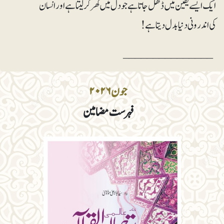
ایک ایسے یقین میں ڈھل جاتا ہے جو دل میں گھر کر لیتا ہے اور انسان
کی اندرونی دنیا بدل دیتا ہے !
_______________
جون ۲۰۲۶
فہرست مضامین