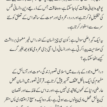
پوشیدہ ایمانی طاقت کہا جاسکتا ہے، وہ طاقت جس کے ذریعے دین، انسانی نفس
کی تشکیلِ نو کرتا ہے اور درد، محرومی اور موت کے ساتھ اس کے تعلق کو نئے
سرے سے استوار کرتا ہے۔
یہ ایک گہرا علمی سوال ہے:کون سی چیز انسان کے اندر اس غیر معمولی برداشت
کی صلاحیت پیدا کرتی ہے،اور انسانی دل اتنی بڑی محرومی کا بوجھ بغیر گرے
کیسے اٹھا سکتا ہے؟
دراصل وجود کے بارے میں اسلامی تصورِ زندگی، موت اور آزمائش کے
مفہوم کی ایک بالکل مختلف تفسیر پیش کرتا ہے۔ قرآنی تصور میں انسان محض
عارضی دنیا کے لمحوں کا قیدی نہیں ہے، اور نہ اس کے فائدے اور نقصان
کی پیمائش محض مادی پیمانوں سے ہوتی ہے، بلکہ وہ ایک وسیع تر اعتقادی پس منظر