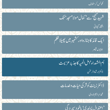
نکولس کرسٹوف
شہید گنج‘ سے ’کمال مولا مسجد‘ تک
افتخار گیلانی
ایک قائد کا جنازہ اور کشمیر میں پھیلا ظلم
ہمایوں قیصر
اُم الشہداء 'امل الحیہ کا جذبۂ عزیمت
ڈاکٹر ارشاد الرحمٰن
ڈاکٹر زینت کوثر کی حیات و خدمات
محمد ابراہیم ندوی
’اعتدال پسندی‘ یا خود سپردگی