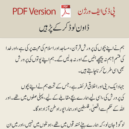
ہم نے اپنے بچوں کی پرورش قرآن، مساجد اور اسلام کی محبت پر کی ہے، اور خدا
کی قسم! ہم نہ پیچھے ہٹیں گے اور نہ بدلیں گے۔ ہم اپنے پوتوں کی پرورش
بھی اسی طرح کرنا چاہتے ہیں۔
جہاد ایک دینی اور اخلاقی فریضہ ہے، جس کے تحت ہم نے اپنے بچوں
کی پرورش کی، اسی لیے ہمارے بچےمقابلے کے لیے، پہلی صفوں میں تھے۔ اور
اللہ کے حکم سے اقصیٰ، فلسطین اور ہمارا پورا وطن آزاد ہوگا۔
لوگو! جان لو، کہ ہمارے بیٹے خندقوں میں تھے، ہوٹلوں میں نہیں، اور میں ان