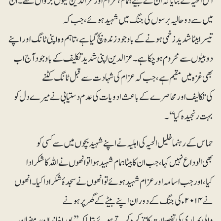
امل الحیہ نے بتایا کہ ان کے بیٹے ہمام، عزام اور عز الدین تینوں جڑواں تھے۔ ان
میں سے دو حالیہ برسوں کی جنگ میں شہید ہوئے، جب کہ
تیسرا بیٹا شدید زخمی ہونے کے باوجود زندہ بچ گیا ہے، تاہم وہ اپنی ٹانگ اور اپنے
دو بیٹوں سے محروم ہو چکا ہے۔ عز الدین اپنی شدید تکلیف کے باوجود آج اب
بھی غزہ میں مقیم ہے، جب کہ عزام کی شہادت سے قبل ٹانگ کٹنے
کی تکالیف اور محاصرے کے باعث ادویات کی عدم دستیابی نے میرے دل کو
بہت رنجیدہ کیا‘‘۔
حماس کے رہنما خلیل الحیہ کی اہلیہ نے اپنے شہید بچوں میں سے کسی کو
بھی الوداع نہیں کہا، جب ان کا بیٹا ہمام شہید ہوا تو انھوں نے اللہ کا شکر ادا
کیا، اور جب اسامہ اور عزام شہید ہوئے تو انھوں نے سجدۂ شکر ادا کیا۔انھوں
نے ۲۰۱۴ء کی جنگ کے دوران اپنے بیٹے کے گھر پر ہونے
والی بمباری کی تفصیلات کا تذکرہ کرتے ہوئے بتایا کہ ’’پورا خاندان رمضان