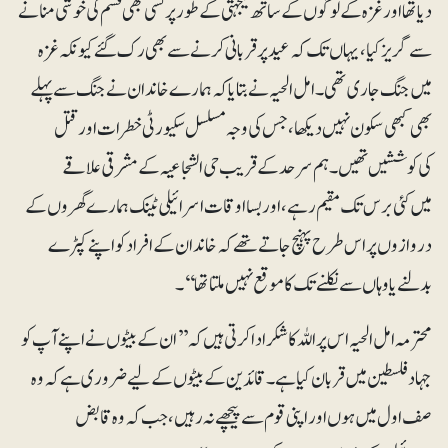
دیا تھا اور غزہ کے لوگوں کے ساتھ یکجہتی کے طور پر کسی بھی قسم کی خوشی منانے
سے گریز کیا، یہاں تک کہ عید پر قربانی کرنے سے بھی رک گئے کیونکہ غزہ
میں جنگ جاری تھی۔ امل الحیہ نے بتایا کہ ہمارے خاندان نے جنگ سے پہلے
بھی کبھی سکون نہیں دیکھا، جس کی وجہ مسلسل سکیورٹی خطرات اور قتل
کی کوششیں تھیں۔ ہم سرحد کے قریب حی الشجاعیہ کے مشرقی علاقے
میں کئی برس تک مقیم رہے، اور بسا اوقات اسرائیلی ٹینک ہمارے گھروں کے
دروازوں پر اس طرح پہنچ جاتے تھے کہ خاندان کے افراد کو اپنے کپڑے
بدلنے یا وہاں سے نکلنے تک کا موقع نہیں ملتا تھا‘‘۔
محترمہ امل الحیہ اس پر اللہ کا شکر ادا کرتی ہیں کہ ’’ان کے بیٹوں نے اپنے آپ کو
جہاد فلسطین میں قربان کیا ہے۔ قائدین کے بیٹوں کے لیے ضروری ہے کہ وہ
صف اول میں ہوں اور اپنی قوم سے پیچھے نہ رہیں، جب کہ وہ قابض