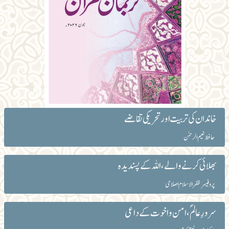
خاندان کی تربیت اور تحریکی تقاضے
حافظ نعیم الرحمٰن
بھلائی کرنے والے، اللہ کے پسندیدہ
پروفیسر ظفرالاسلام اصلاحی
سرورِ عالمؐ، امن و اخوت کے داعی