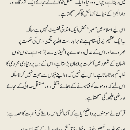
میں رہتا ہے، جہاں وہ دنیا کو ایک مستقل ٹھکانے کے بجائے ایک گزرگاہ، اور
دارالجزا کے بجائے آزمائش کا گھر سمجھتا ہے۔
اسی لیے اسلام میں ’صبر‘ محض ایک اخلاقی فضیلت نہیں ہے، بلکہ
یہ ایک عظیم ایمانی مقام ہے جو براہِ راست اللہ پر یقین، اس کی حکمت پر
بھروسے اور اس کے عدل و وعدے پر اطمینان سے جڑا ہوا ہے۔ جوں جوں
انسان کے شعور میں آخرت پر ایمان بڑھتا ہے، اس کے دل پر دنیاوی محرومی کا
غلبہ کم ہوتا جاتا ہے۔ اس لیے نہیں کہ وہ اپنے بچوں سے محبت نہیں کرتا، بلکہ
اس لیے کہ وہ موت کو فنا ہونے کے بجائے منتقلی، اور مستقل جدائی کے بجائے
عارضی علیحدگی سمجھتا ہے۔
قرآن نے مومنوں پر واضح کیا ہے کہ آزمائش اس راستے کی فطرت کا حصہ ہے:
اور ہم ضرور تمھیں خوف و خطر، فاقہ کشی، جان و مال کے نقصانات اور