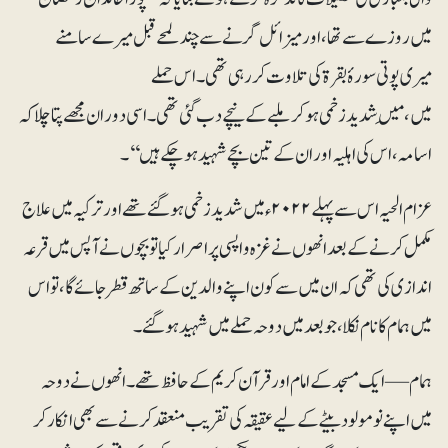
میں روزے سے تھا، اور میزائل گرنے سے چند لمحے قبل میرے سامنے
میری پوتی سورۂ بقرۃ کی تلاوت کر رہی تھی۔ اس حملے
میں، مَیں شدید زخمی ہوکر ملبے کے نیچے دب گئی تھی۔ اسی دوران مجھے پتا چلا کہ
اسامہ، اس کی اہلیہ اور ان کے تین بچے شہید ہو چکے ہیں‘‘۔
عزام الحیہ اس سے پہلے ۲۰۲۲ء میں شدید زخمی ہوگئے تھے اور ترکیہ میں علاج
مکمل کرنے کے بعد انھوں نے غزہ واپسی پر اصرار کیا تو بچوں نے آپس میں قرعہ
اندازی کی تھی کہ ان میں سے کون اپنے والدین کے ساتھ قطر جائے گا، تو اس
میں ہمام کا نام نکلا، جو بعد میں دوحہ حملے میں شہید ہوگئے۔
ہمام — ایک مسجد کے امام اور قرآن کریم کے حافظ تھے۔ انھوں نے دوحہ
میں اپنے نومولود بیٹے کے لیے عقیقہ کی تقریب منعقد کرنے سے بھی انکار کر