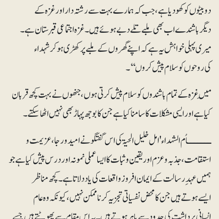
دو بیٹوں کو کھو دیا ہے، جب کہ ہمارے بہت سے رشتہ دار اور غزہ کے
دیگر باشندے اب بھی ملبے تلے دبے ہوئے ہیں۔ غزہ اجتماعی قبرستان ہے۔
میری پہلی خواہش یہ ہے کہ اپنے گھروں کے ملبے پر کھڑی ہو کر شہداء
کی روحوں کو سلام پیش کروں‘‘۔
مَیں غزہ کے تمام باشندوں کو سلام پیش کرتی ہوں، جنھوں نے بہت کچھ قربان
کیا ہے اور ایسی مشکلات کا سامنا کیا ہے جن کا بوجھ پہاڑ بھی نہیں اٹھا سکتے۔
ـــــــاُم الشہداء 'امل خلیل الحیۃ کی اس گفتگو نے امید و رجا، عزیمت و
استقامت، جذبہ و عزم اور یقین و ثبات کا ایسا عملی نمونہ اور درس پیش کیا ہے جو
ہمیں عہدِ رسالت کے ایمان افروز واقعات کی یاد دلاتا ہے ۔کچھ مناظر
ایسے ہوتے ہیں جن کا محض نفسیاتی تجزیہ کرنا ممکن نہیں، کیونکہ وہ عام
انسانی برداشت کی حدود سے باہر ہوتے ہیں۔ یہ اس مقام سے پھوٹتے ہیں جسے