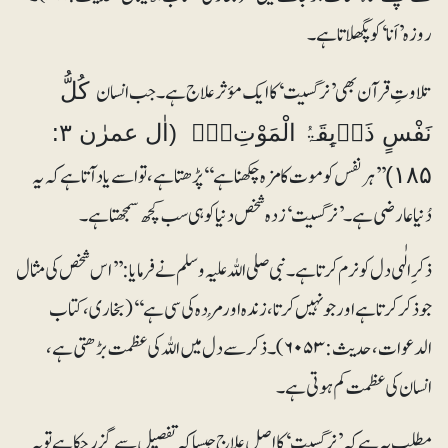
روزہ ’اَنا‘ کو پگھلاتا ہے۔
تلاوتِ قرآن بھی ’نرگسیت‘ کا ایک مؤثر علاج ہے۔ جب انسان
كُلُّ
نَفْسٍ ذَاۗىِٕقَۃُ الْمَوْتِ۝۰ۭ (اٰل عمرٰن ۳:
’’ہر نفس کو موت کا مزہ چکھنا ہے‘‘ پڑھتا ہے، تو اسے یاد آتا ہے کہ یہ
۱۸۵)
دُنیا عارضی ہے۔ ’نرگسیت‘ زدہ شخص دنیا کو ہی سب کچھ سمجھتا ہے۔
ذکرِ الٰہی دل کو نرم کرتا ہے۔ نبی صلی اللہ علیہ وسلم نے فرمایا: ’’اس شخص کی مثال
جو ذکر کرتا ہے اور جو نہیں کرتا، زندہ اورمُردہ کی سی ہے‘‘ (بخاری، کتاب
الدعوات، حدیث:۶۰۵۳)۔ ذکر سے دل میں اللہ کی عظمت بڑھتی ہے،
انسان کی عظمت کم ہوتی ہے۔
مطلب یہ ہے کہ ’نرگسیت‘ کا اصل علاج جیساکہ تفصیل سے گزر چکا ہے توبہ