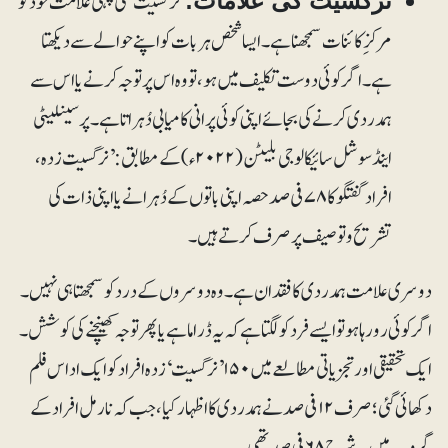
’نرگسیت‘ کی پہلی علامت خود کو
نرگسیت کی علامات:
مرکزِ کائنات سمجھنا ہے۔ ایسا شخص ہر بات کو اپنے حوالے سے دیکھتا
ہے۔ اگر کوئی دوست تکلیف میں ہو، تو وہ اس پر توجہ کرنے یا اس سے
ہمدردی کرنے کی بجائے اپنی کوئی پرانی کامیابی دُہراتا ہے۔ پرسینلیٹی
اینڈ سوشل سائیکالوجی بلیٹن(۲۰۲۲ء)کے مطابق: ’نرگسیت زدہ،
افراد گفتگو کا ۷۸ فی صد حصہ اپنی باتوں کے دُہرانے یا اپنی ذات کی
تشریح و توصیف پر صرف کرتے ہیں۔
دوسری علامت ہمدردی کا فقدان ہے۔ وہ دوسروں کے درد کو سمجھتا ہی نہیں۔
اگر کوئی رو رہا ہو تو ایسے فرد کو لگتا ہے کہ یہ ڈراما ہے یا پھر توجہ کھینچنے کی کوشش۔
ایک تحقیقی اور تجزیاتی مطالعے میں ۱۵۰ ’نرگسیت‘ زدہ افراد کو ایک اداس فلم
دکھائی گئی؛ صرف ۱۲ فی صد نے ہمدردی کا اظہار کیا، جب کہ نارمل افراد کے
گروپ میں یہ شرح ۶۸ فی صد تھی۔