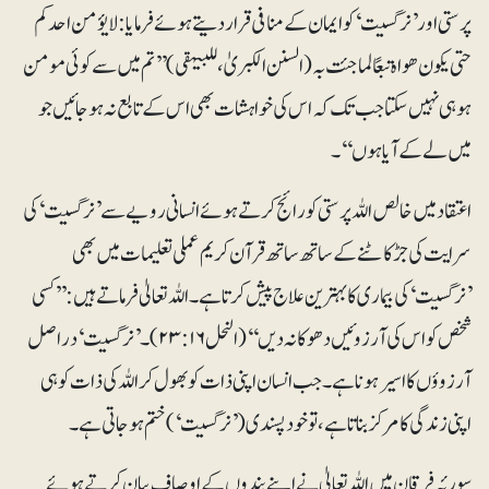
پرستی اور ’نرگسیت‘ کو ایمان کے منافی قرار دیتے ہوئے فرمایا: لا یؤمن احدکم
حتی یکون ھواہ تبعًا لما جئت بہ (السنن الکبریٰ، للبیہقی) ’’تم میں سے کوئی مومن
ہو ہی نہیں سکتا جب تک کہ اس کی خواہشات بھی اس کے تابع نہ ہوجائیں جو
میں لے کے آیا ہوں‘‘۔
اعتقاد میں خالص اللہ پرستی کو رائج کرتے ہوئے انسانی رویے سے ’نرگسیت‘ کی
سرایت کی جڑ کاٹنے کے ساتھ ساتھ قرآن کریم عملی تعلیمات میں بھی
’نرگسیت‘ کی بیماری کا بہترین علاج پیش کرتا ہے۔ اللہ تعالیٰ فرماتے ہیں: ’’کسی
شخص کو اس کی آرزوئیں دھوکا نہ دیں‘‘ (النحل۱۶: ۲۳)۔ ’نرگسیت‘ دراصل
آرزوؤں کا اسیر ہونا ہے۔ جب انسان اپنی ذات کو بھول کر اللہ کی ذات کو ہی
اپنی زندگی کا مرکز بناتا ہے، تو خود پسندی (’نرگسیت‘)ختم ہو جاتی ہے۔
سورئہ فرقان میں اللہ تعالیٰ نے اپنے بندوں کے اوصاف بیان کرتے ہوئے