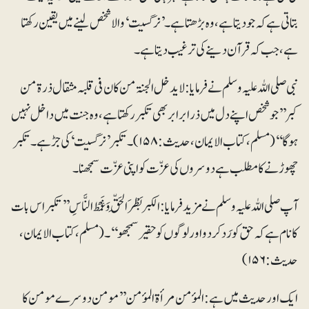
بتاتی ہے کہ جو دیتا ہے، وہ بڑھتا ہے۔ ’نرگسیت‘ والا شخص لینے میں یقین رکھتا
ہے،جب کہ قرآن دینے کی ترغیب دیتا ہے۔
نبی صلی اللہ علیہ وسلم نے فرمایا: لا یدخل الجنۃ من کان فی قلبہ مثقال ذرۃ من
کبر ’’جو شخص اپنے دل میں ذرا برابر بھی تکبر رکھتا ہے، وہ جنت میں داخل نہیں
ہوگا‘‘ (مسلم، کتاب الایمان، حدیث:۱۵۸)۔ تکبر ’نرگسیت‘ کی جڑ ہے۔ تکبر
چھوڑنے کا مطلب ہے دوسروں کی عزّت کو اپنی عزّت سمجھنا۔
آپ صلی اللہ علیہ وسلم نے مزید فرمایا:الکبر بَطْرَ الحَقِّ وَغَمْطُ النَّاسِ ’’تکبر اس بات
کا نام ہے کہ حق کو رَد کر دو اور لوگوں کو حقیر سمجھو‘‘۔ (مسلم، کتاب الایمان،
حدیث:۱۵۶)
ایک اور حدیث میں ہے:المؤمن مرأۃ المؤمن ’’مومن دوسرے مومن کا