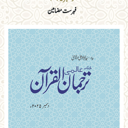
فہرست مضامین