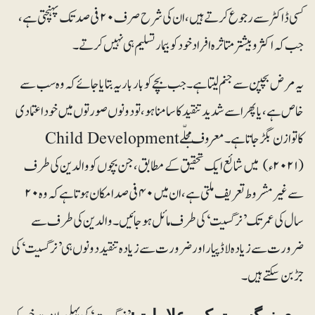
کسی ڈاکٹر سے رجوع کرتے ہیں، ان کی شرح صرف ۲۰ فی صد تک پہنچتی ہے،
جب کہ اکثروبیشتر متاثرہ افراد خود کو بیمار تسلیم ہی نہیں کرتے۔
یہ مرض بچپن سے جنم لیتا ہے۔ جب بچے کو بار بار یہ بتایا جائے کہ وہ سب سے
خاص ہے، یا پھر اسے شدید تنقید کا سامنا ہو، تو دونوں صورتوں میں خود اعتمادی
کا توازن بگڑ جاتا ہے۔ معروف مجلّے Child Development
(۲۰۲۱ء) میں شائع ایک تحقیق کے مطابق، جن بچوں کو والدین کی طرف
سے غیر مشروط تعریف ملتی ہے، ان میں ۴۰ فی صد امکان ہوتا ہے کہ وہ ۲۰
سال کی عمر تک ’نرگسیت‘ کی طرف مائل ہو جائیں۔ والدین کی طرف سے
ضرورت سے زیادہ لاڈ پیار اور ضرورت سے زیادہ تنقید دونوں ہی ’نرگسیت‘ کی
جڑ بن سکتے ہیں۔