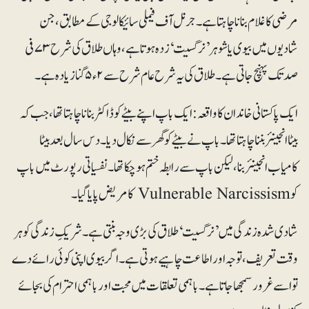
مرضی کا غلام بنانا چاہتا ہے۔ جرنل آف فیملی سائیکالوجی کے مطابق، جن
شادیوں میں بیوی یا شوہر ’نرگسیت‘ زدہ ہوتا ہے، وہاں طلاق کی شرح ۷۳ فی
صد تک پہنچ جاتی ہے۔ طلاق کی یہ شرح عام شرح سے ۲ء۵گنا زیادہ ہے۔
ایک پاکستانی خاندان کا واقعہ: ایک باپ اپنے بیٹے کو ڈاکٹر بنانا چاہتا تھا، جب کہ
بیٹا انجینئر بننا چاہتا تھا۔ باپ نے بیٹے کو گھر سے نکال دیا۔ دس سال بعد بیٹا
کامیاب انجینئر بنا، لیکن باپ سے رابطہ ختم ہو چکا تھا۔ نفسیاتی رپورٹ میں باپ
کو Vulnerable Narcissism کا مریض پایا گیا۔
شادی شدہ زندگی میں ’نرگسیت‘ طلاق کی بڑی وجہ بنتی ہے۔ شریکِ زندگی کو ہر
وقت تعریف، توجہ اور اطاعت چاہیے ہوتی ہے۔ اگر بیوی اپنی کوئی رائے دے
تو اسے غرور سمجھا جاتا ہے۔ باہمی تعلقات میں محبت اورباہمی احترام کی بجائے