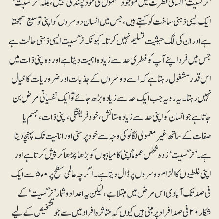
’نرگسیت‘ انسانی فطرت میں موجود معمول کی خود پسندی نہیں، بلکہ ’نرگسیت‘
ایک ایسی ذہنی ساخت کو کہتے ہیں، جس میں انسان دوسروں کو اپنی توسیع سمجھتا
ہے اور ان کی الگ حیثیت تسلیم نہیں کرتا۔ کیونکہ نرگسیت ایسی ذہنی حالت ہے
جس میں فرد اپنے آپ کو فطری حد سے زیادہ اہمیت دیتا ہے اور وہ اپنی ذات میں
اس قدر مشغول رہتا ہے کہ اسے دوسروں کے جذبات اور ضروریات کا خیال
نہیں رہتا۔ یہ رویہ جب ایک حد سے زیادہ بڑھ جائے تو ایک نفسیاتی مرض بن
جاتا ہے جو انسان کو اپنی حد سے زیادہ ستائش، خود فریفتگی، اپنی ذات، جسم یا
صفات کے ساتھ غیرمعمولی لگائو کی وجہ سے خودپرستی اور انانیت تک پہنچا دیتا
ہے۔ ’نرگسیت‘ زدہ شخص عموماً اپنی کامیابیوں کو بڑھا چڑھا کر پیش کرتا ہے اور
اپنی غلطیوں کا الزام دوسروں پر ڈال دیتا ہے۔ اگرچہ عالمی سطح پر ۰ء۵ سے ایک
فی صد تک آبادی اس مرض میں مبتلا ہے، لیکن یہ اعدادوشمار ’نرگسیت‘ کے
شکار ۲۰ فی صد افراد پر مبنی ہیں کیوں کہ متاثرہ افراد میں سے جو تشخیص کے لیے