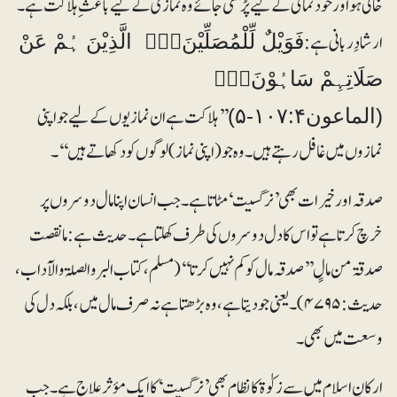
خالی ہو اور خودنمائی کے لیے پڑھی جائے وہ نمازی کے لیے باعث ِ ہلاکت ہے۔
ارشادِ ربانی ہے:
فَوَيْلٌ لِّلْمُصَلِّيْنَ۝۴ۙ الَّذِيْنَ ہُمْ عَنْ
صَلَاتِہِمْ سَاہُوْنَ۝۵ۙ
’’ہلاکت ہے ان نمازیوں کے لیے جو اپنی
(الماعون۱۰۷:۴-۵)
نمازوں میں غافل رہتے ہیں۔وہ جو (اپنی نماز) لوگوں کو دکھاتے ہیں‘‘۔
صدقہ اور خیرات بھی ’نرگسیت‘ مٹاتا ہے۔ جب انسان اپنا مال دوسروں پر
خرچ کرتا ہے تو اس کا دل دوسروں کی طرف کھلتا ہے۔ حدیث ہے:ما نقصت
صدقۃ من مالٍ ’’صدقہ مال کو کم نہیں کرتا‘‘ (مسلم، کتاب البر والصلۃ والآداب،
حدیث: ۴۷۹۵)۔ یعنی جو دیتا ہے، وہ بڑھتا ہے نہ صرف مال میں، بلکہ دل کی
وسعت میں بھی۔
ارکانِ اسلام میں سے زکوٰۃ کا نظام بھی ’نرگسیت‘ کا ایک مؤثر علاج ہے۔ جب