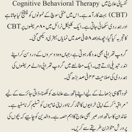
نفسیاتی علاج میں Cognitive Behavioral Therapy
(CBT) بہت کارآمد ہے۔ اس میں منفی سوچ کے نمونوں کو چیلنج کیا جاتا ہے
اور ہمدردی سکھائی جاتی ہے۔ ایک کلینکل ٹرائل میں ۸۰ مریضوں پر CBT
کا تجربہ کیا گیا، چھ ماہ بعد ۵۸ فی صد میں نمایاں بہتری دیکھی گئی۔
گروپ تھراپی بھی مددگار ہوتی ہے، جہاں وہ دوسروں کے درد سن کر اپنے
اندر تبدیلی لاتے ہیں۔ ایک مطالعے میں گروپ تھراپی والے مریضوں کی
ہمدردی کی صلاحیت ۴۴فی صد بڑھ گئی۔
خود آگاہی بڑھانے کے لیے اپنے ہاتھ سے علامات کو لکھنا، ذاتی جائزے کے لیے
’مراقبہ‘ کرکے اپنی خرابیوں کا شمار کرنا اور اپنی خامیوں کو تسلیم کرنا مفید ہے۔
خاندان کا ساتھ اور صبر بھی علاج کا اہم حصہ ہے۔ والدین کو چاہیے کہ بچوں کی
پرورش متوازن طریقے سے کریں۔