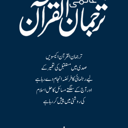
ترجمان القرآن اکیسویں
صدی میں مستقبل کی تعمیر کے
لیے رہنمائی کا فریضہ انجام دے رہا ہے
اور آج کے سلگتے مسائل کا حل اسلام
کی روشنی میں پیش کر رہا ہے