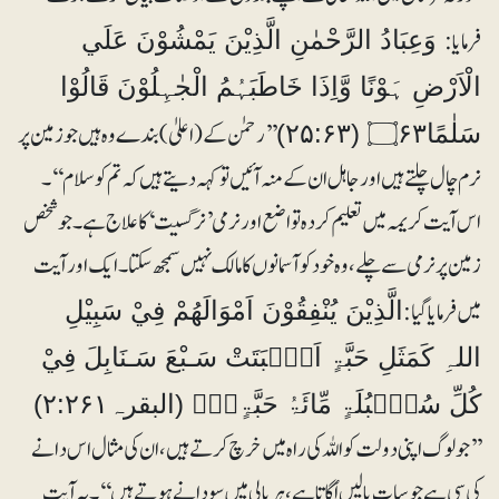
فرمایا:
وَعِبَادُ الرَّحْمٰنِ الَّذِيْنَ يَمْشُوْنَ عَلَي
الْاَرْضِ ہَوْنًا وَّاِذَا خَاطَبَہُمُ الْجٰہِلُوْنَ قَالُوْا
’’رحمٰن کے (اعلیٰ) بندے وہ ہیں جو زمین پر
سَلٰمًا۝۶۳ (۲۵:۶۳)
نرم چال چلتے ہیں اور جاہل ان کے منہ آئیں تو کہہ دیتے ہیں کہ تم کو سلام‘‘۔
اس آیت کریمہ میں تعلیم کردہ تواضع اور نرمی ’نرگسیت‘ کا علاج ہے۔ جو شخص
زمین پر نرمی سے چلے، وہ خود کو آسمانوں کا مالک نہیں سمجھ سکتا۔ ایک اور آیت
میں فرمایا گیا:
الَّذِيْنَ يُنْفِقُوْنَ اَمْوَالَھُمْ فِيْ سَبِيْلِ
اللہِ كَمَثَلِ حَبَّۃٍ اَنْۢبَتَتْ سَـبْعَ سَـنَابِلَ فِيْ
كُلِّ سُنْۢبُلَۃٍ مِّائَۃُ حَبَّۃٍ۝۰ۭ (البقرہ۲:۲۶۱)
’’جو لوگ اپنی دولت کو اللہ کی راہ میں خرچ کرتے ہیں، ان کی مثال اس دانے
کی سی ہے جو سات بالیں اُگاتا ہے، ہر بالی میں سو دانے ہوتے ہیں‘‘ ۔ یہ آیت