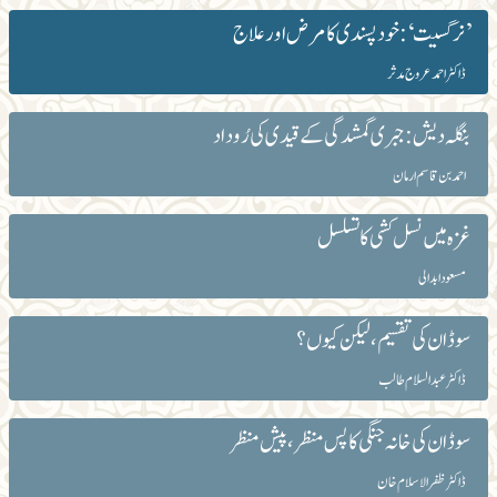
’نرگسیت‘: خود پسندی کا مرض اور علاج
ڈاکٹر احمد عروج مدثر
بنگلہ دیش: جبری گمشدگی کے قیدی کی رُوداد
احمد بن قاسم ارمان
غزہ میں نسل کشی کا تسلسل
مسعود ابدالی
سوڈان کی تقسیم، لیکن کیوں ؟
ڈاکٹرعبدالسلام طالب
سوڈان کی خانہ جنگی کا پس منظر، پیش منظر
ڈاکٹر ظفرالاسلام خان