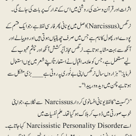
اثرات اور قرآن و سنت کی روشنی میں اس کے تدارک پر بات کی جائے گی۔
نرگس (Narcissus) اصل میں یونانی پھر فارسی لفظ ہے، جو ایک قسم کے
پودے اور پھول کا نام ہے جس میں صرف چھ پتیاں ہوتی ہیں اور وہ پیالے اور
آنکھ سے بہت مشابہ ہوتا ہے۔ نرگس مجازاً پُرکشش آنکھ اور چشمِ محبوب کے
لیے مستعمل ہے، جس کو علّامہ اقبال نے استعارتاً اپنے شعر میں یوں استعمال
فرمایا: ’’ہزاروں سال نرگس اپنی بے نُوری پہ روتی ہے___ بڑی مشکل سے
ہوتا ہے چمن میں دیدہ ور پیدا‘‘۔
’نرگسیت‘ کا لفظ یونانی افسانوی کردار Narcissus سے نکلا ہے، جو اپنی
خوب صورتی میں ڈوب کر ہلاک ہو گیا تھا۔ علمِ نفسیات میں
اسے Narcissistic Personality Disorder کہا جاتا ہے۔