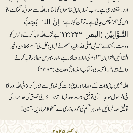
اور استغفار ہی ہے۔ جب انسان اپنی خامیوں کو مانتا اور اللہ سے معافی مانگتا ہے، تو
اس کی ’اَنا‘ پگھل جاتی ہے۔ قرآن کہتا ہے:
اِنَّ اللہَ يُحِبُّ
’’بے شک اللہ توبہ کرنے والوں کو
التَّـوَّابِيْنَ (البقرہ۲:۲۲۲)
دوست رکھتا ہے‘‘ ۔ نبی صلی اللہ علیہ وسلم نے فرمایا: کل بنی آدم خطاؤن وخیر
الخطائین التوابون ’’ آدم کی اولاد خطا کار ہے، اور بہترین خطا کار توبہ کرنے
والے ہیں‘‘۔ (ترمذی، کتاب الذبائح، حدیث: ۲۴۸۳)
اللہ ہمیں اپنی ذات کے حصار اور اپنی ذات کی غلامی سے نکال کر فنا فی اللہ اور فنا
فی الرسول ہوجانے کی توفیق و ہمت عطا فرماتے ہوئے اپنی مخلوق کی خدمت کی
توفیق عطافرمائیں، اور ہر قسم کی خود پسندی سے محفوظ فرمادیں، آمین!
دسمبر ۲۰۲۵