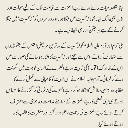
اپنا مقصد حیات بنائے ہوئے ربّ العزت سے قیامت تک کے لیے مہلت اور
اذن بھی مانگ لیا۔ خود نرگسیت میں مبتلا ہونا اور دوسروں کو ’نرگسیت‘ میں مبتلا
کرنے کے لیے ہر جتن کرنا ہی شیطانیت ہے۔
بنی آدم اور آدم علیہ السلام کو نرگسیت کے بدترین مریض ابلیس کے ہتھکنڈوں
سے متعارف کرانے، اس سے بچنے اور نرگسیت کا شکار ہوجانے کی صورت میں
اس کے تدارک (توبہ) کی تربیت، ربّ العزت نے انسان کو جنت میں سکونت
دے کر فرمائی۔ آدم علیہ السلام نے اس تربیت کو کامیابی سے مکمل کرنے کا
مظاہرہ، ابلیسی سازش کا شکار ہوکر ربّ العزت کی نافرمانی کرگزرنے کا احساس
ہوتے ہی اپنی غلطی کا ربّ العزت کے سامنے ندامت و عاجزی سے اعتراف
کرتے ہوئے ربّ العزت کی رحمت، عفوودرگزر اور مغفرت کا طلب گار
ہوتے ہوئے کیا۔