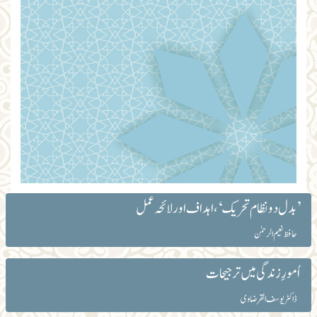
’بدل دو نظام تحریک‘، اہداف اور لائحہ عمل
حافظ نعیم الرحمٰن
اُمورِ زندگی میں ترجیحات
ڈاکٹر یوسف القرضاوی