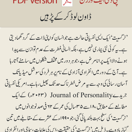
’نرگسیت‘ ایک ایسی نفسیاتی حالت ہے جو انسان کو اپنی ذات کے گرد گھما دیتی
ہے۔ یہ کوئی نئی بیماری نہیں ہے، بلکہ انسانی فطرت کے عدم توازن سے پیدا
ہونے والا ایک پرانا مرض ہے، جو ہر دور میں مختلف شکلوں میں سامنے آتا رہا
ہے۔ آج کے دور میں انفرادی آزادی کے نام پر ہرفرد کی سوشل میڈیا تک
آسان رسائی کی وجہ سے یہ مرض خطرناک حد تک پھیل رہا ہے۔ امریکی نفسیاتی
جریدے Journal of Personality (۲۰۲۳ء) کے ایک
مطالعے کے مطابق، ۱۸ سے ۳۵سال کی عمر کے ۶۲ فی صد نوجوانوں میں
’نرگسیت‘ کی سطح بہت بلند پائی گئی، جو ۱۹۹۰ء کے عشرے کے مقابلے میں تین
گنا زیادہ ہے۔ ذیل میں ’نرگسیت‘ کی حقیقت، اس کی علامات، سماجی اور انفرادی