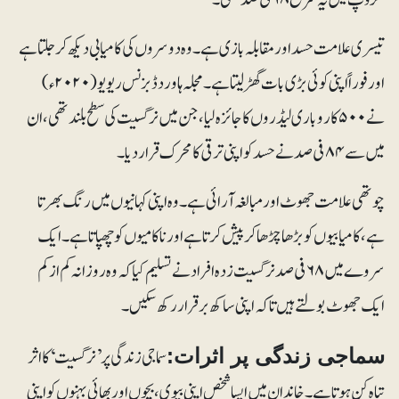
تیسری علامت حسد اور مقابلہ بازی ہے۔ وہ دوسروں کی کامیابی دیکھ کر جلتا ہے
اور فوراً اپنی کوئی بڑی بات گھڑ لیتا ہے۔مجلہ ہاوردڈ بزنس ریویو (۲۰۲۰ء)
نے ۵۰۰ کاروباری لیڈروں کا جائزہ لیا، جن میں نرگسیت کی سطح بلند تھی، ان
میں سے ۸۴ فی صد نے حسد کو اپنی ترقی کا محرک قرار دیا۔
چوتھی علامت جھوٹ اور مبالغہ آرائی ہے۔ وہ اپنی کہانیوں میں رنگ بھرتا
ہے، کامیابیوں کو بڑھا چڑھا کر پیش کرتا ہے اور ناکامیوں کو چھپاتا ہے۔ ایک
سروے میں ۶۸ فی صد نرگسیت زدہ افراد نے تسلیم کیا کہ وہ روزانہ کم از کم
ایک جھوٹ بولتے ہیں تاکہ اپنی ساکھ برقرار رکھ سکیں۔
سماجی زندگی پر ’نرگسیت‘ کا اثر
سماجی زندگی پر اثرات:
تباہ کن ہوتا ہے۔ خاندان میں ایسا شخص اپنی بیوی، بچوں اور بھائی بہنوں کو اپنی