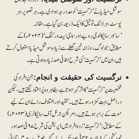
سوشل میڈیا نے ’نرگسیت‘ کو حددرجہ ہوا دی ہے۔ ہر تصویر، ہر
پوسٹ، ہرلائک توثیق کا ایک ذریعہ بن گیا ہے۔ مقالہ
’سائبرسائیکالوجی رویے اور سماجی نیٹ ورکنگ‘ (۲۰۲۴ء) کے
مطابق: جو لوگ روزانہ تین گھنٹے سے زیادہ سوشل میڈیا استعمال کرتے
ہیں، ان میں ’نرگسیت‘ کی شرح ۵۱ فی صد زیادہ ہوتی ہے۔
جن افراد کی
نرگسیت کی حقیقت و انجام:
شخصیت پر ’نرگسیت‘ کا اثر گہرا ہوتا ہے، بظاہر وہ پُراعتماد لگتے ہیں، لیکن
دراصل بہت کمزور ہوتے ہیں۔ تنقید اور اختلاف رائے ان کے لیے
موت کے برابر ہوتے ہیں۔ امریکن جرنل آف سائیکاٹری (۲۰۲۳ء)
کے مطابق: ’نرگسیت‘ زدہ افراد میں ڈپریشن کی شرح ۶۷ فی صد اور
خودکشی کے خیالات ۴۲ فی صد تک پائے گئے۔ طویل مدت میں تنہائی