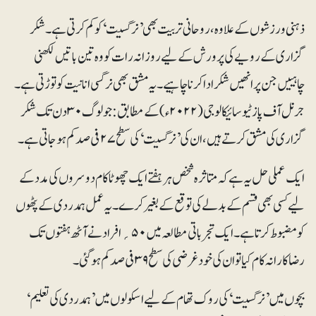
ذہنی ورزشوں کے علاوہ، روحانی تربیت بھی ’نرگسیت‘ کو کم کرتی ہے۔ شکر
گزاری کے رویے کی پرورش کے لیے روزانہ رات کو وہ تین باتیں لکھنی
چاہییں جن پر انھیں شکر ادا کرنا چاہیے۔ یہ مشق بھی نرگسی انانیت کو توڑتی ہے۔
جرنل آف پازٹیو سائیکالوجی (۲۰۲۲ء) کے مطابق: جو لوگ ۳۰ دن تک شکر
گزاری کی مشق کرتے ہیں، ان کی ’نرگسیت‘ کی سطح ۲۷ فی صد کم ہوجاتی ہے۔
ایک عملی حل یہ ہے کہ متاثرہ شخص ہر ہفتے ایک چھوٹا کام دوسروں کی مدد کے
لیے کسی بھی قسم کے بدلے کی توقع کے بغیر کرے۔ یہ عمل ہمدردی کے پٹھوں
کو مضبوط کرتا ہے۔ ایک تجرباتی مطالعہ میں ۵۰؍ افراد نے آٹھ ہفتوں تک
رضاکارانہ کام کیا تو ان کی خود غرضی کی سطح ۳۹ فی صدکم ہوگئی۔
بچوں میں ’نرگسیت‘ کی روک تھام کے لیے اسکولوں میں ’ہمدردی کی تعلیم‘