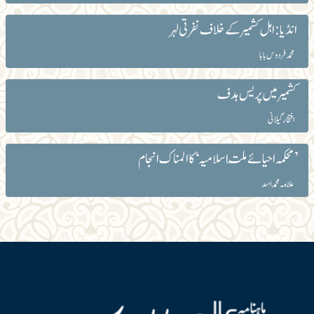
انڈیا: اہل کشمیر کے خلاف نفرتی لہر
محمد فردوس بابا
کشمیر میں پریس ہدف
افتخار گیلانی
’محکمہ احیائے ملّت اسلامیہ‘ کا المناک انجام
علّامہ محمد اسد