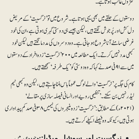
کنٹرول غالب ہوتا ہے۔
دوستوں کے حلقے میں بھی یہی ہوتا ہے۔ شروع میں تو ’نرگسیت‘ کے مریض
دل کش اور پُرجوش لگتے ہیں، لیکن جیسے ہی دوستی گہری ہوتی ہے، ان کی خود
غرضی سامنے آنا شروع ہوجاتی ہے۔ وہ دوسروں کی مدد مانگتے ہیں لیکن خود
کبھی مدد نہیں کرتے۔ ایک مطالعہ میں ۲۰۰ ’نرگسیت‘ زدہ افراد کے دوستوں
میں سے ۹۱ فی صد نے کہا کہ وہ دوستی کو ’یک طرفہ‘ سمجھتے ہیں۔
کام کی جگہ پر ’نرگسیت‘ والے لوگ عموماً باس بننا چاہتے ہیں، لیکن وہ کبھی ٹیم
لیڈر نہیں بن سکتے۔ ’تنظیمی رویے اور انسانی فیصلہ سازی پر مقالے‘
(۲۰۲۱ء)کے مطابق: ’نرگسیت‘ زدہ منیجروں کی ٹیمیں ۳۸ فی صد کم پیداواری
ہوتی ہیں، کیونکہ وہ فیصلے اکیلے کرتے ہیں۔
موجودہ عہد میں
نرگسیت اور سوشل میڈیا: