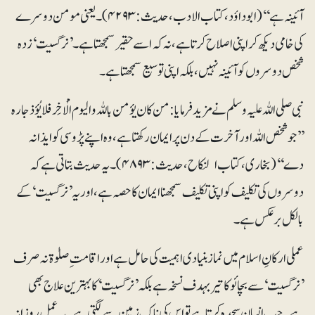
آئینہ ہے‘‘ (ابو داؤد، کتاب الادب، حدیث: ۴۲۹۳)۔ یعنی مومن دوسرے
کی خامی دیکھ کر اپنی اصلاح کرتا ہے، نہ کہ اسے حقیر سمجھتا ہے۔ ’نرگسیت‘ زدہ
شخص دوسروں کو آئینہ نہیں، بلکہ اپنی توسیع سمجھتا ہے۔
نبی صلی اللہ علیہ وسلم نے مزید فرمایا:من کان یؤمن باللہ والیوم الْاٰخِر فلا یُؤذ جارہ
’’جو شخص اللہ اور آخرت کے دن پر ایمان رکھتا ہے، وہ اپنے پڑوسی کو ایذا نہ
دے‘‘ (بخاری، کتاب النکاح، حدیث: ۴۸۹۳)۔ یہ حدیث بتاتی ہے کہ
دوسروں کی تکلیف کو اپنی تکلیف سمجھنا ایمان کا حصہ ہے، اور یہ ’نرگسیت‘ کے
بالکل برعکس ہے۔
عملی ارکانِ اسلام میں نماز بنیادی اہمیت کی حامل ہے اور اقامت ِ صلوٰۃ نہ صرف
’نرگسیت‘ سے بچائو کا تیربہدف نسخہ ہے بلکہ ’نرگسیت‘ کا بہترین علاج بھی
ہے۔ جب انسان سجدہ کرتا ہے تو اس کی ناک زمین سے لگتی ہے۔ یہ عمل روزانہ