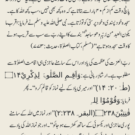
پانچ وقت کم از کم ۴۰ بار اسے بتاتا ہے کہ وہ کچھ بھی نہیں، سب کچھ اللہ کا ہے۔
سجدہ خود پسندی و خود پرستی کو توڑتا ہے۔ نبی صلی اللہ علیہ وسلم نے فرمایا: اقرب ما
یکون العبد من رَبِّہٖ وھو ساجدٌ ’’بندے کا اپنے ربّ سے سب سے قریب ہونے
کا وقت سجدہ ہوتا ہے‘‘ (مسلم، کتاب الصلوٰۃ،حدیث: ۷۷۳)
ربّ العزت کی عظمت کی یاد اور اس کے سامنے عاجزی ہی اقامت الصلوٰۃ سے
مطلو ب ہے۔ارشادِ ربانی ہے:
وَاَقِـمِ الصَّلٰوۃَ لِذِكْرِيْ۝۱۴
’’اور میری یاد کے لیے نماز کو قائم کرو‘‘۔ پھر
(طٰہٰ۲۰: ۱۴)
فرمایا:
وَقُوْمُوْا لِلہِ
’’اور نماز میں اللہ کے سامنے
قٰنِتِيْنَ۝۲۳۸(البقرہ۲:۲۳۸)
پوری عاجزی اور یکسوئی کے ساتھ کھڑے ہوجائو‘‘۔ اور جو نماز اللہ کی یاد سے