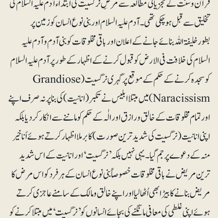
قرآن و سنت کے تجزیاتی مطالعہ سے مرضِ نرگسیت کی ابتداء آدم علیہ السلام کی
تخلیق سے قبل ہوچکی تھی۔ آدم علیہ السلام اور بنی نوع انسان کو زمین پر
بطورخلیفۃ اللہ بنائے جانے کے اعلان اور باقی مخلوقات کو بنی آدم و آدم علیہ
السلام کی خلافت فی الارض کو قبول کرنے کے اظہار کے طور پر آدم علیہ السلام
کو سجدہ کرنے کے حکم کے موقع پر گہری نرگسیت (Grandiose
Naracissism) میں مبتلا ابلیس نے تکبر (انانیت) کی بنا پر نہ صرف اپنے
اور تمام مخلوقات کے خالق و رازق اور الٰہ کے حکم کو ماننے سے انکار کر دیا بلکہ
اپنی انانیت (نرگسیت کی شدید ترین صورت) کا برملا اظہار کرتے ہوئے اَنا خیر
منہ کے دعوے پر جم گیا۔ یہی نہیں بلکہ ’نرگسیت‘ اور انانیت کے اس شدید
ترین مریض نے باقی مخلوقات خصوصاً بنی نوع انسان کے ہرفرد کو اس مرض کا
مریض بنانے کا بیڑا بھی اُٹھا لیا اور اپنے خالق و مالک کے سامنے عاجزی کرتے
ہوئے اپنی غلطی کی معافی مانگنے کی بجائے انسانوں کو ’نرگسیت‘ میں مبتلا کرنے کو