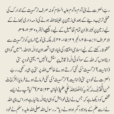
ربّ العزت نے بنی آدم و آدم علیہ السلام کو نہ صرف نرگسیت کے تدارک کی
عملی ترتیب دینے کے بعد ہی زمین پر خلیفۃ اللہ ہونے کی ذمہ داری نبھانے کے
لیے زمین پر اُتارا (ان تمام تفاصیل کے لیے دیکھیے البقرہ ۲:۳۰-۳۹،
الاعراف ۷:۱۱-۲۵، الحجر ۱۵:۲۶-۴۲)۔ بلکہ بنی نوع انسان کو نرگسیت سے
محفوظ رکھنے کے لیے اسلامی اعتقاد کی بنیاد ہی اشھدا ان لا الٰہ الا اللہ ،’’میں گواہی
دیتا ہوں کہ اللہ کے سوا کوئی الٰہ (قابلِ پرستش) نہیں‘‘، یعنی خودپرستی
(انانیت) ’نرگسیت‘ کی نفی کرتے ہوئے خالص اللہ پرستی پر ہی رکھی۔ ربّ
العزت نے خود پرستی (انانیت) ’نرگسیت‘ کی نفی فرماتے ہوئے فرمایا: اَفَرَءَيْتَ
مَنِ اتَّخَذَ اِلٰــہَہٗ ہَوٰىہُ وَاَضَلَّہُ اللہُ عَلٰي عِلْمٍ (الجاثیہ ۴۵:۲۳)’’کیا آپ نے ایسے
شخص کو دیکھا ہے کہ جس نے اپنی خواہش کو ہی اپنا الٰہ بنا لیا ہے اور اس بناپر اللہ
نے اسے علم کے باوجود گمراہ ہونے دیا‘‘۔ رسول اللہ صلی اللہ علیہ وسلم نے خود