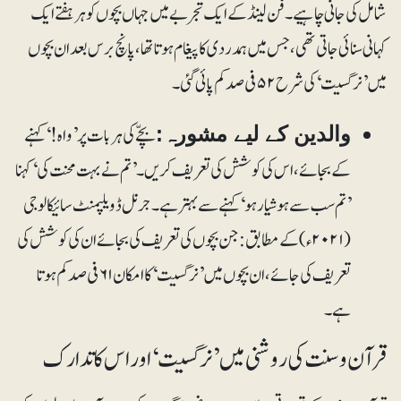
شامل کی جانی چاہیے۔ فن لینڈ کے ایک تجربے میں جہاں بچوں کو ہر ہفتے ایک
کہانی سنائی جاتی تھی، جس میں ہمدردی کا پیغام ہوتا تھا، پانچ برس بعد ان بچوں
میں ’نرگسیت‘ کی شرح ۵۲ فی صد کم پائی گئی۔
بچّے کی ہر بات پر ’واہ!‘ کہنے
والدین کے لیے مشورہ:
کے بجائے، اس کی کوشش کی تعریف کریں۔ ’تم نے بہت محنت کی‘ کہنا
’تم سب سے ہوشیار ہو‘ کہنے سے بہتر ہے۔ جرنل ڈویلپمنٹ سائیکالوجی
(۲۰۲۱ء) کے مطابق: جن بچوں کی تعریف کی بجائے ان کی کوشش کی
تعریف کی جائے، ان بچوں میں ’نرگسیت‘ کا امکان ۶۱ فی صد کم ہوتا
ہے۔
قرآن و سنت کی روشنی میں ’نرگسیت‘ اور اس کا تدارک