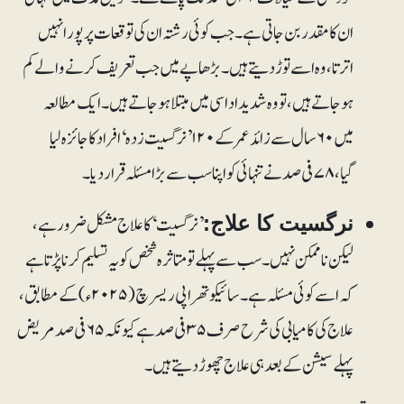
ان کا مقدر بن جاتی ہے۔ جب کوئی رشتہ ان کی توقعات پر پورا نہیں
اترتا، وہ اسے توڑ دیتے ہیں۔ بڑھاپے میں جب تعریف کرنے والے کم
ہو جاتے ہیں، تو وہ شدید اداسی میں مبتلا ہو جاتے ہیں۔ ایک مطالعہ
میں ۶۰ سال سے زائد عمر کے ۱۲۰ ’نرگسیت زدہ‘ افراد کا جائزہ لیا
گیا، ۷۸ فی صد نے تنہائی کو اپنا سب سے بڑا مسئلہ قرار دیا۔
’نرگسیت‘ کا علاج مشکل ضرور ہے،
نرگسیت کا علاج:
لیکن ناممکن نہیں۔ سب سے پہلے تو متاثرہ شخص کو یہ تسلیم کرنا پڑتا ہے
کہ اسے کوئی مسئلہ ہے۔ سائیکوتھراپی ریسرچ (۲۰۲۵ء) کے مطابق،
علاج کی کامیابی کی شرح صرف ۳۵ فی صد ہے کیونکہ ۶۵ فی صد مریض
پہلے سیشن کے بعد ہی علاج چھوڑ دیتے ہیں۔