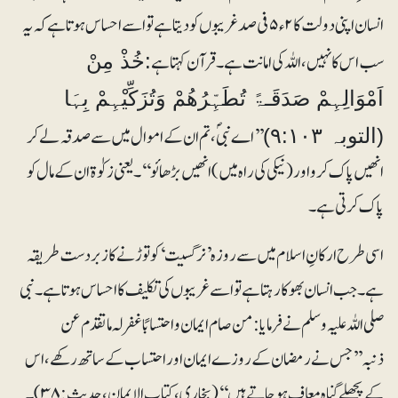
انسان اپنی دولت کا ۲ء۵ فی صد غریبوں کو دیتا ہے تو اسے احساس ہوتا ہے کہ یہ
سب اس کا نہیں، اللہ کی امانت ہے۔ قرآن کہتا ہے
:خُذْ مِنْ
اَمْوَالِہِمْ صَدَقَـۃً تُطَہِّرُھُمْ وَتُزَكِّيْہِمْ بِہَا
’’اے نبیؐ، تم ان کے اموال میں سے صدقہ لے کر
(التوبہ ۹:۱۰۳)
انھیں پاک کرو اور (نیکی کی راہ میں) انھیں بڑھائو‘‘۔یعنی زکوٰۃ ان کے مال کو
پاک کرتی ہے۔
اسی طرح ارکانِ اسلام میں سے روزہ ’نرگسیت‘ کو توڑنے کا زبردست طریقہ
ہے۔ جب انسان بھوکا رہتا ہے تو اسے غریبوں کی تکلیف کا احساس ہوتا ہے۔ نبی
صلی اللہ علیہ وسلم نے فرمایا:من صام ایمان واحتسابًا غفرلہ ما تقدم عن
ذنبہ’’جس نے رمضان کے روزے ایمان اور احتساب کے ساتھ رکھے، اس
کے پچھلے گناہ معاف ہو جاتے ہیں‘‘ (بخاری، کتاب الایمان، حدیث:۳۸)۔