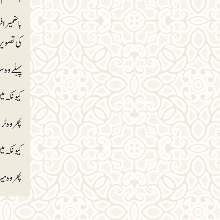
باضمیر اف
کی تصویر
پہلے وہ 
کیونکہ م
پھر وہ ٹ
کیونکہ می
پھر وہ م