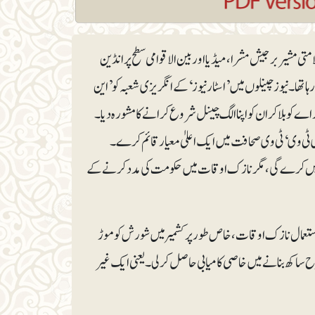
امتی مشیر برجیش مشرا، میڈیا اور بین الاقوامی سطح پر انڈین
 تھا۔ نیوز چینلوں میں ’اسٹار نیوز‘ کے انگریزی شعبہ کو ’این
ے کو بلا کر ان کو اپنا الگ چینل شروع کرانے کا مشورہ دیا۔
 ٹی وی‘ ٹی وی صحافت میں ایک اعلیٰ معیار قائم کرے۔
 نہیں کرےگی، مگر نازک اوقات میں حکومت کی مدد کرنے کے
ستعمال نازک اوقات، خاص طور پر کشمیر میں شورش کو موڑ
طرح ساکھ بنانے میں خاصی کامیابی حاصل کرلی۔ یعنی ایک غیر