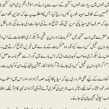
یں جموں میں ریاست جموں و کشمیر کے سب سے پرانے اور مؤثر انگریزی اخبار کشمیر ٹائ
 بھسین کے خلاف مبینہ طور پر کیس درج کیا ، جس کا مطلب یہ ہے کہ انڈین حکومت
ا ہے کہ صرف اسی میڈیا کی سرپرستی بلکہ شائع ہونے کی اجازت دی جائے گی، جو بالکل ح
شرے میں جب کشمیر میں عسکریت زوروں پر تھی، تو سیکرٹری اطلاعات نے اس وقت ک
اروں پر نکیل کس دے، کیونکہ وہ عسکریت کے بارے میں خبریں شائع کرتے ہیں۔ ڈائر
وں نے سیکرٹری صاحب کو ہدایت دی کہ اس بارے میں گورنر سے حکم نامہ حاصل کریں
ہ ’’اگر اخباروں پر نکیل کس دی جائے،تو گراؤنڈ انفارمیشن یا فیڈبیک ان کو کہاں سے م
 دکھاوے کےلیے بھی ضروری ہے کہ میڈیا کا ایک حصہ آزاد ہو، اور اس میں اسلوب و 
ر خودمختار دکھا سکے، تاکہ جب بحران کی گھڑی آئے تو یہی آزادانہ لہجہ کام آسکے۔ اطلا
جب سچائی بھی بیان کی جائے۔