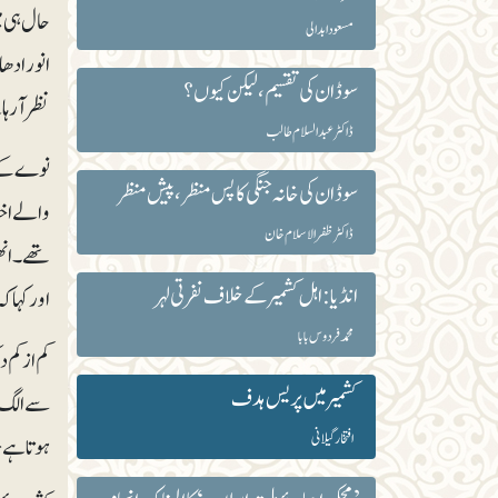
حال ہی م
مسعود ابدالی
انورادھا
سوڈان کی تقسیم، لیکن کیوں ؟
نظر آرہ
ڈاکٹرعبدالسلام طالب
نوے کے ع
سوڈان کی خانہ جنگی کا پس منظر، پیش منظر
والے اخب
ڈاکٹر ظفرالاسلام خان
تھے۔ انھ
انڈیا: اہل کشمیر کے خلاف نفرتی لہر
اور کہا ک
محمد فردوس بابا
کم از کم
کشمیر میں پریس ہدف
سے الگ او
افتخار گیلانی
ہوتا ہے 