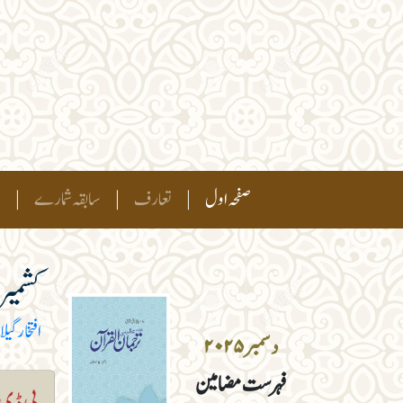
(current)
صفحہ اول
|
تعارف
|
سابقہ شمارے
|
ہ
کشمیر
افتخار گیلا
دسمبر ۲۰۲۵
فہرست مضامین