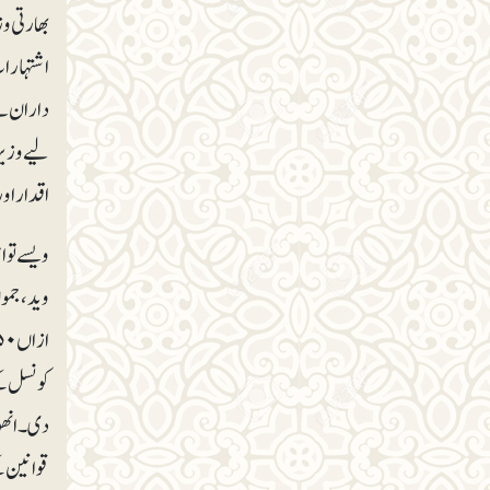
بھارتی و
اشتہارات 
داران نے
لیے وزیرو
اقدار او
قوانین ک