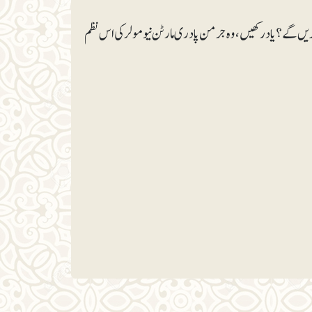
ار کریں گے؟ یادرکھیں، وہ جرمن پادری مارٹن نیومولر کی اس نظم