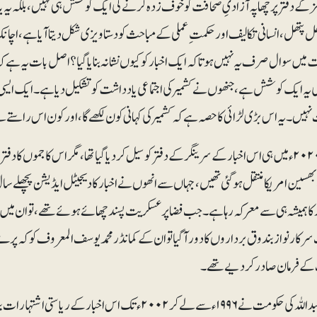
مز کے دفتر پر چھا پہ آزادیِ صحافت کو خوف زدہ کرنے کی ایک کوشش ہی نہیں، بلکہ یہ ی
ل پتھل، انسانی تکالیف اور حکمتِ عملی کے مباحث کو دستاویزی شکل دیتا آیا ہے، اچانک 
 میں سوال صرف یہ نہیں ہوتا کہ ایک اخبار کو کیوں نشانہ بنایا گیا؟ اصل بات یہ ہے 
 یہ ایک کوشش ہے، جنھوں نے کشمیر کی اجتماعی یادداشت کو تشکیل دیا ہے۔ایک ایس
یں۔ یہ اس بڑی لڑائی کا حصہ ہے کہ کشمیر کی کہانی کون لکھے گا، اور کون اس راستے سے
ویسے تو ۲۰۲۰ءمیں ہی اس اخبار کے سرینگر کے دفتر کو سیل کر دیا گیا تھا،مگر اس کا جموں کا 
 بھسین امریکا منتقل ہوگئی تھیں، جہاں سے انھوں نے اخبار کا دیجیٹل ایڈیشن پچھلے س
 کا ہمیشہ ہی سے معرکہ رہا ہے۔ جب فضا پر عسکریت پسند چھائے ہوئے تھے، توان میں سے 
سرکار نواز بندوق برداروں کا دور آگیا توان کے کمانڈر محمد یوسف المعروف کوکہ پر
ے فرمان صاد ر کر دیے تھے۔