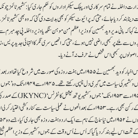
زارت داخلہ نے تمام سرکاری اور پبلک سیکٹر اداروں کو حکم جاری کیا: کشمیر ٹائمز
دینا بند کر دیا جائے، حتیٰ کہ پرائیوٹ سیکٹر کو بھی ہدایت دی گئی کہ وہ بھی کشمیر ٹائم
 کہا کہ بانی مدیر وید بھسین کو وزیر اعظم من موہن سنگھ یا وزیر داخلہ پی چدمبرم
ں سے ملنے پر کبھی راضی نہیں ہوئے، حتیٰ کہ انھیں سری نگر کا انتہائی جدید پریس، زم
ر اصولوں پر کبھی اس شخص نے حرف نہ آنے دیا۔
ازاں ۱۹۵۰ء سے ۱۹۵۳ء تک
کونسل کے رکن بھی رہے۔ ۱۹۵۳ء کے بعد انھوں نے عملی سیاست سے کنارہ کشی اخت
ے تحت اس لیے بندکر دیا گیا کہ اُس نے اُس وقت کے جموں و کشمیر کے وزیر اعظم شیخ عب