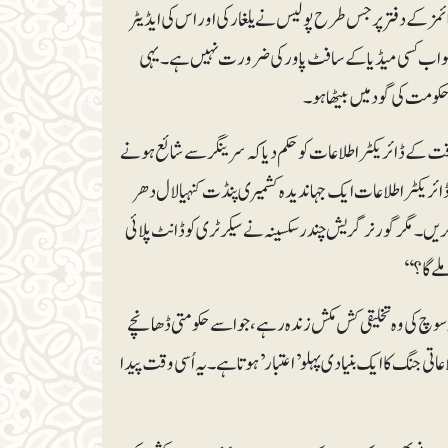
مز کے دفتر پر جس طرح پولیس نے یلغار کی اور اس کی ایڈیٹر
 کو اب کسی میڈیا کے سافٹ پاور کی ضرورت نہیں ہے۔یہی
کومت کی گود میں بیٹھا ہو۔
ے ڈائریکٹر اطلاعات کو حکم دیا کہ سرینگر سے شائع ہونے
یکٹر اطلاعات ایک جہاندیدہ کشمیری پنڈت کنہیا لال دھر
۔ مگر گورنر گریش چندر سکسینہ نے سیکرٹری کو ڈانٹ پلائی
لے گا؟‘‘
سوچ کی وہ تخلیقی کش مکش زندہ رہے، جو اسے حکومتی ڈھانچے
عاتی جنگ کا ایک بنیادی پہلو ’اعتبار’ہوتا ہے۔ یہ اُسی وقت پیدا