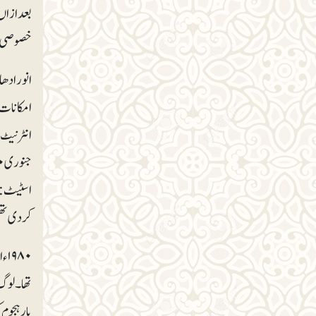
خصوصی حیث
انو رادھ
امکانات 
کر دی تھی۔ ۲۰۱۹ء کے بعدسے جموں و کشمیر میں سیاسی پیش رفت اور میڈیا پر پابندیوں کے بعد کشمیرٹا
تھا۔ لوگ 
بار ہجوم 