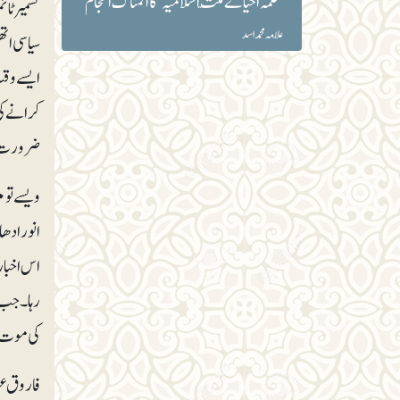
’محکمہ احیائے ملّت اسلامیہ‘ کا المناک انجام
کشمیر ٹائ
علّامہ محمد اسد
سیاسی اتھ
ایسے وقت
کرانے کی
ضرورت نہ
انورادھا
اس اخبار
رہا۔ جب 
کی موت ک