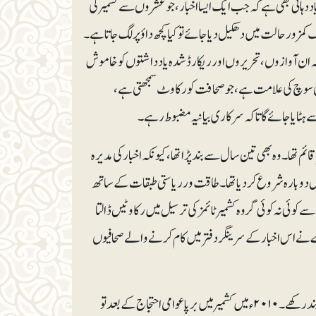
اد دہانی بھی ہے کہ جب ایک ایسا اخبار، جو عشروں سے کشمیر کی
کمزور حالت میں دھکیل دیا جائے تو کیا کچھ داؤ پر لگ جاتا ہے۔
کہ ان آوازوں، تحریروں اور ریکارڈ شدہ یادداشتوں کو خاموش
ی سوچ کی علامت ہے، جو صحافت کو رکاوٹ سمجھتی ہے،
 ہٹایا جائے گا تاکہ سرکاری بیانیہ مضبوط رہے۔
دفتر قائم تھا۔ وہ بھی تین سال سے بندپڑا تھا، کیونکہ اخبار کی مدیرہ
ال دوبارہ شروع کر دیا تھا۔ طاقت ور ریاستی طبقات کے ساتھ
کوئی نہ کوئی گروہ کشمیر ٹائمزکی ترسیل میں رکاوٹیں ڈالتا
ے نے اس اخبار کے سرینگر دفتر میں کا م کرنے والے صحافیوں
فاروق عبداللہ کی حکومت نے ۱۹۹۶ء سے لے کر ۲۰۰۲ء تک اس اخبار کے ریاستی اشتہارات بند رکھے۔ ۲۰۱۰ء میں کشمیر میں برپا عوامی احتجاج کے بعد تو