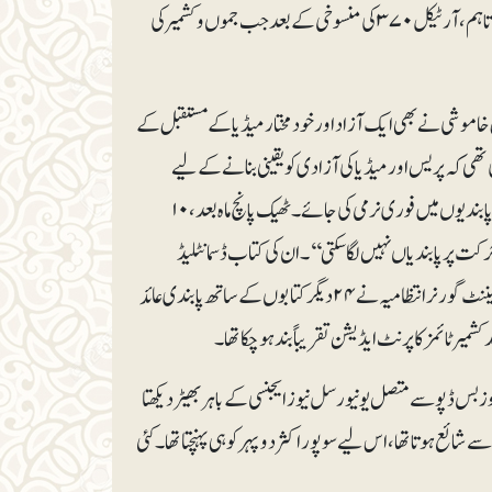
بعد ازاں ۱۹۵۵ء میںانھوں نے کشمیر ٹائمز کی بنیاد رکھی اور ۲۰۰۰ء تک اس کے ایڈیٹر رہے۔تاہم، آرٹیکل ۳۷۰ کی منسوخی کے بعد جب جموں و کشمیر کی
ل خاموشی نے بھی ایک آزاد اور خودمختار میڈیا کے مستقبل کے
 کہ پریس اور میڈیا کی آزادی کو یقینی بنانے کے لیے
انٹرنیٹ اور ٹیلی کمیونی کیشن سروسز اور فوٹو جرنلسٹ اور رپورٹرز کی نقل و حرکت پر عائد سخت پابندیوں میں فوری نرمی کی جائے۔ٹھیک پانچ ماہ بعد، ۱۰
حرکت پر پابندیاں نہیں لگا سکتی‘‘۔ ان کی کتاب ڈسمانٹلیڈ
اسٹیٹ: دی ان ٹولڈ اسٹوری آف کشمیر آفٹر آرٹیکل 370پر حال ہی میں جموں و کشمیر کے لیفٹیننٹ گورنر انتظامیہ نے ۲۴ دیگر کتابوں کے ساتھ پابندی عائد
یں ہر روز بس ڈپو سے متصل یونیورسل نیوز ایجنسی کے باہر بھیڑ دیکھتا
ئع ہوتا تھا، اس لیے سوپور اکثر دوپہر کو ہی پہنچتا تھا۔ کئی