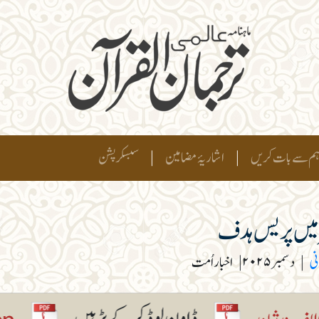
م سے بات کریں
|
اشاریۂ مضامین
|
سبسکرپشن
 میں پریس ہدف
نی
|
دسمبر ۲۰۲۵
|
اخبار اُمت