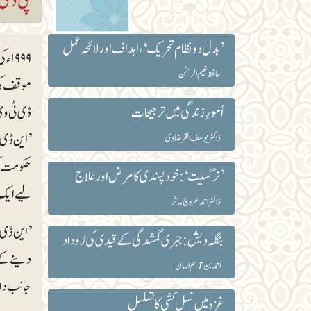
’بدل دو نظام تحریک‘، اہداف اور لائحہ عمل
۹۹۹
حافظ نعیم الرحمٰن
موقف کی پ
اُمورِ زندگی میں ترجیحات
ڈی ٹی وی‘
’این ڈی 
ڈاکٹر یوسف القرضاوی
حکومت کی
’نرگسیت‘: خود پسندی کا مرض اور علاج
لیے ایک 
ڈاکٹر احمد عروج مدثر
’این ڈی 
بنگلہ دیش: جبری گمشدگی کے قیدی کی رُوداد
دینے کے 
احمد بن قاسم ارمان
جانب دار
غزہ میں نسل کشی کا تسلسل