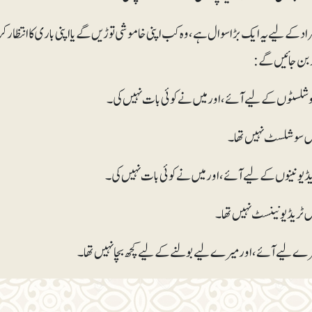
راد کے لیے یہ ایک بڑا سوال ہے ، وہ کب اپنی خاموشی توڑ یں گے یا اپنی باری کا انتظ
 بن جائیں گے:
سوشلسٹوں کے لیے آئے،اور میں نے کوئی بات نہیں کی۔
یں سوشلسٹ نہیں تھا۔
ریڈ یونینوں کے لیے آئے،اور میں نے کوئی بات نہیں کی۔
ں ٹریڈ یونینسٹ نہیں تھا۔
یرے لیے آئے ،اور میرے لیے بولنے کے لیے کچھ بچا نہیں تھا۔