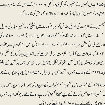
یت کو منسوخ کر دیا گیا، تو اخبار اور زیادہ ابتلا و آزمائش کی نذر ہوگیا۔
ا بھسین نے انٹرنیٹ کی طویل بندش کو سپریم کورٹ میں چیلنج کیا ۔ کشمیر میڈیا کی طوی
کے بارے میں خوف اور خدشات کو جنم دیاتھا۔ انھوں نے سپریم کورٹ سے استدعا کی تھی
جنوری ۲۰۲۰ء کو، عدالت نے کہا کہ ’’حکومت طویل عرصے تک انٹرنیٹ یا لوگوں کی نقل و 
ئمز کا پرنٹ ایڈیشن تقریباً بند ہو چکا تھا۔
۱۹۸۰ء اور ۱۹۹۰ء کے عشروں میں کشمیر ٹائمز مقبولیت کی بلندیوں کو چھو رہا تھا۔ سوپور م
کشمیر ٹائمز حاصل کرنے کے لیے چھینا جھپٹی کر رہے ہوتے تھے۔ چونکہ اخبار جموں سے شا
کو قابو میں رکھنے کے لیے پولیس کو مداخلت کرنا پڑتی۔