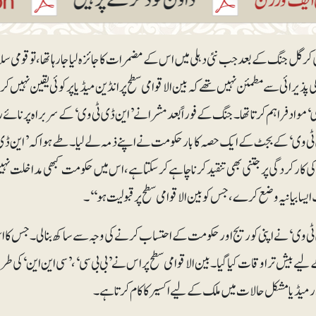
۱ءکی کرگل جنگ کے بعد جب نئی دہلی میں اس کے مضمرات کا جائزہ لیا جا رہا تھا، تو قومی سل
ذیرائی سے مطمئن نہیں تھے کہ بین الاقوامی سطح پر انڈین میڈیا پر کوئی یقین نہیں کر رہا
 مواد فراہم کرتا تھا۔ جنگ کے فوراً بعد مشرا نے ’این ڈی ٹی وی‘ کے سربراہ پرنائے را
ٹی وی‘ کے بجٹ کے ایک حصہ کا بار حکومت نے اپنے ذمہ لے لیا۔ طے ہوا کہ ’این ڈی
 کارکردگی پر جتنی بھی تنقید کرنا چاہے کرسکتا ہے، اس میں حکومت کبھی مداخلت
ایسا بیانیہ وضع کرے، جس کوبین الاقوامی سطح پر قبولیت ہو‘‘۔
ٹی وی‘ نے اپنی کوریج اور حکومت کے احتساب کرنے کی وجہ سے ساکھ بنالی۔ جس کا ا
لیے بیش تر اوقات کیا گیا۔بین الاقوامی سطح پر اس نے ’بی بی سی‘، ’سی این این‘ کی 
 میڈیا مشکل حالات میں ملک کےلیے اکسیر کا کام کرتا ہے۔