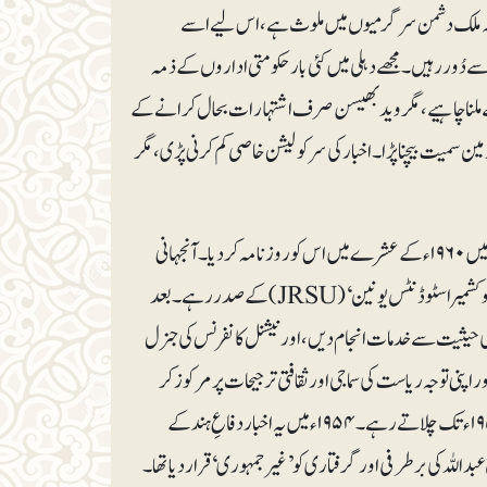
 چونکہ ملک دشمن سرگرمیوں میں ملوث ہے، اس لیے اسے
ز سے دُور رہیں۔ مجھے دہلی میں کئی بار حکومتی اداروں کے ذمہ
 سے ملنا چاہیے، مگر وید بھیسن صرف اشتہارات بحال کرانے کے
ین سمیت بیچنا پڑا۔ اخبار کی سرکولیشن خاصی کم کرنی پڑی، مگر
ویسے تو اس اخبار کو وید بھسین نے ۱۹۵۵ء میں ہفت روزہ کی صورت میں شروع کیا تھا اور بعد میں ۱۹۶۰ء کے عشرے میں اس کو روزنامہ کردیا۔ آنجہانی
وید، جموں و کشمیر کی سیاست میں گہری دل چسپی رکھتے تھے۔ ۱۹۴۵ء سے ۱۹۴۹ء تک وہ ’جموں و کشمیر اسٹوڈنٹس یونین‘ (JRSU) کے صدر رہے۔ بعد
 ’جموں و کشمیر یوتھ نیشنل کانفرنس‘ (JKYNC) کے صدر کی حیثیت سے خدمات انجام دیں، اور نیشنل کانفرنس کی جنرل
یار کرلی اور اپنی توجہ ریاست کی سماجی اور ثقافتی ترجیحات پر مرکوز کر
دی۔انھوں نے ۱۹۵۲ء میں نیا سماج کے نام سے ایک اردو ہفت روزہ بھی جاری کیا، جسے وہ ۱۹۵۴ء تک چلاتے رہے۔ ۱۹۵۴ء میں یہ اخبار دفاعِ ہند کے
داللہ کی برطرفی اور گرفتاری کو’غیر جمہوری‘ قرار دیا تھا۔