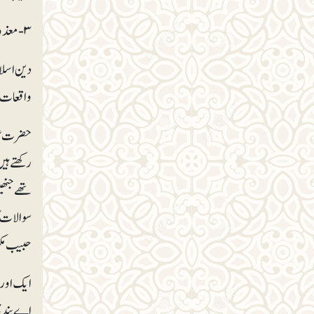
دین اسلام
واقعات ا
حضرت عبدا
رکھتے ہیں
تھے جنھی
سوالات کا
حبیب مکرم
ایک اور و
اے بندۂ