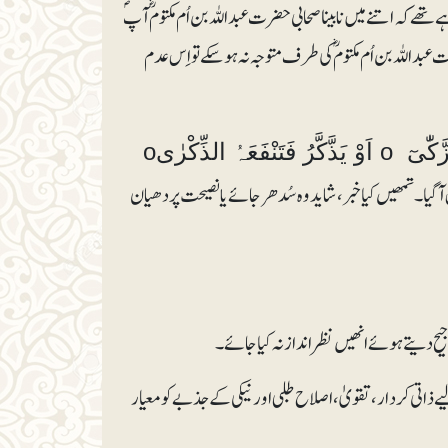
ھے کہ اتنے میں نابینا صحابی حضرت عبداللہ بن اُم مکتومؓ آپؐ
لہ بن اُم مکتومؓ کی طرف متوجہ نہ ہوسکے تو اِس عدم
عَبَسَ وَتَوَلّٰیٓ o اَنْ جَآئَہُ الْاَعْمٰی o وَمَا یُدْرِیْکَ لَعَلَّہٗ یَزَّکّٰیٓ o اَوْ یَذَّکَّرُ فَتَنْفَعَہُ الذِّکْرٰیo
آگیا۔ تمھیں کیا خبر، شاید وہ سُدھر جائے یا نصیحت پر دھیان
یے ذاتی کردار، تقویٰ، اصلاح طلبی اور نیکی کے جذبے کو معیار