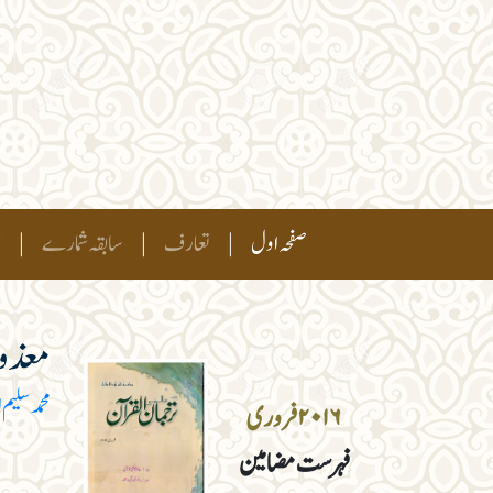
(current)
صفحہ اول
|
تعارف
|
سابقہ شمارے
|
ہ
معذور
محمد سلیم ا
۲۰۱۶ فروری
فہرست مضامین