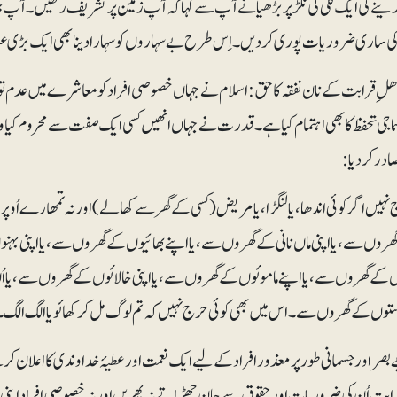
ے کی ایک گلی کی نکڑ پر بڑھیا نے آپؐ سے کہا کہ آپ زمین پر تشریف رکھیں۔ آپؐ بیٹ
ی ساری ضروریات پوری کر دیں۔ اِس طرح بے سہاروں کو سہارا دینا بھی ایک بڑی
ھلِ قرابت کے نان نفقہ کا حق: اسلام نے جہاں خصوصی افراد کو معاشرے میں عدم تو
ماجی تحفظ کا بھی اہتمام کیا ہے۔ قدرت نے جہاں انھیں کسی ایک صفت سے محروم کیا وہ
ادر کر دیا:
نہیں اگر کوئی اندھا، یا لنگڑا، یا مریض (کسی کے گھر سے کھالے) اور نہ تمھارے اُوپ
گھروں سے، یا اپنی ماں نانی کے گھروں سے، یا اپنے بھائیوں کے گھروں سے، یا اپنی بہ
 کے گھروں سے، یا اپنے ماموئوں کے گھروں سے، یا اپنی خالائوں کے گھروں سے، یا ا
وں کے گھروں سے۔ اس میں بھی کوئی حرج نہیں کہ تم لوگ مل کر کھائو یا الگ الگ۔(النور
بصر اور جسمانی طور پر معذور افراد کے لیے ایک نعمت اور عطیۂ خداوندی کا اعلان کر
قرابت اُن کی ضروریات اور حقوق سے جان چھڑاتے نہ پھریں اور نہ خصوصی افراد اپن