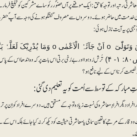
عاشرتی رتبہ اور توجہ کا حق:ایک موقعے پر آںحضوؐر رئوساے مشرکین کو تبلیغ فرما رہے ت
ی خدمت میں حاضر ہوئے۔ دوسروں سے مصروف گفتگو ہونے کی وجہ سے آپؐ حضرت عبدال
وجہی پر یہ آیت نازل ہوئی:
تُرش رُو ہوا اور بے رُخی برتی اس بات پر کہ وہ اندھا اس کے پاس 
 ۴)
صیحت کرنا اس کے لیے نافع ہو؟
اتِ مبارکہ کے توسط سے اُمت کو یہ تعلیم دی گئی:
و وقار کے مرتبے کا تعین سماجی یا معاشرتی حیثیت کو دیکھ کر نہ کیا جائے بلکہ اس کے ل
ے۔