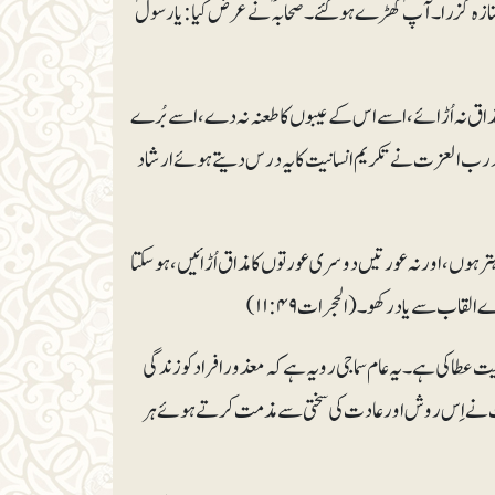
زہ گزرا۔ آپؐ کھڑے ہوگئے۔ صحابہؓ نے عرض کیا: یا رسولؐ
ا مذاق نہ اُڑائے، اسے اس کے عیبوں کا طعنہ نہ دے، اسے بُرے
للہ رب العزت نے تکریم انسانیت کا یہ درس دیتے ہوئے ارشاد
تر ہوں، اور نہ عورتیں دوسری عورتوں کا مذاق اُڑائیں، ہوسکتا
ب سے یاد رکھو۔(الحجرات۴۹ : ۱۱)
یت عطا کی ہے۔ یہ عام سماجی رویہ ہے کہ معذور افراد کو زندگی
مات نے اِس روش اور عادت کی سختی سے مذمت کرتے ہوئے ہر