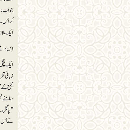
جواب دیا۔
کر اُس س
ایک ملازم 
اِس واقع
ایک پگلی 
زبانی تحر
مجمع کے 
سامنے نہی
’’پاگل ہے
نے اُس سے