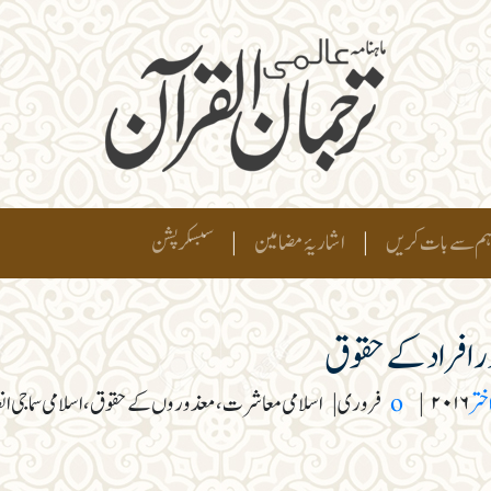
م سے بات کریں
|
اشاریۂ مضامین
|
سبسکرپشن
 افراد کے حقوق
خترo
۲۰۱۶ فروری
|
|
اسلامی معاشرت، معذوروں کے حقوق، اسلامی سماجی انصا