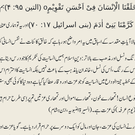
ہم 
َقْنَا الْاِنْسَانَ فِیْ اَحْسَنِ تَقْوِیْمٍo (التین ۹۵: ۴)
اور یہ تو ہماری ع
 کَرَّمْنَا بَنِیْٓ اٰدَمَ (بنی اسرائیل ۱۷: ۷۰)
لا آیاتِ مقدسہ کے اسباق میں یہ امر واضح ہو رہا ہے کہ خالقِ کائنات نے نفس انسانی 
نگ و نسل اور مذھب سے بالاتر: دینِ اسلام ہمیں انسانیت کی تکریم کا جو درس دیتا ہے
ُس کے رنگ، اُس کی نسل، خاندان یا مذہب کے باعث نہیں بلکہ انسانیت کا احترام اس
ے خطبہ حجۃ الوداع میں انسانیت کو جو عزت اور وقار عطا کیا گیا ہے وہ دنیا کا کوئی بھی د
وع انسان! تمھارے خون، تمھارے اموال اور تمھاری عزتیں تم پر اِسی طرح حرام ہیں
یومِ عرفہ) کی عزت ہے۔(السیرۃ النبویہ، ابن ہشام)
 نے انسان کی عزت، جان اور مال کو ایک دوسرے پر حرام قراردیا ہے۔ گویا عزت اور جا