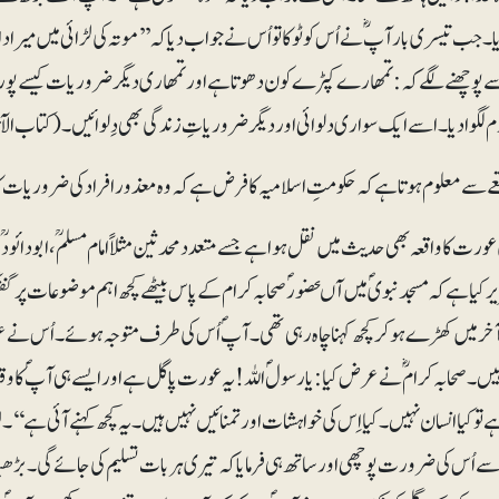
 جب تیسری بار آپؓ نے اُس کو ٹوکا تو اُس نے جواب دیا کہ ’’موتہ کی لڑائی میں میرا دا
ے پوچھنے لگے کہ: تمھارے کپڑے کون دھوتا ہے اور تمھاری دیگر ضروریات کیسے پو
لگوا دیا۔ اسے ایک سواری دلوائی اور دیگر ضروریاتِ زندگی بھی دِلوائیں۔ (کتاب الآثار از یوسف ۰۸
ے سے معلوم ہوتا ہے کہ حکومتِ اسلامیہ کا فرض ہے کہ وہ معذور افراد کی ضروریات کا
عورت کا واقعہ بھی حدیث میں نقل ہوا ہے جسے متعدد محدثین مثلاً امام مسلمؒ، ابودائودؒ،
یر کیا ہے کہ مسجد نبویؐ میں آںحضورؐ صحابہ کرام کے پاس بیٹھے کچھ اہم موضوعات پر گ
آخر میں کھڑے ہو کر کچھ کہنا چاہ رہی تھی۔ آپؐ اُس کی طرف متوجہ ہوئے۔ اُس نے
ں۔ صحابہ کرامؓ نے عرض کیا: یارسولؐ اللہ! یہ عورت پاگل ہے اور ایسے ہی آپؐ کا وقت
 تو کیا انسان نہیں ۔ کیا اِس کی خواہشات اور تمنائیں نہیں ہیں۔ یہ کچھ کہنے آئی ہے
 اُس کی ضرورت پوچھی اور ساتھ ہی فرمایا کہ تیری ہر بات تسلیم کی جائے گی۔ بڑھیا آگ