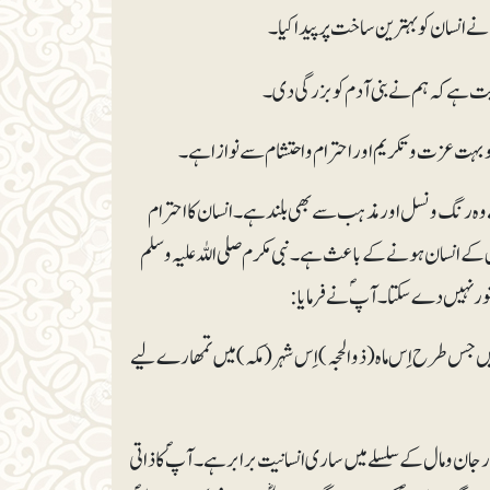
نے انسان کو بہترین ساخت پر پیدا کیا۔
نایت ہے کہ ہم نے بنی آدم کو بزرگی دی۔
کو بہت عزت و تکریم اور احترام و احتشام سے نوازا ہے۔
 وہ رنگ و نسل اور مذہب سے بھی بلند ہے۔ انسان کا احترام
 کے انسان ہونے کے باعث ہے۔ نبی مکرم صلی اللہ علیہ وسلم
ستور نہیں دے سکتا۔ آپؐ نے فرمایا:
 جس طرح اِس ماہ (ذوالحجہ) اِس شہر (مکہ) میں تمھارے لیے
ن و مال کے سلسلے میں ساری انسانیت برابر ہے۔ آپؐ کا ذاتی