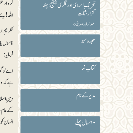
کردار تک
تحریک ِ اسلامی اور فکری چیلنج: چند
گزارشات
اللہ! یہ 
عبدالرشید صدیقیo
تکریمِ ا
سجدہ سہو
ناموں یا
فرمایا:
کتاب نما
اے لوگو 
ہے کہ وہ
مدیر کے نام
دینِ اسلا
کے عام م
انسان کو 
۶۰ سال پہلے