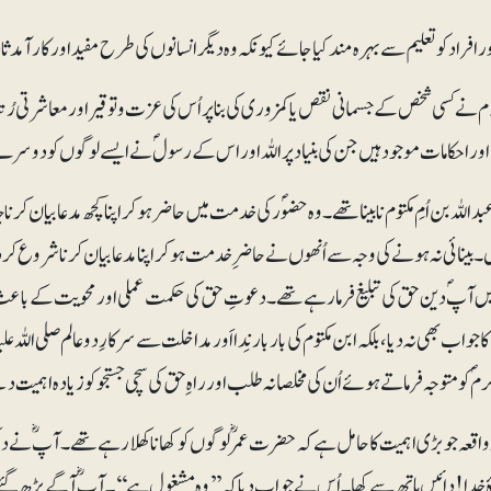
 نے کسی شخص کے جسمانی نقص یا کمزوری کی بنا پر اُس کی عزت و توقیر اور معاشرتی رُتب
ور احکامات موجود ہیں جن کی بنیاد پر اللہ اور اس کے رسولؐ نے ایسے لوگوں کو دوس
للہ بن اُمِ مکتوم نابینا تھے۔وہ حضوؐر کی خدمت میں حاضر ہو کر اپنا کچھ مدعا بیان کر
۔ بینائی نہ ہونے کی وجہ سے اُنھوں نے حاضرِ خدمت ہو کر اپنا مدعا بیان کرنا شروع ک
ں آپؐ دین حق کی تبلیغ فرما رہے تھے۔ دعوتِ حق کی حکمت عملی اور محویت کے باعث 
 جواب بھی نہ دیا، بلکہ ابن مکتوم کی بار بار نِدا اَور مداخلت سے سرکارِ دوعالم صلی اللہ
ؐ کو متوجہ فرماتے ہوئے اُن کی مخلصانہ طلب اور راہِ حق کی سچی جستجو کو زیادہ اہمیت دی
اقعہ جو بڑی اہمیت کا حامل ہے کہ حضرت عمرؓ لوگوں کو کھانا کھلا رہے تھے۔ آپؓ نے دیک
 خدا! دائیں ہاتھ سے کھا۔ اُس نے جواب دیا کہ ’’وہ مشغول ہے‘‘۔ آپؓ آگے بڑھ گئے