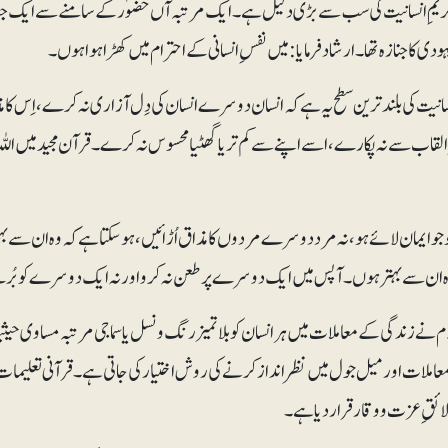
ریمِ انسانیت کی سب سے بڑی دلیل ہے۔ ایک مرتبہ آں حضوؐر کے سامنے سے ایک جنا
یہودی کا جنازہ تھا۔ ارشاد فرمایا: میں نفسِ انسانی کے احترام میں کھڑا ہوا ہوں۔
نسانیت کی بلند ترین سطح یہ ہے کہ انسان دوسرے انسان کی دِل آزاری نہ کرے، اِس ک
 القاب سے نہ پکارے، اسے اپنے سے کم تر یا گھٹیا محسوس نہ کرے۔ قرآن مجید میں ا
جو ایمان لائے ہو، نہ مرد دوسرے مردوں کا مذاق اُڑائیں ، ہوسکتا ہے کہ وہ ان سے بہ
 ان سے بہتر ہوں۔ آپس میں ایک دوسرے پر طعن نہ کرو اور نہ ایک دوسرے کو بُرے القا
م نے زندگی کے معاملات میں ہر انسان کو بلا تمیز رنگ و نسل یا سماجی مرتبہ مساوی حیث
عاملات اور میل جول میں نظرانداز کرنے کی روش اختیار کی جاتی ہے۔ قرآنی تعلی
لائقِ عزت و وقار قرار دیا ہے۔