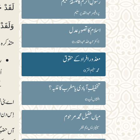
رسولِ اکرمؐ کا فلسفۂ تعلیم
لَقَدْ خَل
پروفیسر عبدالقدیر سلیم
وَلَقَدْ
اسلام کا تصورِ عدل
متذکرہ با
ڈاکٹر حمید اللہ عبدا لقادرo
معذور افراد کے حقوق
ر
محمد سلیم اخترo
ا
ک
تخفیف ِآبادی یا مغرب کا غلبہ؟
افشاں نوید o
اے بنی ن
اِس دن (
میاں طفیل محمدمرحوم
سینیٹر ایس ایم ظفر
آں حضوؐر