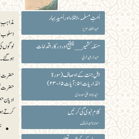
اُمتِ مسلمہ ، ابتلاء اور اُمیدِبہار
مذاہب ِ 
عبد الغفار عزیز
اسلوب مو
مسئلہ کشمیر __چیلنج اور درکار اقدامات
لوگوں کی
ہوگئے۔
عبدالرشید ترابی
اہلِ جنت کے اوصاف (سورۃ
حضرت موسی
الذاریات۵۱: آیات ۱۵-۲۳)
حضرت عیسی
سیّد ابوالاعلیٰ مودودی
ادیان حضر
کرتے ہوئ
کلام نبویؐ کی کرنیں
مولانا عبد المالک
ت