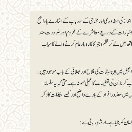
بھی انداز کی معذوری اور محتاجی کے سدباب کے اشارے یا واضح
ف اور اخبارات کے ذریعے معاشرے کے محروم اور ضرورت مند
 میں لے کر ظلم و جبر کا کاروبار عام کرنے والے کامیاب
ر انجیل میں اِن طبقات کی فلاح اور بھلائی کے باب موجود ہیں۔
کرنا، اُن کی تعلیمات کا عملی نمونہ ہے۔ حتیٰ کہ یہ سلسلۂ
دس میں معذور افراد کے بارے واضح اور کھلے احکامات کا ذکر
ن کو بنایا ہے۔ ارشادِ ربانی ہے: