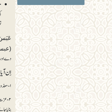
م
ک
ت
(عبس۸۰: ۱-
دے اور ن
اِن آی
۲- عزت 
بنایا جائ