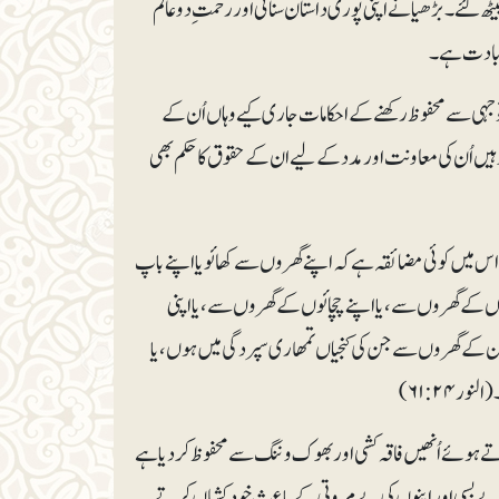
ھ گئے۔ بڑھیا نے اپنی پوری داستان سنائی اور رحمتِ دوعالمؐ
 عبادت ہے۔
جہی سے محفوظ رکھنے کے احکامات جاری کیے وہاں اُن کے
یں اُن کی معاونت اور مدد کے لیے ان کے حقو ق کا حکم بھی
ر اس میں کوئی مضائقہ ہے کہ اپنے گھروں سے کھائو یا اپنے باپ
نوں کے گھروں سے، یا اپنے چچائوں کے گھروں سے، یا اپنی
ُن کے گھروں سے جن کی کنجیاں تمھاری سپردگی میں ہوں، یا
۲۴: ۶۱)
تے ہوئے اُنھیں فاقہ کشی اور بھوک و ننگ سے محفوظ کر دیا ہے
ی بے بسی اور اپنوں کی بے مروتی کے باعث خودکشیاں کرتے