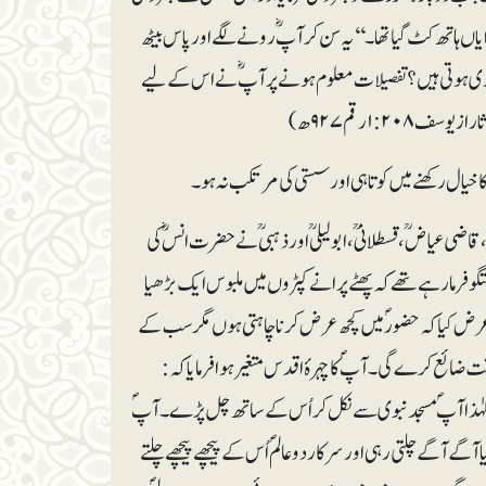
یاں ہاتھ کٹ گیا تھا۔‘‘ یہ سن کر آپؓ رونے لگے اور پاس بیٹھ
ری ہوتی ہیں؟ تفصیلات معلوم ہونے پر آپؓ نے اس کے لیے
۱:۲ رقم ۹۲۷ھ)
 خیال رکھنے میں کوتاہی اور سستی کی مرتکب نہ ہو۔
 قاضی عیاضؒ، قسطلانیؒ، ابولیلیؒ اور ذہبیؒ نے حضرت انسؓ کی
فتگو فرما رہے تھے کہ پھٹے پرانے کپڑوں میں ملبوس ایک بڑھیا
 عرض کیا کہ حضورؐ میں کچھ عرض کرنا چاہتی ہوں مگر سب کے
 ضائع کرے گی۔ آپؐ کا چہرۂ اقدس متغیر ہوا فرمایا کہ:
‘‘۔ لہٰذا آپؐ مسجد نبوی سے نکل کر اُس کے ساتھ چل پڑے۔ آپؐ
ے آگے چلتی رہی اور سرکار دو عالمؐ اُس کے پیچھے پیچھے چلتے