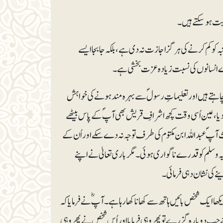
ہ کو کم کرنے کی ہرگز اجازت نہ دی ہے، بلکہ جا بجا ایسے
رے انسانوں کی نسبت زیادہ عزت بخشی ہے۔
نا چاہتے ہیں اور تعلیماتِ رسولؐ سے بہرہ مند ہونے کی خواہش
ر دیا، عین اُسی وقت کچھ اشرافِ قریش بھی آپؐ کے پاس بیٹھے
آپؐ عبداللہ ابن مکتوم کی طرف توجہ نہ دے سکے اور اُن کے
 علیہ وسلم کو قدرے ناگواری ہوئی۔ مگر باری تعالیٰ نے اپنے
نے کی نشان دہی فرمائی۔
ھا ایک شخص بائیں ہاتھ سے کھانا کھا رہا ہے۔ آپؓ نے فرمایا کہ
 جب دوبارہ گزرے تو پھر وہی فرمایا اور اُس شخص نے پھر وہی