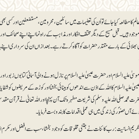
عالم کا مطالعہ کیا جائے تو اُن کی تعلیمات میں سائلین، محرومین، مستضعفین اور کسی 
جود ہیں۔ قبل مسیح کے دیگر مختلف افکار اور مذاہب کے راہ نما اپنے اپنے صحائ
 بھلائی کے بارے مقتدر حضرات کو آگاہ کرتے رہے۔ بعدازاں ان کی سرداری اپنے ہاتھ
ٰ علیہ السلام اور حضرت عیسیٰ علیہ السلام پر نازل ہونے والی آسمانی کتابوں زبور او
ٰ علیہ السلام کا اللہ کے اذن سے اندھوں کو بینائی بخشنا اور کوڑھ کے مریضوں کو شفایاب 
ت محمد صلی اللہ علیہ وسلم کی شریعت مطہرہ تک آن پہنچا اور اللہ تعالیٰ نے قرآن مق
ے آںحضوؐر کی زندگی میں ہی عملی اقدامات کا بندوبست فرمایا۔
کریمِ انسانیت: رب کائنات نے جتنی مخلوقات کو وجود بخشا، سب سے افضل اور مکرم انسا