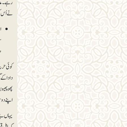
رہے۔ مدین
نے اُس ک
ا
س
ص
کوئی حرج 
دادا کے 
پھوپھیوں
اپنے دوست
یہاں بے 
کہ اہلِ 