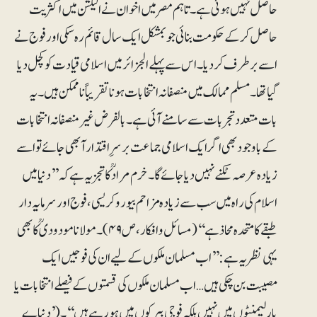
حاصل نہیں ہوئی ہے۔ تاہم مصر میں اخوان نے الیکشن میں اکثریت
حاصل کر کے حکومت بنائی جو بمشکل ایک سال قائم رہ سکی اور فوج نے
اسے برطرف کر دیا۔ اس سے پہلے الجزائر میں اسلامی قیادت کو کچل دیا
گیا تھا۔ مسلم ممالک میں منصفانہ انتخابات ہونا تقریباً ناممکن ہیں ۔ یہ
بات متعدد تجربات سے سامنے آئی ہے۔ بالفرض غیرمنصفانہ انتخابات
کے باوجود بھی اگر ایک اسلامی جماعت برسرِاقتدار آبھی جائے تو اسے
زیادہ عرصہ ٹکنے نہیں دیا جائے گا۔ خرم مرادؒ کا تجزیہ ہے کہ ’’دنیا میں
اسلام کی راہ میں سب سے زیادہ مزاحم بیوروکریسی، فوج اور سرمایہ دار
طبقے کا متحدہ محاذ ہے‘‘(مسائل و افکار، ص ۴۹)۔ مولانا مودودیؒ کا بھی
یہی نظریہ ہے: ’’اب مسلمان ملکوں کے لیے ان کی فوجیں ایک
مصیبت بن چکی ہیں… اب مسلمان ملکوں کی قسمتوں کے فیصلے انتخابات یا
پارلیمنٹوں میں نہیں بلکہ فوجی بیرکوں میں ہو رہے ہیں‘‘۔(’دنیاے