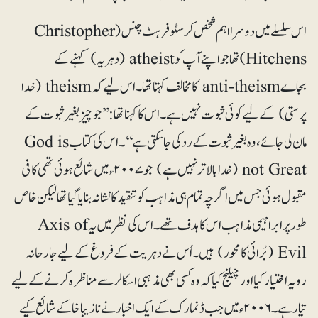
اس سلسلے میں دوسرا اہم شخص کرسٹوفر ہٹ چنس(Christopher
Hitchens) تھا جو اپنے آپ کو atheist (دہریہ) کہنے کے
بجاے anti-theism کا مخالف کہتا تھا۔ اس لیے کہ theism (خدا
پرستی) کے لیے کوئی ثبوت نہیں ہے۔ اس کا کہنا تھا:’’جو چیز بغیر ثبوت کے
مان لی جائے، وہ بغیر ثبوت کے رد کی جاسکتی ہے‘‘۔ اس کی کتاب God is
not Great (خدا بالاتر نہیں ہے) جو ۲۰۰۷ء میں شائع ہوئی تھی کافی
مقبول ہوئی جس میں اگرچہ تمام ہی مذاہب کو تنقید کا نشانہ بنایا گیا تھالیکن خاص
طور پر ابراہیمی مذاہب اس کا ہدف تھے۔ اس کی نظر میں یہ Axis of
Evil (بُرائی کا محور) ہیں۔ اُس نے دہریت کے فروغ کے لیے جارحانہ
رویہ اختیار کیا اور چیلنج کیا کہ وہ کسی بھی مذہبی اسکالر سے مناظرہ کرنے کے لیے
تیار ہے۔ ۲۰۰۶ء میں جب ڈنمارک کے ایک اخبار نے نازیبا خاکے شائع کیے