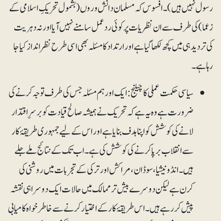
رسول نہیں ہیں)۔ افسوس کہ مسلمان دانش وروں (بشمول تحریکِ اسلامی کے
زعما) کی طرف سے ان نظریات پر کوئی ردعمل سامنے نہیں آیا اور نہ دہریت
کی تردید ہی میں کچھ لکھا گیا ہے اور ارتداد کا مسئلہ بھی اسی طرح نظرانداز کیا جا
رہا ہے۔
سیاسی حکمت عملی کا چیلنج:ایک اور ہم مسئلہ جس کی طرف توجہ کرنے کی
ضرورت ہے وہ یہ ہے کہ تحریک نے ہمیشہ صالح قیادت کو برسرِاقتدار
لانے کی کوشش کو اپنا ہدف بنایا ہے اور اس کے لیے جمہوری طریقۂ کار
سے انقلاب برپا کرنے کی کوشش کی ہے۔اب تک کے نتائج ملے جلے
ہیں۔ انڈونیشیا، سوڈان، مراکش اور ترکی کے تجربات میں روشنی کی
کرن ہے لیکن دوسرے بیش تر ممالک میں حالات ایک دوسرا ہی نقشہ
پیش کر رہے ہیں۔اس طریقۂ کار کے اختیار کرنے سے خاطرخواہ کامیابی