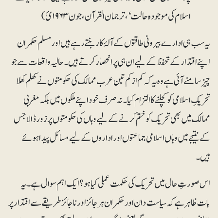
اسلام کی موجودہ حالت‘، ترجمان القرآن، جون ۱۹۶۳ئ)
یہ سب ہی ادارے بیرونی طاقتوں کے آلۂ کار بنتے رہے ہیں اور مسلم حکمران
اپنے اقتدار کے تحفظ کے لیے ان ہی پر انحصار کرتے ہیں۔ حالیہ واقعات سے جو
چیز سامنے آئی ہے وہ یہ کہ کم از کم تین عرب ممالک کی حکومتوں نے کھلم کھلا
تحریکِ اسلامی کو کچلنے کا التزام کیا ۔ نہ صرف خود اپنے ملکوں میں بلکہ مغربی
ممالک میں بھی تحریک کو ختم کرنے کے لیے وہاں کی حکومتوں پر زور ڈالا جس
کے نتیجے میں وہاں اسلامی جماعتوں اور اداروں کے لیے مسائل پیدا ہوئے
ہیں۔
اس صورتِ حال میں تحریک کی حکمت عملی کیا ہو؟ ایک اہم سوال ہے۔ یہ
بات ظاہرہے کہ سیاست دان اور حکمران ہر جائز اور ناجائز طریقے سے اقتدار پر