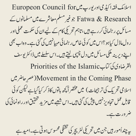
اسلامک فقہ اکیڈمی اور یورپ میں Europeon Council for
Fatwa & Research جو غیرمسلم معاشرے میں مسلمانوں کے
مسائل پر رہنمائی کر رہے ہیں، تاہم تحریکی کام کے لیے ان کی حکمت عملی اور
رول ماڈل کیا ہو؟ اس میں کوئی خاص رہنمائی مہیا نہیں کی گئی ہے۔ وہ اب بھی
اپنے دیرینہ ملکی مسائل میں دل چسپی لیتے ہیں۔ اس سلسلے میں ڈاکٹر یوسف
القرضاوی کی کتاب Priorities of the Islamic
Movement in the Coming Phase(عصرِحاضر میں
اسلامی تحریک کی ترجیحات) میں مختصراً کچھ باتوں کا ذکر کیا گیا ہے لیکن کوئی
قابلِ عمل تجاویز نہیں پیش کی گئی ہیں۔ اس شعبے میں مزید تحقیق اور راہ نمائی کی
ضرورت ہے۔
یہ چند اُمور ہیں جن میں تحریکی لٹریچر کی تشنگی محسوس ہوتی ہے۔ امید ہے