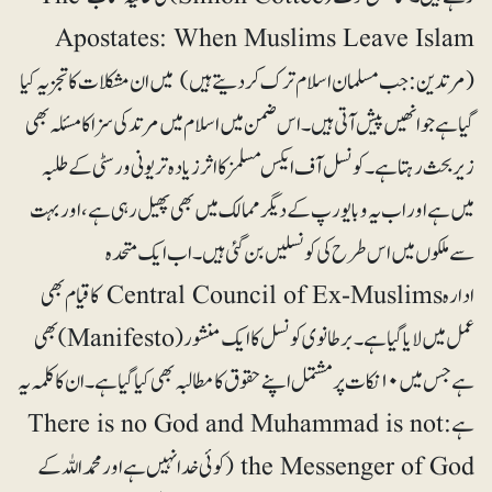
Apostates: When Muslims Leave Islam
(مرتدین: جب مسلمان اسلام ترک کردیتے ہیں) میں ان مشکلات کا تجزیہ کیا
گیا ہے جو انھیں پیش آتی ہیں۔ اس ضمن میں اسلام میں مرتد کی سزا کا مسئلہ بھی
زیربحث رہتا ہے۔ کونسل آف ایکس مسلمز کا اثر زیادہ تر یونی ورسٹی کے طلبہ
میں ہے اور اب یہ وبا یورپ کے دیگر ممالک میں بھی پھیل رہی ہے، اور بہت
سے ملکوں میں اس طرح کی کونسلیں بن گئی ہیں۔ اب ایک متحدہ
ادارہ Central Council of Ex-Muslims کا قیام بھی
عمل میں لایا گیا ہے۔ برطانوی کونسل کا ایک منشور (Manifesto) بھی
ہے جس میں ۱۰نکات پر مشتمل اپنے حقوق کا مطالبہ بھی کیا گیا ہے۔ ان کا کلمہ یہ
ہے: There is no God and Muhammad is not
the Messenger of God (کوئی خدا نہیں ہے اور محمد اللہ کے