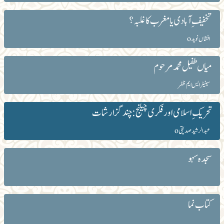
تخفیف ِآبادی یا مغرب کا غلبہ؟
افشاں نوید o
میاں طفیل محمدمرحوم
سینیٹر ایس ایم ظفر
تحریک ِ اسلامی اور فکری چیلنج: چند گزارشات
عبدالرشید صدیقیo
سجدہ سہو
کتاب نما