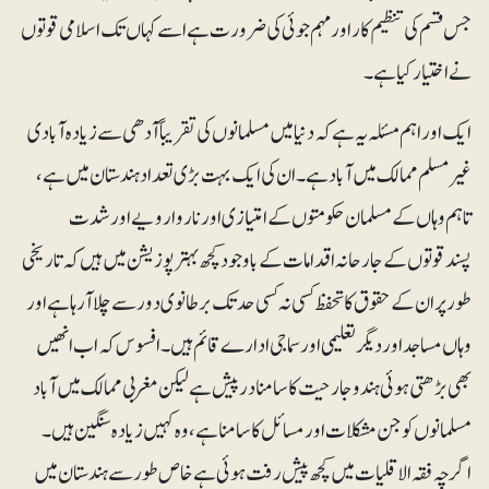
جس قسم کی تنظیم کار اور مہم جوئی کی ضرورت ہے اسے کہاں تک اسلامی قوتوں
نے اختیار کیا ہے۔
ایک اور اہم مسئلہ یہ ہے کہ دنیا میں مسلمانوں کی تقریباً آدھی سے زیادہ آبادی
غیرمسلم ممالک میں آباد ہے۔ ان کی ایک بہت بڑی تعداد ہندستان میں ہے،
تاہم وہاں کے مسلمان حکومتوں کے امتیازی اور ناروا رویے اور شدت
پسندقوتوں کے جارحانہ اقدامات کے باوجود کچھ بہتر پوزیشن میں ہیں کہ تاریخی
طور پر ان کے حقوق کا تحفظ کسی نہ کسی حد تک برطانوی دور سے چلا آرہا ہے اور
وہاں مساجد اور دیگر تعلیمی اور سماجی ادارے قائم ہیں۔ افسوس کہ اب انھیں
بھی بڑھتی ہوئی ہندو جارحیت کا سامنا درپیش ہے لیکن مغربی ممالک میں آباد
مسلمانوں کو جن مشکلات اور مسائل کا سامنا ہے، وہ کہیں زیادہ سنگین ہیں۔
اگرچہ فقہ الاقلیات میں کچھ پیش رفت ہوئی ہے خاص طور سے ہندستان میں