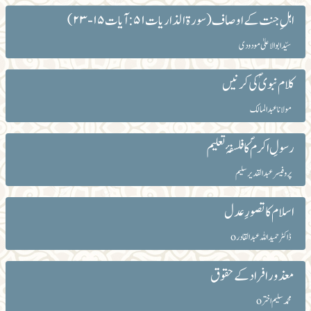
اہلِ جنت کے اوصاف (سورۃ الذاریات۵۱: آیات ۱۵-۲۳)
سیّد ابوالاعلیٰ مودودی
کلام نبویؐ کی کرنیں
مولانا عبد المالک
رسولِ اکرمؐ کا فلسفۂ تعلیم
پروفیسر عبدالقدیر سلیم
اسلام کا تصورِ عدل
ڈاکٹر حمید اللہ عبدا لقادرo
معذور افراد کے حقوق
محمد سلیم اخترo