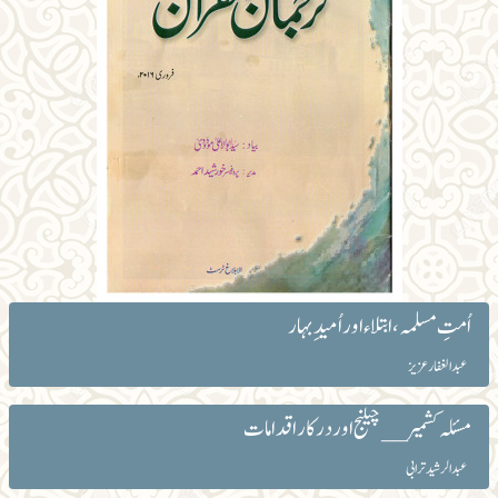
اُمتِ مسلمہ ، ابتلاء اور اُمیدِبہار
عبد الغفار عزیز
مسئلہ کشمیر __چیلنج اور درکار اقدامات
عبدالرشید ترابی