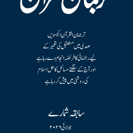
ترجمان القرآن اکیسویں
صدی میں مستقبل کی تعمیر کے
لیے رہنمائی کا فریضہ انجام دے رہا ہے
اور آج کے سلگتے مسائل کا حل اسلام
کی روشنی میں پیش کر رہا ہے
سابقہ شمارے
جولائی ۲۰۲۶