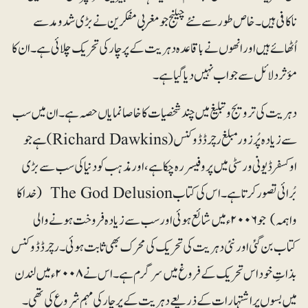
ناکافی ہیں۔ خاص طور سے نئے چیلنج جو مغربی مفکرین نے بڑی شدومد سے
اُٹھائے ہیں اور انھوں نے باقاعدہ دہریت کے پرچار کی تحریک چلائی ہے۔ ان کا
مؤثر دلائل سے جواب نہیں دیا گیا ہے۔
دہریت کی ترویج و تبلیغ میں چند شخصیات کاخاصا نمایاں حصہ ہے۔ ان میں سب
سے زیادہ پُرزور مبلغ رچرڈڈوکنس (Richard Dawkins)ہے جو
اوکسفرڈ یونی ورسٹی میں پروفیسر رہ چکا ہے، اور مذہب کو دنیا کی سب سے بڑی
بُرائی تصور کرتا ہے۔ اس کی کتاب The God Delusion (خدا کا
واہمہ) جو ۲۰۰۶ء میں شائع ہوئی اور سب سے زیادہ فروخت ہونے والی
کتاب بن گئی اور نئی دہریت کی تحریک کی محرک بھی ثابت ہوئی۔ رچرڈ ڈوکنس
بذاتِ خود اس تحریک کے فروغ میں سرگرم ہے۔ اس نے ۲۰۰۸ء میں لندن
میں بسوں پر اشتہارات کے ذریعے دہریت کے پرچار کی مہم شروع کی تھی۔