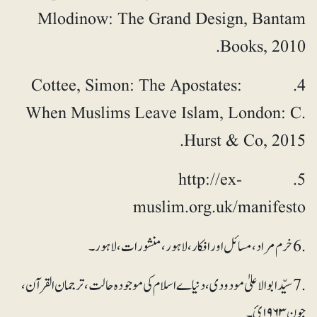
Mlodinow: The Grand Design, Bantam
Books, 2010.
4. Cottee, Simon: The Apostates:
When Muslims Leave Islam, London: C.
Hurst & Co, 2015.
5. http://ex-
muslim.org.uk/manifesto
.6 خرم مراد، مسائل اور افکار، لاہور، منشورات، لاہور۔
.7 سیّدابوالاعلیٰ مودودی، دنیاے اسلام کی موجودہ حالت، ترجمان القرآن،
جون ۱۹۶۳ئ۔