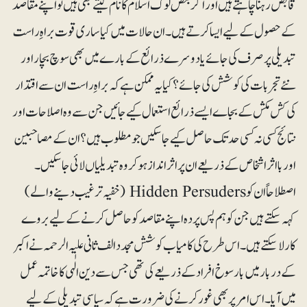
قابض رہنا چاہتے ہیں اور اگر بعض لوگ اسلام کا نام لیتے بھی ہیں تو اپنے مقاصد
کے حصول کے لیے ایسا کرتے ہیں۔ ان حالات میں کیا ساری قوت براہِ راست
تبدیلی پر صرف کی جائے یا دوسرے ذرائع کے بارے میں بھی سوچ بچار اور
نئے تجربات کی کوشش کی جائے؟ کیا یہ ممکن ہے کہ براہِ راست ان سے اقتدار
کی کش مکش کے بجاے ایسے ذرائع استعمال کیے جائیں جن سے وہ اصلاحات اور
نتائج کسی نہ کسی حد تک حاصل کیے جاسکیں جو مطلوب ہیں؟ ان کے مصاحبین
اور بااثر اشخاص کے ذریعے ان پر اثرانداز ہوکر وہ تبدیلیاں لائی جاسکیں۔
اصطلاحاً ان کو Hidden Persuders (خفیہ ترغیب دینے والے)
کہہ سکتے ہیں جن کو ہم پس پردہ اپنے مقاصد کو حاصل کرنے کے لیے بروے
کار لاسکتے ہیں۔ اس طرح کی کامیاب کوشش مجدد الف ثانی علیہ الرحمہ نے اکبر
کے دربار میں بارسوخ افراد کے ذریعے کی تھی جس سے دین الٰہی کا خاتمہ عمل
میں آیا۔ اس امر پر بھی غور کرنے کی ضرورت ہے کہ سیاسی تبدیلی کے لیے