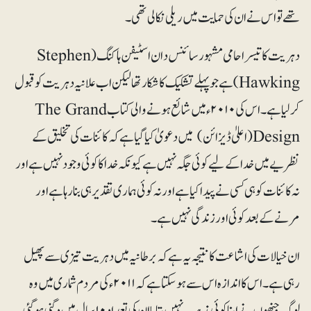
تھے تو اس نے ان کی حمایت میں ریلی نکالی تھی۔
دہریت کا تیسرا حامی مشہور سائنس دان اسٹیفن ہاکنگ(Stephen
Hawking) ہے جو پہلے تشکیک کا شکار تھا لیکن اب علانیہ دہریت کو قبول
کرلیا ہے۔ اس کی ۲۰۱۰ء میں شائع ہونے والی کتاب The Grand
Design(اعلیٰ ڈیزائن) میں دعویٰ کیا گیا ہے کہ کائنات کی تخلیق کے
نظریے میں خدا کے لیے کوئی جگہ نہیں ہے کیونکہ خدا کا کوئی وجود نہیں ہے اور
نہ کائنات کو ہی کسی نے پیدا کیا ہے اور نہ کوئی ہماری تقدیر ہی بنارہا ہے اور
مرنے کے بعد کوئی اور زندگی نہیں ہے۔
ان خیالات کی اشاعت کا نتیجہ یہ ہے کہ برطانیہ میں دہریت تیزی سے پھیل
رہی ہے۔ اس کا اندازہ اس سے ہوسکتا ہے کہ ۲۰۱۱ء کی مردم شماری میں وہ
لوگ جنھوں نے اپنا کوئی مذہب نہیں بتایا ان کی تعداد ۱۰سال میں دگنی ہوگئی