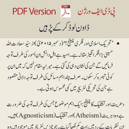
’تحریک اسلامی اور فکری چیلنج؟‘ (دسمبر ۲۰۱۵ئ)از سیّد سعادت اللہ
حسینی بڑا فکرانگیز مقالہ ہے۔ امید ہے اہلِ دانش ان اُمور کی طرف توجہ
فرمائیں گے جن کی نشان دہی کی گئی ہے۔ میرا یہ مقام نہیں کہ میں ان پر
کوئی تبصرہ کرسکوں۔ صرف چند اہم مسائل کی طرف توجہ دلانی مقصود
ہے جن کی تحریکی لٹریچر میں کمی محسوس ہوتی ہے۔
دھریت اور تشکیک کا چیلنج:ایک اہم موضوع جس کی طرف توجہ کی ضرورت
ہے وہ دہریت (Atheism) اور تشکیک (Agnosticism) ہیں۔
ان نظریات کے رد میں بہت کم لکھا گیا ہے۔ جو چیزیں لٹریچر میں موجود ہیں وہ