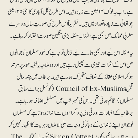
ہے۔ اب یہ لوگ ۱۴ملین سے زیادہ ہیں۔ اس طرح کُل آبادی کا ۱ئ۲۵، یعنی
چوتھائی سے زیادہ تعداد میں ہیں۔ تقریباً اس طرح کی صورتِ حال دوسرے
مغربی ممالک میں بھی ہے، لہٰذا یہ مسئلہ بڑی سنگین صورت اختیار کر رہا ہے۔
یہ مسئلہ اس لیے اور بھی ہمارے لیے قابلِ توجہ ہے کہ خود مسلمان نوجوانوں
میں اس کے اثرات تیزی سے پھیل رہے ہیں اور وہ علانیہ یا خفیہ طور پر مرتد
ہوکر اسلامی عقائد کے خلاف متحرک ہو رہے ہیں۔ برطانیہ میں چند سال
قبل Council of Ex-Muslims (کونسل براے سابق
مسلمان) قائم ہوئی تھی۔ اس کی ممبرشپ میں مسلسل اضافہ ہو رہا ہے۔
برطانیہ کے اخبارات اور ٹی وی پروگراموں سے اندازہ ہوتا ہے کہ مسلمان
نوجوان اپنے خاندان کے دبائو کی وجہ سے علی الاعلان دہریت کا اظہار نہیں کر
رہے ہیں۔ سائمن کوٹ(Simon Cottee) کی حالیہ کتاب The