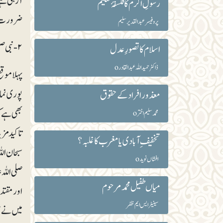
آرہی ہے۔ 
رسولِ اکرمؐ کا فلسفۂ تعلیم
ضرورت 
پروفیسر عبدالقدیر سلیم
۲- نبی صلی اللہ علیہ وسلم سے چارمواقع پر نماز میں سہو ہوا ہے:
اسلام کا تصورِ عدل
ڈاکٹر حمید اللہ عبدا لقادرo
پہلا موق
پوری نما
معذور افراد کے حقوق
بھی ہے کہ
محمد سلیم اخترo
تاکید مز
تخفیف ِآبادی یا مغرب کا غلبہ؟
سبحان ال
افشاں نوید o
صلی اللہ 
میاں طفیل محمدمرحوم
اور مقتدی
سینیٹر ایس ایم ظفر
میں نے س