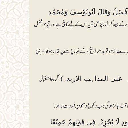
 اَفْضَلُ وَقَالَ اَبُویُوْسفَ وَمُحَمَّد
 کے بیٹھ کر نماز پڑھی تو یہ اس کے لیے کافی ہے اور قیام افضل
ہ سے عاجز ہو تو جدھر رُخ کر کے نماز پڑھنے پر قادر ہو اُدھر ہی
اگروہ استقبال
ہٖ (الفقہ علی المذاہب الاربعہ)
 وقت جائز ہوگی جب رکوع و سجود پر قدرت نہ ہو:
دِ لَا یُجْزِیْہِ فِی قَوْلِھِمْ جَمِیْعًا