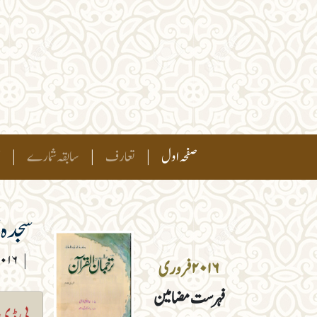
(current)
صفحہ اول
|
تعارف
|
سابقہ شمارے
|
ہ
سجدہ 
|
۲۰۱۶ فرو
۲۰۱۶ فروری
فہرست مضامین