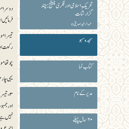
تحریک ِ اسلامی اور فکری چیلنج: چند
دوسرا مو
گزارشات
فرمائیں ا
عبدالرشید صدیقیo
تیسرا مو
سجدہ سہو
رکعت ادا
چوتھا مو
کتاب نما
یہی چار 
مدیر کے نام
۳- تیسر
اور جمہو
نہیں ہے۔
۶۰ سال پہلے
احمد عروج 