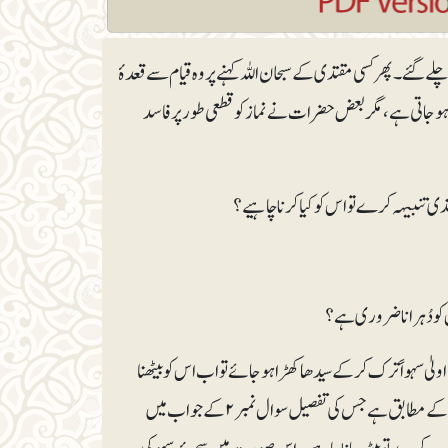
چلے گئے۔ پھر کسی مقتدی کے سبحان اللہ کہنے پر وہ قیام سے قعدۂ
 ہوجاتی ہے، مگر بعض حضرات نے نماز کو قطعی طور پر فاسد
عدۂ اولیٰ سہواً ترک کرکے سیدھاکھڑا ہوجائے تو اب اس کو بیٹھنا
نہیں چاہیے بلکہ قعدۂ اخیرہ کے بعد سجدئہ سہو کر کے نماز پوری کرلینی چاہیے۔ یہی طریقہ سنت کے مطابق ہے جس کی تفصیل سوال نمبر۲ کے جواب میں