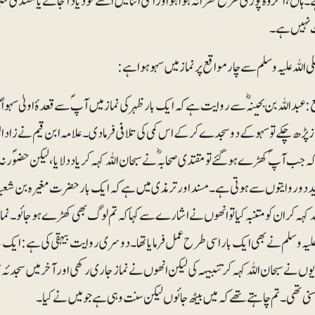
ہاں، اگر وہ پوری طرح کھڑا نہ ہوا ہو اور اسی اثنا میں اسے خود یاد آجائے یا مقتدی 
نہیں ہے۔
ع: عبداللہ بن بحینہؓ سے روایت ہے کہ ایک بار ظہر کی نماز میں آپؐ سے قعدۂ اولیٰ
ز پڑھ چکے تو سہو کے دو سجدے کر کے اس کمی کی تلافی فرما دی۔ علامہ ابن قیم نے ز
 جب آپؐ کھڑے ہوگئے تو مقتدی صحابہؓ نے سبحان اللہ کہہ کر یاد دلایا، لیکن حضوؐر نہ
ید دو روایتوں سے ہوتی ہے۔ مسند اور ترمذی میں ہے کہ ایک بار حضرت مغیرہ بن شعبہؓ 
لہ کہہ کر ان کو متنبہ کیا تو انھوں نے اشارے سے کہا کہ تم لوگ بھی کھڑے ہوجائو۔ نم
علیہ وسلم نے بھی ایک بار اسی طرح عمل فرمایا تھا۔ دوسری روایت بیہقی کی ہے: ایک ب
وں نے سبحان اللہ کہہ کر تنبیہہ کی لیکن انھوں نے نماز جاری رکھی اور آخر میں سجدئہ 
نی تھی۔ تم چاہتے تھے کہ میں بیٹھ جائوں لیکن سنت وہی ہے جو میں نے کیا۔