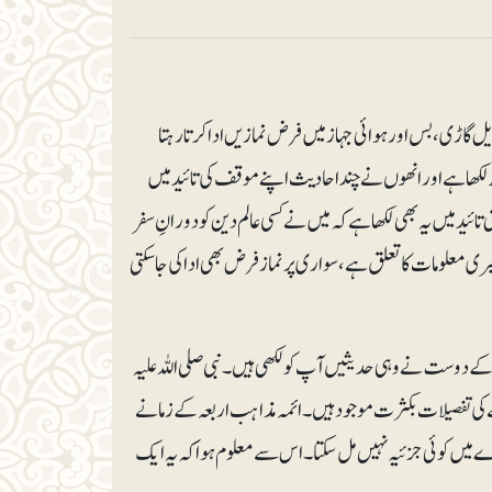
ل گاڑی، بس اور ہوائی جہاز میں فرض نمازیں ادا کرتا رہتا
 ہے اور انھوں نے چند احادیث اپنے موقف کی تائید میں
ئید میں یہ بھی لکھا ہے کہ میں نے کسی عالم دین کو دورانِ سفر
ی معلومات کا تعلق ہے، سواری پر نماز فرض بھی ادا کی جاسکتی
ے دوست نے وہی حدیثیں آپ کو لکھی ہیں۔ نبی صلی اللہ علیہ
رنے کی تفصیلات بکثرت موجود ہیں۔ ائمہ مذاہب اربعہ کے زمانے
ے میں کوئی جزئیہ نہیں مل سکتا۔ اس سے معلوم ہوا کہ یہ ایک