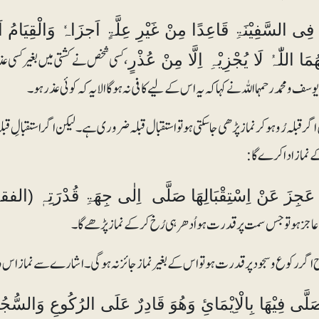
فِی السَّفِیْنَۃِ قَاعِدًا مِنْ غَیْرِ عِلَّۃٍ اَجزَاہٗ وَالْقِیَامُ
،کسی شخص نے کشتی میں بغیر کسی عذر
مَا اللّٰہُ لَا یُجْزِیْہِ اِلَّا مِنْ عُذْرٍ
سف و محمد رحمہما اللہ نے کہا کہ یہ اس کے لیے کافی نہ ہوگا الا یہ کہ کوئی عذر ہو۔
اگر قبلہ رُو ہوکر نماز پڑھی جاسکتی ہو تو استقبال قبلہ ضروری ہے۔ لیکن اگر استقبالِ قبل
ے نماز ادا کرے گا:
ْ عَجِزَ عَنْ اِسْتِقْبَالِھَا صَلَّی اِلٰی جِھَۃِ قُدْرَتِ
عاجز ہو تو جس سمت پر قدرت ہو اُدھر ہی رُخ کر کے نماز پڑھے گا۔
اگر رکوع و سجود پر قدرت ہو تو اس کے بغیر نماز جائز نہ ہوگی۔ اشارے سے نماز اس
َلَّی فِیْھَا بِالْاِیْمَائِ وَھُوَ قَادِرٌ عَلَی الرُکُوعِ وَالسُّجُو