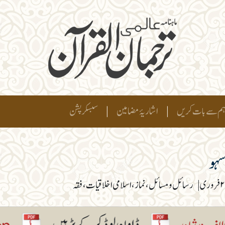
م سے بات کریں
|
اشاریۂ مضامین
|
سبسکرپشن
سہو
ری
|
رسائل و مسائل، نماز، اسلامی اخلاقیات، فقہ