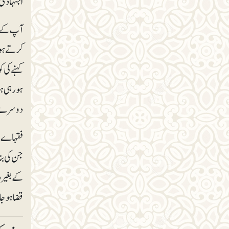
اجتہادی 
آپ کے دو
کرتے ہوئ
کہنے کی ک
ہو رہی ہ
دوسرے تم
فقہاے اح
جن کی بنا
کے بغیر د
قضا ہوجان