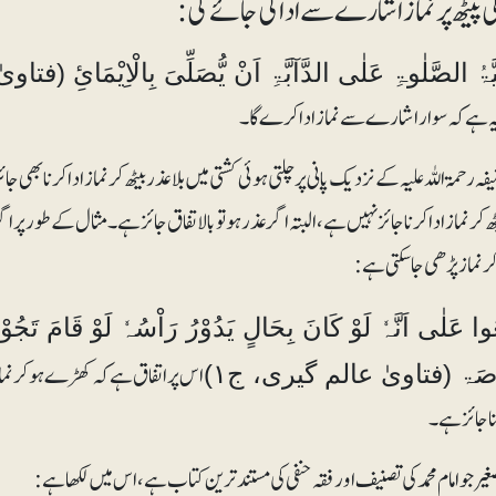
ی پیٹھ پر نماز اشارے سے ادا کی جائے گی:
ِیَّۃُ الصَّلٰوۃِ عَلٰی الدَّآبَّۃِ اَنْ یُّصَلِّیَ بِالْاِیْمَائِ (
 ہے کہ سوار اشارے سے نماز ادا کرے گا۔
نیفہ رحمۃ اللہ علیہ کے نزدیک پانی پر چلتی ہوئی کشتی میں بلاعذر بیٹھ کر نماز ادا کرنا بھی
ٹھ کر نماز ادا کرنا جائز نہیں ہے، البتہ اگر عذر ہو تو بالاتفاق جائز ہے۔ مثال کے طور پ
ھ کر نماز پڑھی جاسکتی ہے:
وا عَلٰی اَنَّہٗ لَوْ کَانَ بِحَالٍ یَدُوْرُ رَاْسُہٗ لَوْ قَامَ تَجُو
اس پر اتفاق ہے کہ کھڑے ہوکر نماز 
َاصَۃ (فتاویٰ عالم گیری، ج۱)
ا جائز ہے۔
صغیر جو امام محمد کی تصنیف اور فقہ حنفی کی مستند ترین کتاب ہے، اس میں لکھا ہے: