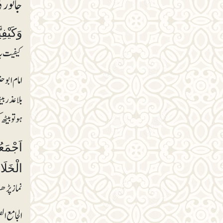
جانور ک
وَکَیْف
کیفیت یہ
امام ابوح
بلاعذر بی
ہو تو بیٹ
اَجْمَعُ
الْخَل
نماز پڑھن
الجامع ال