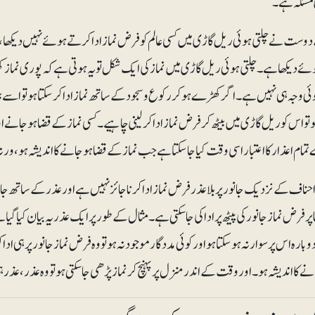
مسئلہ ہے۔
ست نے چلتی ہوئی ریل گاڑی میں کسی عالم کو فرض نماز ادا کرتے ہوئے نہیں دیکھا، لی
ے دیکھا ہے۔ چلتی ہوئی ریل گاڑی میں نماز کی ایک شکل تو یہ ہوتی ہے کہ پوری نماز 
وئی وجہ ہی نہیں ہے۔ اگر کھڑے ہوکر رکوع و سجود کے ساتھ نماز ادا کرسکتا ہو تو اسے بیٹھ 
و تو اس کو ریل گاڑی میں بیٹھ کر فرض نماز ادا کرلینی چاہیے۔ کسی نماز کے قضا ہوجا
ام اعذار کا اعتبار اسی وقت کیا جاسکتا ہے جب نماز کے قضا ہوجانے کا اندیشہ ہو، ورن
ناف کے نزدیک جانورپر بلاعذر فرض نماز ادا کرنا جائز نہیں ہے اور عذر کے ساتھ جا
 پر فرض نماز جانور کی پیٹھ پر ادا کی جاسکتی ہے۔ مثال کے طور پر ایک عذر یہ بیان کیا گیا
وبارہ اس پر سوار نہ ہوسکتا ہو اور کوئی مددگار موجود نہ ہو تو وہ فرض نماز جانور پر ہ
ے کا اندیشہ ہو۔ اور وقت کے اندر منزل پر پہنچ کر نماز پڑھی جاسکتی ہو تو وہ عذر، عذر 