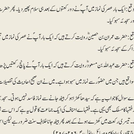
قع: ایک بار عصر کی نماز میں آپؐ نے دو رکعتوں کے بعد ہی سلام پھیر دیا۔ پھر حضرت 
ور سجدئہ سہو کیا۔
قع: حضرت عمران بن حصینؓ روایت کرتے ہیں کہ ایک بار آپؐ نے عصر کی نماز میں تین
 کر کے سجدئہ سہو کیا۔
قع: حضرت عبداللہ بن مسعودؓ روایت کرتے ہیں کہ ایک بار آپؐ نے پانچ رکعتیں پڑھ 
مواقع ہیں جن میں حضوؐر سے نماز میں سہو ہوا ہے۔ میں نے ان صحیح احادیث کی تفصیلا
ے سوال کا جواب یہ ہے کہ سیدھا کھڑا ہوکر بیٹھ جانے سے نماز فاسد نہیں ہوتی۔ سجدئہ
ر فقہا کا مسلک بھی یہی ہے۔ فقہاے احناف کی ایک جماعت کا قول یہ ہے کہ اس سے نم
 تیسری رکعت میں کھڑے ہونے کے بعد پھر بیٹھ جانا خلافِ سنت ضرور ہے لیکن اس سے
قادری، احکام و مسائل، اوّل، ص ۲۰۶-۲۰۷)