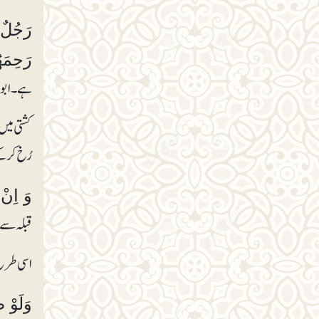
رَجُلٌ 
رَحِمَھُ
ہے۔ ابویو
کشتی میں 
رُخ کر ک
وَ اِن
قبلہ سے 
اسی طرح 
وَلَوْ ص