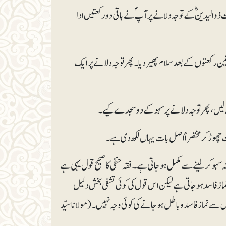
ذوالیدینؓ کے توجہ دلانے پر آپؐ نے باقی دو رکعتیں ادا
 رکعتوں کے بعد سلام پھیر دیا۔ پھر توجہ دلانے پر ایک
لیں، پھر توجہ دلانے پر سہو کے دو سجدے کیے۔
ت چھوڑ کر مختصراً اصل بات یہاں لکھ دی ہے۔
 سہو کرلینے سے مکمل ہوجاتی ہے۔ فقہ حنفی کا صحیح قول یہی ہے
از فاسد ہوجاتی ہے لیکن اس قول کی کوئی تشفی بخش دلیل
 نماز فاسد و باطل ہوجانے کی کوئی وجہ نہیں۔ (مولانا سیّد