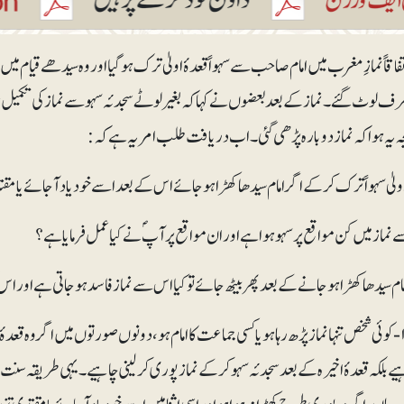
فاقاً نمازِ مغرب میں امام صاحب سے سہواً قعدۂ اولیٰ ترک ہوگیا اور وہ سیدھے قیام میں 
 طرف لوٹ گئے۔ نماز کے بعد بعضوں نے کہا کہ بغیر لوٹے سجدئہ سہو سے نماز کی تکمیل
یجہ یہ ہوا کہ نماز دوبارہ پڑھی گئی۔ اب دریافت طلب امر یہ ہے کہ:
جواب: ۱-کوئی شخص تنہا نماز پڑھ رہا ہو یا کسی جماعت کا امام ہو، دونوں صورتوں میں اگر وہ ق