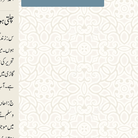
چلتی ہ
س : زندگی
ہوں۔ میر
تحریر کی 
گاڑی میں
ہے۔ آپ 
ج:احادیث
وسلم نے 
میں موجو