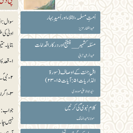
اُمتِ مسلمہ ، ابتلاء اور اُمیدِبہار
سوال : ات
عبد الغفار عزیز
اولیٰ کی
مسئلہ کشمیر __چیلنج اور درکار اقدامات
بتایا۔ نت
عبدالرشید ترابی
۱- قعدۂ اولیٰ سہواً ترک کر کے اگر امام سیدھا کھڑا ہوجائے اس کے بعد اسے خود یاد آجائے یا مقتدی تنبیہہ کرے تو اس کو کیا کرنا چاہیے؟
اہلِ جنت کے اوصاف (سورۃ
۲- نبی ؐسے نماز میں کن مواقع پر سہو ہوا ہے اور ان مواقع پر آپؐ نے کیا عمل فرمایا ہے؟
الذاریات۵۱: آیات ۱۵-۲۳)
سیّد ابوالاعلیٰ مودودی
۳- اگر امام سیدھا کھڑا ہوجانے کے بعد پھر بیٹھ جائے تو کیا اس سے نماز فاسد ہوجاتی ہے اور اس کو دُہرانا ضروری ہے؟
کلام نبویؐ کی کرنیں
مولانا عبد المالک