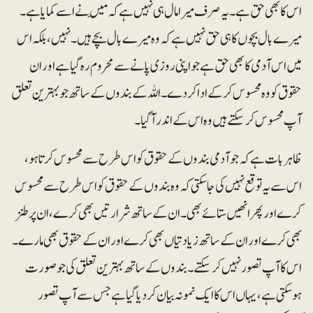
اس کا بھی حق ہے۔ یہ صرف میرا مال ہی نہیں ہے کہ مَیں نے اسے کمایا ہے ۔
میرے بال بچوں کا ہی حق نہیں ہے کہ وہ میرے بال بچے ہیں۔ نہیں، بلکہ اس
میں اس آدمی کا بھی حق ہے جو اپنی روزی پانے سے محروم رہ گیا ہے اور ان
حقوق کو وہ محسوس کر کے ادا کردے۔اللہ کے بندوں کے ساتھ جو بہترین تعلق
آپ محسوس کرسکتے ہیں وہ اس کے اندر آگیا۔
ظاہر بات ہے کہ جو آدمی بندوں کے حقوق کو اس طرح سے محسوس کرتا ہو،
اس سے یہ توقع نہیں کی جاسکتی کہ وہ بندوں کے حقوق کو اس طرح سے محسوس
کرے اور پھر انھیں ستائے بھی۔ ان کے ساتھ شرارتیں بھی کرے، ان پر طنز
بھی کرے اور ان کے ساتھ زیادتیاں بھی کرے اور ان کے حقوق بھی مارے۔
اس کا آپ تصور نہیں کرسکتے۔ بندوں کے ساتھ بہترین تعلق کی جو صورت
ہوسکتی ہے، یہاں اس کا ایک نمونہ بیان کر دیا گیا ہے جس سے آپ تصور