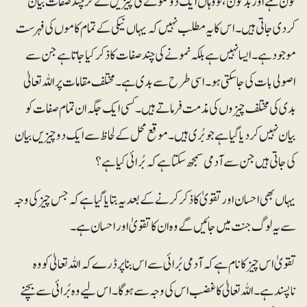
کون ہے اور بد کون، تو وہاں ایک دو نمونے کی چیزیں لے کر چند صفات بیان
کردی جاتی ہیں۔ اس کا یہ مطلب نہیں کہ یہاں نیکی کے تمام کاموں کی فہرست
موجود ہے۔ ایسا نہیں ہے بلکہ نمونے کی چند صفات کا ذکر کیا جاتا ہے جن سے
اصولی بات کی جاسکتی ہو۔ اسی طرح سے بدی ہے۔ مختلف مقامات پر اللہ تعالیٰ
بدی کی مختلف چیزوں کی مذمت فرماتے ہیں۔ کسی ایک جگہ ان تمام صفات کو
بیان نہیں کردیا گیا ہے جو بُری ہیں۔ موقع محل کے لحاظ سے ایک دو چیزیں بیان
کی جاتی ہیں جن سے آدمی سمجھ سکتا ہے کہ بُرائی کیا ہے؟
یہاں بھی احسان اور تقویٰ کا ذکر کرنے کے بعد یہ بتایا گیا ہے کہ جس چیز کی وجہ
سے یہ لوگ جنت میں جائیں گے وہ ان کا تقویٰ اور احسان ہے۔
تقویٰ اس چیز کا نام ہے کہ آدمی بُرائی سے اس بنا پر ڈرے کہ اللہ تعالیٰ کو وہ
ناپسندہے۔ اللہ تعالیٰ کا غضب اس کی وجہ سے ہوگا۔ اس لیے وہ بُرائی سے بچنے