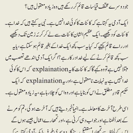
جو دوسرے مختلف قیاسات قائم کر رکھے ہیں وہ زیادہ معقول ہیں؟
ایک آدمی یہ کہتا ہے کہ کائنات کا کوئی خدا نہیں ہے۔ نبی یہ کہتے ہیں کہ خدا ہے۔
کائنات کو دیکھیے۔ ایک عظیم الشان کائنات سے لے کر کرئہ زمین تک دیکھیے
اور راے قائم کیجیے کہ کیا یہ سب کچھ ایک خدا کے بغیر قائم ہوسکتا ہے، یا یہ
سب کچھ قائم کرنے کے لیے خدا درکار ہے؟ اگر ایک آدمی اندھے تعصب میں
مبتلا نہیں ہے تو وہ کہے گا کہ کائنات کا یہ explaination کہ اس کا کوئی
خدا نہیں ہے یہ نہایت نامعقول ہے، اور یہ explaination کہ ایک
حکیم قادرِ مطلق نے اس کو بنایا ہے اور وہ اس کو چلا رہا ہے، یہ زیادہ معقول ہے۔
اسی طرح آخرت کا معاملہ ہے۔ انبیا ؑ خبر دیتے ہیں کہ آخرت ہوگی، تم کو مرنے
کے بعد اُٹھنا ہے اور جواب دہی کرنی ہے، اور تمھارے اعمال جیسے ہوں گے
اس کے لحاظ سے تمھارا مستقبل بنے گا۔ دوسری طرف ایک آدمی کہتا ہے کہ