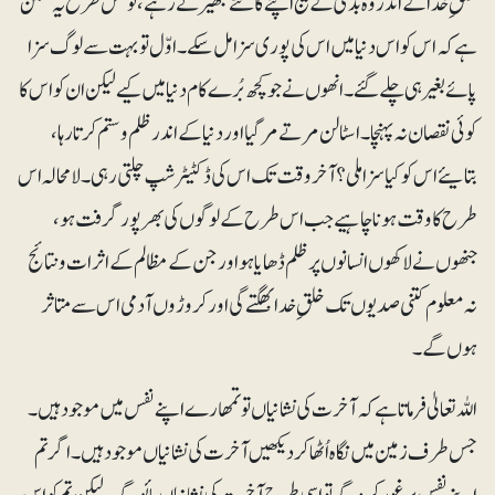
خلقِ خدا کے اندر وہ بدی کے بیج اپنے کانٹے بکھیرتے رہے، تو کس طرح یہ ممکن
ہے کہ اس کو اس دنیا میں اس کی پوری سزا مل سکے۔ اوّل تو بہت سے لوگ سزا
پائے بغیر ہی چلے گئے۔ انھوں نے جو کچھ بُرے کام دنیا میں کیے لیکن ان کو اس کا
کوئی نقصان نہ پہنچا۔ اسٹالن مرتے مر گیا اور دنیا کے اندر ظلم و ستم کرتا رہا،
بتایئے اس کو کیا سزا ملی؟ آخر وقت تک اس کی ڈکٹیٹرشپ چلتی رہی۔ لامحالہ اس
طرح کا وقت ہونا چاہیے جب اس طرح کے لوگوں کی بھرپور گرفت ہو ،
جنھوں نے لاکھوں انسانوں پر ظلم ڈھایا ہو اور جن کے مظالم کے اثرات و نتائج
نہ معلوم کتنی صدیوں تک خلقِ خدا بھگتے گی اور کروڑوں آدمی اس سے متاثر
ہوں گے۔
اللہ تعالیٰ فرماتا ہے کہ آخرت کی نشانیاں تو تمھارے اپنے نفس میں موجود ہیں۔
جس طرف زمین میں نگاہ اُٹھا کر دیکھیں آخرت کی نشانیاں موجود ہیں۔ اگر تم