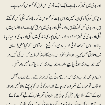
اور بدی میں تمیز کر رہا ہے۔ ایک ایک آدمی اس فرق کو محسوس کر رہا ہے۔
دنیا میں کوئی آدمی ایسا نہیں جو اس بات کو محسوس نہ کر رہا ہو کہ نیکی کس کو کہتے
ہیں اور بدی کس کو کہتے ہیں، اور نیکی اور بدی میں فرق کیا ہے۔ لہٰذا انسان میں
نیکی اور بدی کی تمیز موجود ہو اور اس کی پوری زندگی میں نیکی اور بدی کا امتیاز پایا
جاتا ہو۔ اس کے بعد کوئی جواب دہی نہ کرنی پڑے تو اس کے کیا معنی! انسان
میں اخلاقی حِس کا پیدا ہونا خود بخود اس بات کا تقاضا کرتا ہے کہ اس کی کہیں نہ
کہیں جواب دہی ہونی چاہیے، اور وہ جواب دہی اس دنیا میں نہیں ہوسکتی۔
اس دنیا میں جواب دہی اس طرح ہوتی ہے کہ جو جوتے مارتے ہیں وہ بعض
اوقات قوموں کے حکمران بن جاتے ہیں اور کوئی ان کو پوچھنے والا نہیں ہوتا۔
ان کے آگے سلامیاں پیش کی جاتی ہیں، ان کی تعریفوں کے لیے گیت گائے
جاتے ہیں درآں حالیکہ ساری دنیا دیکھ رہی ہوتی ہے کہ وہ کیسا آدمی ہے۔ اس