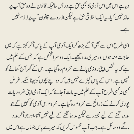
دیا ہے اس میں اس آدمی کا بھی حق ہے درآں حالیکہ قانون نے وہ حق آپ پر
عائد نہیں کیا۔ یہ ایک اخلاقی حق ہے لیکن ازروے قانون آپ پر لازم نہیں
ہے۔
اسی طرح اس سے بھی آگے بڑھ کر ایک آدمی آپ کے پاس آکر کہتا ہے کہ میں
حاجت مند ہوں اور میری مدد کیجیے۔ ایک دوسرا شخص ہے کہ جس کے علم میں
ہے کہ یہ شخص اپنی روزی پانے سے محروم رہ گیا ہے۔ اس کے گھر آج کھانے کو
نہیں ہے۔ اس کے پاس کپڑے نہیں ہیں کہ وہ اپنے بچوں کو پہنا سکے۔ غرض
کسی نہ کسی طرح آپ کے علم میں یہ بات آجائے کہ ایک آدمی اپنی ضروریات
پوری کرنے کے ذرائع سے محروم رہ گیا ہے۔ محروم اسی آدمی کو کہیں گے جو
مدد مانگنے کے لیے مجبور ہے لیکن مدد مانگنے کے لیے نہیں آتا، اور جو آکر مدد
مانگے وہ سائل ہے۔ جب آپ محسوس کریں کہ میرے پاس جو مال ہے اس میں