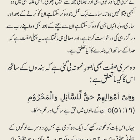
نے کرلی ہیں اور کوئی نیکی اور بھلائی مجھ سے نہیں چھوٹی۔ اس غلط فہمی میں وہ
کبھی مبتلا نہیں ہوتا۔ سارے نیک عمل جو وہ کرسکتا ہے ان کو کرنے کے بعد اور
ساری وہ بُرائیاں جن کو وہ کرسکتا ہے ان سے بچنے کے بعد بھی وہ اپنے رب سے
درگزر ہی کی درخواست کرتا ہے، اور معافی ہی مانگتا ہے۔ یہ پہلی صفت ہے کہ
خدا کے ساتھ اس بندے کا کیا تعلق ہے۔
دوسری صفت بھی بطورِ نمونہ لی گئی ہے کہ بندوں کے ساتھ
اس کا کیسا تعلق ہے:
وَفِیْٓ اَمْوَالِھِمْ حَقٌّ لِّلسَّآئِلِ وَالْمَحْرُوْمِ
ان کے مالوں میں حق ہے سائل اور محروم کا۔
o(۵۱:۱۹)
یہاں اس بات کو ملحوظ رکھیے کہ ایک وہ آدمی ہے جس پر دوسرے لوگوں کے
قانونی حقوق عائد ہوتے ہیں اور وہ ان کو ادا کرتا ہے۔ شرعاً اس پر جو حقوق عائد