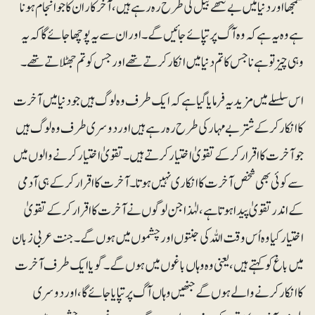
سمجھا اور دنیا میں بے نتھے بیل کی طرح رہ رہے ہیں، آخرکار ان کا جو انجام ہونا
ہے وہ یہ ہے کہ وہ آگ پر تپائے جائیں گے۔ اور ان سے یہ پوچھا جائے گا کہ یہ
وہی چیز تو ہے نا جس کا تم دنیا میں انکار کرتے تھے اور جس کو تم جھٹلاتے تھے۔
اس سلسلے میں مزید یہ فرمایا گیا ہے کہ ایک طرف وہ لوگ ہیں جو دنیا میں آخرت
کا انکار کرکے شتربے مہار کی طرح رہ رہے ہیں اور دوسری طرف وہ لوگ ہیں
جو آخرت کا اقرار کرکے تقویٰ اختیار کرتے ہیں۔ تقویٰ اختیار کرنے والوں میں
سے کوئی بھی شخص آخرت کا انکاری نہیں ہوتا۔ آخرت کا اقرار کر کے ہی آدمی
کے اندر تقویٰ پیدا ہوتا ہے، لہٰذا جن لوگوں نے آخرت کا اقرار کر کے تقویٰ
اختیار کیا وہ اُس وقت اللہ کی جنتوں اور چشموں میں ہوں گے۔ جنت عربی زبان
میں باغ کو کہتے ہیں، یعنی وہ وہاں باغوں میں ہوں گے۔ گویا ایک طرف آخرت
کا انکار کرنے والے ہوں گے جنھیں وہاں آگ پر تپایا جائے گا، اور دوسری