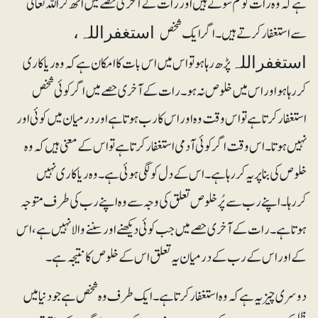
ہے کہ وہ رات کو کم سوتے ہیں اور رات کے آخری حصے میں اُٹھ کر اللہ تعالیٰ
سے استغفار کرتے ہیں۔ اگر ایک شخص
استغفراللہ،
پڑھ رہا ہو تو اس میں اس بات کا امکان ہے کہ وہ ریاکاری
استغفراللہ
کررہا ہو اور اس میں خلوص نہ ہو۔ رات کے آخری حصے میں اگر کوئی شخص
استغفار کرتا ہے تو اس وقت وہ اور اس کا رب ہوتا ہے اور درمیان میں کوئی اور
نہیں ہوتا۔ اس وقت اگر کوئی آدمی استغفار کرتا ہے تو اس کے معنی ہیں کہ وہ
خلوص کی بنا پر یہ کر رہا ہے ۔ اس کے دل کو لگی ہوئی ہے۔ وہ ریاکاری نہیں
کررہا۔ اپنے رب سے پُرخلوص تعلق کی وجہ سے وہ اپنے رب کی طرف متوجہ
ہوتا ہے۔ رات کے آخری حصے میں جب کوئی دیکھنے اور سننے والا نہیں ہے، اس
کے اور اس کے رب کے درمیان یہ تعلق اس کے خلوص کا نتیجہ ہے۔
دوسری چیز یہ ہے کہ وہ استغفار کرتا ہے۔ ایک طرف وہ شخص ہے جو دنیا میں