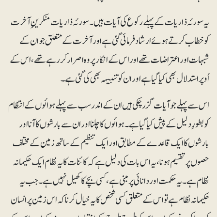
یہ سورئہ ذاریات کے پہلے رکوع کی آیات ہیں۔ سورئہ ذاریات منکرینِ آخرت
کو خطاب کرتے ہوئے ارشاد فرمائی گئی ہے اور آخرت کے متعلق جو ان کے
شبہات اور اعتراضات تھے اور اس کے انکار پر وہ اصرار کر رہے تھے، اس کے
اُوپر استدلال بھی کیا گیا ہے اور ان کو تنبیہہ بھی کی گئی ہے۔
اس سے پہلے جو آیات گزر چکی ہیں ان کے اندر سب سے پہلے ہوائوں کے انتظام
کو بطورِ دلیل کے پیش کیا گیا ہے۔ ہوائوں کا چلنا اور ان سے بارشوں کا آنا اور
بارشوں کا ایک قاعدے کے مطابق اور ایک تنظیم کے ساتھ زمین کے مختلف
حصوں پر تقسیم ہونا، یہ اس بات کی دلیل ہے کہ کائنات کا یہ نظام ایک حکیمانہ
نظام ہے۔ یہ حکمت اور دانائی پر مبنی ہے، کسی بچے کا کھیل نہیں ہے۔ جب یہ
حکیمانہ نظام ہے تو اس کے متعلق کسی شخص کا یہ خیال کرنا کہ اس زمین پر انسان