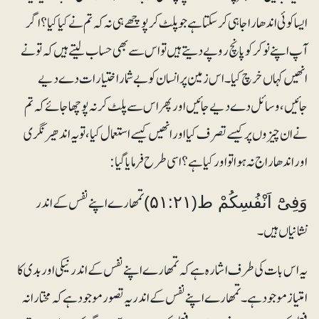
ایسا کوئی اندھا راجا ہی کرسکتا ہے جو پلٹ کر پوچھے ہی نہ کہ تم نے کیا کیا؟ اگر
آپ اپنے نوکر کو پانچ روپے دیتے ہیں تو اس سے بھی حساب لیتے ہیں کہ تو نے
انھیں کہاں خرچ کیا۔ اس زمین پر انسان کو بے شمار اختیارات دے دیے
جائیں، وسائل دے دیے جائیں اور پھر اس سے پلٹ کر نہ پوچھا جائے کہ تم
نے ان چیزوں پر کیسے تصرف کیا اور انھیں کیسے استعمال کیا، تو یہ اندھیر نگری
اور اندھا راج نہ ہوا تو اور کیا ہے؟ اسی طرح فرمایا گیا:
تمھارے اپنے نفس کے اندر
وَفِیْٓ اَنْفُسِکُمْ ط(۵۱:۲۱)
نشانیاں ہیں۔
یہ اس بات کی طرف اشارہ ہے کہ تمھارے اپنے نفس کے اندر نیکی اور بدی کا
امتیاز موجود ہے۔ تمھارے اپنے نفس کے اندر یہ تصور موجود ہے کہ مختارانہ