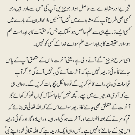
تجربے اور مشاہدے سے حاصل ہوا۔ جو چیزیں آپ کی حس سے ماورا ہیں، جو
کسی بھی طرح آپ کے مشاہدے میں نہیں آسکتیں، لامحالہ ان کے بارے میں
کسی ایسے ذریعے ہی سے علم حاصل ہوسکتا ہے جس کو حقیقت کا براہِ راست علم
ہو، اور حقیقت کا براہِ راست علم سواے خدا کے کسی کو نہیں۔
اسی طرح جو چیز آگے آنے والی ہے، یعنی آخرت، اس کے متعلق آپ کے پاس
جاننے کا کوئی ذریعہ نہیں ہے کہ آخرت آئے گی یا نہیں آئے گی؟ اگر آپ
قیاسات کی بنا پر راے قائم کریں گے تو وہ اٹکل پچو بات کریں گے۔ وہ ایسا ہی
ہے کہ آدمی اندھیرے میں چلے۔ کچھ نہیں کہا جاسکتا کہ کہاں ٹھوکر کھائے گا۔
آخرت کے متعلق بھی جاننے کا ذریعہ سواے اس کے کہ اللہ تعالیٰ ہی بتائے کہ
تم کو مرنے کے بعد اُٹھنا ہے اور آخرت ہوگی اور ایسا اور ایسا ہوگا، او ر کوئی ذریعہ
اس چیز کے جاننے کا نہیں ہے۔ بس وہی ایک ذریعہ ہے کہ اللہ تعالیٰ خود اپنے نبی ؑ