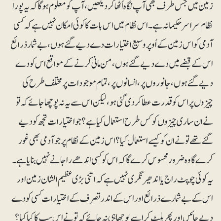
زمین میں جس طرف بھی آپ نگاہ اُٹھا کر دیکھیں، آپ کو معلوم ہوگا کہ یہ پورا
نظام سراسر حکیمانہ ہے۔ اس نظام میں اس بات کا کوئی امکان نہیں ہے کہ کسی
آدمی کو اس زمین کے اُوپر وسیع اختیارات دے دیے گئے ہوں، بے شمار ذرائع
اس کے قبضے میں دے دیے گئے ہوں، من مانی کرنے کے مواقع اس کو دے
دیے گئے ہوں، جانوروں پر، انسانوں پر، تمام موجودات پر مختلف طرح کی
چیزوں پر اس کو قدرت عطا کر دی گئی ہو، لیکن اس سے یہ نہ پوچھا جائے کہ تو
نے ان ساری چیزوں کو کس طرح استعمال کیا ہے؟ جو اختیارات تجھ کو دیے
گئے تھے تو نے ان کو کیسے استعمال کیا؟ اس زمین کے نظام پر جو آدمی بھی غور
کرے گا وہ ضرور محسوس کرے گا کہ اس کو کسی اندھے راجا نے نہیں بنایا ہے۔
یہ کوئی چوپٹ راج یا اندھیر نگری نہیں ہے کہ اتنی بڑی عظیم الشان زمین اور
اس کے بے شمارے ذرائع اور اس کے اندر تصرف کے اختیارات کسی کو دے
دیے جائیں اور پھر پلٹ کر اسے پوچھا ہی نہ جائے کہ تو نے اس سب کا کیا کیا؟