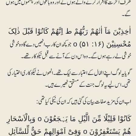
طرف آخرت کا اقرار کرنے والے ہوں گے اور وہ باغوں اور چشموں میں ہوں
گے۔
اٰخِذِیْنَ مَآ اٰتٰھُمْ رَبُّھُمْ ط اِِنَّھُمْ کَانُوْا قَبْلَ ذٰلِکَ
جوکچھ ان کا رب انھیں دے گا وہ خوشی
مُحْسِنِیْنَ o (۵۱ :۱۶)
خوشی لے رہے ہوں گے۔ وہ اس دن کے آنے سے قبل نیکوکار تھے۔
گویا یہ لوگ اپنے اعمال کے اعتبار سے نیک تھے۔ انھوں نے نیکوکاری اختیار کی
تھی۔ اس لیے یہ لوگ جنت کے مستحق ٹھیرے ہیں۔
اب ان کی مزید صفات بیان کی گئی ہیں کہ ان کی نیکی کیا تھی:
کَانُوْا قَلِیْلًا مِّنَ الَّیْلِ مَا یَہْجَعُوْنَ o وَبِالْاَسْحَارِ
ھُمْ یَسْتَغْفِرُوْنَ o وَفِیْٓ اَمْوَالِھِمْ حَقٌّ لِّلسَّآئِلِ