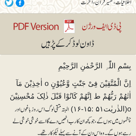
اخلاقیات، تفسیر قرآن، آخرت
بِسْمِ اللّٰہِ الرَّحْمٰنِ الرَّحِیْمِ
اِِنَّ الْمُتَّقِیْنَ فِیْ جَنّٰتٍ وَّعُیُوْنٍ o اٰخِذِیْنَ مَآ
اٰتٰھُمْ رَبُّھُمْ ط اِِنَّھُمْ کَانُوْا قَبْلَ ذٰلِکَ مُحْسِنِیْنَ
البتہ متقی لوگ اس روز باغوں اور
o(الذٰریٰت۵۱ :۱۵-۱۶)
چشموں میں ہوں گے، جو کچھ ان کا رب انھیں دے گا اسے خوشی خوشی لے
رہے ہوں گے۔ وہ اس دن کے آنے سے پہلے نیکوکار تھے۔