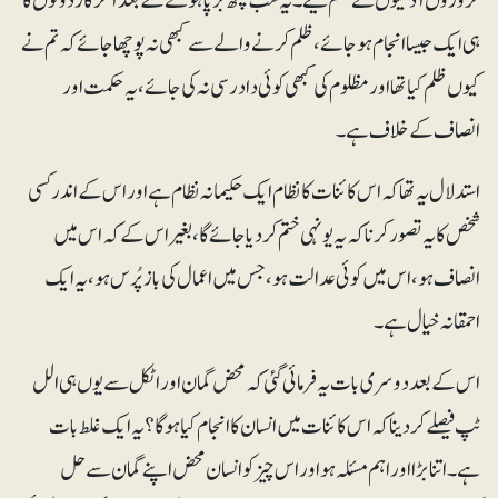
کروڑوں آدمیوں نے ظلم کیے۔ یہ سب کچھ برپا ہونے کے بعد آخرکار دونوں کا
ہی ایک جیسا انجام ہوجائے، ظلم کرنے والے سے کبھی نہ پوچھا جائے کہ تم نے
کیوں ظلم کیا تھا اور مظلوم کی کبھی کوئی داد رسی نہ کی جائے، یہ حکمت اور
انصاف کے خلاف ہے۔
استدلال یہ تھا کہ اس کائنات کا نظام ایک حکیمانہ نظام ہے اور اس کے اندر کسی
شخص کا یہ تصور کرنا کہ یہ یونہی ختم کردیا جائے گا، بغیر اس کے کہ اس میں
انصاف ہو، اس میں کوئی عدالت ہو، جس میں اعمال کی بازپُرس ہو، یہ ایک
احمقانہ خیال ہے۔
اس کے بعد دوسری بات یہ فرمائی گئی کہ محض گمان اور اٹکل سے یوں ہی الل
ٹپ فیصلے کر دینا کہ اس کائنات میں انسان کا انجام کیا ہوگا؟ یہ ایک غلط بات
ہے۔ اتنا بڑا اور اہم مسئلہ ہو اور اس چیز کو انسان محض اپنے گمان سے حل