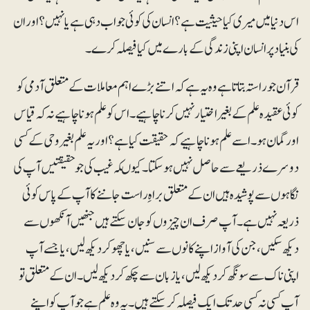
اس دنیا میں میری کیا حیثیت ہے؟ انسان کی کوئی جواب دہی ہے یا نہیں؟ اور ان
کی بنیاد پر انسان اپنی زندگی کے بارے میں کیا فیصلہ کرے۔
قرآن جو راستہ بتاتا ہے وہ یہ ہے کہ اتنے بڑے اہم معاملات کے متعلق آدمی کو
کوئی عقیدہ علم کے بغیر اختیار نہیں کرنا چاہیے۔ اس کو علم ہونا چاہیے نہ کہ قیاس
اور گمان ہو۔ اسے علم ہونا چاہیے کہ حقیقت کیا ہے؟ اور یہ علم بغیر وحی کے کسی
دوسرے ذریعے سے حاصل نہیں ہوسکتا۔ کیوںکہ غیب کی جو حقیقتیں آپ کی
نگاہوں سے پوشیدہ ہیں ان کے متعلق براہِ راست جاننے کا آپ کے پاس کوئی
ذریعہ نہیں ہے۔ آپ صرف ان چیزوں کو جان سکتے ہیں جنھیں آنکھوں سے
دیکھ سکیں، جن کی آواز اپنے کانوں سے سنیں، یا چھو کر دیکھ لیں، یا جسے آپ
اپنی ناک سے سونگھ کر دیکھ لیں، یا زبان سے چکھ کر دیکھ لیں۔ ان کے متعلق تو
آپ کسی نہ کسی حد تک ایک فیصلہ کرسکتے ہیں۔ یہ وہ علم ہے جو آپ کو اپنے