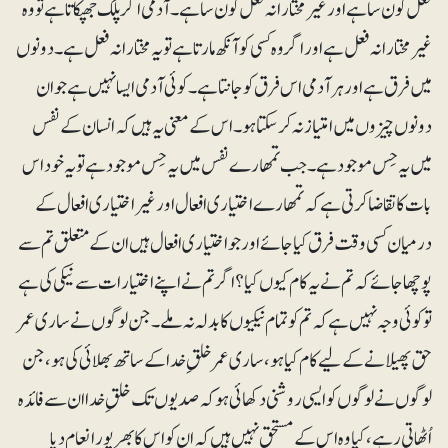
فعل کو ن سا ہے اور غیرمختارانہ فعل کون سا ہے۔ آدمی اگر پلک جھپکاتا ہے تو وہ
غیرمختارانہ فعل ہے اور اگر وہ کسی کو آنکھ مارتا ہے تو یہ مختارانہ فعل ہے۔ دونوں
میں فرق ہے اور ہر آدمی اس فرق کو جانتا ہے۔ کوئی آدمی ایسا نہیں ہے جو ان
دونوں چیزوں میں امتیاز نہ کرسکتا ہو۔ اس کے معنی یہ ہیں کہ انسان کے نفس
میں یہ حِس موجود ہے۔ جب تمھارے نفس میں یہ حِس موجود ہے تو یہ خود اس
بات کا تقاضا کرتی ہے کہ تمھارے اختیاری افعال اور غیراختیاری افعال کے
درمیان کسی وقت فرق کیا جائے اور جو اختیاری افعال ہیں ان کے متعلق تم سے
پوچھا جائے کہ تم نے یہ کام کیوں کیا؟ اگر تم نے اپنے اختیارات سے نیکی کی ہے
تو کوئی وجہ نہیں ہے کہ تم کو تمام نیکیوں کا بدلہ نہ ملے۔ جن لوگوں نے ساری عمر
حق پھیلانے کے لیے کام کیا ہو، ساری عمر خلقِ خدا کے ساتھ بھلائی کی ہو، جن
لوگوں نے لوگوں کو ایسی روشنی دکھائی ہو کہ صدیوں تک خلقِ خدا ان سے فائدہ
اُٹھاتی رہے، کیا وہ اس کے مستحق نہیں ہیں کہ ان کو اس کا بھرپور انعام دیا