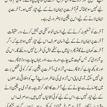
اپنے نفس پر غور کرو گے تو اسی طرح آخرت کی نشانیاں پائو گے۔ لیکن تم کو اس
لیے نہیں سوجھتا کہ تم آخرت پر ایمان لانے کے لیے تیار نہیں ہو۔ آخرت پر
ایمان لانے کے لیے اس پر یقین لانا ضروری ہے۔
آخرت کو تسلیم نہ کرنے کے لیے انسان خواہ کتنی ہی حجتیں کرلے،درحقیقت
آخرت پر ایمان لانے کے لیے انسان صرف اس لیے تیار نہیں ہوتا ہے کہ اگر
آخرت کو مان لے گا تو پھر دنیا میں بے نتھے بیل کی طرح نہیں رہ سکے گا۔ اس کی
یہ آزادی کہ جس کھیت میں چاہے منہ مارے، اور جہاں چاہے دوڑتا پھرے،
اور جو کچھ چاہے کرتا پھرے، یہ آزادی، آخرت پر یقین رکھ کر کوئی شخص برت
ہی نہیں سکتا۔ آدمی اپنی اس آزادی کی خاطر اور اپنے آپ کو اخلاقی بندھنوں
میں پھنسانے سے بچانے کے لیے آخرت کا انکار کرتا ہے۔ جو آدمی یہ یقین لانے
کے لیے تیار نہیں ہے، اس کے لیے کوئی نشانیاں نہیں ہیں۔ وہ صرف اس
وقت مانے گا جب آخرت میں فرشتے اس کو پکڑے ہوئے ہوں گے اور جہنم کی