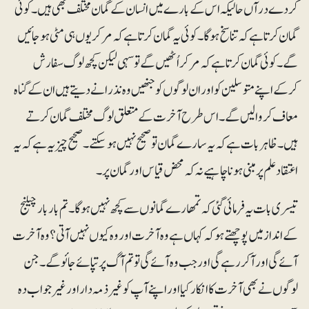
کردے درآں حالیکہ اس کے بارے میں انسان کے گمان مختلف بھی ہیں۔ کوئی
گمان کرتا ہے کہ تناسخ ہوگا۔ کوئی یہ گمان کرتا ہے کہ مرکر یوں ہی مٹی ہوجائیں
گے۔ کوئی گمان کرتا ہے کہ مرکر اُٹھیں گے تو سہی لیکن کچھ لوگ سفارش
کرکے اپنے متوسلین کو اور ان لوگوں کو جنھیں وہ نذرانے دیتے ہیں ان کے گناہ
معاف کروا لیں گے۔ اس طرح آخرت کے متعلق لوگ مختلف گمان کرتے
ہیں۔ ظاہر بات ہے کہ یہ سارے گمان تو صحیح نہیں ہوسکتے۔ صحیح چیز یہ ہے کہ یہ
اعتقاد علم پر مبنی ہونا چاہیے نہ کہ محض قیاس اور گمان پر۔
تیسری بات یہ فرمائی گئی کہ تمھارے گمانوں سے کچھ نہیں ہوگا۔ تم بار بار چیلنج
کے انداز میں پوچھتے ہو کہ کہاں ہے وہ آخرت اور وہ کیو ں نہیں آتی؟ وہ آخرت
آئے گی اور آکر رہے گی اور جب وہ آئے گی تو تم آگ پر تپائے جائو گے۔ جن
لوگوں نے بھی آخرت کا انکار کیا اور اپنے آپ کو غیرذمہ دار اور غیر جواب دہ