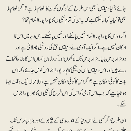
جائے؟ کیا دنیا میں سبھی اس طرح کے لوگوں کو ان کا انعام ملا ہے؟ اگر انعام ملا
بھی تو کیا یہ کہا جاسکتا ہے کہ یہ ان کی تمام نیکیوں کا پورا پورا انعام تھا؟
اگر وہ اس کا پورا پورا انعام نہیں پاسکے اور نہیں پاسکتے۔ اس دنیا میں اس کا
امکان نہیں ہے۔ اگر ایک آدمی نے دنیا میں حق کی روشنی پھیلائی ہے اور
دوہزار برس یا چار ہزار برس تک لاکھوں اور کروڑوں انسان اس کا فائدہ اُٹھاتے
رہے ہیں اور اس دنیا میں اس کی نیکی کا پورا پورا اجر اس کو مل جائے، کیا اس
بات کا کوئی امکان ہے؟ اگر اس کا کوئی امکان نہیں ہے، تو لامحالہ ایک وقت ایسا
ہونا چاہیے کہ جب اس آدمی کو اس کی اس طرح کی نیکیوں کا بھرپور اجر مل
سکے۔
اسی طرح اگر کسی نے اس دنیا کے اندر بدی کے بیج بوئے اور ہزارہا برس تک