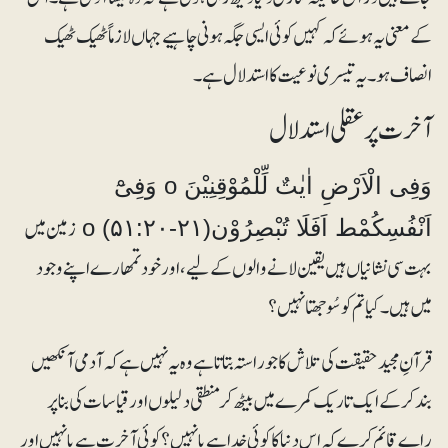
کے معنی یہ ہوئے کہ کہیں کوئی ایسی جگہ ہونی چاہیے جہاں لازماً ٹھیک ٹھیک
انصاف ہو۔یہ تیسری نوعیت کا استدلال ہے۔
آخرت پر عقلی استدلال
وَفِی الْاَرْضِ اٰیٰتٌ لِّلْمُوْقِنِیْنَ o وَفِیْٓ
زمین میں
اَنْفُسِکُمْط اَفَلَا تُبْصِرُوْنo (۵۱:۲۰-۲۱)
بہت سی نشانیاں ہیں یقین لانے والوں کے لیے ، اور خود تمھارے اپنے وجود
میں ہیں۔ کیا تم کو سُوجھتا نہیں؟
قرآنِ مجید حقیقت کی تلاش کا جو راستہ بتاتا ہے وہ یہ نہیں ہے کہ آدمی آنکھیں
بند کرکے ایک تاریک کمرے میں بیٹھ کر منطقی دلیلوں اور قیاسات کی بنا پر
راے قائم کرے کہ اس دنیا کا کوئی خدا ہے یا نہیں؟ کوئی آخرت ہے یا نہیں اور