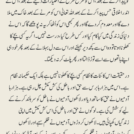
کو پیدا کرنے کے بعد، اس کو طرح طرح کے اختیارات دینے کے بعد، اس کے
اندر اخلاقی حس پیدا کرنے کے بعد اللہ تعالیٰ اس کو مرنے کے بعد خاک میں ملا
دے گا اور معدوم کردے گا اور پھر کبھی اس کو اُٹھا کر یہ نہ پوچھے گا کہ اس نے
دنیا کی زندگی میں کیا کام کیا اور کس طرح کیا، درست نہیں۔ اگر یہ کسی بچے کا
کھلونا ہوتا تو وہ اس سے کچھ دیر کھیلنے اور اس سے دل بہلانے کے بعد پھر خود ہی
اپنے ہاتھوں سے اسے توڑ ڈالتا اور پھر پلٹ کر نہ دیکھتا۔
درحقیقت اس کائنات کا نظام کسی بچے کا کھلونا نہیں ہے بلکہ ایک حکیمانہ نظام
ہے۔ اس میں ہزارہا برس سے حق اور باطل کی کش مکش چل رہی ہے۔ ہزارہا
آدمیوں نے حق کا ساتھ دیا اور لاکھوں آدمیوں نے باطل کو سربلند کرنے کے
لیے کوشش کی ہے۔ لوگوں نے حق اور باطل کی اس کش مکش میں اپنی
زندگیاں کھپائی ہیں۔ لاکھوں کروڑوں آدمیوں نے ظلم سہے اور لاکھوں