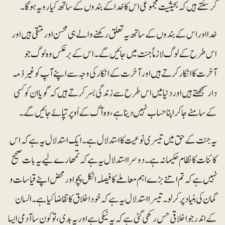
کرسکتے ہیں کہ بحیثیت مجموعی اس کا خدا کے بندوں کے ساتھ کیا رویہ ہوگا۔
خدا اور اس کے بندوں کے ساتھ یہ تعلق رکھنے والے ہی محسن اور متقی ہیں اور
اس طرح کے لوگ لازماً جنت میں جائیں گے۔ اس کے برعکس وہ لوگ جو
آخرت کا انکار کرتے ہیں اور آخرت کے انکار کی وجہ سے اپنے آپ کو غیرذمہ
دار سمجھتے ہیں اور دنیا میں اس طرح سے زندگی بسر کرتے ہیں کہ گویا ان کو کسی
کے سامنے جاکر اپنا حساب نہیں دینا ہے، وہ آگ کے اُوپر تپائے جائیں گے۔
یہ جنت کے حق میں تیسری نوعیت کا استدلال ہے۔ ایک استدلال یہ ہے کہ اس
کائنات کا نظام حکیمانہ ہے۔ دوسرا استدلال یہ ہے کہ تمھارے لیے یہ بات صحیح
نہیں ہے کہ تم اتنے بڑے اہم معاملے کا فیصلہ اٹکل پچو اور محض اپنے قیاسات و
گمان کی بنیاد پر کرلو۔ تیسرا استدلال یہ ہے کہ خود اخلاق کا تقاضا کیا ہے۔ انسان
کے اندر جو اخلاقی حس رکھی گئی ہے کہ یہ نیکی ہے اور یہ بدی، تو کون سا آدمی ایسا