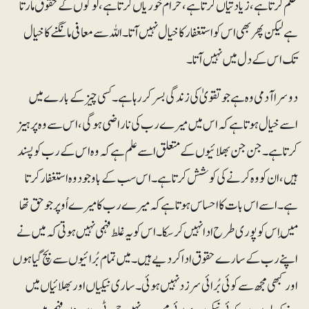
ظلم کرتا ہے، زیادتیاں کرتا ہے، حرام خوریاں کرتا ہے، لوگوں کے حقوق مارتا
ہے لیکن پھر بھی اس کو استغفار کا خیال نہیں آتا۔ اللہ سے معافی مانگنے کا خیال
تک اس کے دل میں نہیں آتا۔
دوسرا آدمی وہ ہے جو تقویٰ کی زندگی بسر کر رہا ہے۔ کسی چیز کے بارے میں
اسے خیال ہوتا ہے کہ اس میں میرے رب کی ناراضی ہوگی، اس سے وہ پرہیز
کرتا ہے۔ جن جن بھلائیوں کے متعلق اسے علم ہے کہ وہ اس کے رب کو پسند
ہیں، ان کو وہ کرنے کی کوشش کرتا ہے۔ اس سب کے باوجود وہ استغفار کرتا
ہے۔ اسے اس بات کا احساس ہوتا ہے کہ میرے رب کا میرے اُوپر جو حق تھا
مَیں اس کو پوری طرح ادا نہیں کرسکا۔ اس کو یہ غلط فہمی نہیں ہوتی کہ میں نے
اپنے رب کے سارے حقوق ادا کر دیے ہیں۔ میں تمام بُرائیوں سے بچ گیا ہوں
اور کبھی مجھ سے کوئی بُرائی سرزد نہیں ہوئی۔ ساری نیکیاں اور بھلائیاں میں