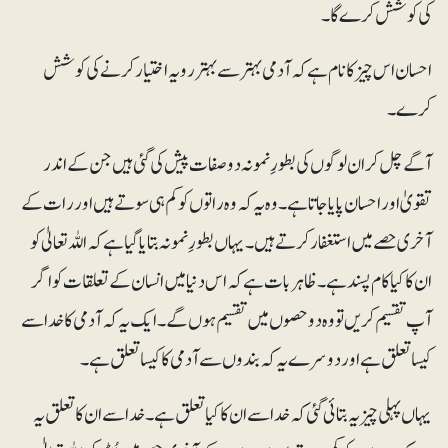
کی کوشش کرے گا۔
احسان اس چیز کا نام ہے کہ آدمی بہتر سے بہتر رویہ اختیارکرنے کی کوشش
کرے۔
آگے چل کر ان لوگوں کی بطورِ نمونہ دو صفات پیش کی گئی ہیں جن کے اندر
تقویٰ اور احسان پایا جاتا ہے۔ وہ یہ کہ وہ راتوں کو کم ہی سوتے ہیں اور رات کے
آخری حصے میں استغفار کرتے ہیں۔ یہاں بطورِ نمونہ بتایا گیا ہے کہ اللہ تعالیٰ کو
ان کا کیا کام پسند ہے۔ ظاہر بات ہے کہ اس دنیا میں انسان کے تعلقات کو اگر
آپ تقسیم کریں تو وہ دو حصوں میں تقسیم ہوں گے۔ ایک یہ کہ آدمی کا خدا سے
کیسا تعلق ہے اور دوسرے یہ کہ بندوں سے آدمی کا کیسا تعلق ہے۔
یہاں پہلی چیز یہ بتائی گئی کہ خدا سے ان کا کیا تعلق ہے۔ خدا سے ان کا تعلق یہ