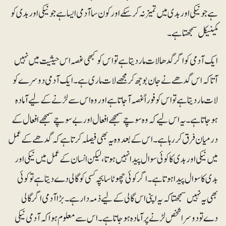
ہے جو نیکی اور بدی میں تمیز نہ کرسکے اور کون سا آدمی ایسا ہے جو نیکی اور بدی کو
مکینیکل سمجھتا ہے۔
ایک آدمی کو اگر گدھا لات مار دیتا ہے تو اس کو کبھی غصہ اس حیثیت میں نہیں
آتا کہ اس گدھے نے جان بوجھ کر مجھے لات ماری ہے۔ ایک آدمی دوسرے کو
لات مار دیتا ہے تو اس کو فوراً غصہ آجاتا ہے اور وہ اس سے لڑنے کے لیے آمادہ
ہوجاتا ہے۔ یہ اس لیے کہ وہ سوچے سمجھے افعال اور بے سوچے سمجھے افعال کے
درمیان فرق کر رہا ہے۔ اس کے بعد وہ یہ بھی فیصلہ کرتا ہے کہ گدھے کے عمل
میں نیکی اور بدی کا کوئی سوال پیدا نہیں ہوتا، لیکن انسان کے عمل میں نیکی اور
بدی کا سوال پیدا ہوتا ہے۔ اگر کوئی چھوٹا سا بچہ کسی کو گالی دے دیتا ہے تو کوئی
بھی یہ نہیں سمجھتا کہ یہ اپنی اس گالی کے لیے ذمہ دار ہے۔ بڑا آدمی اگر گالی
دے تو دوسرا شخص لڑنے پر آمادہ ہوجاتا ہے۔ اس سے معلوم ہوا کہ آدمی نیکی