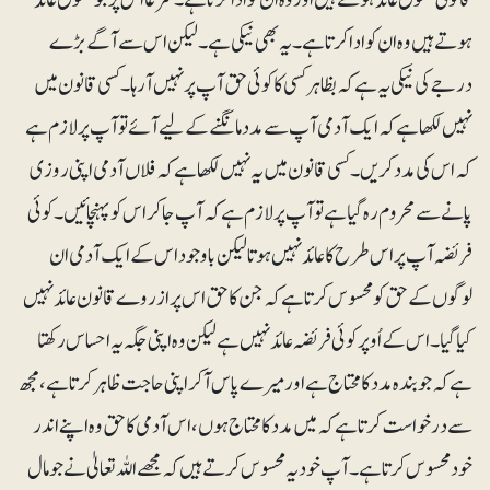
ہوتے ہیں وہ ان کو ادا کرتا ہے۔ یہ بھی نیکی ہے ۔ لیکن اس سے آگے بڑے
درجے کی نیکی یہ ہے کہ بظاہر کسی کا کوئی حق آپ پر نہیں آرہا۔ کسی قانون میں
نہیں لکھا ہے کہ ایک آدمی آپ سے مدد مانگنے کے لیے آئے تو آپ پر لازم ہے
کہ اس کی مدد کریں۔کسی قانون میں یہ نہیں لکھا ہے کہ فلاں آدمی اپنی روزی
پانے سے محروم رہ گیا ہے تو آپ پر لازم ہے کہ آپ جا کر اس کو پہنچائیں۔ کوئی
فریضہ آپ پر اس طرح کا عائد نہیں ہوتا لیکن باوجود اس کے ایک آدمی ان
لوگوں کے حق کو محسوس کرتاہے کہ جن کا حق اس پر ازروے قانون عائد نہیں
کیا گیا۔ اس کے اُوپر کوئی فریضہ عائد نہیں ہے لیکن وہ اپنی جگہ یہ احساس رکھتا
ہے کہ جو بندہ مدد کا محتاج ہے اور میرے پاس آکر اپنی حاجت ظاہر کرتا ہے، مجھ
سے درخواست کرتا ہے کہ میں مدد کا محتاج ہوں،اس آدمی کا حق وہ اپنے اندر
خود محسوس کرتا ہے۔ آپ خود یہ محسوس کرتے ہیں کہ مجھے اللہ تعالیٰ نے جو مال