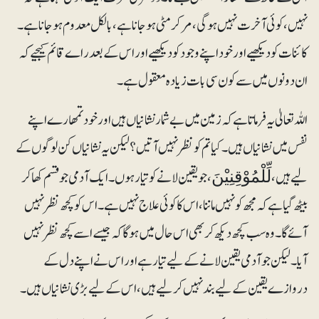
نہیں، کوئی آخرت نہیں ہوگی، مرکر مٹی ہوجانا ہے، بالکل معدوم ہوجانا ہے۔
کائنات کو دیکھیے اور خود اپنے وجود کو دیکھیے اور اس کے بعد راے قائم کیجیے کہ
ان دونوں میں سے کون سی بات زیادہ معقول ہے۔
اللہ تعالیٰ یہ فرماتا ہے کہ زمین میں بے شمار نشانیاں ہیں اور خود تمھارے اپنے
نفس میں نشانیاں ہیں۔ کیا تم کو نظر نہیں آتیں؟ لیکن یہ نشانیاں کن لوگوں کے
لیے ہیں،
، جو یقین لانے کو تیار ہوں۔ایک آدمی جو قسم کھا کر
لِّلْمُوْقِنِیْنَ
بیٹھ گیا ہے کہ مجھ کو نہیں ماننا، اس کا کوئی علاج نہیں ہے۔ اس کو کچھ نظر نہیں
آئے گا۔ وہ سب کچھ دیکھ کر بھی اس حال میں ہوگا کہ جیسے اسے کچھ نظر نہیں
آیا۔ لیکن جو آدمی یقین لانے کے لیے تیار ہے اور اس نے اپنے دل کے
دروازے یقین کے لیے بند نہیں کرلیے ہیں، اس کے لیے بڑی نشانیاں ہیں۔