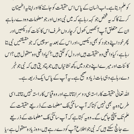
کو علم دیتا ہے۔ اب انسان کے پاس اس حقیقت کو جاننے کا اور اپنا یہ اطمینان
کرنے کا کہ یہ شخص جو کہہ رہا ہے کہ میں نبی ہوں اور جو معلومات وہ دے رہا ہے
ان کے متعلق آپ آنکھیں کھول کر چاروں طرف اس کائنات کو دیکھیں اور
پھر خود اپنے وجود کو بھی دیکھیں، اور اس کے بعد یہ سوچیں کہ جو حقیقتیں نبی بتا
رہا ہے، کیا واقعی وہ حقیقت ہیں اور دل کو لگتی ہیں؟ کیا واقعی وہ معقول ہیں؟ اس
کائنات اور میرے اپنے وجود میں کچھ نشانیاں ہیں جو پتا دیتی ہیں کہ نبی جو خبر
دے رہا ہے وہی بات زیادہ صحیح ہے۔ یہ آپ کے پاس ایک ذریعہ ہے۔
اللہ تعالیٰ حقیقت کا راستہ ہی دوسرا بتاتا ہے اور وہ قیاس کا راستہ نہیں بتاتا۔ اسی
طرح وہ یہ بھی نہیں کہتا کہ آپ سائنٹی فک معلومات کے ذریعے حقیقت کے
علم تک پہنچ جائیں گے۔ وہ یہ کہتا ہے کہ آپ سائنٹی فک معلومات کے ذریعے
سے جانچ سکتے ہیں کہ نبی جو اطلاع آپ کو دے رہے ہیں، وہ زیادہ معقول ہے، یا