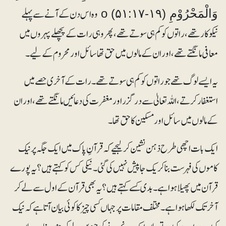
وہ اس دن کے آنے سے پہلے
وَالْمَحْرُوْمِ o (۵۱:۱۷-۱۹)
نیکوکار تھے، راتوں کو کم ہی سوتے تھے، پھر وہی رات کے پچھلے پہروں میں
معافی مانگتے تھے، اور ان کے مالوں میں حق تھا سائل اور محروم کے لیے۔
یہ ایسے لوگ تھے جو راتوں کو کم ہی سوتے تھے۔ رات کے آخری حصے میں
استغفار کرتے، اللہ تعالیٰ سے درگزر اور مغفرت کی دعائیں مانگتے تھے، اور ان
کے مالوں میں سائل اور مسکین کا حق تھا۔
ایک بات اچھی طرح ذہن نشین کرلیجیے کہ قرآنِ پاک میں ایک جگہ پر نیک
کاموں کی فہرست بناکر یک جا پیش نہیں کی گئی۔ نیکی کس کو کہتے ہیں؟ یہ پورے
قرآن میں پھیلا ہوا ہے۔ بدی کسے کہتے ہیں؟یہ بھی قرآن کے اول سے لے کر
آخر تک لکھا ہوا ہے۔ مختلف مقامات پرجہاں کسی چیز کا کوئی بیان آتا ہے کہ نیک