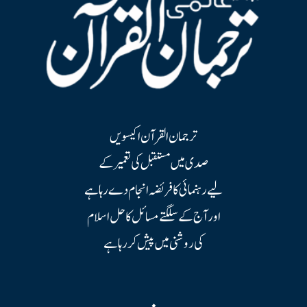
ترجمان القرآن اکیسویں
صدی میں مستقبل کی تعمیر کے
لیے رہنمائی کا فریضہ انجام دے رہا ہے
اور آج کے سلگتے مسائل کا حل اسلام
کی روشنی میں پیش کر رہا ہے