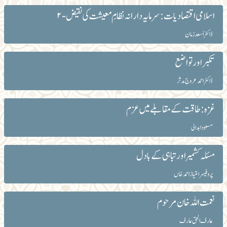
اسلامی اقتصادیات : سرمایہ دارانہ نظامِ معیشت کی نقیض -۲
ڈاکٹر اَسعدزمان
تکبر اور تواضع
ڈاکٹر احمد عروج مدثر
غزہ: طاقت کے مقابلے میں عزم
مسعود ابدالی
مسئلہ کشمیر اور تباہی کے بادل
پروفیسر امتیاز احمد خاں
نعمت اللہ خان مرحوم
عارف الحق عارف