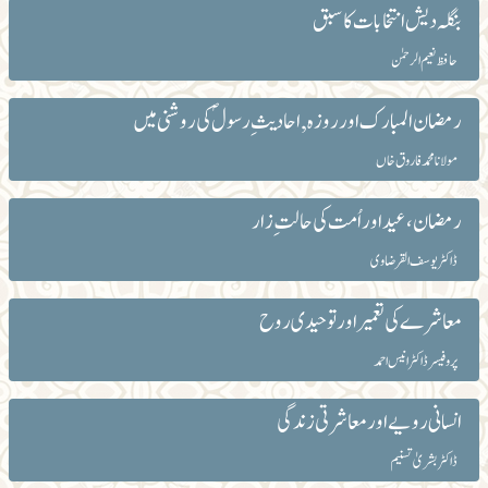
بنگلہ دیش انتخابات کا سبق
حافظ نعیم الرحمٰن
رمضان المبارک اور روزہ , احادیث ِ رسولؐ کی روشنی میں
مولانا محمد فاروق خاں
رمضان، عید اور اُمت کی حالت ِ زار
ڈاکٹر یوسف القرضاوی
معاشرے کی تعمیر اور توحیدی روح
پروفیسر ڈاکٹر انیس احمد
انسانی رویے اور معاشرتی زندگی
ڈاکٹر بشریٰ تسنیم