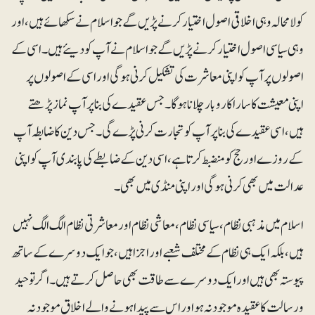
کو لامحالہ وہی اخلاقی اصول اختیار کرنے پڑیں گے جو اسلام نے سکھائے ہیں، اور
وہی سیاسی اصول اختیار کرنے پڑیں گے جو اسلام نے آپ کو دیئے ہیں۔ اسی کے
اصولوں پر آپ کو اپنی معاشرت کی تشکیل کرنی ہوگی اور اسی کے اصولوں پر
اپنی معیشت کا سارا کاروبار چلانا ہوگا۔ جس عقیدے کی بنا پرآپ نماز پڑھتے
ہیں، اسی عقیدے کی بناپر آپ کو تجارت کرنی پڑے گی۔ جس دین کا ضابطہ آپ
کے روزے اور حج کو منضبط کرتا ہے، اسی دین کے ضابطے کی پابندی آپ کو اپنی
عدالت میں بھی کرنی ہوگی اور اپنی منڈی میں بھی۔
اسلام میں مذہبی نظام، سیاسی نظام، معاشی نظام اور معاشرتی نظام الگ الگ نہیں
ہیں، بلکہ ایک ہی نظام کے مختلف شعبے اور اجزا ہیں، جو ایک دوسرے کے ساتھ
پیوستہ بھی ہیں اور ایک دوسرے سے طاقت بھی حاصل کرتے ہیں۔ اگر توحید
و رسالت کا عقیدہ موجود نہ ہو اور اس سے پیدا ہونے والے اخلاق موجود نہ