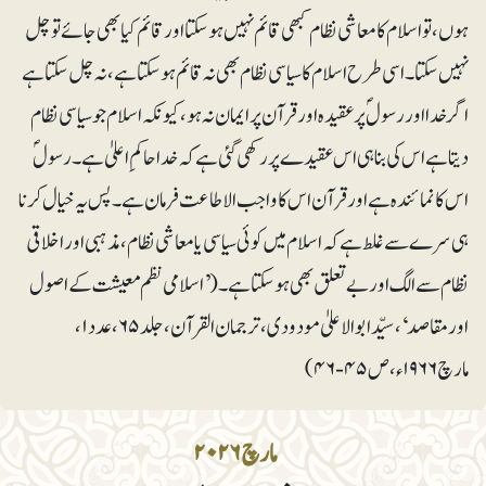
ہوں، تو اسلام کا معاشی نظام کبھی قائم نہیں ہوسکتا اور قائم کیا بھی جائے تو چل
نہیں سکتا۔ اسی طرح اسلام کا سیاسی نظام بھی نہ قائم ہوسکتا ہے، نہ چل سکتا ہے
اگر خدا اور رسولؐ پر عقیدہ اور قرآن پر ایمان نہ ہو، کیونکہ اسلام جو سیاسی نظام
دیتا ہے اس کی بناہی اس عقیدے پر رکھی گئی ہے کہ خدا حاکمِ اعلیٰ ہے۔ رسولؐ
اس کا نمائندہ ہے اور قرآن اس کا واجب الاطاعت فرمان ہے۔ پس یہ خیال کرنا
ہی سرے سے غلط ہے کہ اسلام میں کوئی سیاسی یا معاشی نظام، مذہبی اور اخلاقی
نظام سے الگ اور بے تعلق بھی ہوسکتا ہے۔(’اسلامی نظم معیشت کے اصول
اور مقاصد‘، سیّدابوالاعلیٰ مودودی، ترجمان القرآن، جلد۶۵، عدد۱،
مارچ ۱۹۶۶ء،ص۴۵-۴۶)
مارچ ۲۰۲۶