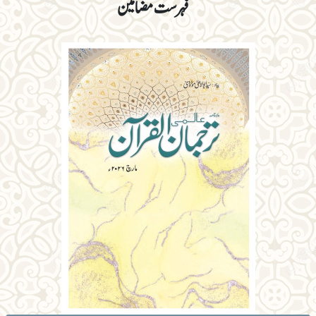
فہرست مضامین