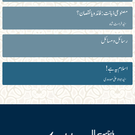
مصنوعی ذہانت: فائدہ یا نقصان؟
سیّد فراست شاہ
رسائل و مسائل
اسلام یہ ہے!
سیّد ابوالاعلیٰ مودودی