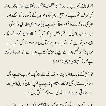
انسان اپنی کمزوریوں اور اللہ کی عظمت کا شعور رکھتا ہے، تو اس کا دل اللہ
کی طرف جھکتا ہے۔ تواضع انسان کو دوسروں کے دُکھ درد کو سمجھنے اور
ان کی مدد کرنے کا شعور عطا کرتی ہے۔ نبی کریم صلی اللہ علیہ وسلم کی
سیرت طیبہ اس کی روشن مثال ہے کہ آپ ؐنے غلاموں کے ساتھ ایک
ہی دستر خوان پر کھانا کھایا اور اپنے جوتوں کی مرمت خود کی۔ آپ ؐنے
فرمایا: ’’جو شخص اللہ کے لیے عاجزی کرتا ہے، اللہ اسے اسی قدر بلند کرتا
ہے‘‘۔ (صحیح ابن حبان: ۵۹۴)
تواضع کے ذریعے انسان نہ صرف اللہ کے نزدیک محبوب بنتا ہے، بلکہ
معاشرے میں بھی عزّت و مقام پاتا ہے۔ یہ خوبی انسان کو اپنی اصلیت
سے جوڑتی ہے اور اسے اللہ کی رحمت کا مستحق بناتی ہے۔
غرور، گھمنڈ اور تکبر کی متضاد کیفیت تواضع و انکساری ہے، جو اللہ ربّ