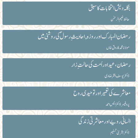
بنگلہ دیش انتخابات کا سبق
حافظ نعیم الرحمٰن
رمضان المبارک اور روزہ , احادیث ِ رسولؐ کی روشنی میں
مولانا محمد فاروق خاں
رمضان، عید اور اُمت کی حالت ِ زار
ڈاکٹر یوسف القرضاوی
معاشرے کی تعمیر اور توحیدی روح
پروفیسر ڈاکٹر انیس احمد
انسانی رویے اور معاشرتی زندگی
ڈاکٹر بشریٰ تسنیم