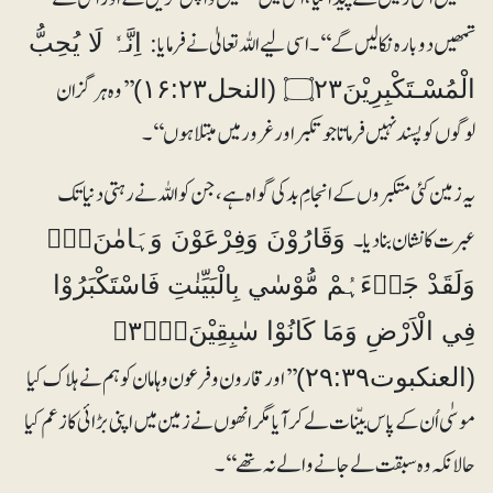
تمھیں دوبارہ نکالیں گے‘‘۔ اسی لیے اللہ تعالیٰ نے فرمایا:
اِنَّہٗ لَا يُحِبُّ
’ ’وہ ہرگز ان
الْمُسْـتَكْبِرِيْنَ۝۲۳ (النحل۱۶:۲۳)
لوگوں کو پسند نہیں فرماتا جو تکبر اور غرور میں مبتلا ہوں‘‘۔
یہ زمین کئی متکبروں کے انجامِ بد کی گواہ ہے، جن کو اللہ نے رہتی دنیا تک
عبرت کا نشان بنا دیا۔
وَقَارُوْنَ وَفِرْعَوْنَ وَہَامٰنَ۝۰ۣ
وَلَقَدْ جَاۗءَہُمْ مُّوْسٰي بِالْبَيِّنٰتِ فَاسْتَكْبَرُوْا
فِي الْاَرْضِ وَمَا كَانُوْا سٰبِقِيْنَ۝۳۹ۚۖ
’’اور قارون و فرعون و ہامان کو ہم نے ہلاک کیا
(العنکبوت۲۹:۳۹)
موسٰی اُن کے پاس بیّنات لے کر آیا مگر انھوں نے زمین میں اپنی بڑائی کا زعم کیا
حالانکہ وہ سبقت لے جانے والے نہ تھے‘‘۔