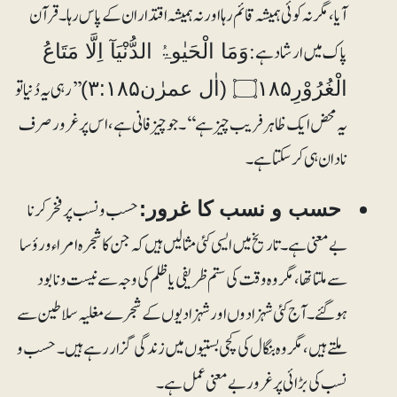
آیا، مگر نہ کوئی ہمیشہ قائم رہا اور نہ ہمیشہ اقتدار ان کے پاس رہا۔ قرآن
پاک میں ارشاد ہے:
وَمَا الْحَيٰوۃُ الدُّنْيَآ اِلَّا مَتَاعُ
’’رہی یہ دُنیا تو
الْغُرُوْرِ۝۱۸۵ (اٰل عمرٰن۳:۱۸۵)
یہ محض ایک ظاہر فریب چیز ہے‘‘۔ جو چیز فانی ہے، اس پر غرور صرف
نادان ہی کر سکتا ہے۔
حسب و نسب پر فخر کرنا
حسب و نسب کا غرور:
بے معنی ہے۔ تاریخ میں ایسی کئی مثالیں ہیں کہ جن کا شجرہ امراء و رؤسا
سے ملتا تھا، مگر وہ وقت کی ستم ظریفی یا ظلم کی وجہ سے نیست و نابود
ہوگئے۔ آج کئی شہزادوں اور شہزادیوں کے شجرے مغلیہ سلاطین سے
ملتے ہیں، مگر وہ بنگال کی کچی بستیوں میں زندگی گزار رہے ہیں۔حسب و
نسب کی بڑائی پر غرور بے معنی عمل ہے۔