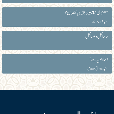
مصنوعی ذہانت: فائدہ یا نقصان؟
سیّد فراست شاہ
رسائل و مسائل
اسلام یہ ہے!
سیّد ابوالاعلیٰ مودودی