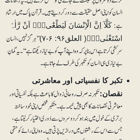
کر کے دوسروں پر سبقت لے جانے کی کوشش کرتے ہیں۔ یہ رجحانات
انسان کو اپنی اصل حقیقت سے دور کر دیتے ہیں۔ قرآن پاک میں ارشاد
ہے:
كَلَّآ اِنَّ الْاِنْسَانَ لَيَطْغٰٓى۝۶ۙ اَنْ رَّاٰہُ
’’ہرگز نہیں، انسان
اسْتَغْنٰى۝۷ۭ( العلق۹۶: ۶-۷)
سرکشی کرتا ہے اس بناپر کہ وہ اپنے آپ کو بے نیاز دیکھتا ہے‘‘۔ یہ گمانِ
بے نیازی ہی انسان کو تکبر کی طرف لے جاتا ہے۔
تکبر کا نفسیاتی اور معاشرتی
تکبر نہ صرف روحانی زوال کا باعث ہے بلکہ نفسیاتی اور
نقصان:
معاشرتی نقصانات کا بھی پیش خیمہ ہے۔ متکبر شخص اپنی خود ساختہ
برتری کے خول میں بند ہو کر دوسروں سے دُوری اختیار کر لیتا ہے،
جس سے اس کے رشتوں میں دراڑیں پڑتی ہیں۔ وہ اپنی رائے کو حتمی