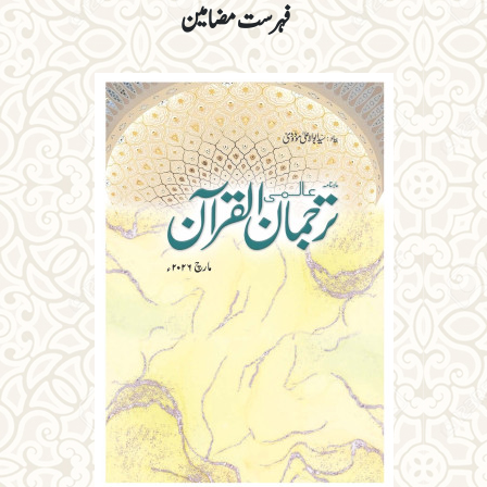
فہرست مضامین