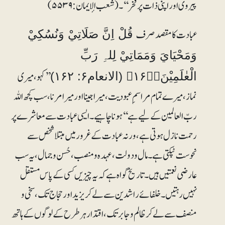
پیروی اور اپنی ذات پر فخر‘‘۔ (شعب الإيمان: ۵۵۳۹)
عبادت کا مقصد صرف
قُلْ اِنَّ صَلَاتِيْ وَنُسُكِيْ
وَمَحْيَايَ وَمَمَاتِيْ لِلہِ رَبِّ
’’کہو، میری
الْعٰلَمِيْنَ۝۱۶۲ۙ (الانعام۶: ۱۶۲)
نماز، میرے تمام مراسمِ عبودیت، میرا جینا اور میرا مرنا، سب کچھ اللہ
ربّ العالمین کے لیے ہے‘‘ ہونا چاہیے۔ ایسی عبادت سے معاشرے پر
رحمت نازل ہوتی ہے، ورنہ عبادت کے غرور میں مبتلا شخص سے
نحوست ٹپکتی ہے۔ مال و دولت، عہدہ و منصب، حُسن و جمال، یہ سب
عارضی نعمتیں ہیں۔ تاریخ گواہ ہے کہ یہ چیزیں کسی کے پاس مستقل
نہیں رہتیں۔ خلفائے راشدین سے لے کر یزید اور حجاج تک، سخی و
منصف سے لے کر ظالم و جابر تک، اقتدار ہر طرح کے لوگوں کے ہاتھ