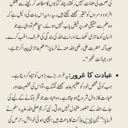
کی صحت کی ضمانت نہیں رکھتا۔ چند کتابوں کا مطالعہ کرلینے سے بعض
افراد دوسروں کو حقیر سمجھنے لگتے ہیں۔ یہ رویہ اس بات کی دلیل ہے کہ
وہ علم سے حقیقی طور پر فیض یاب نہیں ہوئے۔ سچا علم تو وہی ہے جو
انسان کو عاجزی سکھائے اور اسے اللہ کی بندگی کی طرف راغب کرے۔
جیسا کہ حضرت علی رضی اللہ عنہ نے فرمایا:’’علم عاجزی پیدا کرتا ہے،
اور جہالت تکبر‘‘۔
یہ غرور بڑے بڑوں کو تباہ کر دیتا ہے۔
عبادت کا غرور:
جب کوئی شخص خود کو عظیم عابد سمجھنے لگتا ہے، تو اس کی شخصیت اور
عبادت کا زوال شروع ہو جاتا ہے۔ وہ عبادت جو فخر جتانے کے لیے کی
جائے، اللہ کے حضور مقبول نہیں ہوتی۔ نبی کریم صلی اللہ علیہ وسلم نے
فرمایا:’’تین چیزیں ہلاکت کا باعث ہیں: چھپی ہوئی خواہش، حرص کی