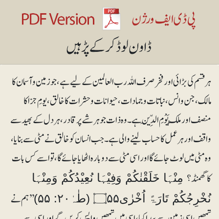
ہر قسم کی بڑائی اور فخر صرف اللہ رب العالمین کے لیے ہے، جو زمین و آسمان کا
مالک، جن و انس، نباتات و جمادات، حیوانات و حشرات کا خالق، یومِ جزا کا
منصف اور مٰلِكِ يَوْمِ الدِّينِ ہے۔ وہ ذات جو ہر شے پر قادر، ہر دل کے بھید سے
واقف اور ہر عمل کا حساب لینے والی ہے۔ جب انسان کو خالق نے مٹی سے بنایا،
وہ مٹی میں لوٹ جائے گا اور اسی مٹی سے دوبارہ اٹھایا جائے گا، تو اسے کس بات
کا گھمنڈ؟
مِنْہَا خَلَقْنٰكُمْ وَفِيْہَا نُعِيْدُكُمْ وَمِنْہَا
’’ہم نے
نُخْرِجُكُمْ تَارَۃً اُخْرٰى۝۵۵ (طٰہٰ۲۰: ۵۵)
تمھیں اسی زمین سے پیدا کیا، اسی میں تمھیں واپس کریں گے اور اسی سے