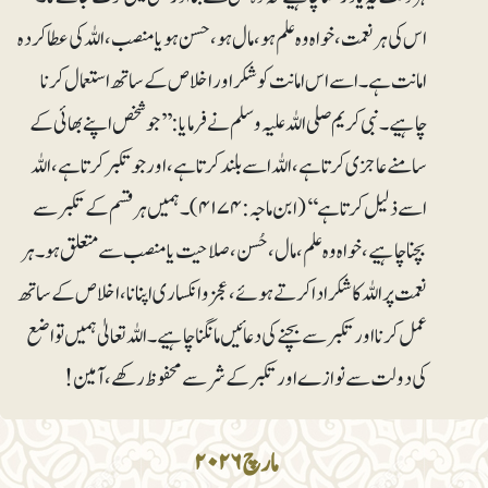
اس کی ہر نعمت، خواہ وہ علم ہو، مال ہو، حسن ہو یا منصب، اللہ کی عطا کردہ
امانت ہے۔ اسے اس امانت کو شکر اور اخلاص کے ساتھ استعمال کرنا
چاہیے۔ نبی کریم صلی اللہ علیہ وسلم نے فرمایا: ’’جو شخص اپنے بھائی کے
سامنے عاجزی کرتا ہے، اللہ اسے بلند کرتا ہے، اور جو تکبر کرتا ہے، اللہ
اسے ذلیل کرتا ہے‘‘ (ابن ماجہ: ۴۱۷۴)۔ ہمیں ہر قسم کے تکبر سے
بچنا چاہیے، خواہ وہ علم، مال،حُسن، صلاحیت یا منصب سے متعلق ہو۔ ہر
نعمت پر اللہ کا شکر ادا کرتے ہوئے، عجز و انکساری اپنانا، اخلاص کے ساتھ
عمل کرنا اور تکبر سے بچنے کی دعائیں مانگنا چاہیے۔ اللہ تعالیٰ ہمیں تواضع
کی دولت سے نوازے اور تکبر کے شر سے محفوظ رکھے، آمین!
مارچ ۲۰۲۶