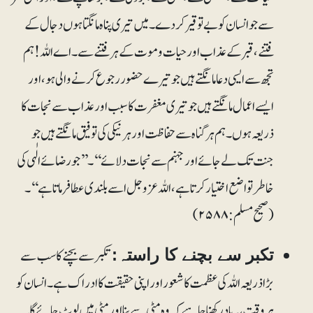
سے جو انسان کو بے توقیر کر دے۔ میں تیری پناہ مانگتا ہوں دجال کے
فتنے، قبر کے عذاب اور حیات و موت کے ہر فتنے سے۔ اے اللہ! ہم
تجھ سے ایسی دعا مانگتے ہیں جو تیرے حضور رجوع کرنے والی ہو، اور
ایسے اعمال مانگتے ہیں جو تیری مغفرت کا سبب اور عذاب سے نجات کا
ذریعہ ہوں۔ ہم ہر گناہ سے حفاظت اور ہر نیکی کی توفیق مانگتے ہیں جو
جنت تک لے جائے اور جہنم سے نجات دلائے‘‘۔’’جو رضائے الٰہی کی
خاطر تواضع اختیار کرتا ہے، اللہ عزوجل اسے بلندی عطا فرماتا ہے‘‘۔
(صحیح مسلم: ۲۵۸۸)
تکبر سے بچنے کا سب سے
تکبر سے بچنے کا راستہ:
بڑا ذریعہ اللہ کی عظمت کا شعور اور اپنی حقیقت کا ادراک ہے۔ انسان کو
ہر وقت یہ یاد رکھنا چاہیے کہ وہ مٹی سے بنا اور مٹی میں لوٹ جائے گا۔