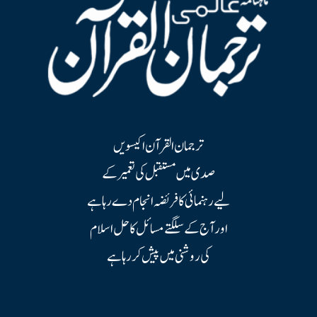
ترجمان القرآن اکیسویں
صدی میں مستقبل کی تعمیر کے
لیے رہنمائی کا فریضہ انجام دے رہا ہے
اور آج کے سلگتے مسائل کا حل اسلام
کی روشنی میں پیش کر رہا ہے