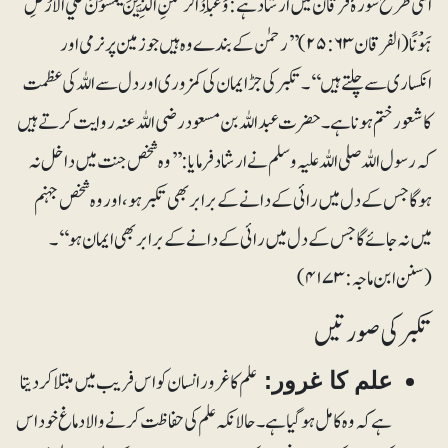
اسی طرح سورۂ فرقان میں ارشاد ہے: وَعِبَادُ الرَّحْمٰنِ الَّذِيْنَ يَمْشُوْنَ عَلَي الْاَرْضِ
ہَوْنًا (الفرقان۲۵:۶۳) ’’رحمٰن کے بندے وہ ہیں جو زمین پر نرمی اور
انکساری سے چلتے ہیں‘‘۔ تکبر کی جڑ ایمان کی کمزوری اور دل سے اللہ کی عظمت
کا شعور ختم ہونا ہے۔ حضرت عبداللہ بن مسعود رضی اللہ عنہ روایت کرتے ہیں
کہ رسول اللہ صلی اللہ علیہ وسلم نے ارشاد فرمایا:’’وہ شخص جنت میں داخل نہ
ہوگا جس کے دل میں رائی کے دانے کے برابر بھی تکبر ہو، اور وہ شخص جہنم
میں نہ جائے گا جس کے دل میں رائی کے دانے کے برابر بھی ایمان ہو‘‘۔
(سنن ابن ماجہ: ۴۱۷۳)
تکبر کی صورتیں
علم کا غرور انسان کو اس فریب میں مبتلا کر دیتا
علم کا غرور:
ہے کہ وہ کامل ہو گیا ہے۔ حالانکہ علم کی حفاظت کرنے والا دماغ خود اس