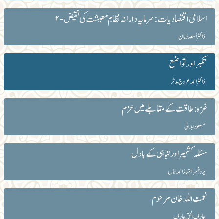
اسلامی اقتصادیات : سرمایہ دارانہ نظامِ معیشت کی نقیض -۲
ڈاکٹر اَسعدزمان
تکبر اور تواضع
ڈاکٹر احمد عروج مدثر
غزہ: طاقت کے مقابلے میں عزم
مسعود ابدالی
مسئلہ کشمیر اور تباہی کے بادل
پروفیسر امتیاز احمد خاں
نعمت اللہ خان مرحوم
عارف الحق عارف