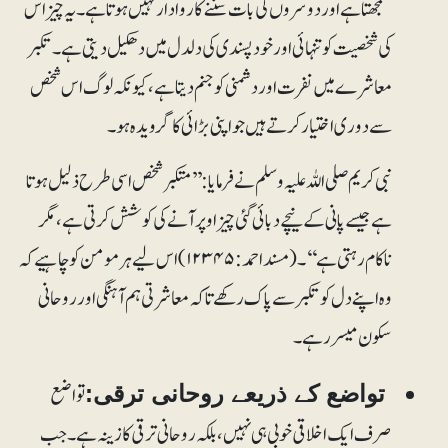
سمجھتا ہے اور دوسروں کی بات سننے کا روادار نہیں ہوتا ہے۔ یہ چیز اس
کی شخصیت کو تنہائی اور خود پسندی کی دلدل میں دھکیل دیتی ہے۔ تکبر
معاشرے میں نفرت اور دشمنی کو جنم دیتا ہے، کیونکہ لوگ اس شخص
سے دوری اختیار کرتے ہیں جو اپنی بڑائی کا گرویدہ ہو۔
نبی کریم صلی اللہ علیہ وسلم نے فرمایا: ’’متکبر شخص اسی طرح ذلیل ہوتا
ہے جیسے پانی کے نیچے دبائی گئی چیز اوپر آنے کی کوشش کرتی ہے، مگر
ناکام رہتی ہے‘‘۔ (مسند احمد:۱۲۳۴۵) اس لیے ہر مومن کو چاہیے کہ
وہ اپنے دل کو تکبر سے پاک رکھے تاکہ معاشرتی ہم آہنگی اور روحانی
سکون میسر رہے۔
تواضع
تواضع کے ذریعے روحانی ترقی:
صرف ایک اخلاقی خوبی ہی نہیں، بلکہ روحانی ترقی کا زینہ ہے۔ جب