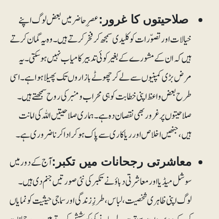
عصرِ حاضر میں بعض لوگ اپنے
صلاحیتوں کا غرور:
خیالات اور تصوّرات کو کلیدی سمجھ کر فخر کرتے ہیں۔ وہ یہ گمان کرتے
ہیں کہ ان کے مشورے کے بغیر کوئی تدبیر کامیاب نہیں ہوسکتی۔ یہ
مرض بڑی کمپنیوں سے لے کر چھوٹے بازاروں تک پھیلا ہوا ہے۔ اسی
طرح بعض واعظ اپنی خطابت کو ہی محراب و منبر کی روح سمجھتے ہیں۔
صلاحیتوں پر غرور بھی نقصان دہ ہے۔ ہماری صلاحیتیں اللہ کی امانت
ہیں، جنھیں اخلاص اور ریاکاری سے پاک ہو کر ادا کرنا ضروری ہے۔
آج کے دور میں
معاشرتی رجحانات میں تکبر:
سوشل میڈیا اور معاشرتی دباؤ نے تکبر کی نئی صورتیں جنم دی ہیں۔
لوگ اپنی ظاہری شخصیت، لباس، طرزِ زندگی اور سماجی حیثیت کو نمایاں