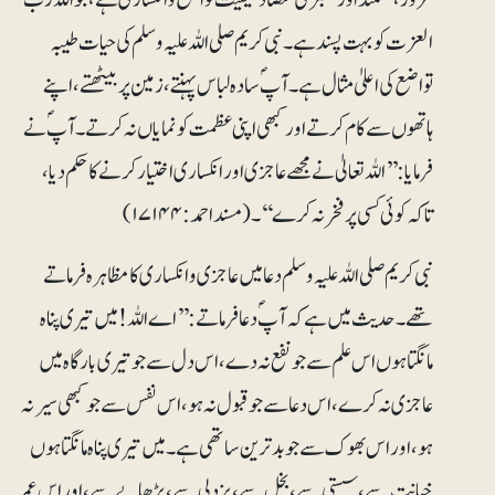
العزت کو بہت پسند ہے۔ نبی کریم صلی اللہ علیہ وسلم کی حیات طیبہ
تواضع کی اعلیٰ مثال ہے۔ آپ ؐسادہ لباس پہنتے، زمین پر بیٹھتے، اپنے
ہاتھوں سے کام کرتے اور کبھی اپنی عظمت کو نمایاں نہ کرتے۔ آپ ؐنے
فرمایا: ’’اللہ تعالیٰ نے مجھے عاجزی اور انکساری اختیار کرنے کا حکم دیا،
تاکہ کوئی کسی پر فخر نہ کرے‘‘۔ (مسنداحمد: ۱۷۱۴۴)
نبی کریم صلی اللہ علیہ وسلم دعا میں عاجزی و انکساری کا مظاہرہ فرماتے
تھے۔ حدیث میں ہے کہ آپ ؐدعا فرماتے: ’’اے اللہ! میں تیری پناہ
مانگتا ہوں اس علم سے جو نفع نہ دے، اس دل سے جو تیری بارگاہ میں
عاجزی نہ کرے، اس دعا سے جو قبول نہ ہو، اس نفس سے جو کبھی سیر نہ
ہو، اور اس بھوک سے جو بدترین ساتھی ہے۔ میں تیری پناہ مانگتا ہوں
خیانت سے، سستی سے، بخل سے، بزدلی سے، بڑھاپے سے، اور اس عمر