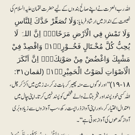
اللہ رب العزت نے اپنے صالح بندوں کے لیے حضرت لقمان علیہ السلام کی
نصیحت کے انداز میں ارشاد فرمایا:
وَلَا تُصَعِّرْ خَدَّكَ لِلنَّاسِ
وَلَا تَمْشِ فِي الْاَرْضِ مَرَحًا۝۰ۭ اِنَّ اللہَ لَا
يُحِبُّ كُلَّ مُخْـتَالٍ فَخُــوْرٍ۝۱۸ۚ وَاقْصِدْ فِيْ
مَشْيِكَ وَاغْضُضْ مِنْ صَوْتِكَ۝۰ۭ اِنَّ اَنْكَرَ
الْاَصْوَاتِ لَصَوْتُ الْحَمِيْرِ۝۱۹ۧ (لقمان۳۱:
’’اور لوگوں سے منہ پھیر کر بات نہ کر، نہ زمین میں اکڑ کر چل،
۱۸-۱۹)
اللہ کسی خود پسند اور فخر جتانے والے شخص کو پسند نہیں کرتا۔ اپنی چال میں
اعتدال اختیار کر، اور اپنی آواز ذرا پست رکھ، سب آوازوں سے زیادہ بُری
آواز گدھوں کی آواز ہوتی ہے‘‘۔