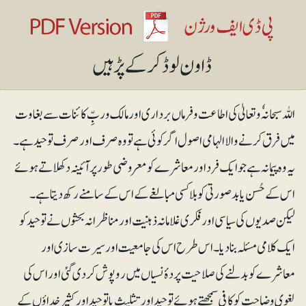
اللہ سبحانہٗ و تعالیٰ کی اطاعت و فرماں برداری اور مالک و ربِّ کائنات سے بغاوت
میں فرق کرنے والا الہامی اصول اگر کوئی ہے تو وہ صرف اور صرف توحید ہے۔
یہ وہ پیمانہ ہے جو ایک فرد اور معاشرے کو معروضی طور پر آئینہ دکھلاتے ہوئے
اس کے حُسن یا بدصورتی کو بلاکسی مبالغے کے اس کے سامنے رکھ دیتا ہے۔
لیکن صدیوں کی سیاسی اور فکری غلامانہ ذہنیت اور مناظرانہ بحثوں نے توحید کو
ایک کلامی مسئلہ بنا دیا۔ اس طرح اس کی جامعیت اور سیرت سازی اور
معاشرے کو بدلنے کی صلاحیت پردۂ نسیاں میں رو پوش کر دی گئی اور اس کی
لغوی وضاحت کو کافی سمجھتے ہوئے توحید اور تثلیث یا توحید اور کثیر خداؤں کے