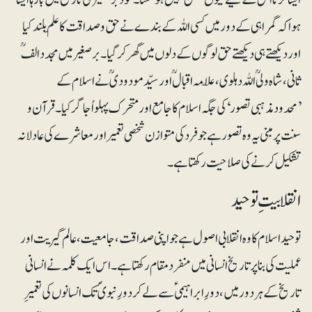
ہوا کہ گمراہی کے دور میں کسی اللہ کے بندے نے حق و صداقت کا علَم بلند کیا
اور دیکھتے ہی دیکھتے حق لوگوں کے دلوں میں گھر کر گیا۔بر صغیر میں مجدد الفؒ
ثانی، شاہ ولیؒ اللہ دہلوی، علّامہ اقبالؒ اور سیّد مودودی ؒنے اسلام کے
’محدودمذہبی تصور‘ کی جگہ اسلام کا جامع اور متحرک پہلو اُجاگر کیا۔ قرآن و
سنت پر مبنی یہ وہ تصور ہے جو فرد کی متوازن شخصی تعمیر اور معاشرے کی عادلانہ
تشکیل کرنے کی صلاحیت رکھتا ہے۔
انقلابیتِ توحید
توحید اسلام کا وہ انقلابی اصول ہے جو اپنی صداقت، جامعیت ،عالم گیریت اور
عملیت کی بنا پر تاریخ انسانی میں منفرد مقام رکھتا ہے۔اس ایک کلمہ نےانسانی
تاریخ کے ہر دور میں، دورِابراہیمیؑ سے لے کر دورِ نبویؐ تک انسانوں کی تعمیرِ