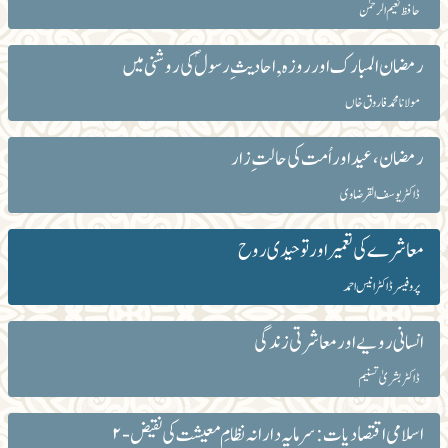
حافظ نعیم الرحمٰن
رمضان المبارک اور روزہ , احادیث ِ رسولؐ کی روشنی میں
مولانا محمد فاروق خاں
رمضان، عید اور اُمت کی حالت ِ زار
ڈاکٹر یوسف القرضاوی
معاشرے کی تعمیر اور توحیدی روح
پروفیسر ڈاکٹر انیس احمد
انسانی رویے اور معاشرتی زندگی
ڈاکٹر بشریٰ تسنیم
اسلامی اقتصادیات : سرمایہ دارانہ نظامِ معیشت کی نقیض -۲