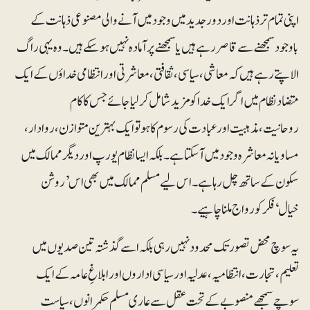
اپنی تمام تر ذہانت اور دور جدید میں وجود میں آنے والی مصنوعی ذہانت کے
باوجود سمجھنے سے قاصر رہے ہیں یا سمجھنے پر آمادہ نہیں ہوسکے ہیں۔ وہ یہی راگ
الاپتے رہے ہیں کہ معاشی، سیاسی، ثقافتی، معاشرتی اور انتظامی خداؤں کے ایک
متضاد نظام میں اگر ایک خدا کو مزید شامل کر لیا جائے جس کا کام
روحانیت،مذہبیت اور عبادت کی رسوم کا ہو تو ایک بہترین متوازن، روادار،
مساویانہ معاشرہ وجود میں آ سکتا ہے۔ بلکہ ایسا نظام یورپ اور دیگر ممالک میں
سکون کے ساتھ چل رہا ہے۔ اس لیے مسلم ممالک میں بھی اس ’روشن
خیال‘فکر کو رواج ملنا چاہیے۔
یہ سوچ محض تصور تک محدود نہیں رہی بلکہ اسے گذشتہ تین صدیوں میں
تعلیم، تجارت، انتظامیہ، عدلیہ اور سیاسی اداروں اور ابلاغِ عامہ کے ایک
سوچے سمجھے منصوبے کے تحت عقل سے عاری مسلم حکمرانوں، سیاست