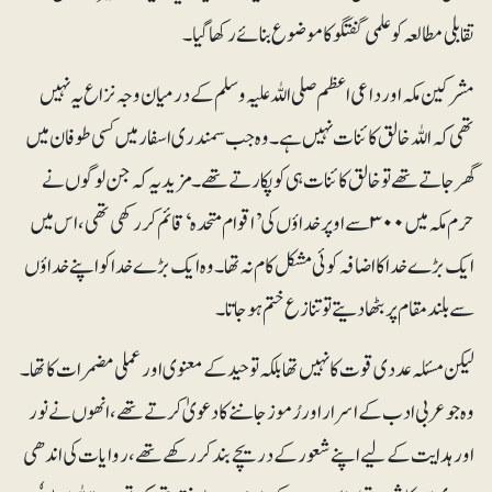
تقابلی مطالعہ کو علمی گفتگو کا موضوع بنائے رکھا گیا۔
مشرکین مکہ اور داعی اعظم صلی اللہ علیہ وسلم کے درمیان وجہ نزاع یہ نہیں
تھی کہ اللہ خالق کائنات نہیں ہے۔ وہ جب سمندری اسفار میں کسی طوفان میں
گھر جاتے تھے تو خالق کائنات ہی کو پکارتے تھے۔مزید یہ کہ جن لوگوں نے
حرم مکہ میں ۳۰۰ سے اوپر خداؤں کی ’اقوام متحدہ‘ قائم کررکھی تھی، اس میں
ایک بڑے خدا کا اضافہ کوئی مشکل کام نہ تھا۔ وہ ایک بڑے خدا کو اپنے خداؤں
سے بلند مقام پر بٹھا دیتے تو تنازع ختم ہو جاتا۔
لیکن مسئلہ عددی قوت کا نہیں تھا بلکہ توحیدکے معنوی اور عملی مضمرات کا تھا۔
وہ جو عربی ادب کے اسرار اور رُموز جاننے کا دعویٰ کرتے تھے ،انھوں نے نور
اور ہدایت کے لیے اپنے شعور کے دریچے بند کر رکھے تھے، روایات کی اندھی