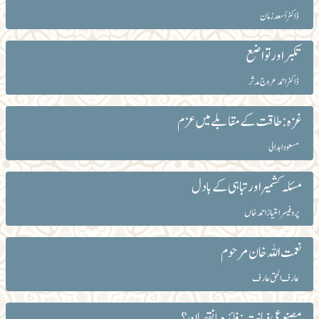
ڈاکٹر اَسعدزمان
تکبر اور تواضع
ڈاکٹر احمد عروج مدثر
غزہ: طاقت کے مقابلے میں عزم
مسعود ابدالی
مسئلہ کشمیر اور تباہی کے بادل
پروفیسر امتیاز احمد خاں
نعمت اللہ خان مرحوم
عارف الحق عارف
مصنوعی ذہانت: فائدہ یا نقصان؟