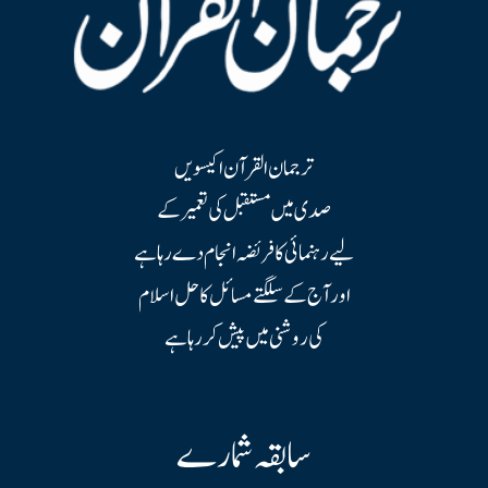
ترجمان القرآن اکیسویں
صدی میں مستقبل کی تعمیر کے
لیے رہنمائی کا فریضہ انجام دے رہا ہے
اور آج کے سلگتے مسائل کا حل اسلام
کی روشنی میں پیش کر رہا ہے
سابقہ شمارے