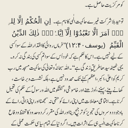
کو مرکزیت حاصل ہے۔
توحید بلا شرکت غیرے حاکمیت الٰہی کا نام ہے۔
اِنِ الْحُكْمُ اِلَّا لِلہِ
۝۰ۭ اَمَرَ اَلَّا تَعْبُدُوْٓا اِلَّآ اِيَّاہُ۝۰ۭ ذٰلِكَ الدِّيْنُ
’’فرماں روائی کا اقتدار اللہ کے سوا کسی
الْقَيِّمُ (یوسف۱۲:۴۰)
کے لیے نہیں ہے۔ اس کا حکم ہے کہ خود اُس کے سوا تم کسی کی بندگی نہ کرو۔
یہی ٹھیٹھ سیدھا طریقِ زندگی ہے‘‘۔ اللہ سبحانہٗ و تعالیٰ کی حاکمیت مسجد میں رب
کریم کو اعلیٰ، اکبر، اعظم کہنے تک محدود نہیں ہے، بلکہ نشست و برخاست،
کھانے پینے، پہننے، اُوڑھنے اور خاموشی و گفتگو میں اللہ و رسولؐ کے حکم کی تعمیل
کرنا ہے۔ اجتماعی معاملات میں اپنی رائے کو حتمی نہ سمجھنا اور اپنی ذاتی رائے کے
باوجود دوسروں کی تجویز کو ترجیح دینا اور اللہ کی مقرر کردہ حدود کا تحفظ و دفاع
کرنا حاکمیت الٰہیہ ہی کے اثرات ہیں۔ اگر دنیا کے تمام سیاسی حکمت عملی کے