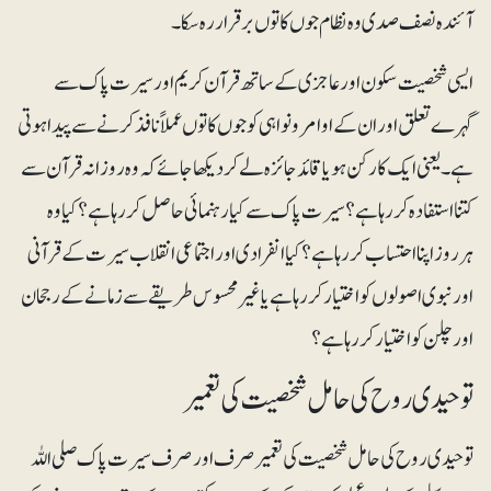
آئندہ نصف صدی وہ نظام جوں کا توں برقرار رہ سکا۔
ایسی شخصیت سکون اور عاجزی کے ساتھ قرآن کریم اور سیرت پاک سے
گہرے تعلق اور ان کے اوامر و نواہی کو جوں کا توں عملاً نافذ کرنے سے پیدا ہوتی
ہے۔ یعنی ایک کارکن ہو یا قائد جائزہ لے کر دیکھا جائےکہ وہ روزانہ قرآن سے
کتنا استفادہ کر رہا ہے؟ سیرت پاک سے کیا رہنمائی حاصل کر رہا ہے ؟کیا وہ
ہرروز اپنا احتساب کر رہا ہے؟ کیا انفرادی اور اجتماعی انقلاب سیرت کے قرآنی
اور نبوی اصولوں کو اختیار کر رہا ہے یا غیرمحسوس طریقے سے زمانے کے رجحان
اور چلن کو اختیار کر رہا ہے ؟
توحیدی روح کی حامل شخصیت کی تعمیر
توحیدی روح کی حامل شخصیت کی تعمیر صرف اور صرف سیرت پاک صلی اللہ