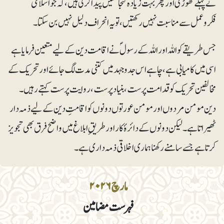
نے پہلے تھوڑی اور پھر بہت زیادہ گنجائشیں پیدا کرلی ہیں، کہ جو اسلامی
فکروعمل سے مناسبت نہیں رکھتیں، تو یہ انحراف دلیل نہیں بن سکتا۔
جس طریقے کو اللہ اور اللہ کے رسولؐ نے اقامت دین کے لیے متعین فرمایا ہے
اسی میں کامیابی ہے،چاہے اس جدوجہد میں کتنی مدت لگ جائے اور تحریک کے
مخالفین تحریک کو قدامت پرست، بنیاد پرست، روایت پرست کہتے رہیں۔
دین مومن مردوں اور مومن عورتوں دونوں کو اقامتِ دین کے لیے ذمہ دار
ٹھیراتا ہے۔ لیکن دونوں کے دائرۂ کار اور طریقِ ابلاغ میں واضح فرق بھی تجویز
کرتا ہے جسے سامنے رکھنا ہماری اخلاقی ذمہ داری ہے۔
مارچ ۲۰۲۶
فہرست مضامین