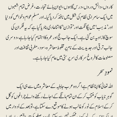
کاروں، دانش وروں، درس گاہوں، ایوان ہائے تجارت، غرض تمام شعبوں
میں ایک سامراجی نظام کی شکل میں نافذ کر دیا گیا۔ اور مسلم عوام و خواص کو دنیا
اور ’مذہب‘ میں یگانگت اور ’توازن‘ کا اتنا عادی بنا دیا گیا ہے کہ یہ فکر ان کی
سوچ کا زاویہ بن گئی ہے۔ ایک جانب حج اور عمرہ کا اہتمام کیا جا رہا ہے، دوسری
جانب ترقی اور جدیدیت کے نام پر مخلوط معاشرہ، سود، مغربی ثقافت اور
مصنوعات کا فروغ سرکاری سرپرستی میں عام کیا جارہا ہے۔
نمودِ سحر
اللہ تعالیٰ کا اپنا نظام ہے اگر وہ عرب جاہلیہ کے معاشرہ میں سے ہی ایک
گوہرِنایاب کو منتخب کر کے ان تمام مانگے کے اجالے رکھنے والے چراغوں کو گل
کر کے اسلام کے نور کو غالب ہونے کا موقع دے سکتا ہے، تو بعد کے اَدوار میں
ایسا کرنا اس کے لیے کیوں ممکن نہیں ہوسکتا۔ خود برصغیر کی تاریخ میں بارہا ایسا