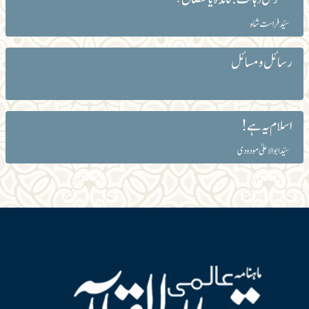
سیّد فراست شاہ
رسائل و مسائل
اسلام یہ ہے!
سیّد ابوالاعلیٰ مودودی