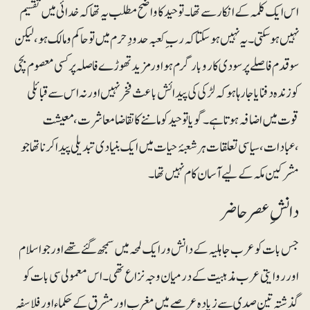
اس ایک کلمہ کے انکار سے تھا۔ توحید کا واضح مطلب یہ تھا کہ خدائی میں تقسیم
نہیں ہو سکتی۔یہ نہیں ہو سکتا کہ رب ِکعبہ حدودِ حرم میں تو حاکم و مالک ہو، لیکن
سو قدم فاصلے پر سودی کاروبار گرم ہو اور مزید تھوڑے فاصلہ پر کسی معصوم بچی
کو زندہ دفنایا جا رہا ہو کہ لڑکی کی پیدائش باعث فخر نہیں اور نہ اس سے قبائلی
قوت میں اضافہ ہوتا ہے۔گویا توحید کو ماننے کا تقاضا معاشرت، معیشت
،عبادات، سیاسی تعلقات ہر شعبۂ حیات میں ایک بنیادی تبدیلی پیدا کرنا تھا جو
مشرکین مکہ کے لیے آسان کام نہیں تھا۔
دانشِ عصر حاضر
جس بات کو عرب جاہلیہ کے دانش ور ایک لمحہ میں سمجھ گئے تھے اور جو اسلام
اور روایتی عرب مذہبیت کے درمیان وجہ نزا ع تھی۔ اس معمولی سی بات کو
گذشتہ تین صدی سے زیادہ عرصے میں مغرب اور مشرق کے حکماء اور فلاسفہ