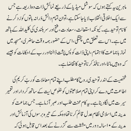
ماہرین یہ کہتے ہوں کہ سوشل میڈیا کے ذریعے نمائشِ ذات وہ ذریعہ ہے جس
سے ایک اخلاقی انقلاب لایا جا سکتا ہے، تو ان تمام دانش وَرانہ باتوں کو رَد کرنے
کا نام توحید ہے۔ کیونکہ استعانت، سعادت، فتح اور سربلندی کی کلید اللہ کے ہاتھ
میں ہے۔اس سے تعلق میں پختگی ،اس کے حضور ہمہ وقت حاضری، مسجد میں
نماز باجماعت کا اہتمام، اپنی ذات کو پس پشت ڈالنا اوررب کے احکامات کو جیسے
کہ وہ ہیں ماننا، اور نافذ کرنا توحید کا تقاضا ہے۔
شخصیت کے اندر توحیدی روح کا مطلب اپنے تمام معاملات کو ربّ کریم کی
اطاعت میں دے کر اپنی تمام صلاحیتوں کو خلوصِ نیت کے ساتھ کردار اور تعمیر
سیرت میں لگا دینا ہے۔ یہ کام محنت طلب اور صبر آزما ہے۔جس جماعت کو
مدینہ میں اسلامی نظام عدل قائم کرنا تھا وہ مکہ کے تیرہ برسوں کی آزمائش اور
مدینہ کے ۱۰ سالہ دور میں مشقت سے گزرنے کے بعد اس قابل ہوئی کہ