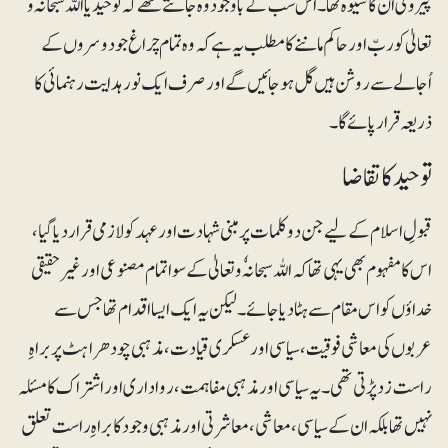
پیروی ان کا شیوہ تھا۔ اس سب کے باوجود وہ جانتے تھے کہ توحید یا اللہ سبحانہٗ و
تعالیٰ کو ربّ اور حاکم ماننے کا مطلب یہ ہے کہ وہ تمام چراغ جو دوسروں کے
اُجالے سے روشن ہیں گل ہو جائیں گے اور صرف ایک نور ہدایت رہنمائی کا
ذریعہ قرار پائے گا۔
توحید کا تقاضا
قبولِ اسلام کے لیے جن دو کلمات پر مبنی شہادت اور عہد کو لازمی قرار دیا گیا،
اس کا مفہوم بھی یہی تھا کہ اللہ سبحانہٗ و تعالیٰ کے سوا تمام مصنوعی اور غیر حقیقی
خداؤں کو اس مقام سے ہٹا دیا جائے۔ لیکن یہ ایک ایسا اقدام تھا جس سے
عربوں کی معاشی فوقیت، سیاسی اور عسکری قیادت، مذہبی چودھراہٹ پر براہِ
راست زد پڑتی تھی۔ یہ سیاسی اور مذہبی مفاہمت، رواداری اور اشتراک کا مسئلہ
نہیں تھا بلکہ ان کے سیاسی، معاشی، معاشرتی اور مذہبی وجود کا براہِ راست تعلق