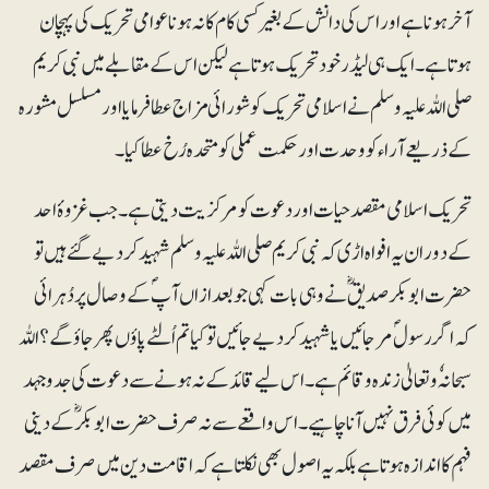
آخر ہونا ہے اور اس کی دانش کے بغیر کسی کام کا نہ ہونا عوامی تحریک کی پہچان
ہوتا ہے۔ ایک ہی لیڈر خود تحریک ہوتا ہے لیکن اس کے مقابلے میں نبی کریم
صلی اللہ علیہ وسلم نے اسلامی تحریک کو شورائی مزاج عطا فرمایا اور مسلسل مشورہ
کے ذریعے آراء کو وحدت اور حکمت عملی کو متحدہ رُخ عطا کیا۔
تحریک اسلامی مقصد حیات اور دعوت کو مرکزیت دیتی ہے۔ جب غزوۂ احد
کے دوران یہ افواہ اڑی کہ نبی کریم صلی اللہ علیہ وسلم شہید کر دیے گئے ہیں تو
حضرت ابوبکر صدیقؓ نے وہی بات کہی جو بعدازاں آپؐ کے وصال پر دُہرائی
کہ اگر رسولؐ مر جائیں یا شہید کر دیے جائیں تو کیا تم اُلٹے پاؤں پھر جاؤ گے؟ اللہ
سبحانہٗ و تعالیٰ زندہ و قائم ہے۔ اس لیے قائد کے نہ ہونے سے دعوت کی جدوجہد
میں کوئی فرق نہیں آنا چاہیے۔ اس واقعے سے نہ صرف حضرت ابوبکر ؓکے دینی
فہم کا اندازہ ہوتا ہے بلکہ یہ اصول بھی نکلتا ہے کہ اقامت دین میں صرف مقصد