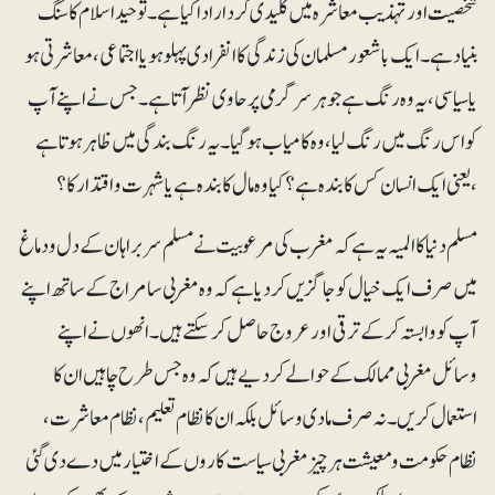
شخصیت اور تہذیب معاشرہ میں کلیدی کردار ادا کیا ہے۔توحید اسلام کا سنگ
بنیاد ہے۔ ایک باشعور مسلمان کی زندگی کا انفرادی پہلو ہو یا اجتماعی، معاشرتی ہو
یا سیاسی، یہ وہ رنگ ہے جو ہر سرگرمی پر حاوی نظر آتا ہے۔جس نے اپنے آپ
کو اس رنگ میں رنگ لیا، وہ کامیاب ہو گیا۔ یہ رنگ بندگی میں ظاہر ہوتا ہے
،یعنی ایک انسان کس کا بندہ ہے ؟ کیا وہ مال کا بندہ ہے یاشہرت و اقتدار کا ؟
مسلم دنیا کا المیہ یہ ہے کہ مغرب کی مرعوبیت نے مسلم سربراہان کے دل و دماغ
میں صرف ایک خیال کو جاگزیں کر دیا ہے کہ وہ مغربی سامراج کے ساتھ اپنے
آپ کو وابستہ کر کے ترقی اور عروج حاصل کر سکتے ہیں۔ انھوں نے اپنے
وسائل مغربی ممالک کے حوالے کر دیے ہیں کہ وہ جس طرح چاہیں ان کا
استعمال کریں۔ نہ صرف مادی وسائل بلکہ ان کا نظام تعلیم ، نظام معاشرت ،
نظام حکومت و معیشت ہر چیز مغربی سیاست کاروں کے اختیار میں دے دی گئی