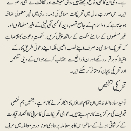
ہے۔ وہی ان کا ملکی دفاع دیکھتے ہیں ،وہی معیشت اور ثقافت کے بھی رکھوالے
ہیں۔ اس صورتِ حال میں تحریکات اسلامی کی ذمہ داری میں غیر معمولی اضافہ
ہو جاتا ہے کہ وہ اسلام کے جامع تصورِ دین کو کسی لگی لپٹی کے بغیر مسلمانوں اور
غیر مسلموں کے سامنے حکمت کے ساتھ پیش کریں۔ حکمتِ دعوت کا تقاضاہے
کہ تحریک اسلامی نہ صرف اپنے نصب العین بلکہ اپنے دعوتی طریقِ کار کے
امتیاز کو برقرار رکھے اور ان ذرائع سے اجتناب کرے جو اس کے دینی تشخص
اور تحریکی پہچان کو متاثر کر سکتے ہیں۔
تحریکی تشخص
توحید سادہ الفاظ میں ان تمام خداؤں کا انکار کرنے کا نام ہے ،جنھیں ہم شخصی
قبولیت کی مرکزیت کا نام دیتے ہیں۔ عوامی تحریکات کی کامیابی کا انحصار قیادت
کے کرشماتی ہونے کے ساتھ اس کا ہر معاملہ پر حاوی ہونا اور ہر معاملہ میں حرفِ