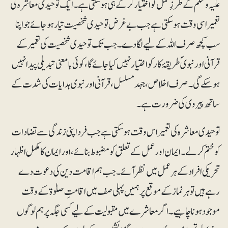
علیہ وسلم کے طرزِ عمل کو اختیار کر کے ہی ہو سکتی ہے۔ ایک توحیدی معاشرہ کی
تعمیر اسی وقت ہو سکتی ہے جب بے غرض توحیدی شخصیت تیار ہوجائے جو اپنا
سب کچھ صرف اللہ کے لیےلگا دے۔جب تک توحیدی شخصیت کی تعمیر کے
قرآنی اور نبویؐ طریقۂ کار کو اختیار نہیں کیا جائے گا، کوئی با معنی تبدیلی پیدا نہیں
ہوسکے گی۔ صرف اخلاص، جہدمسلسل، قرآنی اور نبوی ہدایات کی شدت کے
ساتھ پیروی کی ضرورت ہے۔
توحیدی معاشرہ کی تعمیر اس وقت ہو سکتی ہے جب فرد اپنی زندگی سے تضادات
کو ختم کرلے۔ ایمان اور عمل کے تعلق کو مضبوط بنائے ،اور ایمان کا مکمل اظہار
تحریکی افراد کے ہر عمل میں نظر آئے۔ جب ہم اقامت دین کی دعوت دے
رہے ہیں تو ہر نماز کے موقع پر ہمیں پہلی صف میں اقامتِ صلوٰۃ کے وقت
موجود ہونا چاہیے۔ اگر معاشرے میں مقبولیت کے لیے کسی جگہ پر ہم لوگوں