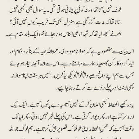
خوف نہیں آتا تھا اور نہ کوئی پریشانی ہوتی تھی۔ یہ سوال بھی کبھی نہیں
ستاتا تھا کہ مدت گزر گئی ہے، منزل ابھی تک قریب کیوں نہیں آئی؟
ہم نے سمجھ لیا تھا کہ شہداء علی الناس ہونا بجائے خود ایک بلندمقام ہے۔
اس بیان سے مقصود یہ ہے کہ مولانا مودودی رحمۃ اللہ علیہ کے بناکردہ کام اور
تیارکردہ کارکن کا معیار ہمارے سامنے رہے۔ اس سے ایسا آئینہ تیار ہوجائے
جس سے ہم اپنے داغ دھبے وقتاًفوقتاً دیکھ لیا کریں۔ ہمیں ہروقت اپنا موازنہ
پہلی اینٹ اور پہلے ردّے سے کرتے رہنا چاہیے۔
یاد رکھیے انحطاط کبھی اعلان کرکے نہیں آتا، یہ دبے پائوں آتا ہے۔ ایک ایک
ذرہ سرکتا ہے اور پھر دیوار گرتی ہے۔ اس کی پہلے خبر نہیں ہوتی، پھر اچانک
وقت آتا ہے کہ عملِ انحطاط اپنی خوفناک تصویر پیش کرتا ہے۔ ہم لوگ جو اللہ