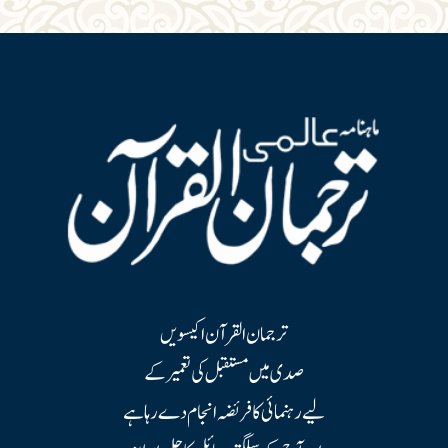
ترجمان القرآن اکیسویں
صدی میں مستقبل کی تعمیر کے
لیے رہنمائی کا فریضہ انجام دے رہا ہے