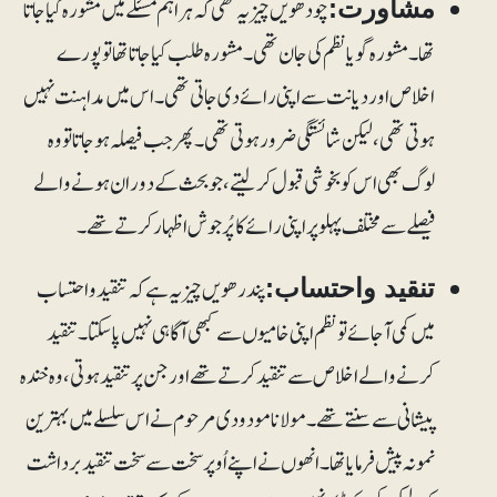
چودھویں چیز یہ تھی کہ ہراہم مسئلے میں مشورہ کیا جاتا
مشاورت:
تھا۔ مشورہ گویا نظم کی جان تھی۔ مشورہ طلب کیا جاتا تھا تو پورے
اخلاص اور دیانت سے اپنی رائے دی جاتی تھی۔ اس میں مداہنت نہیں
ہوتی تھی، لیکن شائستگی ضرور ہوتی تھی۔ پھر جب فیصلہ ہوجاتا تو وہ
لوگ بھی اس کو بخوشی قبول کرلیتے، جو بحث کے دوران ہونے والے
فیصلے سے مختلف پہلو پر اپنی رائے کا پُرجوش اظہار کرتے تھے۔
پندرھویں چیز یہ ہے کہ تنقید واحتساب
تنقید واحتساب:
میں کمی آجائے تو نظم اپنی خامیوں سے کبھی آگاہی نہیں پاسکتا۔ تنقید
کرنے والے اخلاص سے تنقید کرتے تھے اور جن پر تنقید ہوتی ، وہ خندہ
پیشانی سے سنتے تھے۔ مولانا مودودی مرحوم نے اس سلسلے میں بہترین
نمونہ پیش فرمایا تھا۔ انھوں نے اپنے اُوپر سخت سے سخت تنقید برداشت