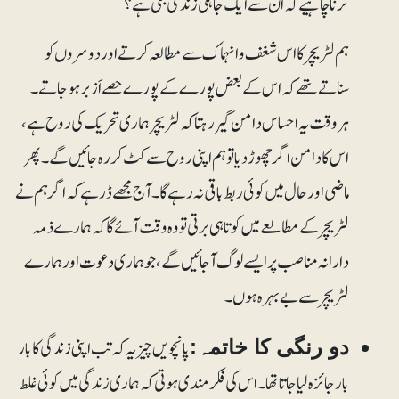
کرنا چاہیے کہ اُن سے ایک جاہلی زندگی بنتی ہے؟
ہم لٹریچر کا اس شغف و انہماک سے مطالعہ کرتے اور دوسروں کو
سناتے تھے کہ اس کے بعض پورے کے پورے حصے اَزبرہوجاتے۔
ہروقت یہ احساس دامن گیر رہتا کہ لٹریچر ہماری تحریک کی روح ہے،
اس کا دامن اگر چھوڑ دیا تو ہم اپنی روح سے کٹ کر رہ جائیں گے۔ پھر
ماضی اور حال میں کوئی ربط باقی نہ رہے گا۔ آج مجھے ڈر ہے کہ اگر ہم نے
لٹریچر کے مطالعے میں کوتاہی برتی تو وہ وقت آئے گا کہ ہمارے ذمہ
دارانہ مناصب پر ایسے لوگ آجائیں گے، جو ہماری دعوت اور ہمارے
لٹریچر سے بے بہرہ ہوں۔
پانچویں چیز یہ کہ تب اپنی زندگی کا بار
دو رنگی کا خاتمہ:
بار جائزہ لیا جاتا تھا۔ اس کی فکرمندی ہوتی کہ ہماری زندگی میں کوئی غلط