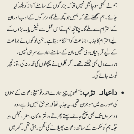
ہم نے کبھی سوچا بھی نہیں تھا کہ بزرگوں کے سامنے آواز کو بلند کیا
جائے۔ ہم سمجھتے تھے کہ ہمیں جو کچھ ملے گا، بزرگوں کے ادب اور ان
کے احترام سے ملے گا۔ چنانچہ ہم نے اس عمل سے فیض پایا۔ بڑوں کے
لیے احترام کا جذبہ، جماعت کو استحکام دیتا ہے۔ جن لوگوں نے جماعت
کے لیے قربانیاں دی تھیں، ان کے سامنے ہمارے سر ہی نہیں،
ہمارے دل بھی جھکتے تھے۔ اگر اگلوں نے پچھلوں کی قدر نہ کی، تو زنجیر
ٹوٹ جائے گی۔
آٹھویں چیز ہمارے اندر توسیع دعوت کے جنون
داعیانہ تڑپ:
کی صورت میں موجزن تھی۔ یہ جذبہ تھا کہ جو حق ہمیں ملا ہے، وہ
دوسروں تک بھی پہنچ جائے۔ چلتے پھرتے، دفتر، دکان، سفر، مجلس، ہر
جگہ ہم کو حکمت کے ساتھ دعوت پھیلانے کی لگن رہتی تھی۔ گھر میں