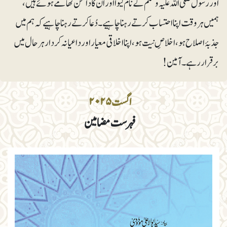
اور رسول صلی اللہ علیہ وسلم کے نام لیوا اور ان کا دامن تھامے ہوئے ہیں،
ہمیں ہروقت اپنا احتساب کرتے رہنا چاہیے۔ دُعا کرتے رہنا چاہیے کہ ہم میں
جذبۂ اصلاح ہو، اخلاصِ نیت ہو، اپنا اخلاقی معیار اور داعیانہ کردار ہرحال میں
برقرار رہے۔آمین!
اگست ۲۰۲۵
فہرست مضامین