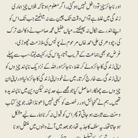
اور ناجائز چیز تو داخل نہیں ہوگئی۔ اگر معلوم ہوتا کہ فلاں چیز ہماری
زندگی میں غلط ہے تو اس وقت تک چین سے نہ بیٹھتے جب تک اس کو
اپنے اندر سے نکال نہ پھینکتے۔ میاں طفیل محمدصاحب نے وکالت ترک
کی، چودھری علی احمد خاں مرحوم نے پولیس کی ملازمت چھوڑی،
غرض جو بھی جماعت کے قریب آتا، یااس کی رکنیت لیتا، سب سے پہلے
اپنی زندگی کا جائزہ لے کر غلط، ناجائز اور اللہ کے نزدیک ناپسند چیزوں کو
اپنی زندگی سے خارج کرتا۔ میں نے خود اپنی زندگی کا جائزہ لیا اور اپنی ان
چیزوں سے چھٹکارا حاصل کیا جو مجھے بے حد پسند لیکن دین میں ناپسندیدہ
تھیں۔ ہم نے گنجائش اور رخصت کو کبھی نہیں ڈھونڈا تھا۔جو چیز کتاب
و سنت سے ثابت ہوجاتی تو پھر اس کو قبول نہ کرنا ہمارے لیے مشکل
ہوجاتا تھا۔ یہ سلف کا جذبہ تھا، جو بعد میں آنے والوں میں منتقل ہونا