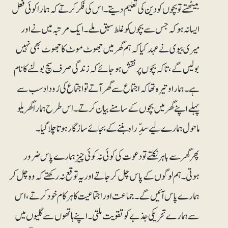
بیٹھتے تو بچوں کو دین کی تعلیم دیتے۔ اس کی فکر کرتے کہ ہمارا کوئی فعل
ایسا نہ ہو کہ جس سے بچوںکو غلط سبق ملے۔ ایک مرتبہ میں نے اور
میری بیوی نے عہد کیا کہ ہم گھر میں جھوٹ موٹ کا جھوٹ بھی نہیں
بولیں گے، تاکہ بچوں پر نقش ہوجائے کہ زندگی صرف سچ بولنے کا نام
ہے۔ ہمارا وتیرہ تھا کہ اجتماع سے گھر آتے تو اجتماع کی رُوداد سب سے
پہلے اپنے گھر میں بچوں کے سامنے بیان کرتے۔ اس طرح ہمارا گھریلو
ماحول ہمارے لیے سد ِ ّراہ بننے کے بجائے سازگار ہوتا چلاگیا۔
پھر گھر سے باہر نکلتے تو دعوت کی کوئی نہ کوئی چیز ہمارے پاس ضرور
ہوتی۔ ہم لوگوں کے پاس چل کر جاتے اور یہ توقع نہ رکھتے کہ وہ چل کر
ہمارے پاس آئیں گے۔ جماعت اور اجتماعیت کا ہر کام خود کرتے، اس
سے ہمارے تحریکی جذبے کو تقویت ملتی۔ اپنے ہاتھوں سے گلیوں میں