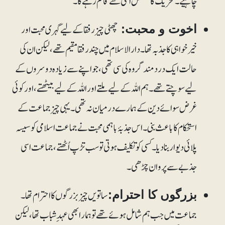
چاہیے۔ تحریک کا تسلسل اسی سے قائم رہے گا۔
چھٹی چیز رفقا کے لیے گہری محبت اور
اخوت و محبت:
خیرخواہی کا جذبہ تھا۔ دارالاسلام میں چند رفقا مقیم تھے، لیکن ان کی
حالت ایک دردمند گروہ کی سی تھی، جو اپنے سے زیادہ دوسروں کے
لیے سوچتے تھے۔ہم اللہ کے لیے ملتے اور اللہ کے لیے بیٹھتے، اور کوئی
غرض سوائے دین کے ہمارے درمیان نہ تھی۔ یہی چیز جماعت کے
استحکام کا باعث بنی۔ اس جذبۂ باہمی محبت نےجماعت اسلامی کو سیسہ
پلائی دیوار بنادیا۔ کسی کو تکلیف ہوتی تو سب تڑپ اُٹھتے، جماعت اسی
جذبے سے پروان چڑھی۔
ساتویں چیز بزرگوں کا احترام تھا۔
بزرگوں کا احترام:
جماعت میں جب ہم شامل ہوئے تھے تو ہمارا بھی عہد ِشباب تھا، لیکن