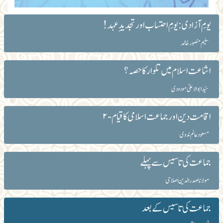
یومِ آزادی: یومِ احتساب اور تجدید ِ عہد!
سلیم منصور خالد
اشاعت اسلام میں تلوار کا حصہ؟
سیّد ابوالاعلیٰ مودودی
اقامت دین اور جماعت اسلامی کا قیام-۲
مسعودعالم ندوی
جماعت کی تاسیس سے پہلے
مولانا صدرالدین اصلاحی
جماعت کی تاسیس کے بعد