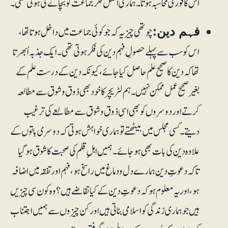
اس کا فوری محاسبہ ہوتا۔ ہماری اصل فکر جماعت کو بچانے کی ہوتی تھی۔
چوتھی چیز یہ کہ جو کوئی جماعت میں داخل ہوتا تھا،
فہم دین:
اس کو سب سے پہلے حصولِ فہم دین کی فکر ہوتی تھی۔ ایک جذبہ اُبھرتا
تھا کہ دین کا صحیح علم حاصل کیا جائے، کیونکہ دین کے درست علم کے
بغیر صحیح عمل ممکن نہیں۔ ہم لٹریچر کا خود بھی ذوق و شوق سے مطالعہ
کرتے اور دوسروں کو بھی اسی ذوق و شوق سے مطالعے کی ترغیب
دیتے۔ کسی مجلس میں بیٹھتے تو ہماری خواہش ہوتی کہ دوسری باتوں کے
علاوہ دین کی بات بھی ہوجائے۔ہمیں اہلِ قلم کی صحبت کا شوق ہوگیا
تاکہ دعوتِ دین ہمارے دل و دماغ میں راسخ ہو، فہم اور تفقہ میں اضافہ
ہو، اوریہ معلوم ہو کہ دعوتِ دین کے کیا تقاضے ہیں؟ وہ کون سی چیزیں
ہیں جو ہماری زندگی کو اسلامی بناتی ہیں اور کن چیزوں سے ہمیں اجتناب