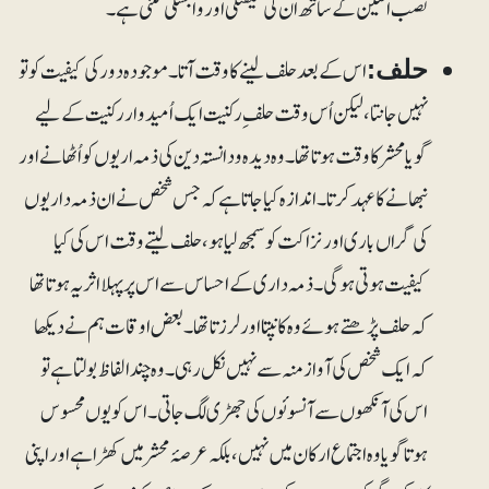
نصب العین کے ساتھ ان کی شیفتگی اور وابستگی کتنی ہے۔
اس کے بعد حلف لینے کا وقت آتا۔ موجودہ دور کی کیفیت کو تو
حلف:
نہیں جانتا، لیکن اُس وقت حلف ِ رکنیت ایک اُمیدوار رکنیت کے لیے
گویا محشر کا وقت ہوتا تھا۔ وہ دیدہ و دانستہ دین کی ذمہ اریوں کو اُٹھانے اور
نبھانے کا عہد کرتا۔ اندازہ کیا جاتا ہے کہ جس شخص نے ان ذمہ داریوں
کی گراں باری اور نزاکت کو سمجھ لیا ہو، حلف لیتے وقت اس کی کیا
کیفیت ہوتی ہوگی۔ ذمہ د اری کے احساس سے اس پر پہلا اثر یہ ہوتا تھا
کہ حلف پڑھتے ہوئے وہ کانپتا اور لرزتا تھا۔ بعض اوقات ہم نے دیکھا
کہ ایک شخص کی آواز منہ سے نہیں نکل رہی۔ وہ چند الفاظ بولتا ہے تو
اس کی آنکھوں سے آنسوئوں کی جھڑی لگ جاتی۔ اس کو یوں محسوس
ہوتا گویا وہ اجتماع ارکان میں نہیں، بلکہ عرصۂ محشر میں کھڑاہے اور اپنی