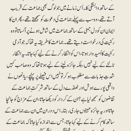
کے ساتھ وابستگی کا۔ اُس زمانے میں جو لوگ بھی جماعت کے قریب
آتے تھے، وہ سب سے پہلے جماعت کی دعوت کو سمجھتے تھے، پھر ان کا
ایمان ان کو دل جمعی کے ساتھ جماعت میں شامل ہونے پر اُکساتا تو وہ
رکنیت کی درخواست دیتے تھے۔ جماعت کا طریقہ یہ تھا کہ جو آدمی
رکنیت کا اُمیدوار ہوتا، اس کو انتظار کرنے کے لیے کہا جاتا۔ یہ انتظار
ٹالنے کے لیے نہیں، بلکہ جائزہ لینے کے لیے ہوتا تھا کہ وہ صاحب کہیں
شدتِ جذبات سے مغلوب ہوکرتو نہیں اس فیصلے پر پہنچے، یا انھوں نے
واقعی پورے ہوش اور ٹھنڈے دل کے ساتھ شرکت ِ جماعت کے
تقاضوں کو سمجھ لیا ہے؟ ان کے کردار کو دیکھا جاتا، ان کے مزاج کو جانچا
جاتا اور یہ جائزہ مہینوں جاری رہتا۔اس دوران میں ان سے جماعت کے
ساتھ کام کرنے کے لیے کہا جاتا، جس سے اندازہ کیا جاتا کہ جماعت کے