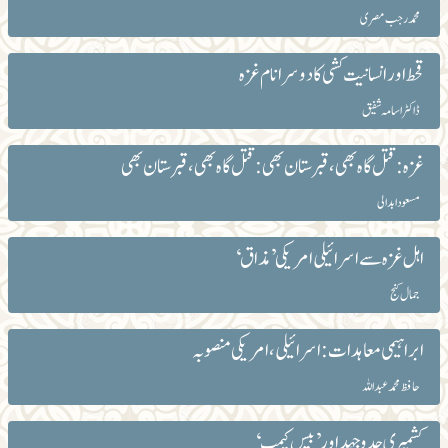
محمد رجب مصری
قحط اور انسانیت کشی کا دوسرا نام غزہ
ڈاکٹر اسامہ شفیق
غزہ: قتل گاہ بھی ، قبرستان بھی : قتل گاہ بھی ، قبرستان بھی
مسعود ابدالی
اہل غزہ سے اسرائیلی امریکی ’مذاق‘
جمال کنج
ابراہیمی معاہدات: اسرائیلی، امریکی منصوبہ
حافظ محمدعبداللہ
کشمیری جدوجہد اور ’بیس کیمپ‘