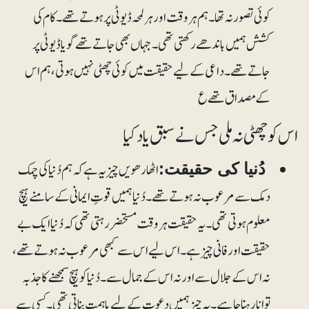
کوئی تصور نہ تھا۔ ہم ہروقت اور ہرلمحہ ڈیوٹی پر ہوتے تھے۔ کام کی
کشش ہمیں باندھے رکھتی تھی۔ جہاں بھی جاتے تھے گویا ڈیوٹی پر
جاتے تھے۔ داعی کے لیے حقیقت میں کوئی چھٹی نہیں ہوتی، ہم اس
کے مصداق تھے ع
اس کو چھٹی نہ ملی جس نے سبق یاد کیا
اٹھارھویں چیز یہ ہے کہ ہم دُنیا کی چمک
دُنیا کی حقیقت:
دمک سے مرعوب نہ ہوتے تھے۔ دُنیا ہمیں قوتِ ایمانی کے سامنے ہیچ
معلوم ہوتی تھی۔ یہ حقیقت ہروقت مستحضر رہتی تھی کہ دُنیا ایک بے
حقیقت اور فانی چیز ہے۔ اس لیے اس سے کبھی مرعوب نہ ہوتے تھے،
نہ اس کے جلال سے اور نہ اس کے جمال سے۔ دُنیا کو ہیچ سمجھنے کا جذبہ
توانا رہنا چاہیے۔ یہ چیز ہمیں دعوت کے لیے باہمت بناتی تھی۔ کسی سے