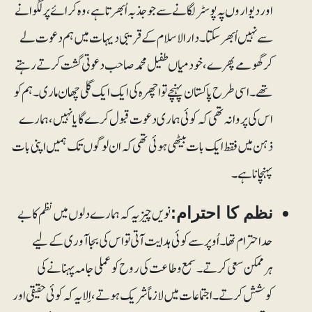
اور دیواروں پہ پوسٹر لگانے سے جو جذبہ اُبھرتا ہے، وہ کرائےپر لگوانے
سے نہیں اُبھرسکتا۔ دارالاسلام کے قریبی دیہات میں ہم دعوت لے
کر گھومے پھرے، خود میاں طفیل محمد صاحب دعوتی گشت کرتے رہتے
تھے۔ اسی طرح پاکستان پہنچے تو اچھرہ کی ایک ایک گلی چھان ماری۔ ہم کو
اس کی پروا نہ تھی کہ کوئی ہماری دعوت قبول کرے گا یا نہیں، ہمارے
ذہن میں فقط ایک بات بیٹھی ہوئی تھی کہ ان لوگوں تک ہمیں اپنی بات
پہنچانا ہے۔
نویں چیز یہ کہ ہمارے دلوں میں نظم کا بے
نظم کا احترام:
حد احترام تھا۔ اُوپر سے کوئی ہدایت آتی تو اس کی بجاآوری کے لیے
ہرممکن سعی کرتے۔ سمع و طاعت کی روح کو عملی جامہ پہنانے کی
کوشش کرتے۔ اجتماعات میں لازماً شریک ہوتے، اِلا یہ کہ کوئی حقیقی اور