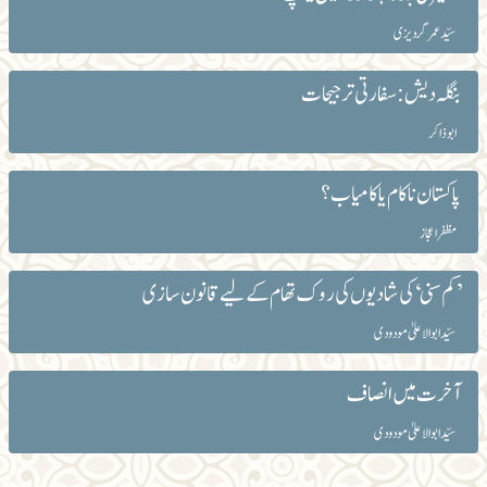
سیّد عمر گردیزی
بنگلہ دیش: سفارتی ترجیحات
ابو ذاکر
پاکستان ناکام یا کامیاب؟
مظفر اعجاز
’کم سنی‘ کی شادیوں کی روک تھام کے لیے قانون سازی
سیّد ابوالاعلیٰ مودودی
آخرت میں انصاف
سیّد ابوالاعلیٰ مودودی