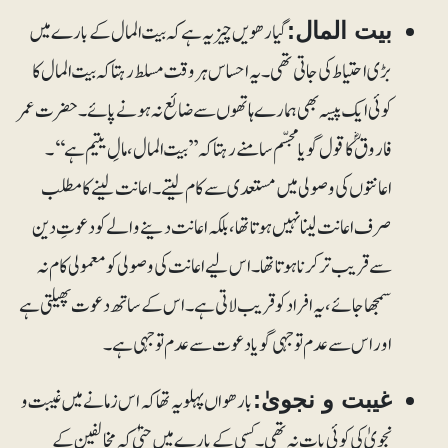
گیارھویں چیز یہ ہے کہ بیت المال کے بارے میں
بیت المال:
بڑی احتیاط کی جاتی تھی۔ یہ احساس ہروقت مسلط رہتا کہ بیت المال کا
کوئی ایک پیسہ بھی ہمارے ہاتھوں سے ضائع نہ ہونے پائے۔ حضرت عمر
فاروقؓ کا قول گویا مجسّم سامنے رہتا کہ ’’بیت المال، مالِ یتیم ہے‘‘۔
اعانتوں کی وصولی میں مستعدی سے کام لیتے۔ اعانت لینے کا مطلب
صرف اعانت لینا نہیں ہوتا تھا، بلکہ اعانت دینے والے کو دعوتِ دین
سے قریب تر کرنا ہوتا تھا۔ اس لیے اعانت کی وصولی کو معمولی کام نہ
سمجھا جائے، یہ افراد کو قریب لاتی ہے۔ اس کے ساتھ دعوت پھیلتی ہے
اور اس سے عدم توجہی گویا دعوت سے عدم توجہی ہے۔
بارھواں پہلو یہ تھا کہ اس زمانے میں غیبت و
غیبت و نجویٰ:
نجویٰ کی کوئی بات نہ تھی۔ کسی کے بارے میں حتیٰ کہ مخالفین کے