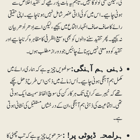
کی، لیکن کسی کو ٹوکا نہیں۔ تاہم یہ بات یاد رکھیے کہ تنقید اخلاص سے
ہونی چاہیے۔ اس میں کوئی ذاتی عنصرشامل نہیں ہونا چاہیے۔ اپنی حقیقی
رائے کا صاف صاف اظہار اجتماع میں کیجیے، لیکن اسے اِدھر اُدھر بیان
نہ کیجیے۔ پھر تنقید سننے والوں کو بھی وسیع الظرفی کا مظاہرہ کرنا چاہیے اور
تنقید کو وہ معنی نہیں پہنانے چاہئیں جو دوراز مطلب ہوں۔
سولھویں چیز یہ ہے کہ ہماری رائے میں
ذہنی ہم آہنگی:
مکمل ہم آہنگی ہونی چاہیے۔ اُس زمانے میں ذہن اس طرح ڈھل چکے
تھے کہ خیبر سے کراچی تک ہر کارکن کی سوچ الفاظ سمیت ایک ہوتی
تھی۔ اجتماعیت کی ذہنی ہم آہنگی، ان کے درخشاں مستقبل کی نشانی ہوتی
ہے۔
سترھویں چیز یہ ہے کہ تب چھٹی کا
ہرلمحہ ڈیوٹی پر! :