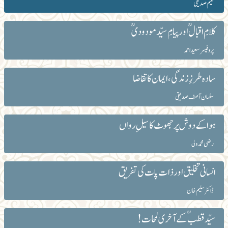
نعیم صدیقی
کلامِ اقبالؒ اور پیامِ سیّد مودودیؒ
پروفیسر سعید احمد
سادہ طرزِ زندگی،ایمان کا تقاضا
سلمان آصف صدیقی
ہوا کے دوش پر جھوٹ کا سیلِ رواں
رضی محمد ولی
انسانی تخلیق اور ذات پات کی تفریق
ڈاکٹر سلیم خان
سیّد قطبؒ کے آخری لمحات!