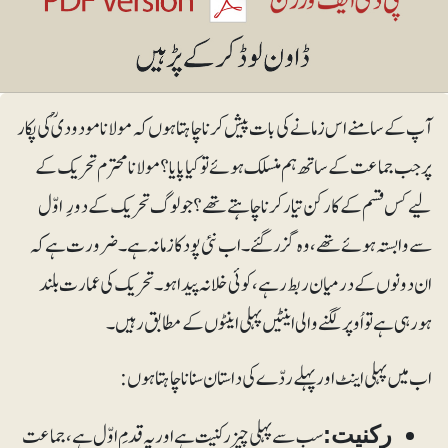
آپ کے سامنے اس زمانے کی بات پیش کرنا چاہتا ہوں کہ مولانا مودودیؒ کی پکار
پر جب جماعت کے ساتھ ہم منسلک ہوئے تو کیا پایا؟ مولانا محترم تحریک کے
لیے کس قسم کے کارکن تیار کرنا چاہتے تھے؟ جو لوگ تحریک کے دورِ اوّل
سے وابستہ ہوئے تھے، وہ گزر گئے۔ اب نئی پود کا زمانہ ہے۔ ضرورت ہے کہ
ان دونوں کے درمیان ربط رہے، کوئی خلا نہ پیدا ہو۔ تحریک کی عمارت بلند
ہورہی ہے تو اُوپر لگنے والی اینٹیں پہلی اینٹوں کے مطابق رہیں۔
اب میں پہلی اینٹ اور پہلے ردّے کی داستان سنانا چاہتا ہوں:
سب سے پہلی چیز رکنیت ہے اور یہ قدمِ اوّل ہے، جماعت
رکنیت: