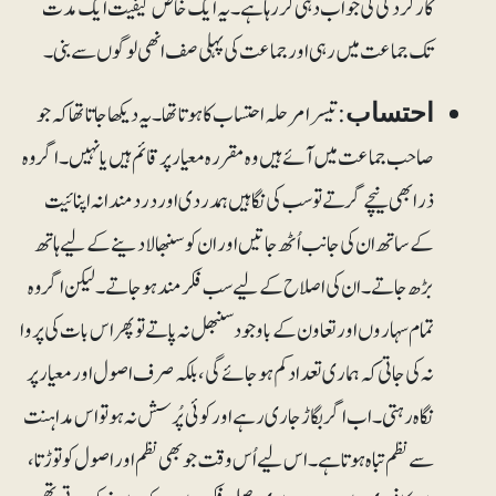
کارکردگی کی جواب دہی کر رہا ہے۔ یہ ایک خاص کیفیت ایک مدت
تک جماعت میں رہی اور جماعت کی پہلی صف انھی لوگوں سے بنی۔
: تیسرا مرحلہ احتساب کا ہوتا تھا۔ یہ دیکھا جاتا تھا کہ جو
احتساب
صاحب جماعت میں آئے ہیں وہ مقررہ معیار پر قائم ہیں یا نہیں۔ اگر وہ
ذرا بھی نیچے گرتے تو سب کی نگاہیں ہمدردی اور دردمندانہ اپنائیت
کےساتھ ان کی جانب اُٹھ جاتیں اور ان کو سنبھالا دینے کے لیے ہاتھ
بڑھ جاتے۔ ان کی اصلاح کے لیے سب فکرمند ہوجاتے۔لیکن اگر وہ
تمام سہاروں اور تعاون کے باوجود سنبھل نہ پاتے تو پھر اس بات کی پروا
نہ کی جاتی کہ ہماری تعداد کم ہوجائے گی، بلکہ صرف اصول اور معیار پر
نگاہ رہتی۔ اب اگر بگاڑ جاری رہے اور کوئی پُرسش نہ ہو تو اس مداہنت
سے نظم تباہ ہوتا ہے۔ اس لیے اُس وقت جو بھی نظم اور اصول کو توڑتا،