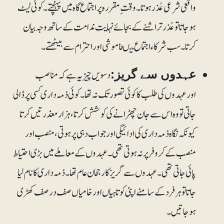
واقعی شرعی عُذر ہوتا۔ وقت ِ مقررہ پر اجتماع گاہ میں پہنچتے۔ کوئی لیٹ
ہوجاتا تو عُذر تراشنے کے بجائے نہایت ندامت کے ساتھ وجہ بیان
کرتا۔ سب شرکاء اجتماع میںخاموشی اور احترام سے بیٹھتے۔
دسویں چیز یہ ہے کہ مناصب
عہدوں سے گریز:
اورعہدوں کی طلب کا کوئی تصور تک نہ تھا۔ کوئی ذمہ داری کسی پر ڈالی
جاتی تو وہ اس سے جان چھڑانے کی کوشش کرتا، ہزار معذرتیں کرتا
کیونکہ نگاہ ذمہ داری کی ادائیگی اور جواب دہی پر ہوتی، منصب اور
منصب کے کروفر پر نہ ہوتی تھی۔ عہدوں کے معاملے میں بڑی احتیاط
پائی جاتی تھی۔ عہدوں سے گریز کا رجحان عام تھا۔ ذمہ داری کا نام لیا
جاتا تو ہرفردکے سامنے اپنی کوتاہیاں اور خامیاں صف در صف کھڑی
ہوجاتیں۔