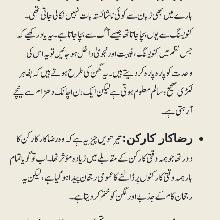
بارے میں بھی زبان سے کوئی ناشائستہ بات نہیں نکالی جاتی تھی۔
کنویسنگ سے یوں بچا جاتا تھا جیسے آگ سے بچاجاتا ہے۔ یہ یاد رکھیے کہ
جس نظم میں کنویسنگ، غیبت اور نجویٰ داخل ہوجائیں تو یہ اس کی
وحدت کو پارہ پارہ کر دیتے ہیں۔ یہ گھن کی طرح ہوتے ہیں کہ بظاہر
لکڑی صحیح وسالم معلوم ہوتی ہے لیکن ایک دن اچانک دھڑام سے نیچے
آرہتی ہے۔
تیرھویں چیز یہ ہے کہ وہ رضاکار کارکن کا
رضاکار کارکن:
دور تھا جو ہمہ وقتی کارکن کے مقابلے میں زیادہ مؤثر تھا۔ اب تو گویا تمام
بار ہمہ وقتی کارکنوں پر ڈالنے کا عمومی رجحان پیدا ہوگیا ہے، لیکن یہ
رجحان کام کے جذبے اور لگن کو ختم کر دیتاہے۔